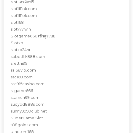
slot เครดิตฟรี
slot1111ok.com
slot1111ok.com
slot168
slot777.win
Slotgame666 เข้าสู่ระบบ
Slotxo
slotxo24hr
spbetflik888.com
sretthi99
ss168vip.com
ssc168.com
ssc915casino.com
ssgame666
starrich99.com
sudyod888s.com
sunny9999club.net
SuperGame Slot
t88golds.com
tangtem168