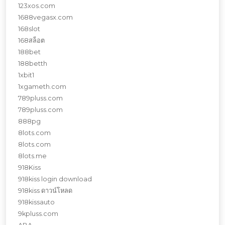
123xos.com
1688vegasx.com
168slot
168สล็อต
188bet
188betth
1xbit1
1xgameth.com
789pluss.com
789pluss.com
888pg
8lots.com
8lots.com
8lots.me
918Kiss
918kiss login download
918kiss ดาวน์โหลด
918kissauto
9kpluss.com