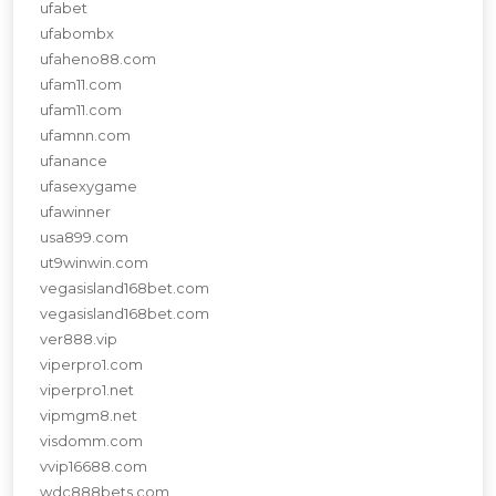
ufabet
ufabombx
ufaheno88.com
ufam11.com
ufam11.com
ufamnn.com
ufanance
ufasexygame
ufawinner
usa899.com
ut9winwin.com
vegasisland168bet.com
vegasisland168bet.com
ver888.vip
viperpro1.com
viperpro1.net
vipmgm8.net
visdomm.com
vvip16688.com
wdc888bets.com