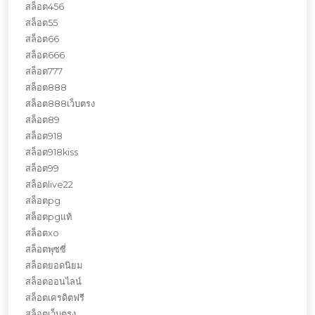
สล็อต456
สล็อต55
สล็อต66
สล็อต666
สล็อต777
สล็อต888
สล็อต888เว็บตรง
สล็อต89
สล็อต918
สล็อต918kiss
สล็อต99
สล็อตlive22
สล็อตpg
สล็อตpgแท้
สล็อตxo
สล็อตพุซซี่
สล็อตยอดนิยม
สล็อตออนไลน์
สล็อตเครดิตฟรี
สล็อตเว็บตรง