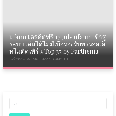
ufam1 เครดิตฟรี 17 July ufam1 เข้าสู่
ระบบ เล่นได้ไม่มีเบื่อรองรับทรูวอลเล็
ทไม่ติดเทิร์น Top 37 by Parthenia
23 มิถุนายน 2025 /
JOE DIAZ
/ 0 COMMENTS