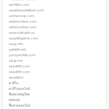
we789s.com
westbluez168bet.com
winherovip.com
wkslotonline.com
wkslotonline.com
www.tuktukth.us
xpay88game.com
xway.info
yak699.net
yumyum168.com
z5vip.me
zeed1911.com
zeed1911.com
zeus66v2
คาสิโน
คาสิโนออนไลน์
ชื่อหมวดหมู่ใหม่
ซอยเบท
ซื้อหวยออนไลน์