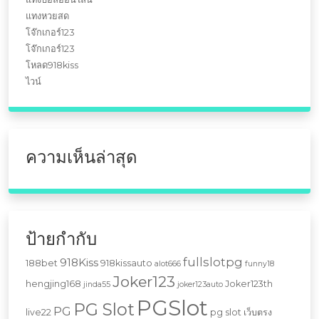
แทงหวยสด
โจ๊กเกอร์123
โจ๊กเกอร์123
โหลด918kiss
ไวน์
ความเห็นล่าสุด
ป้ายกำกับ
fullslotpg
918Kiss
188bet
918kissauto
alot666
funny18
Joker123
hengjing168
Joker123th
jinda55
joker123auto
PGSlot
PG Slot
PG
live22
pg slot เว็บตรง