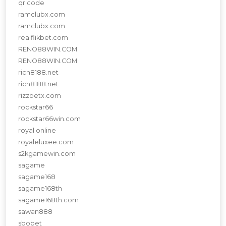
qr code
ramclubx.com
ramclubx.com
realflikbet.com
RENO88WIN.COM
RENO88WIN.COM
rich8188.net
rich8188.net
rizzbetx.com
rockstar66
rockstar66win.com
royal online
royaleluxee.com
s2kgamewin.com
sagame
sagame168
sagame168th
sagame168th.com
sawan888
sbobet