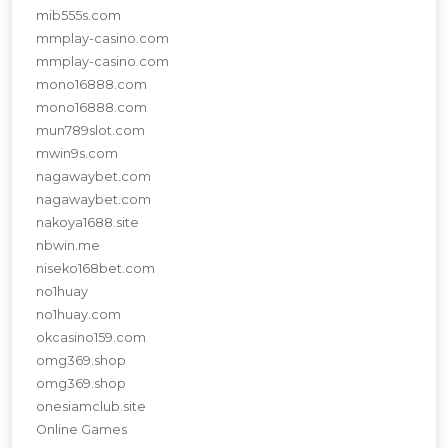
mib555s.com
mmplay-casino.com
mmplay-casino.com
mono16888.com
mono16888.com
mun789slot.com
mwin9s.com
nagawaybet.com
nagawaybet.com
nakoya1688.site
nbwin.me
niseko168bet.com
no1huay
no1huay.com
okcasino159.com
omg369.shop
omg369.shop
onesiamclub.site
Online Games