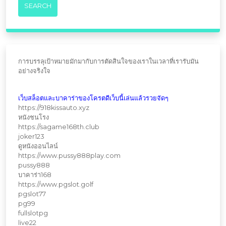
การบรรลุเป้าหมายมักมากับการตัดสินใจของเราในเวลาที่เรารับมัน
อย่างจริงใจ
เว็บสล็อตและบาคาร่าของโครตดีเว็บนี้เล่นแล้วรวยจัดๆ
https://918kissauto.xyz
หนังชนโรง
https://sagame168th.club
joker123
ดูหนังออนไลน์
https://www.pussy888play.com
pussy888
บาคาร่า168
https://www.pgslot.golf
pgslot77
pg99
fullslotpg
live22