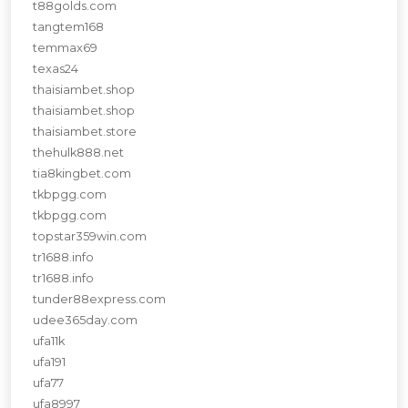
t88golds.com
tangtem168
temmax69
texas24
thaisiambet.shop
thaisiambet.shop
thaisiambet.store
thehulk888.net
tia8kingbet.com
tkbpgg.com
tkbpgg.com
topstar359win.com
tr1688.info
tr1688.info
tunder88express.com
udee365day.com
ufa11k
ufa191
ufa77
ufa8997