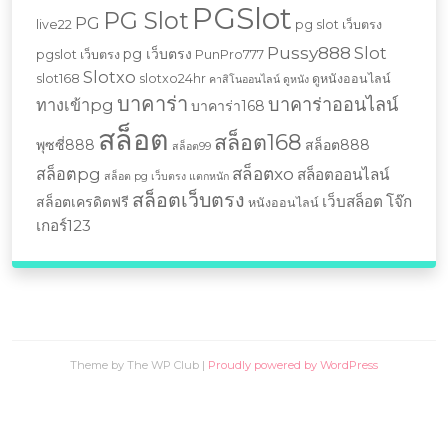
PGSlot
PG Slot
PG
live22
pg slot เว็บตรง
Pussy888
Slot
pg เว็บตรง
pgslot เว็บตรง
PunPro777
Slotxo
slot168
slotxo24hr
ดูหนังออนไลน์
คาสิโนออนไลน์
ดูหนัง
บาคาร่า
บาคาร่าออนไลน์
ทางเข้าpg
บาคาร่า168
สล็อต
สล็อต168
พุซซี่888
สล็อต888
สล็อต99
สล็อตxo
สล็อตpg
สล็อตออนไลน์
สล็อต pg เว็บตรง แตกหนัก
สล็อตเว็บตรง
เว็บสล็อต
โจ๊ก
สล็อตเครดิตฟรี
หนังออนไลน์
เกอร์123
Theme by The WP Club
|
Proudly powered by WordPress