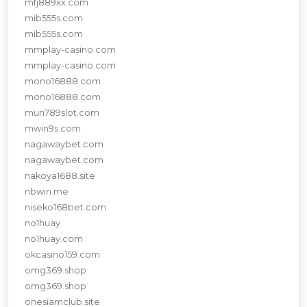
mfj889xx.com
mib555s.com
mib555s.com
mmplay-casino.com
mmplay-casino.com
mono16888.com
mono16888.com
mun789slot.com
mwin9s.com
nagawaybet.com
nagawaybet.com
nakoya1688.site
nbwin.me
niseko168bet.com
no1huay
no1huay.com
okcasino159.com
omg369.shop
omg369.shop
onesiamclub.site