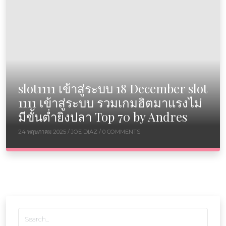
slot1111 เข้าสู่ระบบ 18 December slot
1111 เข้าสู่ระบบ รวมเกมฮิตมาแรงไม่
มีขั้นต่ำยิงปลา Top 70 by Andres
24 พฤษภาคม 2025 /
JOE DIAZ
/ 0 COMMENTS