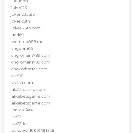
jinda888
Joker123
joker123auto
joker123th
Joker123th.com
juad69
khumsup888.me
kingdom66
kingromans789.com
kingromans789.com
kingxxxbet123.com
kiss918
ktv4sd.com
lala55-casino.com
lalikabetsgame.com
lalikabetsgame.com
lion123สล็อต
live22
live22slot
lockdown168 เข้าสู่ระบบ