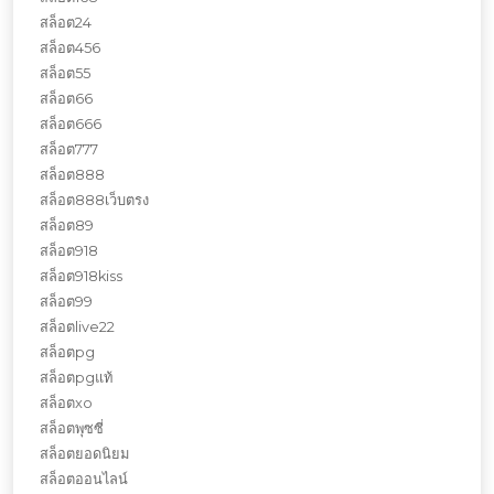
สล็อต24
สล็อต456
สล็อต55
สล็อต66
สล็อต666
สล็อต777
สล็อต888
สล็อต888เว็บตรง
สล็อต89
สล็อต918
สล็อต918kiss
สล็อต99
สล็อตlive22
สล็อตpg
สล็อตpgแท้
สล็อตxo
สล็อตพุซซี่
สล็อตยอดนิยม
สล็อตออนไลน์