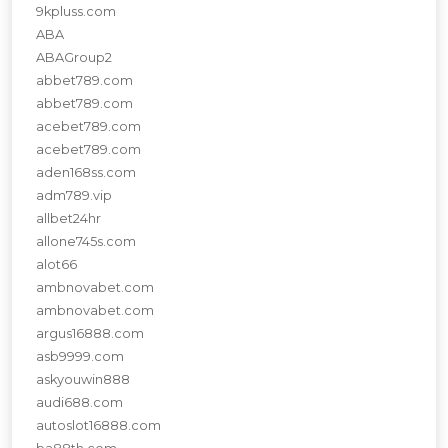
9kpluss.com
ABA
ABAGroup2
abbet789.com
abbet789.com
acebet789.com
acebet789.com
aden168ss.com
adm789.vip
allbet24hr
allone745s.com
alot66
ambnovabet.com
ambnovabet.com
argus16888.com
asb9999.com
askyouwin888
audi688.com
autoslot16888.com