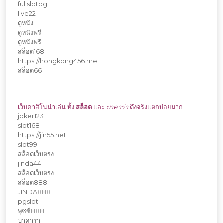
fullslotpg
live22
ดูหนัง
ดูหนังฟรี
ดูหนังฟรี
สล็อต168
https://hongkong456.me
สล็อต66
เว็บคาสิโนน่าเล่น ทั้ง
สล็อต
และ
บาคาร่า
ตึงจริงแตกบ่อยมาก
joker123
slot168
https://jin55.net
slot99
สล็อตเว็บตรง
jinda44
สล็อตเว็บตรง
สล็อต888
JINDA888
pgslot
พุซซี่888
บาคาร่า