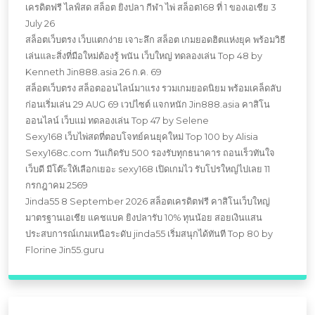
เครดิตฟรี ไลฟ์สด สล็อต ยิงปลา กีฬา ไพ่ สล็อต168 ที่ 1 ของเอเชีย 3
July 26
สล็อตเว็บตรง เว็บแตกง่าย เจาะลึก สล็อต เกมยอดฮิตแห่งยุค พร้อมวิธี
เล่นและสิ่งที่มือใหม่ต้องรู้ พนัน เว็บใหญ่ ทดลองเล่น Top 48 by
Kenneth Jin888.asia 26 ก.ค. 69
สล็อตเว็บตรง สล็อตออนไลน์มาแรง รวมเกมยอดนิยม พร้อมเคล็ดลับ
ก่อนเริ่มเล่น 29 AUG 69 เวปไซต์ แจกหนัก Jin888.asia คาสิโน
ออนไลน์ เว็บแม่ ทดลองเล่น Top 47 by Selene
Sexy168 เว็บไพ่สดที่ตอบโจทย์คนยุคใหม่ Top 100 by Alisia
Sexy168c.com วันเกิดรับ 500 รองรับทุกธนาคาร ถอนเร็วทันใจ
เว็บดี มีโต๊ะให้เลือกเยอะ sexy168 เปิดเกมไว รับโปรใหญ่ไปเลย 11
กรกฎาคม 2569
Jinda55 8 September 2026 สล็อตเครดิตฟรี คาสิโนเว็บใหญ่
มาตรฐานเอเชีย แคชแบค ยิงปลารับ 10% ทุนน้อย สอยเงินแสน
ประสบการณ์เกมเหนือระดับ jinda55 เริ่มสนุกได้ทันที Top 80 by
Florine Jin55.guru