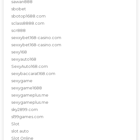
sawan888
sbobet
sbotop1688.com
sclass8888.com
scr888
sexxybet168-casino.com
sexxybet168-casino.com
sexy168
sexyauto168
SexyAuto168.com
sexybaccarat168.com
sexygame
sexygame1688
sexygameplus.me
sexygameplus.me
sky2899.com
sl99games.com
Slot
slot auto
Slot Online