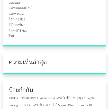
แทงบอล
แทงบอลออนไลน์
แทงหวยสด
โจ๊กเกอร์123
โจ๊กเกอร์123
โหลด918kiss
ไวน์
ความเห็นล่าสุด
ป้ายกำกับ
fullslotpg
918Kiss
188bet
918kissauto
alot666
funny18
Joker123
hengjing168
Joker123th
jinda55
joker123auto