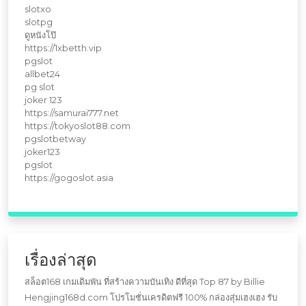
slotxo
slotpg
ดูหนังโป๊
https://1xbetth.vip
pgslot
allbet24
pg slot
joker 123
https://samurai777.net
https://tokyoslot88.com
pgslotbetway
joker123
pgslot
https://gogoslot.asia
เรื่องล่าสุด
สล็อต168 เกมเดิมพัน ที่สร้างความบันเทิง ดีที่สุด Top 87 by Billie
Hengjing168d.com โปรโมชั่นเครดิตฟรี 100% กล่องสุ่มเฮงเฮง รับ