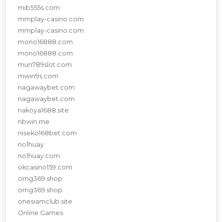
mib555s.com
mmplay-casino.com
mmplay-casino.com
mono16888.com
mono16888.com
mun789slot.com
mwin9s.com
nagawaybet.com
nagawaybet.com
nakoya1688.site
nbwin.me
niseko168bet.com
no1huay
no1huay.com
okcasino159.com
omg369.shop
omg369.shop
onesiamclub.site
Online Games