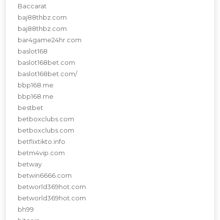
Baccarat
baj88thbz.com
baj88thbz.com
bar4game24hr.com
baslot168
baslot168bet.com
baslot168bet.com/
bbp168.me
bbp168.me
bestbet
betboxclubs.com
betboxclubs.com
betflixtikto.info
betm4vip.com
betway
betwin6666.com
betworld369hot.com
betworld369hot.com
bh99