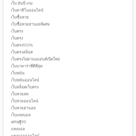
เว็บ มันนี่ เกม
เว็บคาสิโนออนไลน์
เว็บซื้อหวย
เว็บซื้อหวยฮานอยพิเศษ
เว็บตรง
เว็บตรง
เว็บตรง100%
เว็บตรงสล็อต
เว็บตรงไม่ผ่านเอเย่นต์เปิดใหม่
เว็บบาคาร่าที่ดีที่สุด
เว็บพนัน
เว็บพนันออนไลน์
เว็บสล็อตเว็บตรง
เว็บหวยสด
เว็บหวยออนไลน์
เว็บหวยฮานอย
เว็บแทงบอล
เศรษฐี99
แทงบอล
แทงบอลออนไลน์