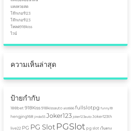
แทงหวยสด
โจ๊กเกอร์123
โจ๊กเกอร์123
โหลด918kiss
ไวน์
ความเห็นล่าสุด
ป้ายกำกับ
fullslotpg
918Kiss
188bet
918kissauto
alot666
funny18
Joker123
hengjing168
Joker123th
jinda55
joker123auto
PGSlot
PG Slot
PG
live22
pg slot เว็บตรง