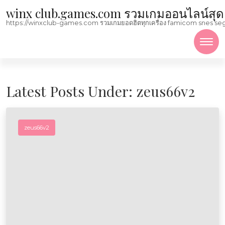
Skip to content
winx club.games.com รวมเกมออนไลน์สุดฮิตม
https://winxclub-games.com รวมเกมยอดฮิตทุกเครื่อง famicom snes sega mega
Latest Posts Under: zeus66v2
zeus66v2