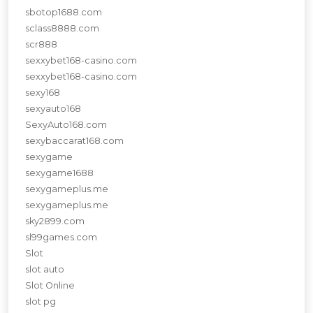
sbotop1688.com
sclass8888.com
scr888
sexxybet168-casino.com
sexxybet168-casino.com
sexy168
sexyauto168
SexyAuto168.com
sexybaccarat168.com
sexygame
sexygame1688
sexygameplus.me
sexygameplus.me
sky2899.com
sl99games.com
Slot
slot auto
Slot Online
slot pg