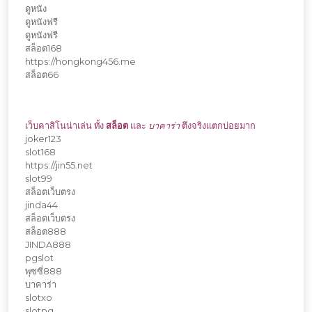
ดูหนัง
ดูหนังฟรี
ดูหนังฟรี
สล็อต168
https://hongkong456.me
สล็อต66
เว็บคาสิโนน่าเล่น ทั้ง
สล็อต
และ
บาคาร่า
ตึงจริงแตกบ่อยมาก
joker123
slot168
https://jin55.net
slot99
สล็อตเว็บตรง
jinda44
สล็อตเว็บตรง
สล็อต888
JINDA888
pgslot
พุซซี่888
บาคาร่า
slotxo
slotpg