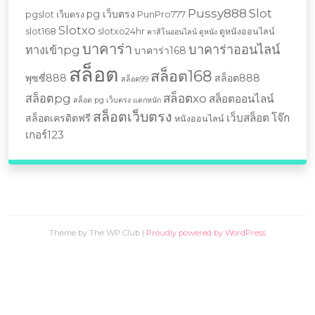
Pussy888
Slot
pg เว็บตรง
pgslot เว็บตรง
PunPro777
Slotxo
slot168
slotxo24hr
ดูหนังออนไลน์
คาสิโนออนไลน์
ดูหนัง
บาคาร่า
บาคาร่าออนไลน์
ทางเข้าpg
บาคาร่า168
สล็อต
สล็อต168
พุซซี่888
สล็อต888
สล็อต99
สล็อตxo
สล็อตpg
สล็อตออนไลน์
สล็อต pg เว็บตรง แตกหนัก
สล็อตเว็บตรง
เว็บสล็อต
โจ๊ก
สล็อตเครดิตฟรี
หนังออนไลน์
เกอร์123
Theme by The WP Club
|
Proudly powered by WordPress