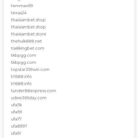
temmax69
texas24
thaisiambet.shop
thaisiambet.shop
thaisiambet.store
thehulk888.net
tia8kingbet.com
tkbpgg.com
tkbpgg.com
topstar359win.com
tr1688.info
tr1688.info
tunder88express.com
udee365day.com
ufa11k
ufa191
ufa77
ufa8997
ufa9r