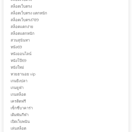
สล็อตเว็บตรง
สล็อตเว็บตรง แตกหนัก
สล็อตเว็บตรง789
สล็อตแตกง่าย
สล็อตแตกหนัก
สวนสุนันทา
หนัง69
หนังออนไลน์
หนังโป๊69
หนังใหม่
หวยฮานอย vip
เกมยิงปลา
เกมยูฟ่า
เกมสล็อต
เครดิตฟรี
เซ็กซี่บาคาร่า
เดิมพันกีฬา
เปิดเว็บพนัน
เล่นสล็อต