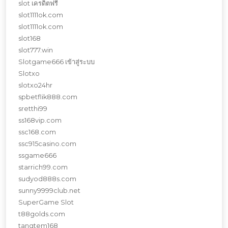
slot เครดิตฟรี
slot1111ok.com
slot1111ok.com
slot168
slot777.win
Slotgame666 เข้าสู่ระบบ
Slotxo
slotxo24hr
spbetflik888.com
sretthi99
ss168vip.com
ssc168.com
ssc915casino.com
ssgame666
starrich99.com
sudyod888s.com
sunny9999club.net
SuperGame Slot
t88golds.com
tangtem168