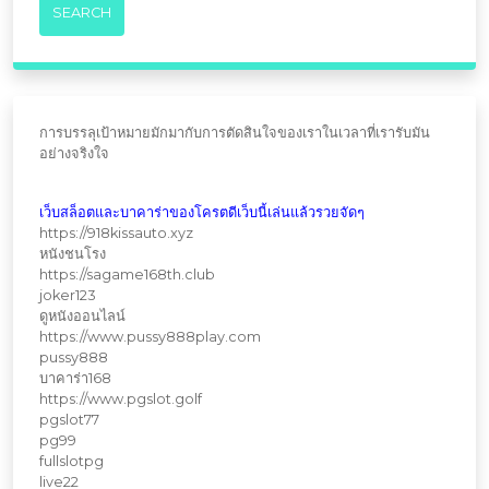
การบรรลุเป้าหมายมักมากับการตัดสินใจของเราในเวลาที่เรารับมัน
อย่างจริงใจ
เว็บสล็อตและบาคาร่าของโครตดีเว็บนี้เล่นแล้วรวยจัดๆ
https://918kissauto.xyz
หนังชนโรง
https://sagame168th.club
joker123
ดูหนังออนไลน์
https://www.pussy888play.com
pussy888
บาคาร่า168
https://www.pgslot.golf
pgslot77
pg99
fullslotpg
live22