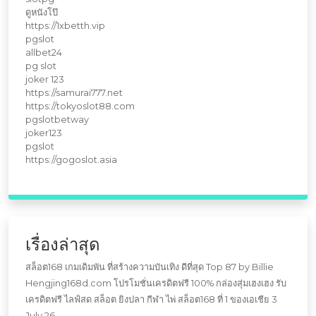
ดูหนังโป๊
https://1xbetth.vip
pgslot
allbet24
pg slot
joker 123
https://samurai777.net
https://tokyoslot88.com
pgslotbetway
joker123
pgslot
https://gogoslot.asia
เรื่องล่าสุด
สล็อต168 เกมเดิมพัน ที่สร้างความบันเทิง ดีที่สุด Top 87 by Billie
Hengjing168d.com โปรโมชั่นเครดิตฟรี 100% กล่องสุ่มเฮงเฮง รับ
เครดิตฟรี ไลฟ์สด สล็อต ยิงปลา กีฬา ไพ่ สล็อต168 ที่ 1 ของเอเชีย 3
July 26