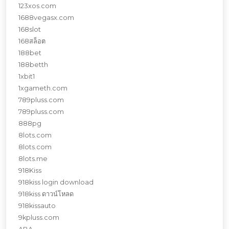
123xos.com
1688vegasx.com
168slot
168สล็อต
188bet
188betth
1xbit1
1xgameth.com
789pluss.com
789pluss.com
888pg
8lots.com
8lots.com
8lots.me
918Kiss
918kiss login download
918kiss ดาวน์โหลด
918kissauto
9kpluss.com