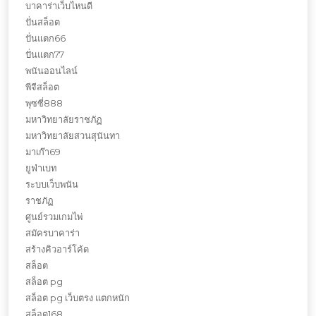
บาคาร่าเว็บไหนดี
ปั่นสล็อต
ปั่นแตก66
ปั่นแตก77
พนันออนไลน์
พีจีสล็อต
พุซซี่888
มหาวิทยาลัยราชภัฏ
มหาวิทยาลัยสวนสุนันทา
มาเก๊า69
ยูฟ่าเบท
ระบบเว็บพนัน
ราชภัฏ
ศูนย์รวมเกมไพ่
สมัครบาคาร่า
สร้างคิวอาร์โค้ด
สล็อต
สล็อต pg
สล็อต pg เว็บตรง แตกหนัก
สล็อต168