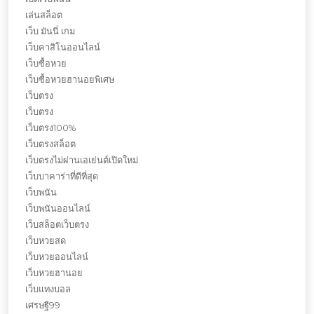
เล่นสล็อต
เว็บ มันนี่ เกม
เว็บคาสิโนออนไลน์
เว็บซื้อหวย
เว็บซื้อหวยฮานอยพิเศษ
เว็บตรง
เว็บตรง
เว็บตรง100%
เว็บตรงสล็อต
เว็บตรงไม่ผ่านเอเย่นต์เปิดใหม่
เว็บบาคาร่าที่ดีที่สุด
เว็บพนัน
เว็บพนันออนไลน์
เว็บสล็อตเว็บตรง
เว็บหวยสด
เว็บหวยออนไลน์
เว็บหวยฮานอย
เว็บแทงบอล
เศรษฐี99