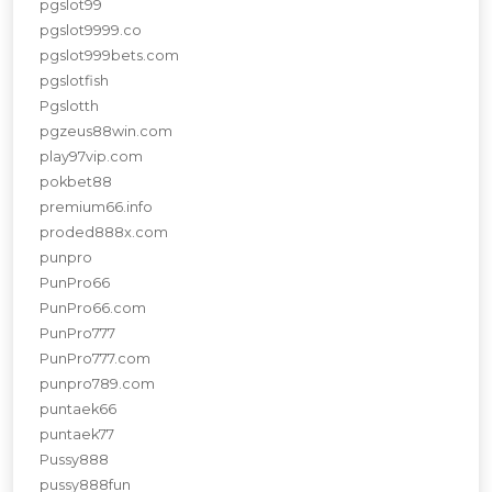
pgslot99
pgslot9999.co
pgslot999bets.com
pgslotfish
Pgslotth
pgzeus88win.com
play97vip.com
pokbet88
premium66.info
proded888x.com
punpro
PunPro66
PunPro66.com
PunPro777
PunPro777.com
punpro789.com
puntaek66
puntaek77
Pussy888
pussy888fun