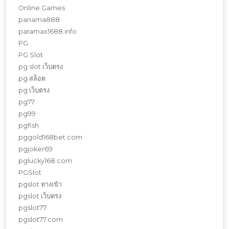
Online Games
panama888
paramax1688.info
PG
PG Slot
pg slot เว็บตรง
pg สล็อต
pg เว็บตรง
pg77
pg99
pgfish
pggold168bet.com
pgjoker69
pglucky168.com
PGSlot
pgslot ทางเข้า
pgslot เว็บตรง
pgslot77
pgslot77.com