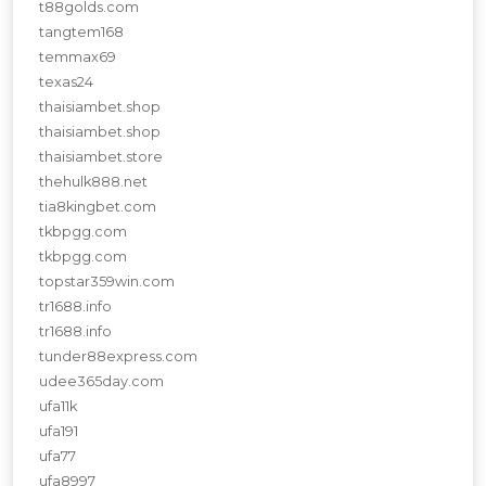
t88golds.com
tangtem168
temmax69
texas24
thaisiambet.shop
thaisiambet.shop
thaisiambet.store
thehulk888.net
tia8kingbet.com
tkbpgg.com
tkbpgg.com
topstar359win.com
tr1688.info
tr1688.info
tunder88express.com
udee365day.com
ufa11k
ufa191
ufa77
ufa8997