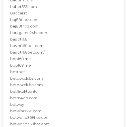
ba88th.com
babet555.com
Baccarat
baj88thbz.com
baj88thbz.com
bar4game24hr.com
baslot168
baslot168bet.com
baslot168bet.com/
bbp168.me
bbp168.me
bestbet
betboxclubs.com
betboxclubs.com
betflixtikto.info
betm4vip.com
betway
betwin6666.com
betworld369hot.com
betworld369hot.com