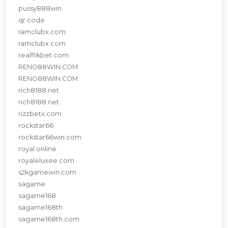
pussy888win
qr code
ramclubx.com
ramclubx.com
realflikbet.com
RENO88WIN.COM
RENO88WIN.COM
rich8188.net
rich8188.net
rizzbetx.com
rockstar66
rockstar66win.com
royal online
royaleluxee.com
s2kgamewin.com
sagame
sagame168
sagame168th
sagame168th.com