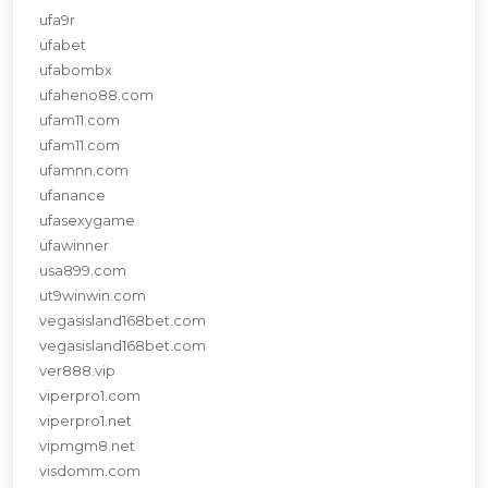
ufa9r
ufabet
ufabombx
ufaheno88.com
ufam11.com
ufam11.com
ufamnn.com
ufanance
ufasexygame
ufawinner
usa899.com
ut9winwin.com
vegasisland168bet.com
vegasisland168bet.com
ver888.vip
viperpro1.com
viperpro1.net
vipmgm8.net
visdomm.com