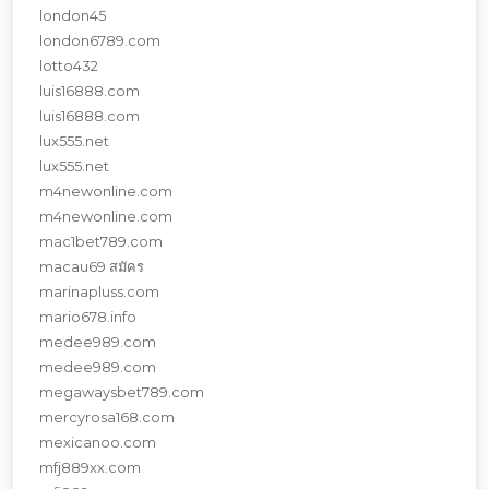
london45
london6789.com
lotto432
luis16888.com
luis16888.com
lux555.net
lux555.net
m4newonline.com
m4newonline.com
mac1bet789.com
macau69 สมัคร
marinapluss.com
mario678.info
medee989.com
medee989.com
megawaysbet789.com
mercyrosa168.com
mexicanoo.com
mfj889xx.com