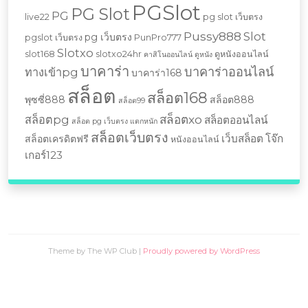
PGSlot
PG Slot
PG
live22
pg slot เว็บตรง
Pussy888
Slot
pg เว็บตรง
pgslot เว็บตรง
PunPro777
Slotxo
slot168
slotxo24hr
ดูหนังออนไลน์
คาสิโนออนไลน์
ดูหนัง
บาคาร่า
บาคาร่าออนไลน์
ทางเข้าpg
บาคาร่า168
สล็อต
สล็อต168
พุซซี่888
สล็อต888
สล็อต99
สล็อตxo
สล็อตpg
สล็อตออนไลน์
สล็อต pg เว็บตรง แตกหนัก
สล็อตเว็บตรง
เว็บสล็อต
โจ๊ก
สล็อตเครดิตฟรี
หนังออนไลน์
เกอร์123
Theme by The WP Club
|
Proudly powered by WordPress