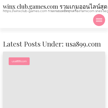
Skip to content
winx club.games.com รวมเกมออนไลน์สุดฮิตม
https://winxclub-games.com รวมเกมยอดฮิตทุกเครื่อง famicom snes sega mega
Latest Posts Under: usa899.com
usa899.com