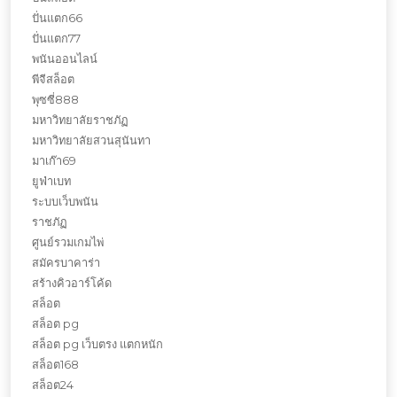
ปั่นแตก66
ปั่นแตก77
พนันออนไลน์
พีจีสล็อต
พุซซี่888
มหาวิทยาลัยราชภัฏ
มหาวิทยาลัยสวนสุนันทา
มาเก๊า69
ยูฟ่าเบท
ระบบเว็บพนัน
ราชภัฏ
ศูนย์รวมเกมไพ่
สมัครบาคาร่า
สร้างคิวอาร์โค้ด
สล็อต
สล็อต pg
สล็อต pg เว็บตรง แตกหนัก
สล็อต168
สล็อต24