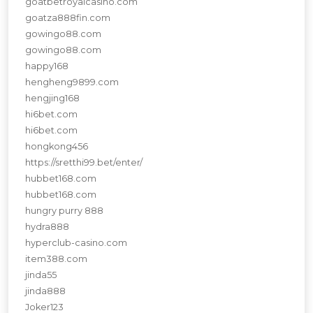
goatbetroyalcasino.com
goatza888fin.com
gowingo88.com
gowingo88.com
happy168
hengheng9899.com
hengjing168
hi6bet.com
hi6bet.com
hongkong456
https://sretthi99.bet/enter/
hubbet168.com
hubbet168.com
hungry purry 888
hydra888
hyperclub-casino.com
item388.com
jinda55
jinda888
Joker123