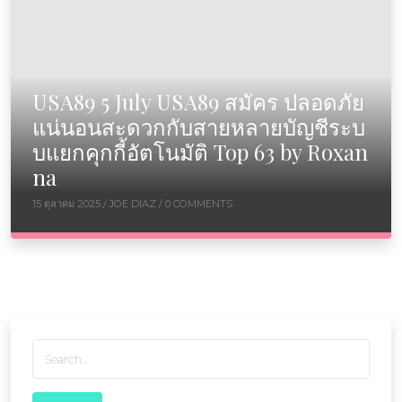
USA89 5 July USA89 สมัคร ปลอดภัย
แน่นอนสะดวกกับสายหลายบัญชีระบ
บแยกคุกกี้อัตโนมัติ Top 63 by Roxan
na
15 ตุลาคม 2025 /
JOE DIAZ
/ 0 COMMENTS