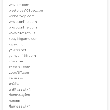
we789s.com
westbluez168bet.com
winherovip.com
wkslotonline.com
wkslotonline.com
www.tuktukth.us
xpay88game.com
xway.info
yak699.net
yumyum168.com
z5vip.me
zeed1911.com
zeed1911.com
zeus66v2
คาสิโน
คาสิโนออนไลน์
ชื่อหมวดหมู่ใหม่
ซอยเบท
ซื้อหวยออนไลน์