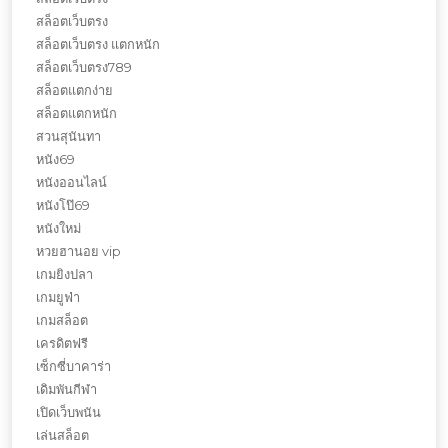
สล็อตเว็บตรง
สล็อตเว็บตรง แตกหนัก
สล็อตเว็บตรง789
สล็อตแตกง่าย
สล็อตแตกหนัก
สวนสุนันทา
หนัง69
หนังออนไลน์
หนังโป๊69
หนังใหม่
หวยฮานอย vip
เกมยิงปลา
เกมยูฟ่า
เกมสล็อต
เครดิตฟรี
เซ็กซี่บาคาร่า
เดิมพันกีฬา
เปิดเว็บพนัน
เล่นสล็อต