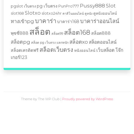
Pussy888
Slot
pg เว็บตรง
pgslot เว็บตรง
PunPro777
Slotxo
slot168
slotxo24hr
ดูหนังออนไลน์
คาสิโนออนไลน์
ดูหนัง
บาคาร่า
บาคาร่าออนไลน์
ทางเข้าpg
บาคาร่า168
สล็อต
สล็อต168
พุซซี่888
สล็อต888
สล็อต99
สล็อตxo
สล็อตpg
สล็อตออนไลน์
สล็อต pg เว็บตรง แตกหนัก
สล็อตเว็บตรง
เว็บสล็อต
โจ๊ก
สล็อตเครดิตฟรี
หนังออนไลน์
เกอร์123
Theme by The WP Club
|
Proudly powered by WordPress