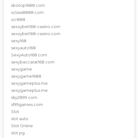
sbotop1688.com
sclass8888.com
scr888
sexxybet168-casino.com
sexxybet168-casino.com
sexy168
sexyauto168
SexyAuto168.com
sexybaccarat168.com
sexygame
sexygame1688
sexygameplus.me
sexygameplus.me
sky2899.com
sl99games.com
Slot
slot auto
Slot Online
slot pg