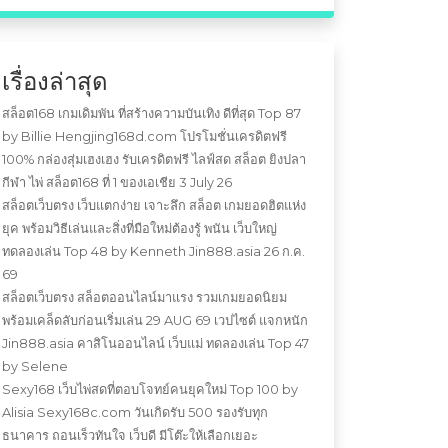
เรื่องล่าสุด
สล็อต168 เกมเดิมพัน ที่สร้างความบันเทิง ดีที่สุด Top 87
by Billie Hengjing168d.com โปรโมชั่นเครดิตฟรี
100% กล่องสุ่มเฮงเฮง รับเครดิตฟรี ไลฟ์สด สล็อต ยิงปลา
กีฬา ไพ่ สล็อต168 ที่ 1 ของเอเชีย 3 July 26
สล็อตเว็บตรง เว็บแตกง่าย เจาะลึก สล็อต เกมยอดฮิตแห่ง
ยุค พร้อมวิธีเล่นและสิ่งที่มือใหม่ต้องรู้ พนัน เว็บใหญ่
ทดลองเล่น Top 48 by Kenneth Jin888.asia 26 ก.ค.
69
สล็อตเว็บตรง สล็อตออนไลน์มาแรง รวมเกมยอดนิยม
พร้อมเคล็ดลับก่อนเริ่มเล่น 29 AUG 69 เวปไซต์ แจกหนัก
Jin888.asia คาสิโนออนไลน์ เว็บแม่ ทดลองเล่น Top 47
by Selene
Sexy168 เว็บไพ่สดที่ตอบโจทย์คนยุคใหม่ Top 100 by
Alisia Sexy168c.com วันเกิดรับ 500 รองรับทุก
ธนาคาร ถอนเร็วทันใจ เว็บดี มีโต๊ะให้เลือกเยอะ