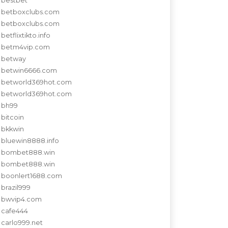
bestbet
betboxclubs.com
betboxclubs.com
betflixtikto.info
betm4vip.com
betway
betwin6666.com
betworld369hot.com
betworld369hot.com
bh99
bitcoin
bkkwin
bluewin8888.info
bombet888.win
bombet888.win
boonlert1688.com
brazil999
bwvip4.com
cafe444
carlo999.net