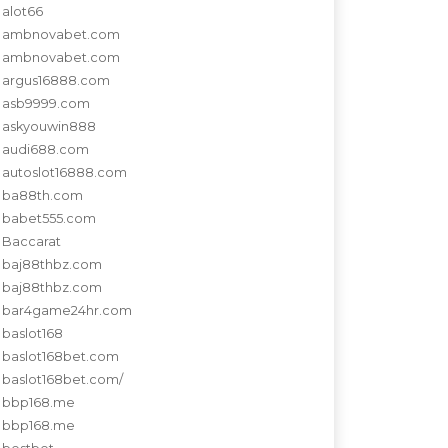
alot66
ambnovabet.com
ambnovabet.com
argus16888.com
asb9999.com
askyouwin888
audi688.com
autoslot16888.com
ba88th.com
babet555.com
Baccarat
baj88thbz.com
baj88thbz.com
bar4game24hr.com
baslot168
baslot168bet.com
baslot168bet.com/
bbp168.me
bbp168.me