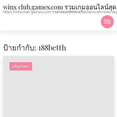
Skip to content
winx club.games.com รวมเกมออนไลน์สุดฮิตม
https://winxclub-games.com รวมเกมยอดฮิตทุกเครื่อง famicom snes sega mega
ป้ายกำกับ:
188betth
สล็อตเว็บตรง