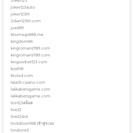
Joker123
joker123auto
joker123th
Joker123th.com
juad69
khumsup888.me
kingdom66
kingromans789.com
kingromans789.com
kingxxxbet123.com
kiss918
ktv4sd.com
lala55-casino.com
lalikabetsgame.com
lalikabetsgame.com
lion123สล็อต
live22
live22slot
lockdown168 เข้าสู่ระบบ
london45