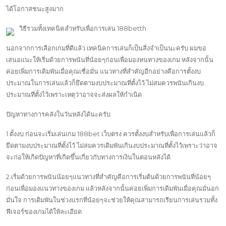
ได้โอกาสชนะสูงมาก
วิธีรวมทั้งเทคนิคสำหรับเพื่อการเล่น 188betth
นอกจากการเลือกเกมที่ดีแล้ว เทคนิคการเล่นก็เป็นสิ่งจำเป็นนะครับ ผมขอ
เสนอแนะให้เริ่มด้วยการพนันที่น้อยๆก่อนเพื่อมองหนทางของเกม หลังจากนั้น
ค่อยเพิ่มการเดิมพันเมื่อคุณเชื่อมั่น แนวทางที่สำคัญอีกอย่างคือการตั้งงบ
ประมาณในการเล่นแล้วก็ยึดตามงบประมาณที่ตั้งไว้ ไม่สมควรพนันเกินงบ
ประมาณที่ตั้งไว้เพราะเหตุว่าอาจจะส่งผลให้กำเนิด
ปัญหาทางการคลังในวันหลังได้นะครับ
1.ตั้งงบ ก่อนจะเริ่มเล่นเกม 188bet เว็บตรง ควรตั้งงบสำหรับเพื่อการเล่นแล้วก็
ยึดตามงบประมาณที่ตั้งไว้ ไม่สมควรเดิมพันเกินงบประมาณที่ตั้งไว้เพราะว่าอาจ
จะก่อให้เกิดปัญหาที่เกิดขึ้นเกี่ยวกับทางการเงินในตอนหลังได้
2.เริ่มด้วยการพนันน้อยๆแนวทางที่สำคัญคือการเริ่มต้นด้วยการพนันที่น้อยๆ
ก่อนเพื่อมองแนวทางของเกม แล้วหลังจากนั้นค่อยเพิ่มการเดิมพันเมื่อคุณมั่นอก
มั่นใจ การเดิมพันในช่วงแรกที่น้อยๆจะช่วยให้คุณสามารถเรียนการเล่นรวมทั้ง
ฟีเจอร์ของเกมได้ให้ละเอียด