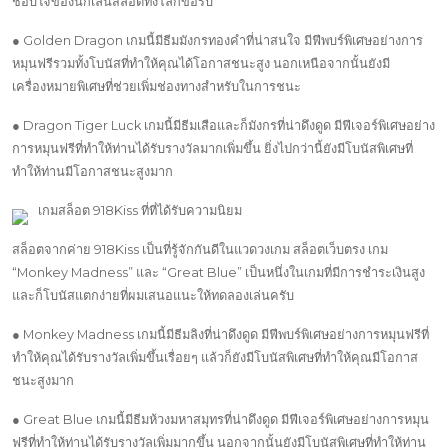
ชอบใจของนักเล่นสล็อตทั้งโลกขอรับ
● Golden Dragon เกมนี้มีธีมมังกรทองคำที่น่าสนใจ มีฟีพบร์พิเศษอย่างการ
หมุนฟรีรวมทั้งโบนัสที่ทำให้คุณได้โอกาสชนะสูง นอกเหนือจากนั้นยังมี
เครื่องหมายพิเศษที่ช่วยเพิ่มช่องทางสำหรับในการชนะ
● Dragon Tiger Luck เกมนี้มีธีมเสือและก็มังกรที่น่าดึงดูด มีฟีเจอร์พิเศษอย่าง
การหมุนฟรีที่ทำให้ท่านได้รับรางวัลมากเพิ่มขึ้น ยิ่งไปกว่านี้ยังมีโบนัสพิเศษที่
ทำให้ท่านมีโอกาสชนะสูงมาก
เกมสล็อต 918Kiss ที่ที่ได้รับความนิยม
สล็อตจากค่าย 918Kiss เป็นที่รู้จักกันดีในแวดวงเกม สล็อตเว็บตรง เกม
“Monkey Madness” และ “Great Blue” เป็นหนึ่งในเกมที่มีการชำระเงินสูง
และก็โบนัสแตกง่ายที่ผมเสนอแนะให้ทดลองเล่นครับ
● Monkey Madness เกมนี้มีธีมลิงที่น่าดึงดูด มีฟีพบร์พิเศษอย่างการหมุนฟรีที่
ทำให้คุณได้รับรางวัลเพิ่มขึ้นเรื่อยๆ แล้วก็ยังมีโบนัสพิเศษที่ทำให้คุณมีโอกาส
ชนะสูงมาก
● Great Blue เกมนี้มีธีมห้วงมหาสมุทรที่น่าดึงดูด มีฟีเจอร์พิเศษอย่างการหมุน
ฟรีที่ทำให้ท่านได้รับรางวัลเพิ่มมากขึ้น นอกจากนั้นยังมีโบนัสพิเศษที่ทำให้ท่าน