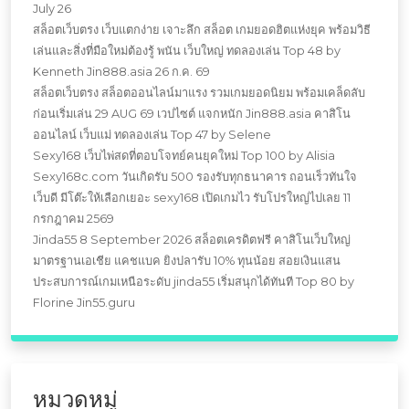
July 26
สล็อตเว็บตรง เว็บแตกง่าย เจาะลึก สล็อต เกมยอดฮิตแห่งยุค พร้อมวิธี
เล่นและสิ่งที่มือใหม่ต้องรู้ พนัน เว็บใหญ่ ทดลองเล่น Top 48 by
Kenneth Jin888.asia 26 ก.ค. 69
สล็อตเว็บตรง สล็อตออนไลน์มาแรง รวมเกมยอดนิยม พร้อมเคล็ดลับ
ก่อนเริ่มเล่น 29 AUG 69 เวปไซต์ แจกหนัก Jin888.asia คาสิโน
ออนไลน์ เว็บแม่ ทดลองเล่น Top 47 by Selene
Sexy168 เว็บไพ่สดที่ตอบโจทย์คนยุคใหม่ Top 100 by Alisia
Sexy168c.com วันเกิดรับ 500 รองรับทุกธนาคาร ถอนเร็วทันใจ
เว็บดี มีโต๊ะให้เลือกเยอะ sexy168 เปิดเกมไว รับโปรใหญ่ไปเลย 11
กรกฎาคม 2569
Jinda55 8 September 2026 สล็อตเครดิตฟรี คาสิโนเว็บใหญ่
มาตรฐานเอเชีย แคชแบค ยิงปลารับ 10% ทุนน้อย สอยเงินแสน
ประสบการณ์เกมเหนือระดับ jinda55 เริ่มสนุกได้ทันที Top 80 by
Florine Jin55.guru
หมวดหมู่