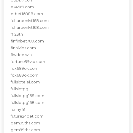
du2477.com
ek4567.com
etbet16888.com
fcharoenkit168.com
fcharoenkit168.com
ff123th
finfinbet789.com
finnivips.com
fiwdee.win
fortune99vip.com
fox689ok.com
fox689ok.com
fullsloteiei.com
fullslotpg
fullslotpg168.com
fullslotpg168.com
funny18
future24bet.com
gem99ths.com
gem99ths.com