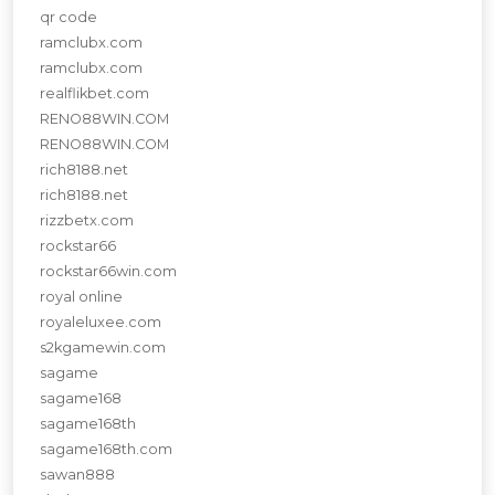
qr code
ramclubx.com
ramclubx.com
realflikbet.com
RENO88WIN.COM
RENO88WIN.COM
rich8188.net
rich8188.net
rizzbetx.com
rockstar66
rockstar66win.com
royal online
royaleluxee.com
s2kgamewin.com
sagame
sagame168
sagame168th
sagame168th.com
sawan888