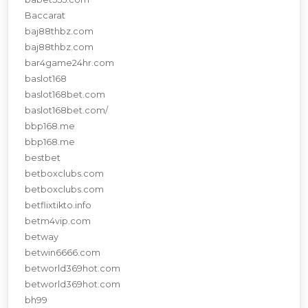
Baccarat
baj88thbz.com
baj88thbz.com
bar4game24hr.com
baslot168
baslot168bet.com
baslot168bet.com/
bbp168.me
bbp168.me
bestbet
betboxclubs.com
betboxclubs.com
betflixtikto.info
betm4vip.com
betway
betwin6666.com
betworld369hot.com
betworld369hot.com
bh99