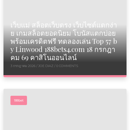
เว็บแม่ สล็อตเว็บตรง เว็บไซต์แตกง่า
ย เกมสล็อตยอดนิยม โบนัสแตกบ่อย
พร้อมเครดิตฟรี ทดลองเล่น Top 57 b
y Linwood 188bets4.com 18 กรกฎา
คม 69 คาสิโนออนไลน์
3 กรกฎาคม 2026 /
JOE DIAZ
/ 0 COMMENTS
188bet