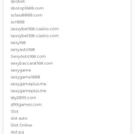
sbobet
sbotop1688.com
sclass8888.com
scr888
sexxybet168-casino.com
sexxybet168-casino.com
sexy168
sexyauto168
SexyAuto168.com
sexybaccarat168.com
sexygame
sexygame1688
sexygameplus.me
sexygameplus.me
sky2899.com
sl99games.com
Slot
slot auto
Slot Online
slot pg