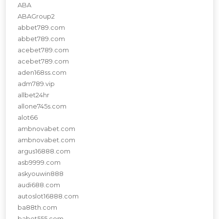
ABA
ABAGroup2
abbet789.com
abbet789.com
acebet789.com
acebet789.com
aden168ss.com
adm789.vip
allbet24hr
allone745s.com
alot66
ambnovabet.com
ambnovabet.com
argus16888.com
asb9999.com
askyouwin888
audi688.com
autoslot16888.com
ba88th.com
babet555.com