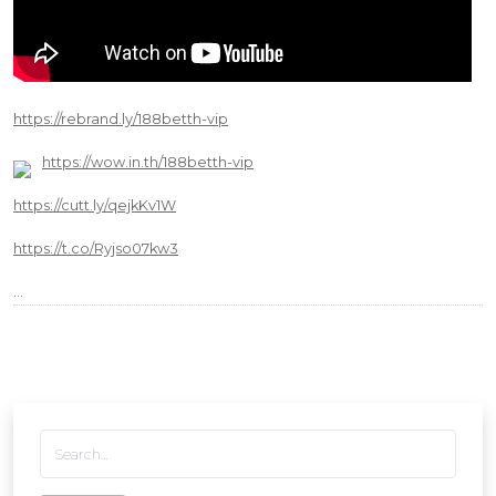
https://rebrand.ly/188betth-vip
https://wow.in.th/188betth-vip
https://cutt.ly/qejkKv1W
https://t.co/Ryjso07kw3
…