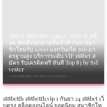
188bet 188betthc.com 17 MAR 26 สล็
อต จัดเต็มทุกค่ายชั้นนำทั่วโลก สมา
ชิกใหม่รับ 1,000 แจกวันเกิด 500 มา
ตรฐานสูง บริการระดับ VIP 188bet ส
มัคร รับเครดิตฟรี ทันที Top 83 by Syl
vester
24 กุมภาพันธ์ 2026 /
JOE DIAZ
/ 0 COMMENTS
188betth 188betth.vip 1 กันยา 24 188bet เว็
บตรง สล็อตออนไลน์ ยอดนิยม สมาชิกให