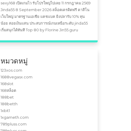
sexy168 เปิดเกมไว รับโปรใหญ่ไปเลย 11 กรกฎาคม 2569
Jinda55 8 September 2026 สล็อตเครดิตฟรี คาสิโน
เว็บใหญ่ มาตรฐานเอเชีย แคชแบค ยิงปลารับ 10% ทุน
น้อย สอยเงินแสน ประสบการณ์เกมเหนือระดับ jinda55
เริ่มสนุกได้ทันที Top 80 by Florine Jin55.guru
หมวดหมู่
123xos.com
1688vegasx.com
168slot
168สล็อต
188bet
188betth
1xbit1
1xgameth.com
789pluss.com
789pluss.com