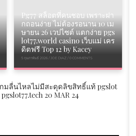
Pg77 สล็อตที่คนชอบ เพราะฝา
กถอนง่าย ไม่ต้องรอนาน 10 เม
ษายน 26 เวปไซต์ แตกง่าย pgs
lot77.world casino เว็บแม่ เคร
ดิตฟรี Top 12 by Kacey
5 กุมภาพันธ์ 2026 /
JOE DIAZ
/ 0 COMMENTS
เกมลื่นไหลไม่มีสะดุดลิขสิทธิ์แท้ pgslot
l pgslot77.tech 20 MAR 24