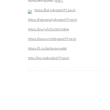
ขอขอบพระคุณที่มา
pg77
https://bit.ly/pgslot77_tech
https://rebrand.ly/pgslot77-tech
https://ow.ly/UTov50QyBrk
https://wow.in.th/pgslot77-tech
https://t.co/zpNxqxogA8
http://gg.gg/pgslot77-tech
…