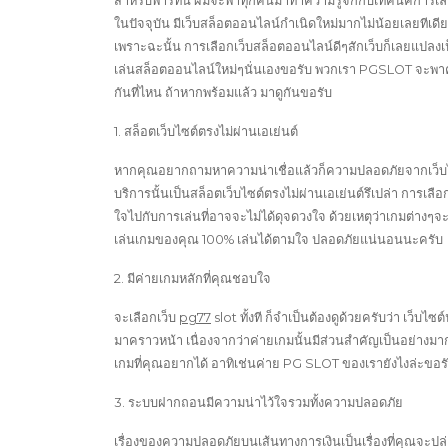
สำหรับพาร์ทนี้ ผมจะพาทุกคนมาทำความรู้จักกับเทคนิคการเลื
ในปัจจุบัน มีเว็บสล็อตออนไลน์กำเนิดใหม่มากไม่น้อยเลยทีเดี
เพราะฉะนั้น การเลือกเว็บสล็อตออนไลน์ดีๆสักเว็บก็เลยแปลงเป
เล่นสล็อตออนไลน์ใหม่ๆนั่นเองขอรับ พวกเรา PGSLOT จะพาคุณ
กันที่ไหน ถ้าหากพร้อมแล้ว มาดูกันขอรับ
1. สล็อตเว็บไซต์ตรงไม่ผ่านเอเย่นต์
หากคุณอยากถามหาความน่าเชื่อแล้วก็ความปลอดภัยจากเว็บไซต์
บริการนั้นเป็นสล็อตเว็บไซต์ตรงไม่ผ่านเอเย่นต์รึเปล่า การเลื
ใจไปกับการเล่นที่อาจจะไม่ได้ดุจดวงใจ ด้วยเหตุว่าเกมต่างๆจะขึ
เล่นเกมของคุณ 100% เล่นได้ตามใจ ปลอดภัยแน่นอนนะครับ
2. มีค่ายเกมหลักที่คุณชอบใจ
จะเลือกเว็บ
pg77
slot ทั้งที ก็จำเป็นต้องดูด้วยครับว่า เว็บไซ
มาคราวหน้า เนื่องจากว่าค่ายเกมนั้นมีส่วนสำคัญเป็นอย่างมา
เกมที่คุณอยากได้ อาทิเช่นค่าย PG SLOT ของเรายังไงล่ะขอร
3. ระบบฝากถอนมีความน่าไว้ใจรวมทั้งความปลอดภัย
เรื่องของความปลอดภัยบนเส้นทางการเงินเป็นเรื่องที่คุณจะปล่อ