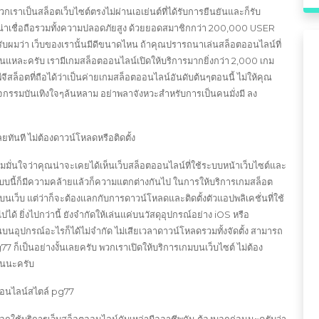
วกเราเป็นสล็อตเว็บไซต์ตรงไม่ผ่านเอเย่นต์ที่ได้รับการยืนยันและก็รับ
มน่าเชื่อถือรวมทั้งความปลอดภัยสูง ด้วยยอดสมาชิกกว่า 200,000 USER
ับผมว่า เว็บของเรานั้นมีดีขนาดไหน ถ้าคุณปรารถนาเล่นสล็อตออนไลน์ที่
นั่นแหละครับ เรามีเกมสล็อตออนไลน์เปิดให้บริการมากยิ่งกว่า 2,000 เกม
ีสล็อตที่ถือได้ว่าเป็นค่ายเกมสล็อตออนไลน์อันดับต้นๆตอนนี้ ไม่ให้คุณ
จกรรมบันเทิงใจๆล้นหลาม อย่าพลาจังหวะสำหรับการเป็นคนมั่งมี ลง
ทันที ไม่ต้องดาวน์โหลดหรือติดตั้ง
มั่นใจว่าคุณน่าจะเคยได้เห็นเว็บสล็อตออนไลน์ที่ใช้ระบบหน้าเว็บไซต์และ
ะบบนี้ก็มีความคล้ายแล้วก็ความแตกต่างกันไป ในการให้บริการเกมสล็อต
เว็บ แต่ว่าก็จะต้องแลกกับการดาวน์โหลดและติดตั้งตัวแอปพลิเคชั่นที่ใช้
้ ยิ่งไปกว่านี้ ยังจำกัดให้เล่นแค่บนวัสดุอุปกรณ์อย่าง iOS หรือ
บนอุปกรณ์อะไรก็ได้ไม่จำกัด ไม่เสียเวลาดาวน์โหลดรวมทั้งจัดตั้ง สามารถ
7 ก็เป็นอย่างงั้นเลยครับ พวกเราเปิดให้บริการเกมบนเว็บไซต์ ไม่ต้อง
นอนนะครับ
ตออนไลน์สไตล์ pg77