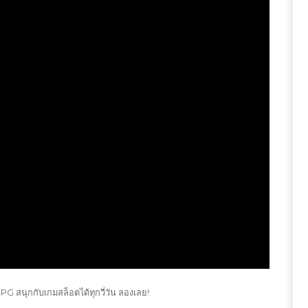
 สนุกกับเกมสล็อตได้ทุกวี่วัน ลองเลย!