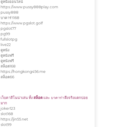
ดูหนังออนไลน์
https://www.pussy888play.com
pussy888
บาคาร่า168
https://www.pgslot.golf
pgslot77
pg99
fullslotpg
live22
ดูหนัง
ดูหนังฟรี
ดูหนังฟรี
สล็อต168
https://hongkong456.me
สล็อต66
เว็บคาสิโนน่าเล่น ทั้ง
สล็อต
และ
บาคาร่า
ตึงจริงแตกบ่อย
มาก
joker123
slot168
https://jin55.net
slot99