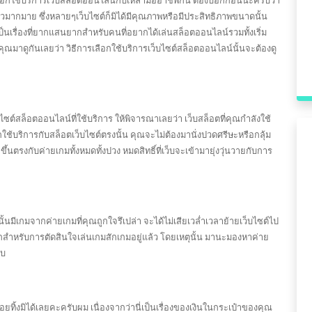
อกใช้บริการเว็บสล็อตออนไลน์กับเหล่ามืออาชีพกัน ต้องบอกก่อนนะครับว่า
ยวมากมาย ซึ่งหลายๆเว็บไซต์ก็มิได้มีคุณภาพหรือมีประสิทธิภาพขนาดนั้น
็นเรื่องที่ยากแสนยากสำหรับคนที่อยากได้เล่นสล็อตออนไลน์รวมทั้งเริ่ม
มาดูกันเลยว่า วิธีการเลือกใช้บริการเว็บไซต์สล็อตออนไลน์นั้นจะต้องดู
สล็อตออนไลน์ที่ใช้บริการ ให้พิจารณาเลยว่า เว็บสล็อตที่คุณกำลังใช้
อกใช้บริการกับสล็อตเว็บไซต์ตรงนั้น คุณจะไม่ต้องมานั่งปวดศรีษะหรือกลุ้ม
้นตรงกับค่ายเกมทั้งหมดทั้งปวง หมดสิทธิ์ที่เว็บจะเข้ามายุ่งวุ่นวายกับการ
ต์นั้นมีเกมจากค่ายเกมที่คุณถูกใจรึเปล่า จะได้ไม่เสียเวล่ำเวลาย้ายเว็บไซต์ไป
กสำหรับการตัดสินใจเล่นเกมสักเกมอยู่แล้ว โดยเหตุนั้น มานะมองหาค่าย
ับ
ยทิ้งมิได้เลยคะครับผม เนื่องจากว่านี่เป็นเรื่องของเงินในกระเป๋าของคุณ