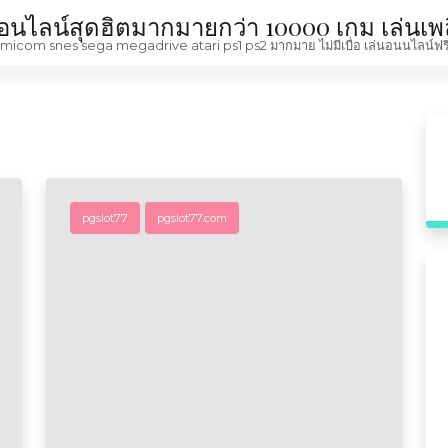
น์สุดฮิตมากมายกว่า 10000 เกม เล่นเพลิน เล่
om snes sega megadrive atari ps1 ps2 มากมาย ไม่มีเบื่อ เล่นอนนไลน์ฟรี รับเ
pgslot77
pgslot77.com