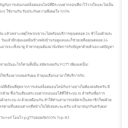
คัญกับการเล่นเกมสล็อตออนไลน์ที่มีระบบฝากถอนที่น่าไว้วางใจและไม่เป็น
slot ใช้งานกัน รับประกันความพึงพอใจ 100%
ัน แล้วเพราะเหตุไรพวกเขาจะไม่พร้อมบริการคุณตลอด 24 ชั่วโมงด้วยล่ะ
 วันแล้วมีกลุ่มแอดมินข้างหลังบ้านรอดูแลและก็ช่วยเหลือคุณตลอด 24
มันอาจจะเซ็งน่าดู ถ้าหากคุณต้องมานั่งจัดการกับปัญหาด้วยตัวเอง แต่ปัญหา
่ายเงินอะไรก็ตามทั้งนั้น สมัครเลยกับ PG77 เพียงแค่นั้น!
ใช่เรื่องยากเลยครับผม ถ้าคุณเลือกเอามาใช้บริการกับ
ี่เยี่ยมที่สุดจากการเล่นสล็อตออนไลน์กับเราอย่างไม่ต้องสงสัยครับ มี
ด้วย ซึ่งเว้นเสียแต่ระบบฝากถอนออโต้ที่ใช้ระบบ AI สำหรับเพื่อการ
นด้วยระบบ AI ด้วยเหมือนกัน ทำให้ท่านสามารถสมัครเป็นสมาชิกใหม่ด้วย
สมัครตามขั้นตอนต่างๆที่หน้าเว็บได้เลยค่ะนะครับ แล้วมาสนุกกันครับผม!
Terrell โอนไว pg77ปลอดภัย100% Top 83