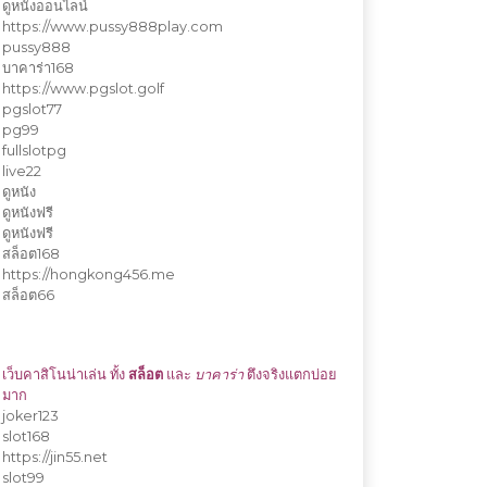
ดูหนังออนไลน์
https://www.pussy888play.com
pussy888
บาคาร่า168
https://www.pgslot.golf
pgslot77
pg99
fullslotpg
live22
ดูหนัง
ดูหนังฟรี
ดูหนังฟรี
สล็อต168
https://hongkong456.me
สล็อต66
เว็บคาสิโนน่าเล่น ทั้ง
สล็อต
และ
บาคาร่า
ตึงจริงแตกบ่อย
มาก
joker123
slot168
https://jin55.net
slot99