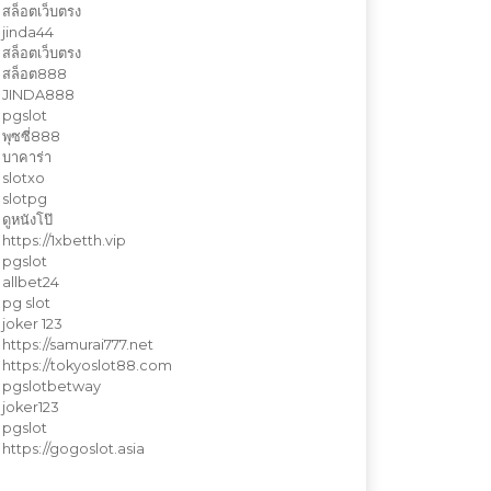
สล็อตเว็บตรง
jinda44
สล็อตเว็บตรง
สล็อต888
JINDA888
pgslot
พุซซี่888
บาคาร่า
slotxo
slotpg
ดูหนังโป๊
https://1xbetth.vip
pgslot
allbet24
pg slot
joker 123
https://samurai777.net
https://tokyoslot88.com
pgslotbetway
joker123
pgslot
https://gogoslot.asia