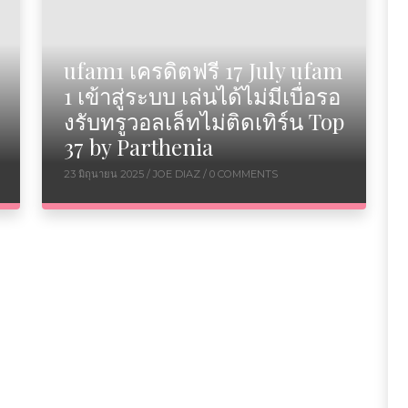
ufam1 เครดิตฟรี 17 July ufam
1 เข้าสู่ระบบ เล่นได้ไม่มีเบื่อรอ
งรับทรูวอลเล็ทไม่ติดเทิร์น Top
37 by Parthenia
23 มิถุนายน 2025 /
JOE DIAZ
/ 0 COMMENTS