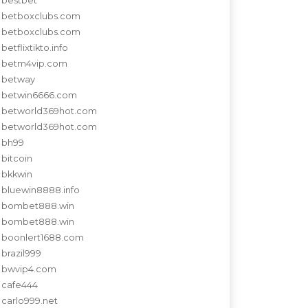
bestbet
betboxclubs.com
betboxclubs.com
betflixtikto.info
betm4vip.com
betway
betwin6666.com
betworld369hot.com
betworld369hot.com
bh99
bitcoin
bkkwin
bluewin8888.info
bombet888.win
bombet888.win
boonlert1688.com
brazil999
bwvip4.com
cafe444
carlo999.net