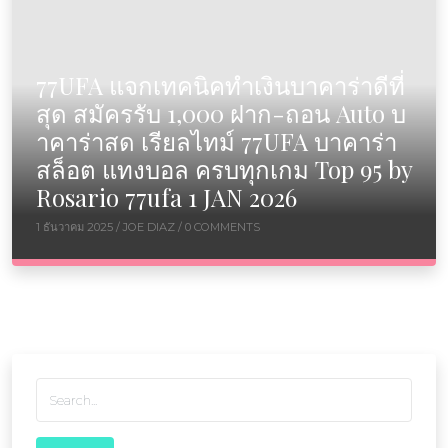
77UFA แจกเทคนิคทำเงินบาคาร่าดีที่
สุด สมัครรับ 1,000 ฝาก-ถอน Auto บ
าคาร่าสด เรียลไทม์ 77UFA บาคาร่า
สล็อต แทงบอล ครบทุกเกม Top 95 by
Rosario 77ufa 1 JAN 2026
1 ธันวาคม 2025 /
JOE DIAZ
/ 0 COMMENTS