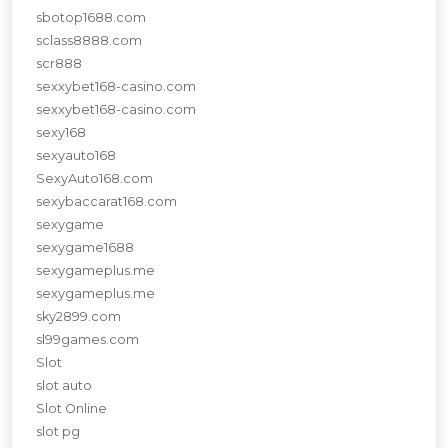
sbotop1688.com
sclass8888.com
scr888
sexxybet168-casino.com
sexxybet168-casino.com
sexy168
sexyauto168
SexyAuto168.com
sexybaccarat168.com
sexygame
sexygame1688
sexygameplus.me
sexygameplus.me
sky2899.com
sl99games.com
Slot
slot auto
Slot Online
slot pg