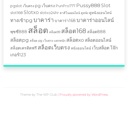
Pussy888
Slot
pg เว็บตรง
pgslot เว็บตรง
PunPro777
Slotxo
slot168
slotxo24hr
ดูหนังออนไลน์
คาสิโนออนไลน์
ดูหนัง
บาคาร่า
บาคาร่าออนไลน์
ทางเข้าpg
บาคาร่า168
สล็อต
สล็อต168
พุซซี่888
สล็อต888
สล็อต99
สล็อตxo
สล็อตpg
สล็อตออนไลน์
สล็อต pg เว็บตรง แตกหนัก
สล็อตเว็บตรง
เว็บสล็อต
โจ๊ก
สล็อตเครดิตฟรี
หนังออนไลน์
เกอร์123
Theme by The WP Club
|
Proudly powered by WordPress