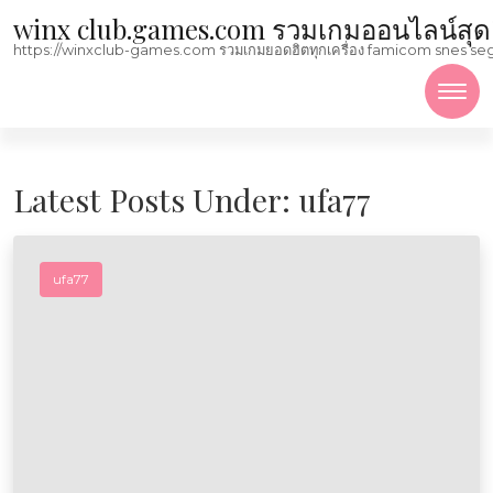
Skip to content
winx club.games.com รวมเกมออนไลน์สุดฮิตม
https://winxclub-games.com รวมเกมยอดฮิตทุกเครื่อง famicom snes sega mega
Latest Posts Under: ufa77
ufa77