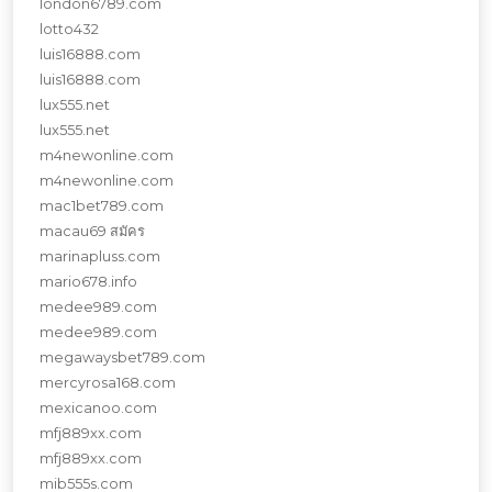
london6789.com
lotto432
luis16888.com
luis16888.com
lux555.net
lux555.net
m4newonline.com
m4newonline.com
mac1bet789.com
macau69 สมัคร
marinapluss.com
mario678.info
medee989.com
medee989.com
megawaysbet789.com
mercyrosa168.com
mexicanoo.com
mfj889xx.com
mfj889xx.com
mib555s.com