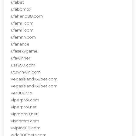
ufabet
ufabombx
ufaheno88.com
ufam11.com
ufam11.com
ufamnn.com
ufanance
ufasexygame
ufawinner
usa899.com
ut9winwin.com
vegasisland168bet.com
vegasisland168bet.com
ver888.vip
viperpro1.com
viperpro1.net
vipmgm8.net
visdomm.com
vvip16688.com
wdc888bets.com