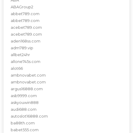
ABA
ABAGroup2
abbet789.com
abbet789.com
acebet789.com
acebet789.com
aden168ss.com
adm789.vip
allbet24hr
allone745s.com
alot66
ambnovabet.com
ambnovabet.com
argus16888.com
asb9999.com
askyouwin888
audi688.com
autoslot16888.com
ba88th.com
babet555.com