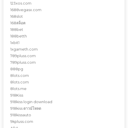
123xos.com
1688vegasx.com
168slot
168สล็อต
188bet
188betth
1xbit1
1xgameth.com
789pluss.com
789pluss.com
888pg
8lots.com
8lots.com
8lots.me
918Kiss
918kiss login download
918kiss ดาวน์โหลด
918kissauto
9kpluss.com