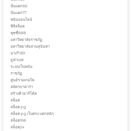
ปั่นแตก66
ปั่นแตก77
พนันออนไลน์
พีจีสล็อต
พุซซี่888
มหาวิทยาลัยราชภัฏ
มหาวิทยาลัยสวนสุนันทา
มาเก๊า69
ยูฟ่าเบท
ระบบเว็บพนัน
ราชภัฏ
ศูนย์รวมเกมไพ่
สมัครบาคาร่า
สร้างคิวอาร์โค้ด
สล็อต
สล็อต pg
สล็อต pg เว็บตรง แตกหนัก
สล็อต168
สล็อต24