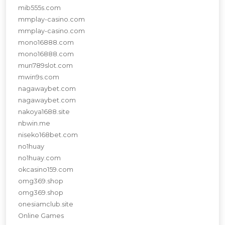
mib555s.com
mmplay-casino.com
mmplay-casino.com
mono16888.com
mono16888.com
mun789slot.com
mwin9s.com
nagawaybet.com
nagawaybet.com
nakoya1688.site
nbwin.me
niseko168bet.com
no1huay
no1huay.com
okcasino159.com
omg369.shop
omg369.shop
onesiamclub.site
Online Games