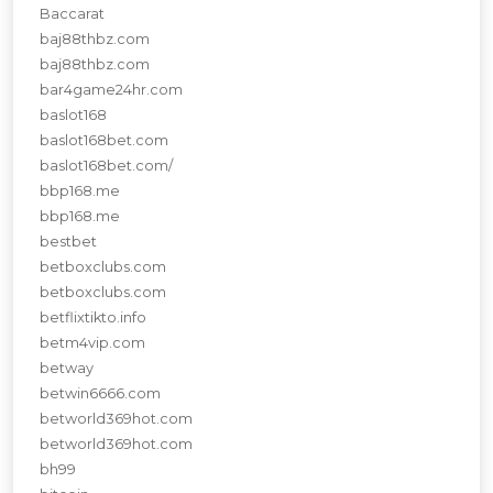
Baccarat
baj88thbz.com
baj88thbz.com
bar4game24hr.com
baslot168
baslot168bet.com
baslot168bet.com/
bbp168.me
bbp168.me
bestbet
betboxclubs.com
betboxclubs.com
betflixtikto.info
betm4vip.com
betway
betwin6666.com
betworld369hot.com
betworld369hot.com
bh99