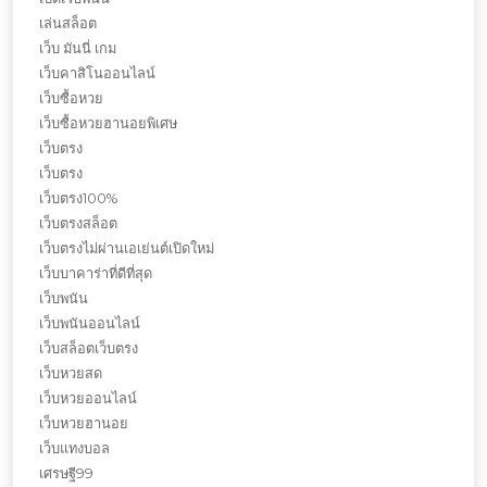
เล่นสล็อต
เว็บ มันนี่ เกม
เว็บคาสิโนออนไลน์
เว็บซื้อหวย
เว็บซื้อหวยฮานอยพิเศษ
เว็บตรง
เว็บตรง
เว็บตรง100%
เว็บตรงสล็อต
เว็บตรงไม่ผ่านเอเย่นต์เปิดใหม่
เว็บบาคาร่าที่ดีที่สุด
เว็บพนัน
เว็บพนันออนไลน์
เว็บสล็อตเว็บตรง
เว็บหวยสด
เว็บหวยออนไลน์
เว็บหวยฮานอย
เว็บแทงบอล
เศรษฐี99