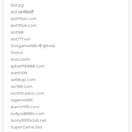
slot pg
slot เครดิตฟรี
slot1111ok.com
slot1111ok.com
slot168
slot777.win
Slotgame666 เข้าสู่ระบบ
Slotxo
slotxo24hr
spbetflik888.com
sretthi99
ss168vip.com
ssc168.com
ssc915casino.com
ssgame666
starrich99.com
sudyod888s.com
sunny9999club.net
SuperGame Slot