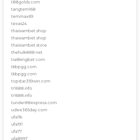
t88golds.com
tangtem168
temmax69
texas24
thaisiambet.shop
thaisiambet.shop
thaisiambet.store
thehulk888.net
tia8kingbet.com
tkbpgg.com
tkbpgg.com
topstar359win.com
tr1688.info
tr1688.info
tunder88express.com
udee365day.com
ufa11k
ufa191
ufa77
ufa8997