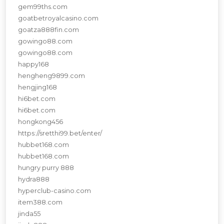
gem99ths.com
goatbetroyalcasino.com
goatza888fin.com
gowingo88.com
gowingo88.com
happy168
hengheng9899.com
hengjing168
hi6bet.com
hi6bet.com
hongkong456
https://sretthi99.bet/enter/
hubbet168.com
hubbet168.com
hungry purry 888
hydra888
hyperclub-casino.com
item388.com
jinda55