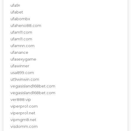
ufa9r
ufabet
ufabombx
ufaheno88.com
ufam11.com
ufam11.com
ufamnn.com
ufanance
ufasexygame
ufawinner
usa899.com
ut9winwin.com
vegasisland168bet.com
vegasisland168bet.com
ver888.vip
viperpro1.com
viperpro1.net
vipmgm8.net
visdomm.com