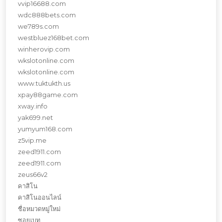
vvip16688.com
wdc888bets.com
we789s.com
westbluez168bet.com
winherovip.com
wkslotonline.com
wkslotonline.com
www.tuktukth.us
xpay88game.com
xway.info
yak699.net
yumyum168.com
z5vip.me
zeed1911.com
zeed1911.com
zeus66v2
คาสิโน
คาสิโนออนไลน์
ชื่อหมวดหมู่ใหม่
ซอยเบท