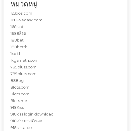
หมวดหมู่
123xos.com
1688vegasx.com
168slot
168สล็อต
188bet
188betth
1xbit1
1xgameth.com
789pluss.com
789pluss.com
888pg
8lots.com
8lots.com
8lots.me
918Kiss
918kiss login download
918kiss ดาวน์โหลด
918kissauto