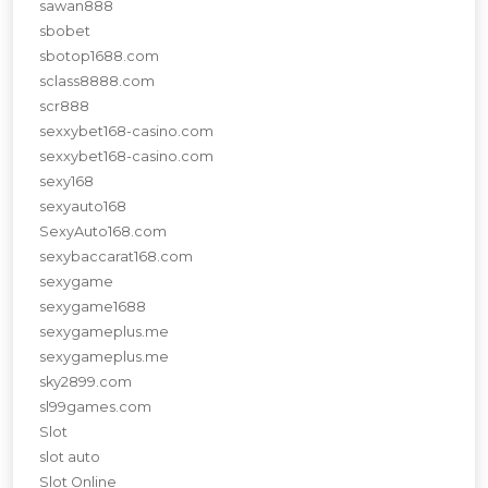
sawan888
sbobet
sbotop1688.com
sclass8888.com
scr888
sexxybet168-casino.com
sexxybet168-casino.com
sexy168
sexyauto168
SexyAuto168.com
sexybaccarat168.com
sexygame
sexygame1688
sexygameplus.me
sexygameplus.me
sky2899.com
sl99games.com
Slot
slot auto
Slot Online