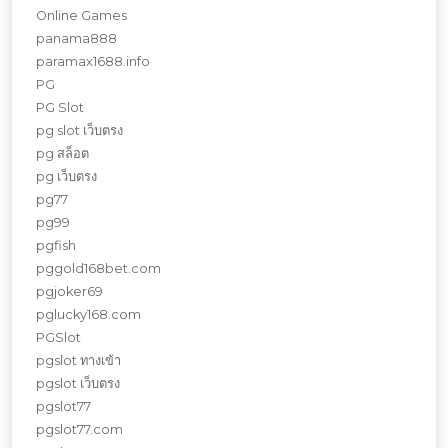
Online Games
panama888
paramax1688.info
PG
PG Slot
pg slot เว็บตรง
pg สล็อต
pg เว็บตรง
pg77
pg99
pgfish
pggold168bet.com
pgjoker69
pglucky168.com
PGSlot
pgslot ทางเข้า
pgslot เว็บตรง
pgslot77
pgslot77.com