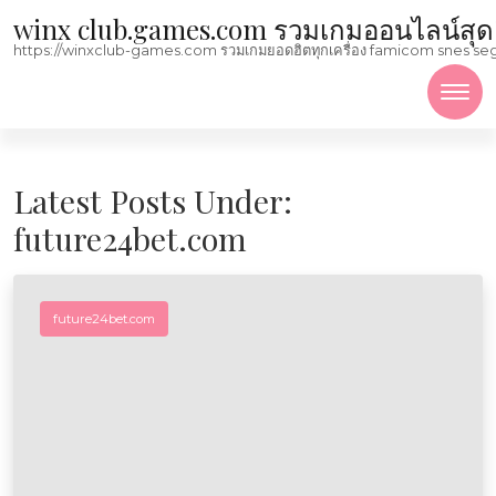
Skip to content
winx club.games.com รวมเกมออนไลน์สุดฮิตม
https://winxclub-games.com รวมเกมยอดฮิตทุกเครื่อง famicom snes sega mega
Latest Posts Under:
future24bet.com
future24bet.com