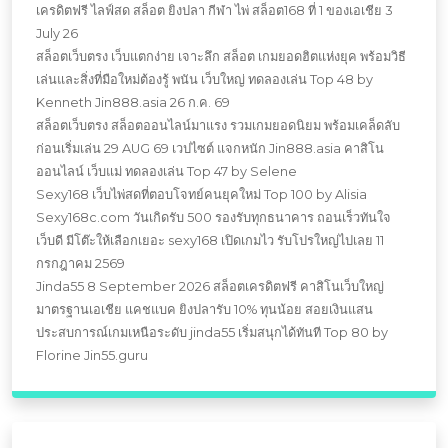
เครดิตฟรี ไลฟ์สด สล็อต ยิงปลา กีฬา ไพ่ สล็อต168 ที่ 1 ของเอเชีย 3
July 26
สล็อตเว็บตรง เว็บแตกง่าย เจาะลึก สล็อต เกมยอดฮิตแห่งยุค พร้อมวิธี
เล่นและสิ่งที่มือใหม่ต้องรู้ พนัน เว็บใหญ่ ทดลองเล่น Top 48 by
Kenneth Jin888.asia 26 ก.ค. 69
สล็อตเว็บตรง สล็อตออนไลน์มาแรง รวมเกมยอดนิยม พร้อมเคล็ดลับ
ก่อนเริ่มเล่น 29 AUG 69 เวปไซต์ แจกหนัก Jin888.asia คาสิโน
ออนไลน์ เว็บแม่ ทดลองเล่น Top 47 by Selene
Sexy168 เว็บไพ่สดที่ตอบโจทย์คนยุคใหม่ Top 100 by Alisia
Sexy168c.com วันเกิดรับ 500 รองรับทุกธนาคาร ถอนเร็วทันใจ
เว็บดี มีโต๊ะให้เลือกเยอะ sexy168 เปิดเกมไว รับโปรใหญ่ไปเลย 11
กรกฎาคม 2569
Jinda55 8 September 2026 สล็อตเครดิตฟรี คาสิโนเว็บใหญ่
มาตรฐานเอเชีย แคชแบค ยิงปลารับ 10% ทุนน้อย สอยเงินแสน
ประสบการณ์เกมเหนือระดับ jinda55 เริ่มสนุกได้ทันที Top 80 by
Florine Jin55.guru