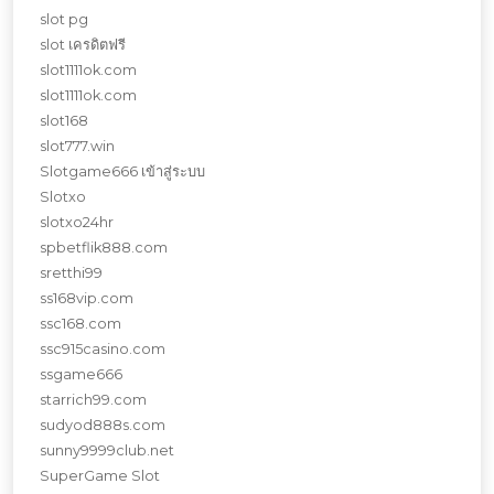
slot pg
slot เครดิตฟรี
slot1111ok.com
slot1111ok.com
slot168
slot777.win
Slotgame666 เข้าสู่ระบบ
Slotxo
slotxo24hr
spbetflik888.com
sretthi99
ss168vip.com
ssc168.com
ssc915casino.com
ssgame666
starrich99.com
sudyod888s.com
sunny9999club.net
SuperGame Slot