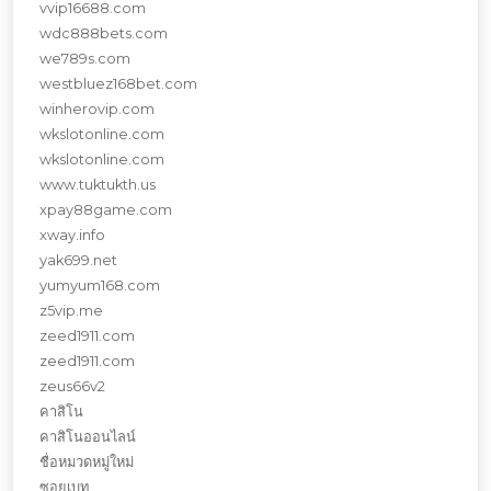
vvip16688.com
wdc888bets.com
we789s.com
westbluez168bet.com
winherovip.com
wkslotonline.com
wkslotonline.com
www.tuktukth.us
xpay88game.com
xway.info
yak699.net
yumyum168.com
z5vip.me
zeed1911.com
zeed1911.com
zeus66v2
คาสิโน
คาสิโนออนไลน์
ชื่อหมวดหมู่ใหม่
ซอยเบท