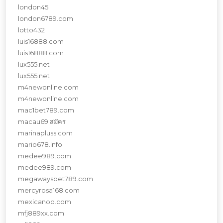
london45
london6789.com
lotto432
luis16888.com
luis16888.com
lux555.net
lux555.net
m4newonline.com
m4newonline.com
mac1bet789.com
macau69 สมัคร
marinapluss.com
mario678.info
medee989.com
medee989.com
megawaysbet789.com
mercyrosa168.com
mexicanoo.com
mfj889xx.com