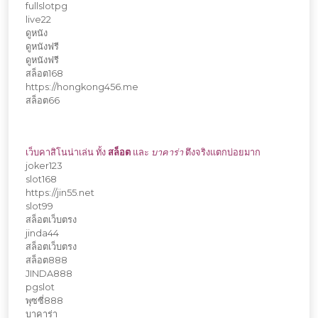
fullslotpg
live22
ดูหนัง
ดูหนังฟรี
ดูหนังฟรี
สล็อต168
https://hongkong456.me
สล็อต66
เว็บคาสิโนน่าเล่น ทั้ง
สล็อต
และ
บาคาร่า
ตึงจริงแตกบ่อยมาก
joker123
slot168
https://jin55.net
slot99
สล็อตเว็บตรง
jinda44
สล็อตเว็บตรง
สล็อต888
JINDA888
pgslot
พุซซี่888
บาคาร่า