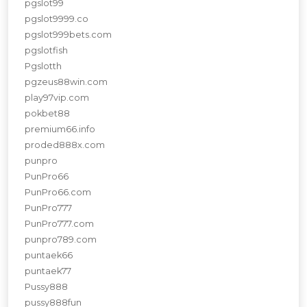
pgslot99
pgslot9999.co
pgslot999bets.com
pgslotfish
Pgslotth
pgzeus88win.com
play97vip.com
pokbet88
premium66.info
proded888x.com
punpro
PunPro66
PunPro66.com
PunPro777
PunPro777.com
punpro789.com
puntaek66
puntaek77
Pussy888
pussy888fun