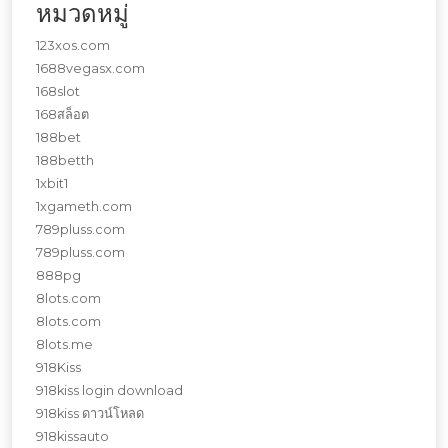
หมวดหมู่
123xos.com
1688vegasx.com
168slot
168สล็อต
188bet
188betth
1xbit1
1xgameth.com
789pluss.com
789pluss.com
888pg
8lots.com
8lots.com
8lots.me
918Kiss
918kiss login download
918kiss ดาวน์โหลด
918kissauto