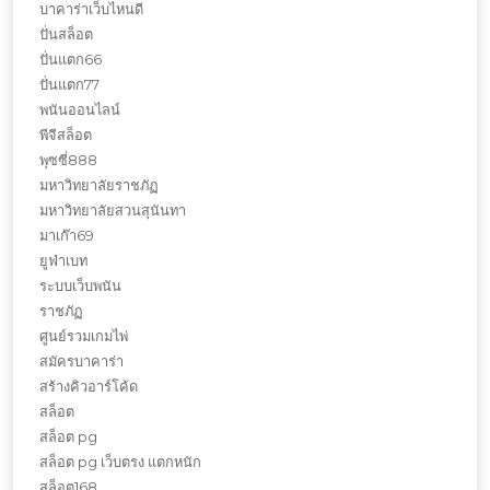
บาคาร่าเว็บไหนดี
ปั่นสล็อต
ปั่นแตก66
ปั่นแตก77
พนันออนไลน์
พีจีสล็อต
พุซซี่888
มหาวิทยาลัยราชภัฏ
มหาวิทยาลัยสวนสุนันทา
มาเก๊า69
ยูฟ่าเบท
ระบบเว็บพนัน
ราชภัฏ
ศูนย์รวมเกมไพ่
สมัครบาคาร่า
สร้างคิวอาร์โค้ด
สล็อต
สล็อต pg
สล็อต pg เว็บตรง แตกหนัก
สล็อต168