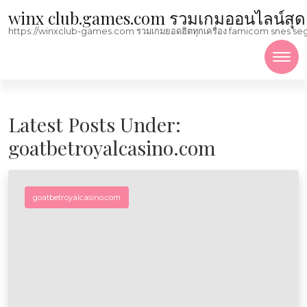
Skip to content
winx club.games.com รวมเกมออนไลน์สุดฮิตม
https://winxclub-games.com รวมเกมยอดฮิตทุกเครื่อง famicom snes sega mega
Latest Posts Under:
goatbetroyalcasino.com
goatbetroyalcasino.com