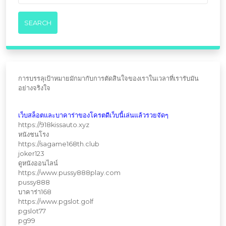
การบรรลุเป้าหมายมักมากับการตัดสินใจของเราในเวลาที่เรารับมัน
อย่างจริงใจ
เว็บสล็อตและบาคาร่าของโครตดีเว็บนี้เล่นแล้วรวยจัดๆ
https://918kissauto.xyz
หนังชนโรง
https://sagame168th.club
joker123
ดูหนังออนไลน์
https://www.pussy888play.com
pussy888
บาคาร่า168
https://www.pgslot.golf
pgslot77
pg99