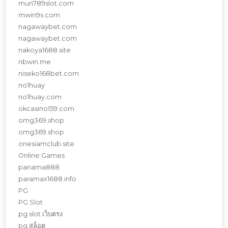
mun789slot.com
mwin9s.com
nagawaybet.com
nagawaybet.com
nakoya1688.site
nbwin.me
niseko168bet.com
no1huay
no1huay.com
okcasino159.com
omg369.shop
omg369.shop
onesiamclub.site
Online Games
panama888
paramax1688.info
PG
PG Slot
pg slot เว็บตรง
pg สล็อต