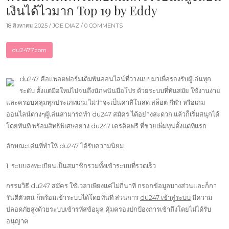
เงินได้ไวมาก Top 19 by Eddy
18 สิงหาคม 2025 /
JOE DIAZ
/ 0 COMMENTS
du2477.com
du247 คือแพลตฟอร์มเดิมพันออนไลน์ที่วางแบบมาเพื่อรองรับผู้เล่นทุก
ระดับ ตั้งแต่มือใหม่ไปจนถึงนักพนันมือโปร ด้วยระบบที่ทันสมัย ใช้งานง่าย
และครอบคลุมทุกประเภทเกม ไม่ว่าจะเป็นคาสิโนสด สล็อต กีฬา หรือเกม
ออนไลน์ต่างๆผู้เล่นสามารถทำ du247 สมัคร ได้อย่างสะดวก แล้วก็เริ่มสนุกได้
โดยทันที พร้อมสิทธิพิเศษอย่าง du247 เครดิตฟรี ที่ช่วยเพิ่มทุนตั้งแต่ทีแรก
ลักษณะเด่นที่ทำให้ du247 ได้รับความนิยม
1. ระบบลงทะเบียนเป็นสมาชิกรวมทั้งเข้าระบบที่รวดเร็ว
กรรมวิธี du247 สมัคร ใช้เวลาเพียงแค่ไม่กี่นาที กรอกข้อมูลบางส่วนและก็กา
รันตีตัวตน ก็พร้อมเข้าระบบได้โดยทันที ส่วนการ
du247 เข้าสู่ระบบ
มีความ
ปลอดภัยสูงด้วยระบบเข้ารหัสข้อมูล คุ้มครองปกป้องการเข้าถึงโดยไม่ได้รับ
อนุญาต