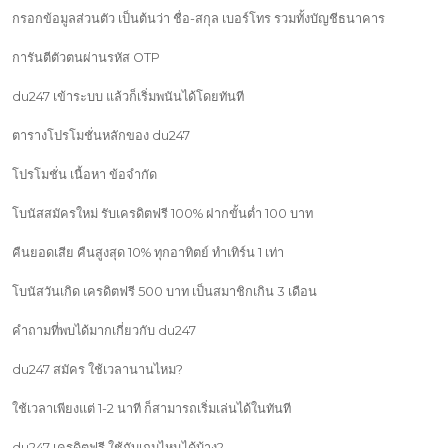
กรอกข้อมูลส่วนตัว เป็นต้นว่า ชื่อ-สกุล เบอร์โทร รวมทั้งบัญชีธนาคาร
การันตีตัวตนผ่านรหัส OTP
du247 เข้าระบบ แล้วก็เริ่มพนันได้โดยทันที
ตารางโปรโมชั่นหลักของ du247
โปรโมชั่น เนื้อหา ข้อจำกัด
โบนัสสมัครใหม่ รับเครดิตฟรี 100% ฝากขั้นต่ำ 100 บาท
คืนยอดเสีย คืนสูงสุด 10% ทุกอาทิตย์ ทำเทิร์น 1 เท่า
โบนัสวันเกิด เครดิตฟรี 500 บาท เป็นสมาชิกเกิน 3 เดือน
คำถามที่พบได้มากเกี่ยวกับ du247
du247 สมัคร ใช้เวลานานไหม?
ใช้เวลาเพียงแต่ 1-2 นาที ก็สามารถเริ่มเล่นได้ในทันที
du247 เครดิตฟรี ใช้กับเกมไหนได้บ้าง?