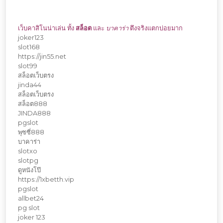
เว็บคาสิโนน่าเล่น ทั้ง
สล็อต
และ
บาคาร่า
ตึงจริงแตกบ่อยมาก
joker123
slot168
https://jin55.net
slot99
สล็อตเว็บตรง
jinda44
สล็อตเว็บตรง
สล็อต888
JINDA888
pgslot
พุซซี่888
บาคาร่า
slotxo
slotpg
ดูหนังโป๊
https://1xbetth.vip
pgslot
allbet24
pg slot
joker 123