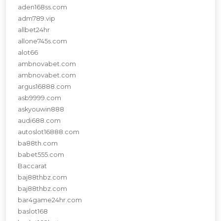
aden168ss.com
adm789.vip
allbet24hr
allone745s.com
alot66
ambnovabet.com
ambnovabet.com
argus16888.com
asb9999.com
askyouwin888
audi688.com
autoslot16888.com
ba88th.com
babet555.com
Baccarat
baj88thbz.com
baj88thbz.com
bar4game24hr.com
baslot168