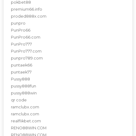
pokbet88
premium66.info
proded888x.com
punpro
PunPro66
PunPro66.com
PunPro777
PunPro777.com
punpro789.com
puntaek66
puntaek77
Pussy888
pussy888fun
pussy888win
qr code
ramclubx.com
ramclubx.com
realflikbet.com
RENO88WIN.COM
RENO88WIN.COM