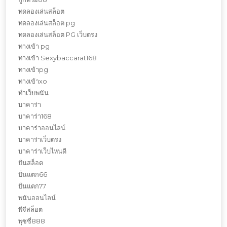
ทดลองเล่นสล็อต
ทดลองเล่นสล็อต pg
ทดลองเล่นสล็อต PG เว็บตรง
ทางเข้า pg
ทางเข้า Sexybaccarat168
ทางเข้าpg
ทางเข้าxo
ทำเว็บพนัน
บาคาร่า
บาคาร่า168
บาคาร่าออนไลน์
บาคาร่าเว็บตรง
บาคาร่าเว็บไหนดี
ปั่นสล็อต
ปั่นแตก66
ปั่นแตก77
พนันออนไลน์
พีจีสล็อต
พุซซี่888