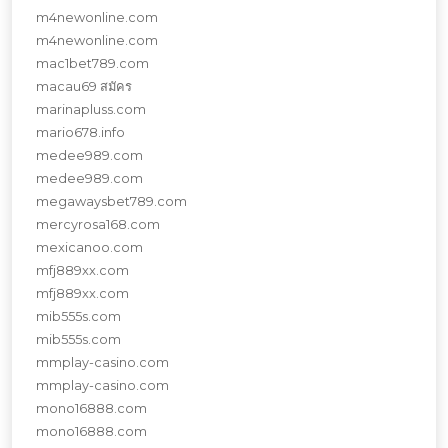
m4newonline.com
m4newonline.com
mac1bet789.com
macau69 สมัคร
marinapluss.com
mario678.info
medee989.com
medee989.com
megawaysbet789.com
mercyrosa168.com
mexicanoo.com
mfj889xx.com
mfj889xx.com
mib555s.com
mib555s.com
mmplay-casino.com
mmplay-casino.com
mono16888.com
mono16888.com