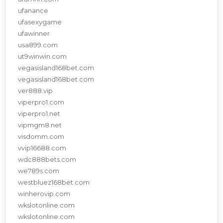
ufanance
ufasexygame
ufawinner
usa899.com
ut9winwin.com
vegasisland168bet.com
vegasisland168bet.com
ver888.vip
viperpro1.com
viperpro1.net
vipmgm8.net
visdomm.com
vvip16688.com
wdc888bets.com
we789s.com
westbluez168bet.com
winherovip.com
wkslotonline.com
wkslotonline.com