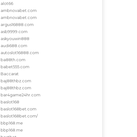
alot66
ambnovabet.com
ambnovabet.com
argus16888.com
asb9999.com
askyouwin888
audi688.com
autoslot16888.com
ba88th.com
babet555.com
Baccarat
baj88thbz.com
baj88thbz.com
bar4game24hr.com
baslot168
baslot168bet.com
baslot168bet.com/
bbp168.me
bbp168.me