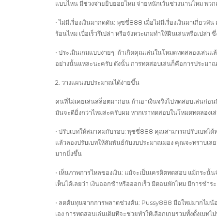
แบบไหน มีช่วงจ่ายยิบย่อยไหม จ่ายหนักเว้นช่วงนานไหม พวกเร
• ไม่มีเรื่องเงินมากดดัน: พุซซี่888 เมื่อไม่มีเรื่องเงินมาเกี่ย
ร้อนไหม เบื่อเร็วรึเปล่า หรือจังหวะเกมทำให้ฝืนเล่นหรือเปล่า 
• ประเมินเกมแบบง่ายๆ: ถ้าเกิดคุณเล่นในโหมดทดสลองเล่นแล้วรู้สึ
อย่างนั้นแหละนะครับ ดังนั้น การทดสอบเล่นก็คือการประมาณเก
2. วางแผนงบประมาณได้ง่ายขึ้น
คนที่ไม่เคยเล่นสล็อตมาก่อน ถ้าเอาเงินจริงไปทดสอบเล่นก่อนท
มันจะดียิ่งกว่าไหมล่ะครับผม หากเราทดสอบในโหมดทดลองเล่
• ปรับเบทให้สมาคมกับรอบ: พุซซี่888 คุณสามารถปรับเบทได้
แล้วลองปรับเบทให้สัมพันธ์กับงบประมาณมอง คุณจะทราบเลยว่าเล
มากยิ่งขึ้น
• เห็นภาพการไหลของเงิน: แม้จะเป็นเครดิตทดสอบ แม้กระนั้
เห็นได้เลยว่า เงินออกช้าหรือออกเร็ว มีตอนพักไหม มีการชำระเงิ
• ลดต้นทุนจากการพลาดช่วงต้น: Pussy888 มือใหม่มากไม่น้อยเล
เอง การทดสอบเล่นเดิมทีจะช่วยทำให้เลือกเกมรวมทั้งตั้งเบทไม่พล