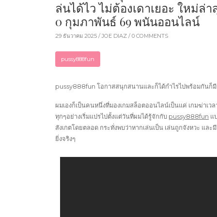
ล่นได้ไว ไม่ต้องเดาเยอะ ใหม่ล่า
0 กุมภาพันธ์ 69 พนันออนไลน์
29 ธันวาคม 2025 /
JOE DIAZ
/ 0 COMMENTS
pussy888fun
pussy888fun โอกาสสนุกสนานและก็ได้กำไรไปพร้อมกันก็มี
ผมเองก็เป็นคนหนึ่งที่มองเกมสล็อตออนไลน์เป็นแค่ เกมฆ่าเวลา
ทุกๆอย่างเริ่มแปรไปตั้งแต่วันที่ผมได้รู้จักกับ
pussy888fun
แบบ
สังเกตโดยตลอด กระทั่งพบว่าหากเล่นเป็น เล่นถูกจังหวะ และมีวิ
ยิ่งจริงๆ