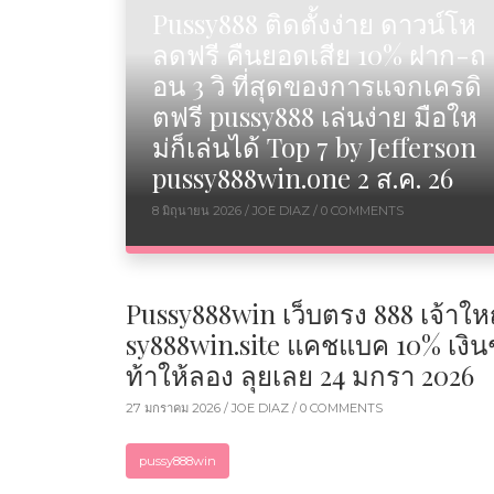
Pussy888 ติดตั้งง่าย ดาวน์โห
ลดฟรี คืนยอดเสีย 10% ฝาก-ถ
อน 3 วิ ที่สุดของการแจกเครดิ
ตฟรี pussy888 เล่นง่าย มือให
ม่ก็เล่นได้ Top 7 by Jefferson
pussy888win.one 2 ส.ค. 26
8 มิถุนายน 2026 /
JOE DIAZ
/ 0 COMMENTS
Pussy888win เว็บตรง 888 เจ้าใหญ
sy888win.site แคชแบค 10% เงินชั
ท้าให้ลอง ลุยเลย 24 มกรา 2026
27 มกราคม 2026 /
JOE DIAZ
/ 0 COMMENTS
pussy888win