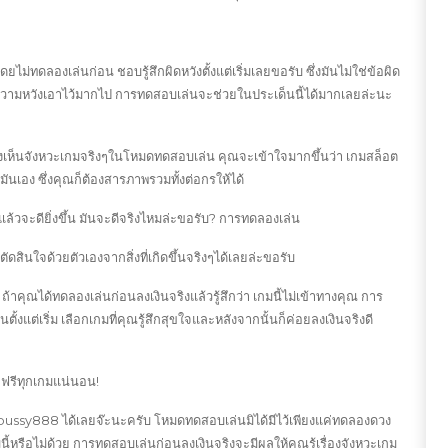
ดยไม่ทดลองเล่นก่อน ชอบรู้สึกผิดหวังตั้งแต่เริ่มเลยขอรับ ซึ่งมันไม่ใช่ข้อผิด
วามหวังเอาไว้มากไป การทดสอบเล่นจะช่วยในประเด็นนี้ได้มากเลยล่ะนะ
องเห็นจังหวะเกมจริงๆในโหมดทดสอบเล่น คุณจะเข้าใจมากขึ้นว่า เกมสล็อต
มันเอง ซึ่งคุณก็ต้องสารภาพรวมทั้งต่อกรให้ได้
งแล้วจะดียิ่งขึ้น มันจะดีจริงไหมล่ะขอรับ? การทดลองเล่น
ดสินใจด้วยตัวเองจากสิ่งที่เกิดขึ้นจริงๆได้เลยล่ะขอรับ
าคุณได้ทดลองเล่นก่อนลงเงินจริงแล้วรู้สึกว่า เกมนี้ไม่เข้าทางคุณ การ
ตั้งแต่เริ่ม เลือกเกมที่คุณรู้สึกสุขใจและหลังจากนั้นก็ค่อยลงเงินจริงดี
ฟรีทุกเกมแน่นอน!
ssy888 ได้เลยจ๊ะนะครับ โหมดทดสอบเล่นมิได้มีไว้เพียงแค่ทดลองดวง
นี้หรือไม่ด้วย การทดสอบเล่นก่อนลงเงินจริงจะมีผลให้คุณรู้เรื่องจังหวะเกม