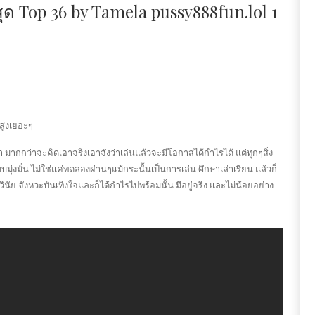
สุด Top 36 by Tamela pussy888fun.lol 1
สูงเยอะๆ
 มากกว่าจะคิดเอาจริงเอาจังว่าเล่นแล้วจะมีโอกาสได้กำไรได้ แต่ทุกๆสิ่ง
มุ่งมั่น ไม่ใช่แค่ทดลองผ่านๆแม้กระนั้นเป็นการเล่น ศึกษาเล่าเรียน แล้วก็
นัย จังหวะบันเทิงใจและก็ได้กำไรไปพร้อมนั้น มีอยู่จริง และไม่น้อยอย่าง