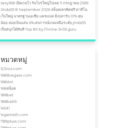
sexy168 เปิดเกมไว รับโปรใหญ่ไปเลย 11 กรกฎาคม 2569
Jinda55 8 September 2026 สล็อตเครดิตฟรี คาสิโน
เว็บใหญ่ มาตรฐานเอเชีย แคชแบค ยิงปลารับ 10% ทุน
น้อย สอยเงินแสน ประสบการณ์เกมเหนือระดับ jinda55
เริ่มสนุกได้ทันที Top 80 by Florine Jin55.guru
หมวดหมู่
123xos.com
1688vegasx.com
168slot
168สล็อต
188bet
188betth
1xbit1
1xgameth.com
789pluss.com
789pluss.com