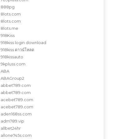
888pg
8lots.com
8lots.com
8lots.me
918Kiss
918kiss login download
918kiss ดาวน์โหลด
918kissauto
9kpluss.com
ABA
ABAGroup2
abbet789.com
abbet789.com
acebet789.com
acebet789.com
aden168ss.com
adm789.vip
allbet24hr
allone745s.com