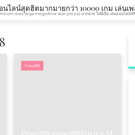
น์สุดฮิตมากมายกว่า 10000 เกม เล่นเพลิน เล่
om snes sega megadrive atari ps1 ps2 มากมาย ไม่มีเบื่อ เล่นอนนไลน์ฟรี รับเ
8
Pussy888
Pussy888 pussy888fun.tv 6 M