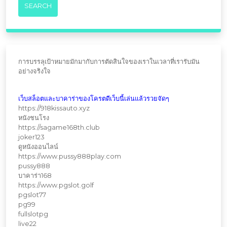
การบรรลุเป้าหมายมักมากับการตัดสินใจของเราในเวลาที่เรารับมัน
อย่างจริงใจ
เว็บสล็อตและบาคาร่าของโครตดีเว็บนี้เล่นแล้วรวยจัดๆ
https://918kissauto.xyz
หนังชนโรง
https://sagame168th.club
joker123
ดูหนังออนไลน์
https://www.pussy888play.com
pussy888
บาคาร่า168
https://www.pgslot.golf
pgslot77
pg99
fullslotpg
live22