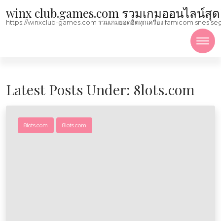
Skip to content
winx club.games.com รวมเกมออนไลน์สุดฮิตม
https://winxclub-games.com รวมเกมยอดฮิตทุกเครื่อง famicom snes sega mega
Latest Posts Under: 8lots.com
8lots.com
8lots.com