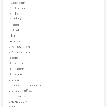
123xos.com
1688vegasx.com
168slot
168สล็อต
188bet
188betth
1xbit1
1xgameth.com
789pluss.com
789pluss.com
888pg
8lots.com
8lots.com
8lots.me
918Kiss
918kiss login download
918kiss ดาวน์โหลด
918kissauto
9kpluss.com