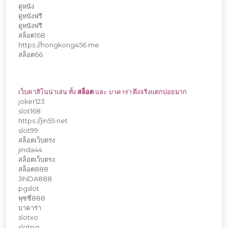
ดูหนัง
ดูหนังฟรี
ดูหนังฟรี
สล็อต168
https://hongkong456.me
สล็อต66
เว็บคาสิโนน่าเล่น ทั้ง
สล็อต
และ
บาคาร่า
ตึงจริงแตกบ่อยมาก
joker123
slot168
https://jin55.net
slot99
สล็อตเว็บตรง
jinda44
สล็อตเว็บตรง
สล็อต888
JINDA888
pgslot
พุซซี่888
บาคาร่า
slotxo
slotpg