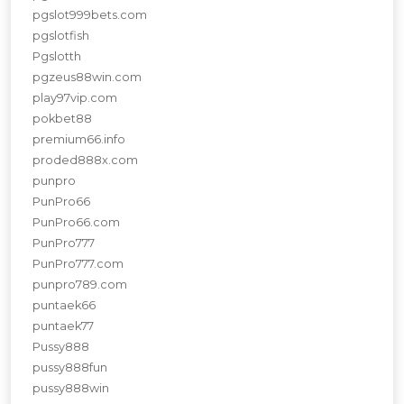
pgslot999bets.com
pgslotfish
Pgslotth
pgzeus88win.com
play97vip.com
pokbet88
premium66.info
proded888x.com
punpro
PunPro66
PunPro66.com
PunPro777
PunPro777.com
punpro789.com
puntaek66
puntaek77
Pussy888
pussy888fun
pussy888win