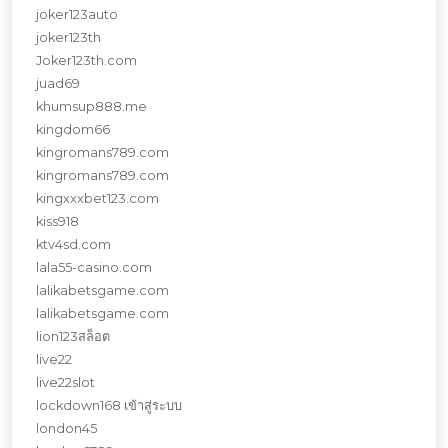
joker123auto
joker123th
Joker123th.com
juad69
khumsup888.me
kingdom66
kingromans789.com
kingromans789.com
kingxxxbet123.com
kiss918
ktv4sd.com
lala55-casino.com
lalikabetsgame.com
lalikabetsgame.com
lion123สล็อต
live22
live22slot
lockdown168 เข้าสู่ระบบ
london45