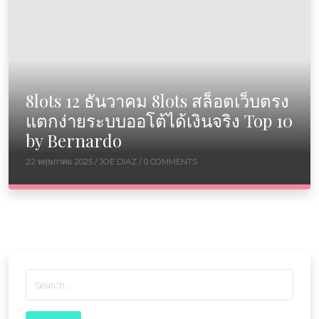
8lots 12 ธันวาคม 8lots สล็อตเว็บตรง
แตกง่ายระบบออโต้ได้เงินจริง Top 10
by Bernardo
22 พฤษภาคม 2025 /
JOE DIAZ
/ 0 COMMENTS