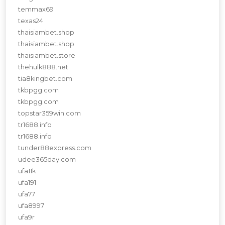
temmax69
texas24
thaisiambet.shop
thaisiambet.shop
thaisiambet.store
thehulk888.net
tia8kingbet.com
tkbpgg.com
tkbpgg.com
topstar359win.com
tr1688.info
tr1688.info
tunder88express.com
udee365day.com
ufa11k
ufa191
ufa77
ufa8997
ufa9r