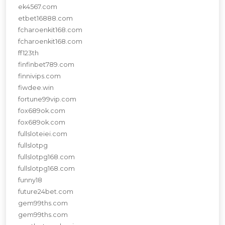
ek4567.com
etbet16888.com
fcharoenkit168.com
fcharoenkit168.com
ff123th
finfinbet789.com
finnivips.com
fiwdee.win
fortune99vip.com
fox689ok.com
fox689ok.com
fullsloteiei.com
fullslotpg
fullslotpg168.com
fullslotpg168.com
funny18
future24bet.com
gem99ths.com
gem99ths.com