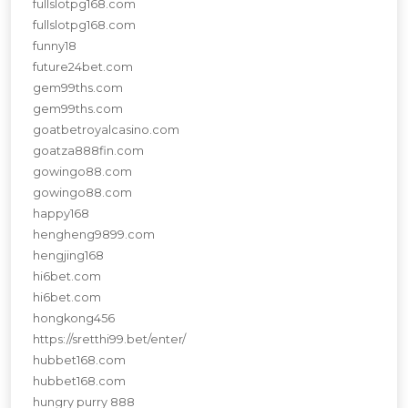
fullslotpg168.com
fullslotpg168.com
funny18
future24bet.com
gem99ths.com
gem99ths.com
goatbetroyalcasino.com
goatza888fin.com
gowingo88.com
gowingo88.com
happy168
hengheng9899.com
hengjing168
hi6bet.com
hi6bet.com
hongkong456
https://sretthi99.bet/enter/
hubbet168.com
hubbet168.com
hungry purry 888