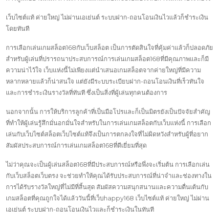
เว็บไซต์แท้ ค่ายใหญ่ ไม่ผ่านเอเย่นต์ ระบบฝาก-ถอนโอนเงินไวแล้วก็ชำระเงิน
โดยทันที
การเลือกเล่นเกมสล็อต168กับเว็บสล็อต เป็นการตัดสินใจที่คุ้มค่าแล้วก็ปลอดภัย
สำหรับผู้เล่นที่ปรารถนาประสบการณ์การเล่นเกมสล็อต168ที่มีคุณภาพและก็มี
ความน่าไว้ใจ เว็บแห่งนี้ไม่เพียงแต่นำเสนอเกมสล็อตจากค่ายใหญ่ที่มีความ
หลากหลายแล้วก็น่าสนใจ แต่ยังมีระบบระเบียบฝาก-ถอนโอนเงินที่เร็วทันใจ
และการชำระเงินรางวัลที่ทันที ซึ่งเป็นสิ่งที่ผู้เล่นทุกคนต้องการ
นอกจากนั้น การให้บริการลูกค้าที่เป็นมือโปรและก็เป็นมิตรยังเป็นปัจจัยสำคัญ
ที่ทำให้ผู้เล่นรู้สึกมั่นอกมั่นใจสำหรับในการเล่นเกมสล็อตกับเว็บแห่งนี้ การเลือก
เล่นกับเว็บไซต์สล็อตเว็บไซต์แท้จึงเป็นการตกลงใจที่ไม่ผิดหวังสำหรับผู้ที่อยาก
สัมผัสประสบการณ์การเล่นเกมสล็อต168ที่ดีเยี่ยมที่สุด
ไม่ว่าคุณจะเป็นผู้เล่นสล็อต168ที่มีประสบการณ์หรือพึ่งจะเริ่มต้น การเลือกเล่น
กับเว็บสล็อตเว็บตรง จะช่วยทำให้คุณได้รับประสบการณ์ที่น่าจำและช่องทางใน
การได้รับรางวัลใหญ่ที่ไม่มีที่สิ้นสุด สัมผัสความสนุกสนานและความตื่นเต้นกับ
เกมสล็อตที่คุณถูกใจได้แล้ววันนี้ที่เว็บhappy168 เว็บไซต์แท้ ค่ายใหญ่ ไม่ผ่าน
เอเย่นต์ ระบบฝาก-ถอนโอนเงินไวและก็ชำระเงินในทันที