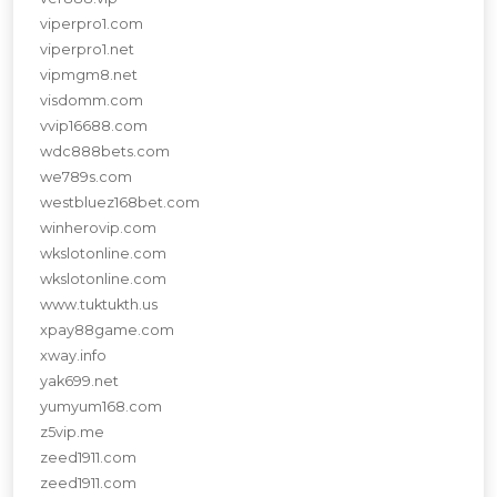
viperpro1.com
viperpro1.net
vipmgm8.net
visdomm.com
vvip16688.com
wdc888bets.com
we789s.com
westbluez168bet.com
winherovip.com
wkslotonline.com
wkslotonline.com
www.tuktukth.us
xpay88game.com
xway.info
yak699.net
yumyum168.com
z5vip.me
zeed1911.com
zeed1911.com