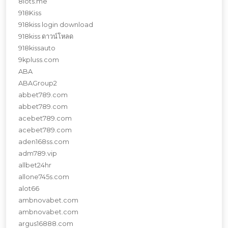
8lots.me
918Kiss
918kiss login download
918kiss ดาวน์โหลด
918kissauto
9kpluss.com
ABA
ABAGroup2
abbet789.com
abbet789.com
acebet789.com
acebet789.com
aden168ss.com
adm789.vip
allbet24hr
allone745s.com
alot66
ambnovabet.com
ambnovabet.com
argus16888.com