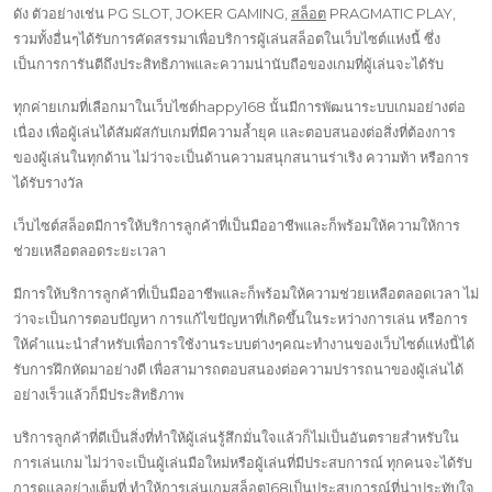
ดัง ตัวอย่างเช่น PG SLOT, JOKER GAMING,
สล็อต
PRAGMATIC PLAY,
รวมทั้งอื่นๆได้รับการคัดสรรมาเพื่อบริการผู้เล่นสล็อตในเว็บไซต์แห่งนี้ ซึ่ง
เป็นการการันตีถึงประสิทธิภาพและความน่านับถือของเกมที่ผู้เล่นจะได้รับ
ทุกค่ายเกมที่เลือกมาในเว็บไซต์happy168 นั้นมีการพัฒนาระบบเกมอย่างต่อ
เนื่อง เพื่อผู้เล่นได้สัมผัสกับเกมที่มีความล้ำยุค และตอบสนองต่อสิ่งที่ต้องการ
ของผู้เล่นในทุกด้าน ไม่ว่าจะเป็นด้านความสนุกสนานร่าเริง ความท้า หรือการ
ได้รับรางวัล
เว็บไซต์สล็อตมีการให้บริการลูกค้าที่เป็นมืออาชีพและก็พร้อมให้ความให้การ
ช่วยเหลือตลอดระยะเวลา
มีการให้บริการลูกค้าที่เป็นมืออาชีพและก็พร้อมให้ความช่วยเหลือตลอดเวลา ไม่
ว่าจะเป็นการตอบปัญหา การแก้ไขปัญหาที่เกิดขึ้นในระหว่างการเล่น หรือการ
ให้คำแนะนำสำหรับเพื่อการใช้งานระบบต่างๆคณะทำงานของเว็บไซต์แห่งนี้ได้
รับการฝึกหัดมาอย่างดี เพื่อสามารถตอบสนองต่อความปรารถนาของผู้เล่นได้
อย่างเร็วแล้วก็มีประสิทธิภาพ
บริการลูกค้าที่ดีเป็นสิ่งที่ทำให้ผู้เล่นรู้สึกมั่นใจแล้วก็ไม่เป็นอันตรายสำหรับใน
การเล่นเกม ไม่ว่าจะเป็นผู้เล่นมือใหม่หรือผู้เล่นที่มีประสบการณ์ ทุกคนจะได้รับ
การดูแลอย่างเต็มที่ ทำให้การเล่นเกมสล็อต168เป็นประสบการณ์ที่น่าประทับใจ