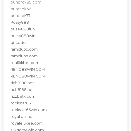
punpro789.com
puntaek66
puntaek77
Pussy888
pussy888fun
pussy888win
qr code
ramclubx.com
ramclubx.com
realflikbet.com
RENO88WIN.COM
RENO88WIN.COM
rich8188.net
rich8188.net
rizzbetx.com
rockstar66
rockstar66win.com
royal online
royaleluxee.com
s2kgamewin.com