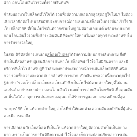
ฝาก-ถอนโอนเงินไวรวมทั้งจ่ายเงินทันที
กำลังมองหาเว็บสล็อตที่ไว้ใจได้ รวมทั้งมีความปลอดภัยสูงสุดอยู่ใช่ไหม? ไม่ต้อง
เสียเวลาอีกต่อไป! มาสัมผัสประสบการณ์การเล่นเกมสล็อตเว็บตรงที่น่าเร้าใจกับ
เว็บ สล็อต168 ที่เป็นเว็บไซต์แท้จากค่ายใหญ่ ไม่มีผ่านเอเย่นต์ พร้อมระบบฝาก-
ถอนโอนเงินไวรวมทั้งชำระเงินทันที ที่จะทำให้ท่านไม่พลาดทุกจังหวะสำหรับใน
การรับรางวัลใหญ่
ในสมัยดิจิทัลที่การเล่นเกม
สล็อตเว็บตรง
ได้รับความนิยมอย่างล้นหลาม สิ่งที่
จำเป็นที่สุดสำหรับผู้เล่นคือการค้นหาเว็บสล็อตที่น่าไว้ใจ ไม่มีอันตราย และมี
บริการที่เร็วไว สำหรับผู้ที่กำลังมองหาประสบการณ์การเล่นสล็อต168ที่เหนือ
กว่า รวมทั้งความสะดวกสบายสำหรับการฝาก-เบิกเงิน บทความนี้จะพาคุณไป
รู้จักกับ “รวมเว็บ สล็อตเว็บตรง เว็บแท้” ซึ่งเป็นเว็บไซต์จากค่ายใหญ่ที่ไม่ผ่าน
เอเย่นต์ มากับระบบฝาก-ถอนโอนเงินไว และก็การจ่ายเงินโดยทันที เพื่อคุณมั่น
อกมั่นใจได้ว่า ทุกการเล่นเกมของคุณจะได้รับการดูแลอย่างยอดเยี่ยมที่สุด
happy168 เว็บแท้จากค่ายใหญ่ อะไรที่ทำให้แตกต่าง ความมั่นคงยั่งยืนที่ผู้เล่น
ควรพิจารณาถึง
การเลือกเล่นกับเว็บสล็อต ที่เป็นเว็บแท้จากค่ายใหญ่มีความจำเป็นเป็นอย่าง
มาก เพราะเป็นการการันตีถึงความน่าไว้ใจและก็ความปลอดภัยของการเล่น