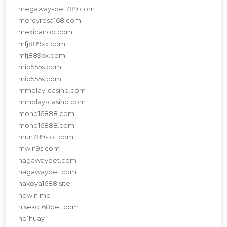
megawaysbet789.com
mercyrosa168.com
mexicanoo.com
mfj889xx.com
mfj889xx.com
mib555s.com
mib555s.com
mmplay-casino.com
mmplay-casino.com
mono16888.com
mono16888.com
mun789slot.com
mwin9s.com
nagawaybet.com
nagawaybet.com
nakoya1688.site
nbwin.me
niseko168bet.com
no1huay