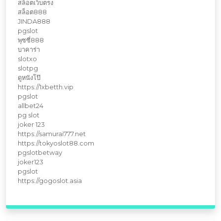
สล็อตเว็บตรง
สล็อต888
JINDA888
pgslot
พุซซี่888
บาคาร่า
slotxo
slotpg
ดูหนังโป๊
https://1xbetth.vip
pgslot
allbet24
pg slot
joker 123
https://samurai777.net
https://tokyoslot88.com
pgslotbetway
joker123
pgslot
https://gogoslot.asia