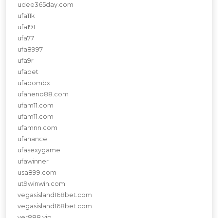
udee365day.com
ufa11k
ufa191
ufa77
ufa8997
ufa9r
ufabet
ufabombx
ufaheno88.com
ufam11.com
ufam11.com
ufamnn.com
ufanance
ufasexygame
ufawinner
usa899.com
ut9winwin.com
vegasisland168bet.com
vegasisland168bet.com
ver888.vip