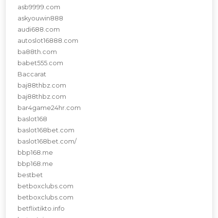
asb9999.com
askyouwin888
audi688.com
autoslot16888.com
ba88th.com
babet555.com
Baccarat
baj88thbz.com
baj88thbz.com
bar4game24hr.com
baslot168
baslot168bet.com
baslot168bet.com/
bbp168.me
bbp168.me
bestbet
betboxclubs.com
betboxclubs.com
betflixtikto.info