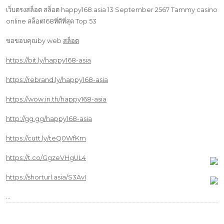
เว็บตรงสล็อต สล็อต happy168.asia 13 September 2567 Tammy casino
online สล็อต168ที่ดีที่สุด Top 53
ขอขอบคุณby web
สล็อต
https://bit.ly/happy168-asia
https://rebrand.ly/happy168-asia
https://wow.in.th/happy168-asia
http://gg.gg/happy168-asia
https://cutt.ly/teQ0WfKm
https://t.co/GgzeVHgUL4
https://shorturl.asia/S3AvI
…