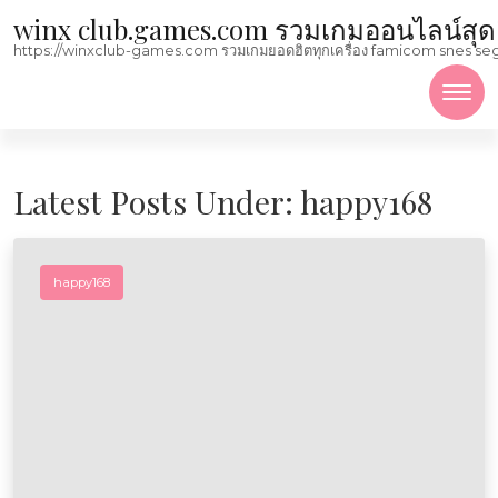
Skip to content
winx club.games.com รวมเกมออนไลน์สุดฮิตม
https://winxclub-games.com รวมเกมยอดฮิตทุกเครื่อง famicom snes sega mega
Latest Posts Under: happy168
happy168