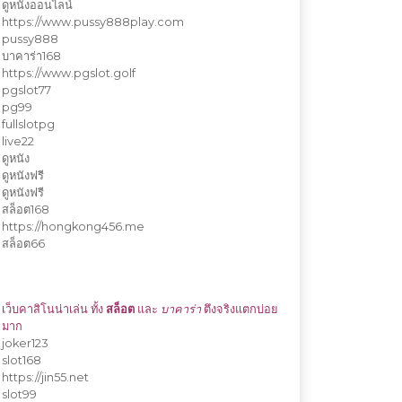
ดูหนังออนไลน์
https://www.pussy888play.com
pussy888
บาคาร่า168
https://www.pgslot.golf
pgslot77
pg99
fullslotpg
live22
ดูหนัง
ดูหนังฟรี
ดูหนังฟรี
สล็อต168
https://hongkong456.me
สล็อต66
เว็บคาสิโนน่าเล่น ทั้ง
สล็อต
และ
บาคาร่า
ตึงจริงแตกบ่อย
มาก
joker123
slot168
https://jin55.net
slot99