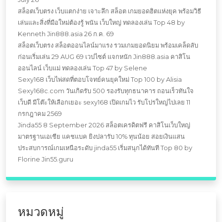
สล็อตเว็บตรง เว็บแตกง่าย เจาะลึก สล็อต เกมยอดฮิตแห่งยุค พร้อมวิธี
เล่นและสิ่งที่มือใหม่ต้องรู้ พนัน เว็บใหญ่ ทดลองเล่น Top 48 by
Kenneth Jin888.asia 26 ก.ค. 69
สล็อตเว็บตรง สล็อตออนไลน์มาแรง รวมเกมยอดนิยม พร้อมเคล็ดลับ
ก่อนเริ่มเล่น 29 AUG 69 เวปไซต์ แจกหนัก Jin888.asia คาสิโน
ออนไลน์ เว็บแม่ ทดลองเล่น Top 47 by Selene
Sexy168 เว็บไพ่สดที่ตอบโจทย์คนยุคใหม่ Top 100 by Alisia
Sexy168c.com วันเกิดรับ 500 รองรับทุกธนาคาร ถอนเร็วทันใจ
เว็บดี มีโต๊ะให้เลือกเยอะ sexy168 เปิดเกมไว รับโปรใหญ่ไปเลย 11
กรกฎาคม 2569
Jinda55 8 September 2026 สล็อตเครดิตฟรี คาสิโนเว็บใหญ่
มาตรฐานเอเชีย แคชแบค ยิงปลารับ 10% ทุนน้อย สอยเงินแสน
ประสบการณ์เกมเหนือระดับ jinda55 เริ่มสนุกได้ทันที Top 80 by
Florine Jin55.guru
หมวดหมู่