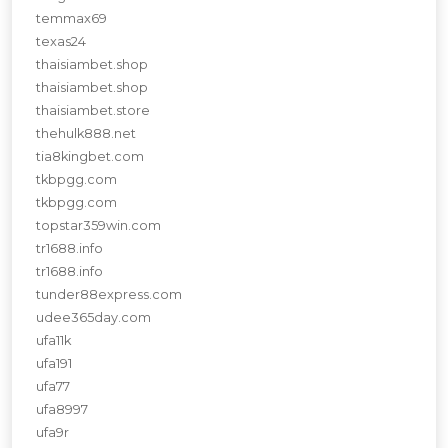
temmax69
texas24
thaisiambet.shop
thaisiambet.shop
thaisiambet.store
thehulk888.net
tia8kingbet.com
tkbpgg.com
tkbpgg.com
topstar359win.com
tr1688.info
tr1688.info
tunder88express.com
udee365day.com
ufa11k
ufa191
ufa77
ufa8997
ufa9r