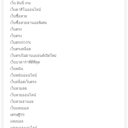
เว็บ มันนี่ เกม
เว็บคาสิโนออนไลน์
เว็บซื้อหวย
เว็บซื้อหวยฮานอยพิเศษ
เว็บตรง
เว็บตรง
เว็บตรง100%
เว็บตรงสล็อต
เว็บตรงไม่ผ่านเอเย่นต์เปิดใหม่
เว็บบาคาร่าที่ดีที่สุด
เว็บพนัน
เว็บพนันออนไลน์
เว็บสล็อตเว็บตรง
เว็บหวยสด
เว็บหวยออนไลน์
เว็บหวยฮานอย
เว็บแทงบอล
เศรษฐี99
แทงบอล
แทงบอลออนไลน์