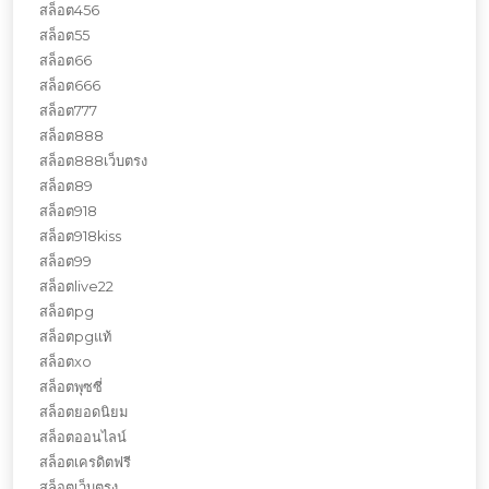
สล็อต456
สล็อต55
สล็อต66
สล็อต666
สล็อต777
สล็อต888
สล็อต888เว็บตรง
สล็อต89
สล็อต918
สล็อต918kiss
สล็อต99
สล็อตlive22
สล็อตpg
สล็อตpgแท้
สล็อตxo
สล็อตพุซซี่
สล็อตยอดนิยม
สล็อตออนไลน์
สล็อตเครดิตฟรี
สล็อตเว็บตรง