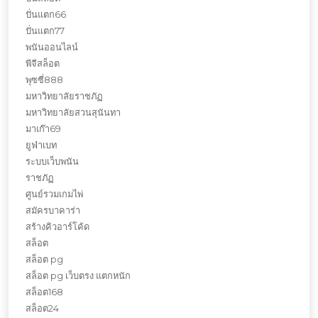
ปั่นแตก66
ปั่นแตก77
พนันออนไลน์
พีจีสล็อต
พุซซี่888
มหาวิทยาลัยราชภัฏ
มหาวิทยาลัยสวนสุนันทา
มาเก๊า69
ยูฟ่าเบท
ระบบเว็บพนัน
ราชภัฏ
ศูนย์รวมเกมไพ่
สมัครบาคาร่า
สร้างคิวอาร์โค้ด
สล็อต
สล็อต pg
สล็อต pg เว็บตรง แตกหนัก
สล็อต168
สล็อต24