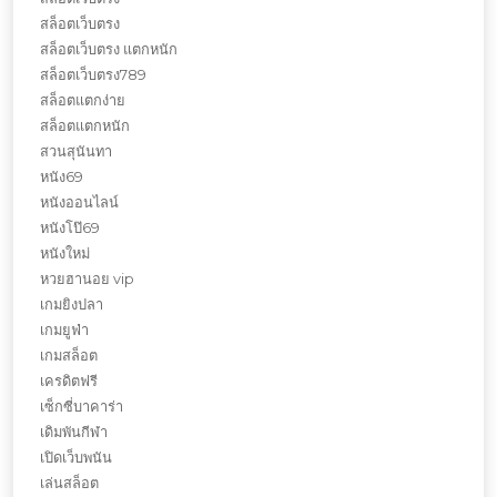
สล็อตเว็บตรง
สล็อตเว็บตรง แตกหนัก
สล็อตเว็บตรง789
สล็อตแตกง่าย
สล็อตแตกหนัก
สวนสุนันทา
หนัง69
หนังออนไลน์
หนังโป๊69
หนังใหม่
หวยฮานอย vip
เกมยิงปลา
เกมยูฟ่า
เกมสล็อต
เครดิตฟรี
เซ็กซี่บาคาร่า
เดิมพันกีฬา
เปิดเว็บพนัน
เล่นสล็อต