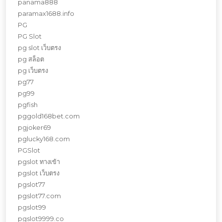
panama888
paramax1688.info
PG
PG Slot
pg slot เว็บตรง
pg สล็อต
pg เว็บตรง
pg77
pg99
pgfish
pggold168bet.com
pgjoker69
pglucky168.com
PGSlot
pgslot ทางเข้า
pgslot เว็บตรง
pgslot77
pgslot77.com
pgslot99
pgslot9999.co