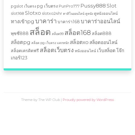
Pussy888
Slot
pg เว็บตรง
pgslot เว็บตรง
PunPro777
Slotxo
slot168
slotxo24hr
ดูหนังออนไลน์
คาสิโนออนไลน์
ดูหนัง
บาคาร่า
บาคาร่าออนไลน์
ทางเข้าpg
บาคาร่า168
สล็อต
สล็อต168
พุซซี่888
สล็อต888
สล็อต99
สล็อตxo
สล็อตpg
สล็อตออนไลน์
สล็อต pg เว็บตรง แตกหนัก
สล็อตเว็บตรง
เว็บสล็อต
โจ๊ก
สล็อตเครดิตฟรี
หนังออนไลน์
เกอร์123
Theme by The WP Club
|
Proudly powered by WordPress