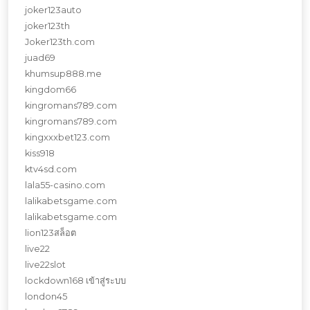
joker123auto
joker123th
Joker123th.com
juad69
khumsup888.me
kingdom66
kingromans789.com
kingromans789.com
kingxxxbet123.com
kiss918
ktv4sd.com
lala55-casino.com
lalikabetsgame.com
lalikabetsgame.com
lion123สล็อต
live22
live22slot
lockdown168 เข้าสู่ระบบ
london45