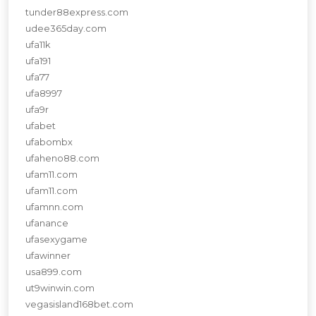
tunder88express.com
udee365day.com
ufa11k
ufa191
ufa77
ufa8997
ufa9r
ufabet
ufabombx
ufaheno88.com
ufam11.com
ufam11.com
ufamnn.com
ufanance
ufasexygame
ufawinner
usa899.com
ut9winwin.com
vegasisland168bet.com