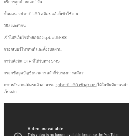
บริการลูกค้าตลอด 1 วัน
ขั้นตอน spbetflik88 สมัคร แล้วก็เข้าใช้งาน
วิธีลงทะเบียน
เข้าไปที่เว็บไซต์หลักของ spbetflik88
กรอกเบอร์โทรศัพท์ และตั้งรหัสผ่าน
การันตีรหัส OTP ที่ได้รับทาง SMS
กรอกข้อมูลบัญชีธนาคาร แล้วก็รับรองการสมัคร
ภายหลังจากสมัครแล้วสามารถ
spbetflik88 เข้าสู่ระบบ
ได้ในทันทีผ่านหน้า
เว็บหลัก