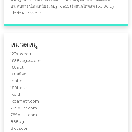
ประสบการณ์เกมเหนือระดับ jinda55 เริ่มสนุกได้ทันที Top 80 by
Florine Jin55.guru
หมวดหมู่
123xos.com
1688vegasx.com
168slot
168สล็อต
188bet
188betth
1xbit1
1xgameth.com
789pluss.com
789pluss.com
888pg
8lots.com