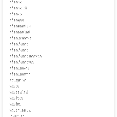
สล็อตpg
สล็อตpgแท้
สล็อตxo
สล็อตพุซซี่
สล็อตยอดนิยม
สล็อตออนไลน์
สล็อตเครดิตฟรี
สล็อตเว็บตรง
สล็อตเว็บตรง
สล็อตเว็บตรง แตกหนัก
สล็อตเว็บตรง789
สล็อตแตกง่าย
สล็อตแตกหนัก
สวนสุนันทา
หนัง69
หนังออนไลน์
หนังโป๊69
หนังใหม่
หวยฮานอย vip
เกมยิงปลา