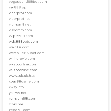
vegasisland168bet.com
ver888.vip
viperpro1.com
viperpro1.net
vipmgm8.net
visdomm.com
vvip16688.com
wdc888bets.com
we789s.com
westbluez168bet.com
winherovip.com
wkslotonline.com
wkslotonline.com
www.tuktukth.us
xpay88game.com
xway.info
yak699.net
yumyum168.com
z5vip.me
zeed1911.com