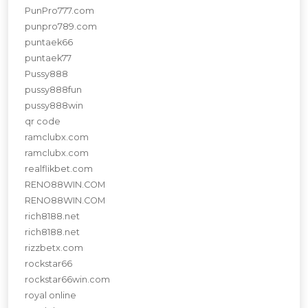
PunPro777.com
punpro789.com
puntaek66
puntaek77
Pussy888
pussy888fun
pussy888win
qr code
ramclubx.com
ramclubx.com
realflikbet.com
RENO88WIN.COM
RENO88WIN.COM
rich8188.net
rich8188.net
rizzbetx.com
rockstar66
rockstar66win.com
royal online