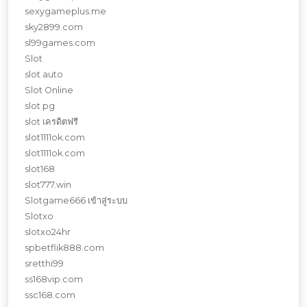
sexygameplus.me
sky2899.com
sl99games.com
Slot
slot auto
Slot Online
slot pg
slot เครดิตฟรี
slot1111ok.com
slot1111ok.com
slot168
slot777.win
Slotgame666 เข้าสู่ระบบ
Slotxo
slotxo24hr
spbetflik888.com
sretthi99
ss168vip.com
ssc168.com