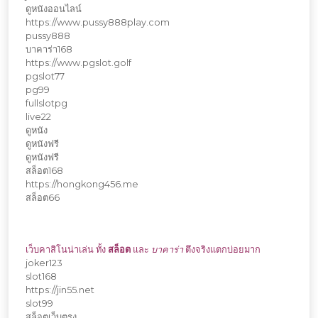
ดูหนังออนไลน์
https://www.pussy888play.com
pussy888
บาคาร่า168
https://www.pgslot.golf
pgslot77
pg99
fullslotpg
live22
ดูหนัง
ดูหนังฟรี
ดูหนังฟรี
สล็อต168
https://hongkong456.me
สล็อต66
เว็บคาสิโนน่าเล่น ทั้ง
สล็อต
และ
บาคาร่า
ตึงจริงแตกบ่อยมาก
joker123
slot168
https://jin55.net
slot99
สล็อตเว็บตรง