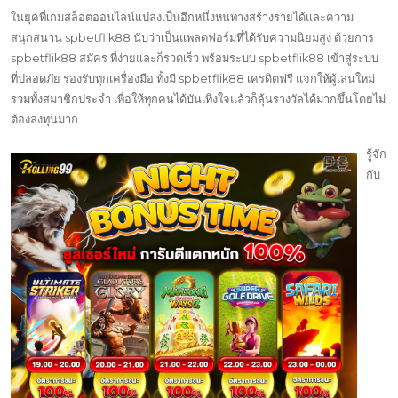
ในยุคที่เกมสล็อตออนไลน์แปลงเป็นอีกหนึ่งหนทางสร้างรายได้และความ
สนุกสนาน spbetflik88 นับว่าเป็นแพลตฟอร์มที่ได้รับความนิยมสูง ด้วยการ
spbetflik88 สมัคร ที่ง่ายและก็รวดเร็ว พร้อมระบบ spbetflik88 เข้าสู่ระบบ
ที่ปลอดภัย รองรับทุกเครื่องมือ ทั้งมี spbetflik88 เครดิตฟรี แจกให้ผู้เล่นใหม่
รวมทั้งสมาชิกประจำ เพื่อให้ทุกคนได้บันเทิงใจแล้วก็ลุ้นรางวัลได้มากขึ้นโดยไม่
ต้องลงทุนมาก
รู้จัก
กับ