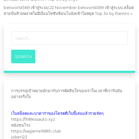
betworld369 เข้าสู่ระบบ 22 November betworld369 เข้าสู่ระบบ สล็อต
สายปั่นห้ามพลาดไม่มีเงื่อนไขซับซ้อนโบนัสเข้าไม่หยุด Top 34 by Ramiro
»
การบรรลุเป้าหมายมักมากับการตัดสินใจของเราในเวลาที่เรารับมัน
อย่างจริงใจ
เว็บสล็อตและบาคาร่าของโครตดีเว็บนี้เล่นแล้วรวยจัดๆ
https://918kissauto.xyz
หนังชนโรง
https://sagame168th.club
joker123