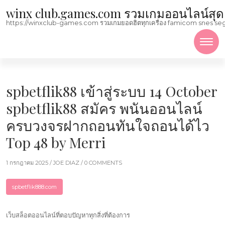
Skip to content
winx club.games.com รวมเกมออนไลน์สุดฮิตม
https://winxclub-games.com รวมเกมยอดฮิตทุกเครื่อง famicom snes sega mega
spbetflik88 เข้าสู่ระบบ 14 October
spbetflik88 สมัคร พนันออนไลน์
ครบวงจรฝากถอนทันใจถอนได้ไว
Top 48 by Merri
1 กรกฎาคม 2025 /
JOE DIAZ
/ 0 COMMENTS
spbetflik888.com
เว็บสล็อตออนไลน์ที่ตอบปัญหาทุกสิ่งที่ต้องการ