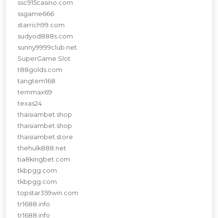
ssc915casino.com
ssgame666
starrich99.com
sudyod888s.com
sunny9999club.net
SuperGame Slot
t88golds.com
tangtem168
temmax69
texas24
thaisiambet.shop
thaisiambet.shop
thaisiambet.store
thehulk888.net
tia8kingbet.com
tkbpgg.com
tkbpgg.com
topstar359win.com
tr1688.info
tr1688.info