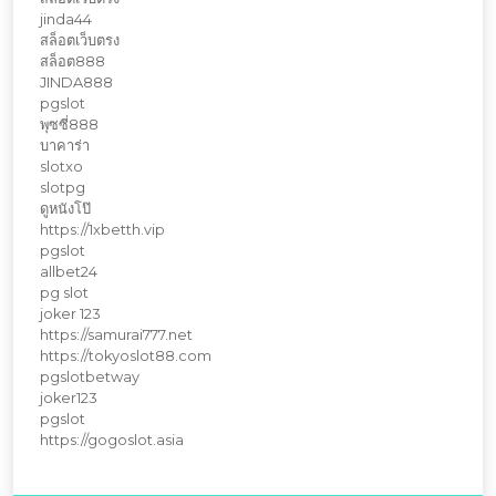
jinda44
สล็อตเว็บตรง
สล็อต888
JINDA888
pgslot
พุซซี่888
บาคาร่า
slotxo
slotpg
ดูหนังโป๊
https://1xbetth.vip
pgslot
allbet24
pg slot
joker 123
https://samurai777.net
https://tokyoslot88.com
pgslotbetway
joker123
pgslot
https://gogoslot.asia