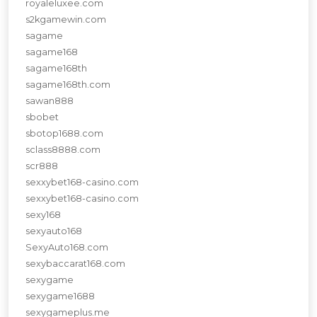
royaleluxee.com
s2kgamewin.com
sagame
sagame168
sagame168th
sagame168th.com
sawan888
sbobet
sbotop1688.com
sclass8888.com
scr888
sexxybet168-casino.com
sexxybet168-casino.com
sexy168
sexyauto168
SexyAuto168.com
sexybaccarat168.com
sexygame
sexygame1688
sexygameplus.me