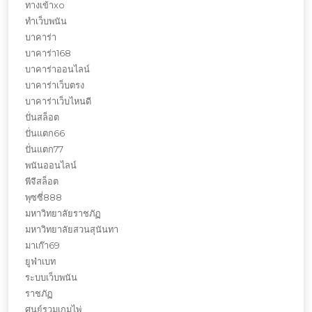
ทางเข้าxo
ทำเว็บพนัน
บาคาร่า
บาคาร่า168
บาคาร่าออนไลน์
บาคาร่าเว็บตรง
บาคาร่าเว็บไหนดี
ปั่นสล็อต
ปั่นแตก66
ปั่นแตก77
พนันออนไลน์
พีจีสล็อต
พุซซี่888
มหาวิทยาลัยราชภัฏ
มหาวิทยาลัยสวนสุนันทา
มาเก๊า69
ยูฟ่าเบท
ระบบเว็บพนัน
ราชภัฏ
ศูนย์รวมเกมไพ่