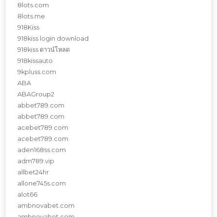
8lots.com
8lots.me
918Kiss
918kiss login download
918kiss ดาวน์โหลด
918kissauto
9kpluss.com
ABA
ABAGroup2
abbet789.com
abbet789.com
acebet789.com
acebet789.com
aden168ss.com
adm789.vip
allbet24hr
allone745s.com
alot66
ambnovabet.com
ambnovabet.com