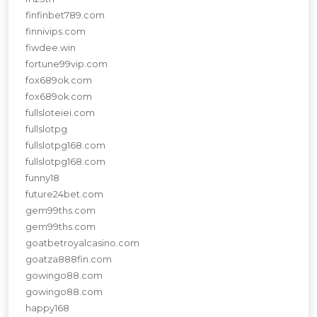
finfinbet789.com
finnivips.com
fiwdee.win
fortune99vip.com
fox689ok.com
fox689ok.com
fullsloteiei.com
fullslotpg
fullslotpg168.com
fullslotpg168.com
funny18
future24bet.com
gem99ths.com
gem99ths.com
goatbetroyalcasino.com
goatza888fin.com
gowingo88.com
gowingo88.com
happy168