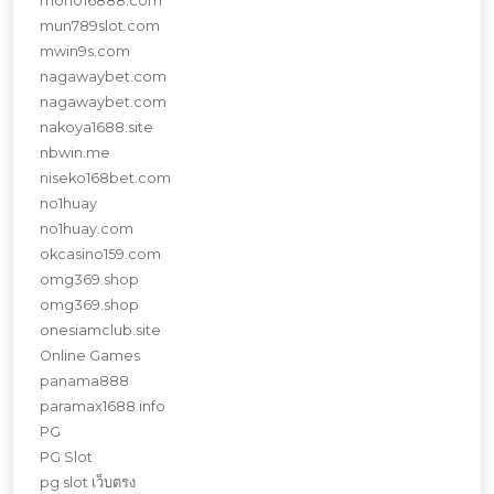
mono16888.com
mun789slot.com
mwin9s.com
nagawaybet.com
nagawaybet.com
nakoya1688.site
nbwin.me
niseko168bet.com
no1huay
no1huay.com
okcasino159.com
omg369.shop
omg369.shop
onesiamclub.site
Online Games
panama888
paramax1688.info
PG
PG Slot
pg slot เว็บตรง