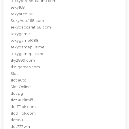
sexxybet168-casino.com
sexy168
sexyauto168
SexyAuto168.com
sexybaccarat168.com
sexygame
sexygame1688
sexygameplus.me
sexygameplus.me
sky2899.com
sl99games.com
Slot
slot auto
Slot Online
slot pg
slot เครดิตฟรี
slot1111ok.com
slot1111ok.com
slot168
slot777.win