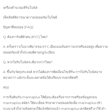
เครื่องคำนวณเทิร์นโบนัส
เช็คลิสต์พิจารณาความปลอดภัยเว็บไซต์
ปัญหาที่พบบ่อย (FAQ)
Q: ต้องการันตีตัวตน (KYC) ไหม?
A: ครั้งคราวเว็บบางทีอาจขอ KYC เมื่อถอนเงินคราวแรกหรือยอดสูง เพื่อความ
ปลอดภัยแล้วก็ประพฤติตามกฎระเบียบ
Q: หากไม่รับโบนัสจะดีมากกว่าไหม?
A: ขึ้นกับวัตถุประสงค์ หากไม่ต้องการติดเงื่อนไขเทิร์น การไม่รับโบนัสอาจ
สบายกว่า แม้กระนั้นจะพลาดข้อได้เปรียบจากเครดิตฟรี
สรุป
การเริ่มต้นกับ marinaplus ให้คุ้มจะต้องเริ่มจากการเตรียมข้อมูลก่อน
marinaplus สมัคร ให้ละเอียด รักษาความปลอดภัยเมื่อ marinaplus เข้า
ระบบ แล้วก็อ่านข้อตกลงให้แจ้งชัดก่อนนำ marinaplus เครดิตฟรี มาใช้ คำ