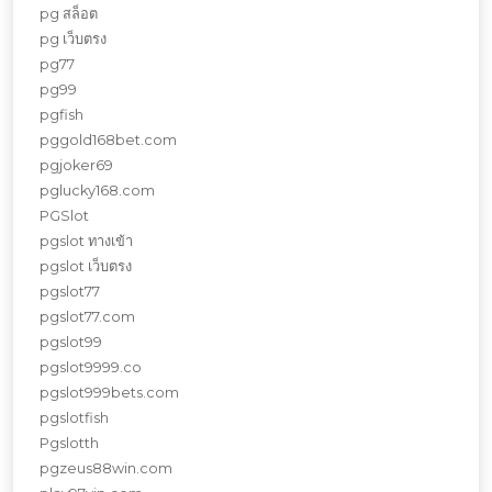
pg สล็อต
pg เว็บตรง
pg77
pg99
pgfish
pggold168bet.com
pgjoker69
pglucky168.com
PGSlot
pgslot ทางเข้า
pgslot เว็บตรง
pgslot77
pgslot77.com
pgslot99
pgslot9999.co
pgslot999bets.com
pgslotfish
Pgslotth
pgzeus88win.com