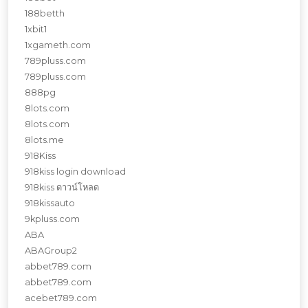
188betth
1xbit1
1xgameth.com
789pluss.com
789pluss.com
888pg
8lots.com
8lots.com
8lots.me
918Kiss
918kiss login download
918kiss ดาวน์โหลด
918kissauto
9kpluss.com
ABA
ABAGroup2
abbet789.com
abbet789.com
acebet789.com