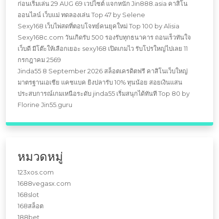
ก่อนเริ่มเล่น 29 AUG 69 เวปไซต์ แจกหนัก Jin888.asia คาสิโน
ออนไลน์ เว็บแม่ ทดลองเล่น Top 47 by Selene
Sexy168 เว็บไพ่สดที่ตอบโจทย์คนยุคใหม่ Top 100 by Alisia
Sexy168c.com วันเกิดรับ 500 รองรับทุกธนาคาร ถอนเร็วทันใจ
เว็บดี มีโต๊ะให้เลือกเยอะ sexy168 เปิดเกมไว รับโปรใหญ่ไปเลย 11
กรกฎาคม 2569
Jinda55 8 September 2026 สล็อตเครดิตฟรี คาสิโนเว็บใหญ่
มาตรฐานเอเชีย แคชแบค ยิงปลารับ 10% ทุนน้อย สอยเงินแสน
ประสบการณ์เกมเหนือระดับ jinda55 เริ่มสนุกได้ทันที Top 80 by
Florine Jin55.guru
หมวดหมู่
123xos.com
1688vegasx.com
168slot
168สล็อต
188bet