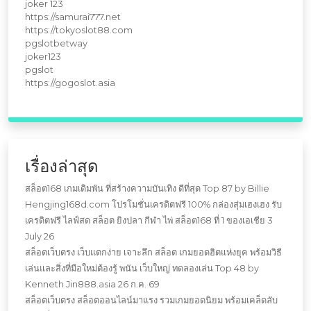
joker 123
https://samurai777.net
https://tokyoslot88.com
pgslotbetway
joker123
pgslot
https://gogoslot.asia
เรื่องล่าสุด
สล็อต168 เกมเดิมพัน ที่สร้างความบันเทิง ดีที่สุด Top 87 by Billie
Hengjing168d.com โปรโมชั่นเครดิตฟรี 100% กล่องสุ่มเฮงเฮง รับ
เครดิตฟรี ไลฟ์สด สล็อต ยิงปลา กีฬา ไพ่ สล็อต168 ที่ 1 ของเอเชีย 3
July 26
สล็อตเว็บตรง เว็บแตกง่าย เจาะลึก สล็อต เกมยอดฮิตแห่งยุค พร้อมวิธี
เล่นและสิ่งที่มือใหม่ต้องรู้ พนัน เว็บใหญ่ ทดลองเล่น Top 48 by
Kenneth Jin888.asia 26 ก.ค. 69
สล็อตเว็บตรง สล็อตออนไลน์มาแรง รวมเกมยอดนิยม พร้อมเคล็ดลับ