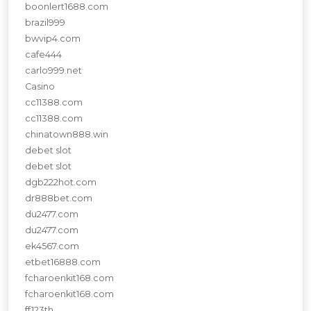
boonlert1688.com
brazil999
bwvip4.com
cafe444
carlo999.net
Casino
cc11388.com
cc11388.com
chinatown888.win
debet slot
debet slot
dgb222hot.com
dr888bet.com
du2477.com
du2477.com
ek4567.com
etbet16888.com
fcharoenkit168.com
fcharoenkit168.com
ff123th