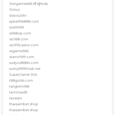
Slotgame666 เข้าสู่ระบบ
Slotxo
slotxo24hr
spbetflik888.com
sretthi99
ss168vip.com
ssc168.com
ssc915casino.com
ssgame666
starrich99.com
sudyod888s.com
sunny9999club.net
SuperGame Slot
t88golds.com
tangtem168
temmax69
texas24
thaisiambet.shop
thaisiambet.shop