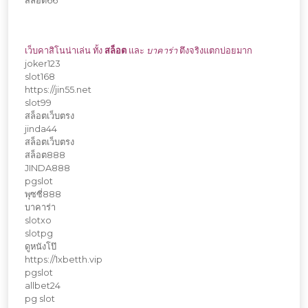
สล็อต66
เว็บคาสิโนน่าเล่น ทั้ง
สล็อต
และ
บาคาร่า
ตึงจริงแตกบ่อยมาก
joker123
slot168
https://jin55.net
slot99
สล็อตเว็บตรง
jinda44
สล็อตเว็บตรง
สล็อต888
JINDA888
pgslot
พุซซี่888
บาคาร่า
slotxo
slotpg
ดูหนังโป๊
https://1xbetth.vip
pgslot
allbet24
pg slot