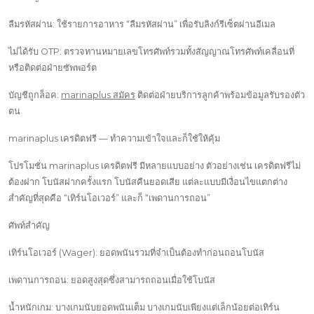
ลืมรหัสผ่าน: ใช้รายการอาหาร “ลืมรหัสผ่าน” เพื่อรับลิงก์รีเซ็ตผ่านอีเมล
ไม่ได้รับ OTP: ตรวจทานหมายเลขโทรศัพท์รวมทั้งสัญญาณโทรศัพท์เคลื่อนที่
หรือติดต่อฝ่ายซัพพอร์ต
บัญชีถูกล็อค:
marinaplus สมัคร
ติดต่อฝ่ายบริการลูกค้าพร้อมข้อมูลรับรองตัว
ตน
marinaplus เครดิตฟรี — ทำความเข้าใจและก็ใช้ให้คุ้ม
โปรโมชั่น marinaplus เครดิตฟรี มีหลายแบบอย่าง ตัวอย่างเช่น เครดิตฟรีไม่
ต้องฝาก โบนัสฝากครั้งแรก โบนัสคืนยอดเสีย แต่ละแบบมีเงื่อนไขแตกต่าง
สำคัญที่สุดคือ “เทิร์นโอเวอร์” และก็ “เพดานการถอน”
ศัพท์สำคัญ
เทิร์นโอเวอร์ (Wager): ยอดพนันรวมที่จำเป็นต้องทำก่อนถอนโบนัส
เพดานการถอน: ยอดสูงสุดซึ่งสามารถถอนเมื่อใช้โบนัส
น้ำหนักเกม: บางเกมนับยอดพนันเต็ม บางเกมนับเพียงแต่เล็กน้อยต่อเทิร์น