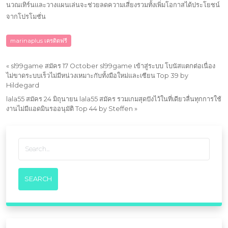
นวณเทิร์นและวางแผนเล่นจะช่วยลดความเสี่ยงรวมทั้งเพิ่มโอกาสได้ประโยชน์
จากโปรโมชั่น
marinaplus เครดิตฟรี
«
sl99game สมัคร 17 October sl99game เข้าสู่ระบบ โบนัสแตกต่อเนื่อง
ไม่ขาดระบบเร็วไม่มีหน่วงเหมาะกับทั้งมือใหม่และเซียน Top 39 by
Hildegard
lala55 สมัคร 24 มิถุนายน lala55 สมัคร รวมเกมสุดปังไว้ในที่เดียวลื่นทุกการใช้
งานไม่มีแอดมินรออนุมัติ Top 44 by Steffen
»