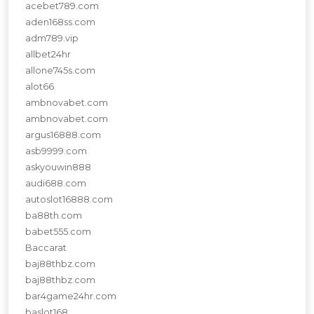
acebet789.com
aden168ss.com
adm789.vip
allbet24hr
allone745s.com
alot66
ambnovabet.com
ambnovabet.com
argus16888.com
asb9999.com
askyouwin888
audi688.com
autoslot16888.com
ba88th.com
babet555.com
Baccarat
baj88thbz.com
baj88thbz.com
bar4game24hr.com
baslot168