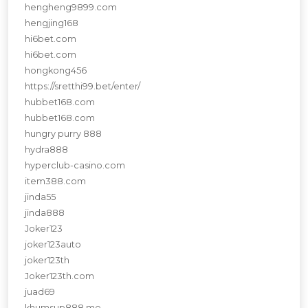
hengheng9899.com
hengjing168
hi6bet.com
hi6bet.com
hongkong456
https://sretthi99.bet/enter/
hubbet168.com
hubbet168.com
hungry purry 888
hydra888
hyperclub-casino.com
item388.com
jinda55
jinda888
Joker123
joker123auto
joker123th
Joker123th.com
juad69
khumsup888.me