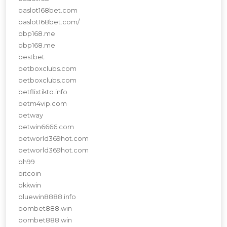
baslot168bet.com
baslot168bet.com/
bbp168.me
bbp168.me
bestbet
betboxclubs.com
betboxclubs.com
betflixtikto.info
betm4vip.com
betway
betwin6666.com
betworld369hot.com
betworld369hot.com
bh99
bitcoin
bkkwin
bluewin8888.info
bombet888.win
bombet888.win