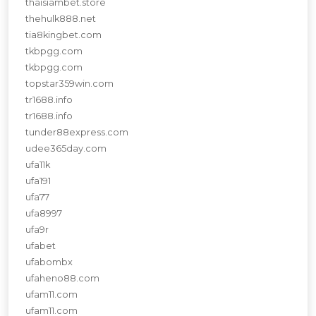
thaisiambet.store
thehulk888.net
tia8kingbet.com
tkbpgg.com
tkbpgg.com
topstar359win.com
tr1688.info
tr1688.info
tunder88express.com
udee365day.com
ufa11k
ufa191
ufa77
ufa8997
ufa9r
ufabet
ufabombx
ufaheno88.com
ufam11.com
ufam11.com