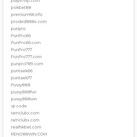
play97vip.com
pokbet88
premium66.info
proded888x.com
punpro
PunPro66
PunPro66.com
PunPro777
PunPro777.com
punpro789.com
puntaek66
puntaek77
Pussy888
pussy888fun
pussy888win
qr code
ramclubx.com
ramclubx.com
realflikbet.com
RENO88WIN.COM