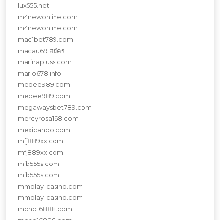
lux555.net
m4newonline.com
m4newonline.com
mac1bet789.com
macau69 สมัคร
marinapluss.com
mario678.info
medee989.com
medee989.com
megawaysbet789.com
mercyrosa168.com
mexicanoo.com
mfj889xx.com
mfj889xx.com
mib555s.com
mib555s.com
mmplay-casino.com
mmplay-casino.com
mono16888.com