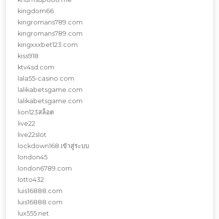
kingdom66
kingromans789.com
kingromans789.com
kingxxxbet123.com
kiss918
ktv4sd.com
lala55-casino.com
lalikabetsgame.com
lalikabetsgame.com
lion123สล็อต
live22
live22slot
lockdown168 เข้าสู่ระบบ
london45
london6789.com
lotto432
luis16888.com
luis16888.com
lux555.net