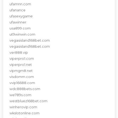
ufamnn.com
ufanance
ufasexygame
ufawinner
usa899.com
ut9winwin.com
vegasisland168bet.com
vegasisland168bet.com
ver888.vip
viperpro1.com
viperpro1.net
vipmgm8.net
visdomm.com
vvip16688.com
wdc888bets.com
we789s.com
westbluez168bet.com
winherovip.com
wkslotonline.com