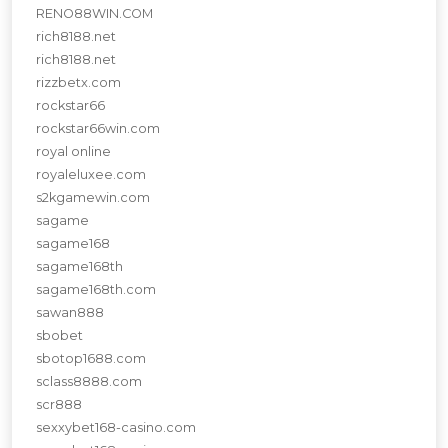
RENO88WIN.COM
rich8188.net
rich8188.net
rizzbetx.com
rockstar66
rockstar66win.com
royal online
royaleluxee.com
s2kgamewin.com
sagame
sagame168
sagame168th
sagame168th.com
sawan888
sbobet
sbotop1688.com
sclass8888.com
scr888
sexxybet168-casino.com