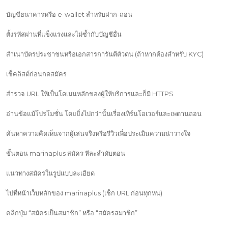
บัญชีธนาคารหรือ e-wallet สำหรับฝาก-ถอน
ตั้งรหัสผ่านที่แข็งแรงและไม่ซ้ำกับบัญชีอื่น
สำเนาบัตรประชาชนหรือเอกสารการันตีตัวตน (ถ้าหากต้องสำหรับ KYC)
เช็คลิสต์ก่อนกดสมัคร
สำรวจ URL ให้เป็นโดเมนหลักของผู้ให้บริการและก็มี HTTPS
อ่านข้อแม้โปรโมชั่น โดยยิ่งไปกว่านั้นเรื่องเทิร์นโอเวอร์และเพดานถอน
ค้นหาความคิดเห็นจากผู้เล่นจริงหรือรีวิวเพื่อประเมินความน่าวางใจ
ขั้นตอน marinaplus สมัคร ทีละลำดับตอน
แนวทางสมัครในรูปแบบละเอียด
ไปที่หน้าเว็บหลักของ marinaplus (เช็ก URL ก่อนทุกหน)
คลิกปุ่ม “สมัครเป็นสมาชิก” หรือ “สมัครสมาชิก”