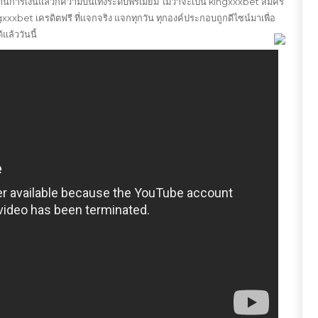
้านการเงินแล้วก็ความบันเทิงระดับพรีเมียม ไม่ว่าจะเป็น kingxxxbet สมัคร
ingxxxbet เครดิตฟรี ที่แจกจริง แจกทุกวัน ทุกองค์ประกอบถูกดีไซน์มาเพื่อ
แล้ววันนี้