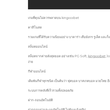
เกมที่คุณไม่ควรพลาดบน kingxxxbet
คาสิโนสด
รวมเกมที่ได้รับความนิยมอย่าง บาคาร่า เสือมังกร รูเล็ต แล
สล็อตออนไลน์
สล็อตจากค่ายดังสุดยอด อย่างเช่น PG Soft,
kingxxxbet
Jo
ง่าย
กีฬาออนไลน์
เดิมพันกีฬาทุกชนิด เป็นต้นว่า ฟุตบอล บาสเกตบอล มวยไทย อี
ระบบการคลังที่เร็วรวมทั้งปลอดภัย
ฝาก-ถอนอัตโนมัติ
ฝากถอนผ่านระบบอัตโนมัติ ไม่ต้องแจ้งสลิป