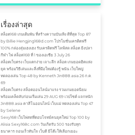
เรื่องล่าสุด
สล็อต168 เกมเดิมพัน ที่สร้างความบันเทิง ดีที่สุด Top 87
by Billie Hengjing168d.com โปรโมชั่นเครดิตฟรี
100% กล่องสุ่มเฮงเฮง รับเครดิตฟรี ไลฟ์สด สล็อต ยิงปลา
กีฬา ไพ่ สล็อต168 ที่ 1 ของเอเชีย 3 July 26
สล็อตเว็บตรง เว็บแตกง่าย เจาะลึก สล็อต เกมยอดฮิตแห่ง
ยุค พร้อมวิธีเล่นและสิ่งที่มือใหม่ต้องรู้ พนัน เว็บใหญ่
ทดลองเล่น Top 48 by Kenneth Jin888.asia 26 ก.ค.
69
สล็อตเว็บตรง สล็อตออนไลน์มาแรง รวมเกมยอดนิยม
พร้อมเคล็ดลับก่อนเริ่มเล่น 29 AUG 69 เวปไซต์ แจกหนัก
Jin888.asia คาสิโนออนไลน์ เว็บแม่ ทดลองเล่น Top 47
by Selene
Sexy168 เว็บไพ่สดที่ตอบโจทย์คนยุคใหม่ Top 100 by
Alisia Sexy168c.com วันเกิดรับ 500 รองรับทุก
ธนาคาร ถอนเร็วทันใจ เว็บดี มีโต๊ะให้เลือกเยอะ