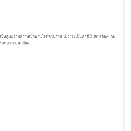
ว่าเป็นศูนย์รวมความเบิกบานใจที่ครบถ้วน ไม่ว่าจะเป็นคาสิโนสด สล็อต เกม
รเล่นเหมาะสมที่สุด