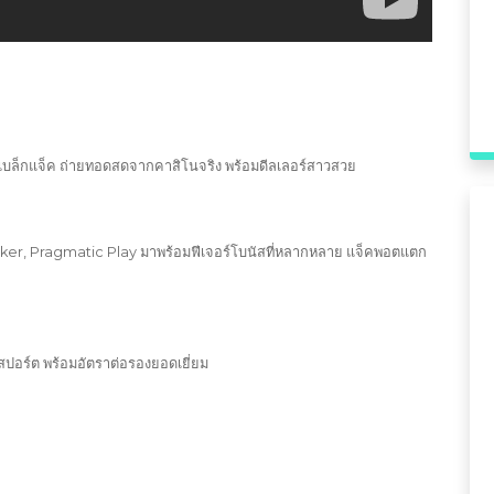
ะก็แบล็กแจ็ค ถ่ายทอดสดจากคาสิโนจริง พร้อมดีลเลอร์สาวสวย
ker, Pragmatic Play มาพร้อมฟีเจอร์โบนัสที่หลากหลาย แจ็คพอตแตก
สปอร์ต พร้อมอัตราต่อรองยอดเยี่ยม