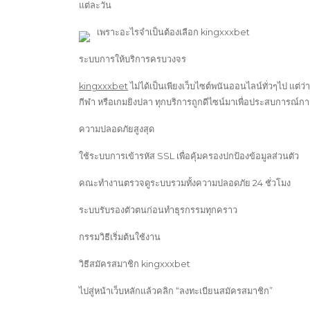
แต่ละวัน
เพราะอะไรจำเป็นต้องเลือก kingxxxbet
ระบบการให้บริการครบวงจร
kingxxxbet
ไม่ได้เป็นเพียงเว็บไซต์พนันออนไลน์ทั่วๆไป แต่
กีฬา หรือเกมยิงปลา ทุกบริการถูกดีไซน์มาเพื่อประสบการณ์กา
ความปลอดภัยสูงสุด
ใช้ระบบการเข้ารหัส SSL เพื่อคุ้มครองปกป้องข้อมูลส่วนตัว
คณะทำงานตรวจดูระบบรวมทั้งความปลอดภัย 24 ชั่วโมง
ระบบรับรองตัวตนก่อนทำธุรกรรมทุกคราว
กรรมวิธีเริ่มต้นใช้งาน
วิธีสมัครสมาชิก kingxxxbet
ไปสู่หน้าเว็บหลักแล้วคลิก “ลงทะเบียนสมัครสมาชิก”