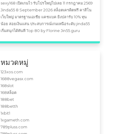
sexy168 เปิดเกมไว รับโปรใหญ่ไปเลย 11 กรกฎาคม 2569
Jinda55 8 September 2026 สล็อตเครดิตฟรี คาสิโน
เว็บใหญ่ มาตรฐานเอเชีย แคชแบค ยิงปลารับ 10% ทุน
น้อย สอยเงินแสน ประสบการณ์เกมเหนือระดับ jinda55
เริ่มสนุกได้ทันที Top 80 by Florine Jin55.guru
หมวดหมู่
123xos.com
1688vegasx.com
168slot
168สล็อต
188bet
188betth
1xbit1
1xgameth.com
789pluss.com
789pluss.com