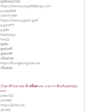
ดูหนังออนไลน์
https://www.pussy888play.com
pussy888
บาคาร่า168
https://www.pgslot.golf
pgslot77
pg99
fullslotpg
live22
ดูหนัง
ดูหนังฟรี
ดูหนังฟรี
สล็อต168
https://hongkong456.me
สล็อต66
เว็บคาสิโนน่าเล่น ทั้ง
สล็อต
และ
บาคาร่า
ตึงจริงแตกบ่อย
มาก
joker123
slot168
https://jin55.net
slot99