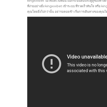
kingxxxbet ไม่ใช่แค่เว็บพนัน แม้กระนั้นคือประตูสู่ช่องทางด
ที่ง่ายอย่างยิ่ง kingxxxbet เข้าระบบ ที่รวดเร็วทันใจ หรือ k
คุณโดยยิ่งไปกว่านั้น อย่ารอคอยช้า เริ่มการเดินทางของคุณได้