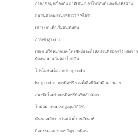
กรอกข้อมูลเบื้องต้น อาทิเช่น เบอร์โทรศัพท์ และตั้งรหัสผ่าน
ยืนยันตัวตนผ่านรหัส OTP ที่ได้รับ
เข้าระบบเพื่อเริ่มต้นเดิมพัน
การเข้าสู่ระบบ
เพียงแต่ใช้หมายเลขโทรศัพท์และก็รหัสผ่านที่สมัครไว้ หลังจา
ต้องรอนาน ไม่ต้องโยกเงิน
โปรโมชั่นเด็ดจาก kingxxxbet
kingxxxbet เครดิตฟรี รวมทั้งสิทธิพิเศษอีกมากมาย
สมาชิกใหม่รับเครดิตฟรีทันทีหลังสมัคร
โบนัสฝากหนแรกสูงสุด 100%
คืนยอดเสียรายวันแล้วก็รายสัปดาห์
กิจกรรมแจกของขวัญรายเดือน