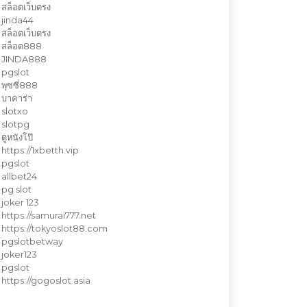
สล็อตเว็บตรง
jinda44
สล็อตเว็บตรง
สล็อต888
JINDA888
pgslot
พุซซี่888
บาคาร่า
slotxo
slotpg
ดูหนังโป๊
https://1xbetth.vip
pgslot
allbet24
pg slot
joker 123
https://samurai777.net
https://tokyoslot88.com
pgslotbetway
joker123
pgslot
https://gogoslot.asia