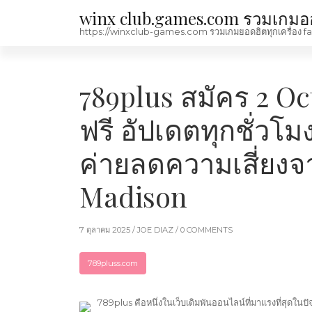
Skip to content
winx club.games.com รวมเกมออนไล
https://winxclub-games.com รวมเกมยอดฮิตทุกเครื่อง famic
789plus สมัคร 2 Oc
ฟรี อัปเดตทุกชั่วโม
ค่ายลดความเสี่ยงจา
Madison
7 ตุลาคม 2025 /
JOE DIAZ
/ 0 COMMENTS
789pluss.com
789plus คือหนึ่งในเว็บเดิมพันออนไลน์ที่มาแรงที่สุดในปัจจ