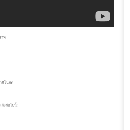
นาที
คาสิโนสด
ังต่อไปนี้: