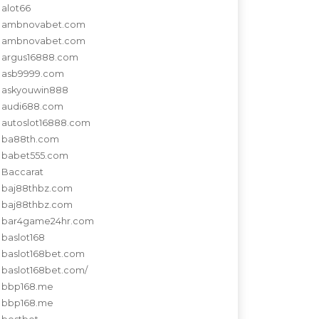
alot66
ambnovabet.com
ambnovabet.com
argus16888.com
asb9999.com
askyouwin888
audi688.com
autoslot16888.com
ba88th.com
babet555.com
Baccarat
baj88thbz.com
baj88thbz.com
bar4game24hr.com
baslot168
baslot168bet.com
baslot168bet.com/
bbp168.me
bbp168.me