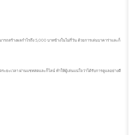
สามารถสร้างผลกำไรถึง 5,000 บาทข้างในไม่กี่วัน ด้วยการเล่นบาคาร่าและก็
ระยะเวลา ผ่านแชทสดและก็ไลน์ ทำให้ผู้เล่นแน่ใจว่าได้รับการดูแลอย่างดี