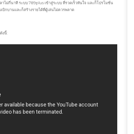
วลาไม่กี่นาที ระบบ 789plus เข้าสู่ระบบ ที่รวดเร็วทันใจ และก็โปรโมชั่น
มเบิกบานและก็สร้างรายได้ที่ผู้เล่นไม่ควรพลาด
งนี้: