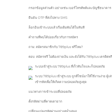
กรอกข้อมูลส่วนตัว อย่างเช่น เบอร์โทรศัพท์และบัญชีธนาคาร
ยืนยัน OTP ที่ส่งไปทาง SMS
ล็อกอินเข้าระบบแล้วเริ่มเดิมพันได้ในทันที
คำถามที่พบได้บ่อยเกี่ยวกับการสมัคร
ถาม: สมัครสมาชิกกับ 789plus ฟรีไหม?
ตอบ: สมัครฟรี ไม่ต้องจ่ายเงิน และยังได้รับ 789plus เครดิตฟ
ระบบเข้าสู่ระบบ 789plus ที่เร็วทันใจและก็ปลอดภัย
ระบบ 789plus เข้าสู่ระบบ ถูกดีไซน์มาให้ใช้งานง่าย ผู้เ
เข้ารหัสเพื่อให้เกิดความปลอดภัยสูงสุด
แนวทางการเข้าระบบที่ปลอดภัย
ตั้งรหัสผ่านที่คาดเดายาก
เปลี่ยนแปลงรหัสผ่านอย่างสม่ำเสมอ