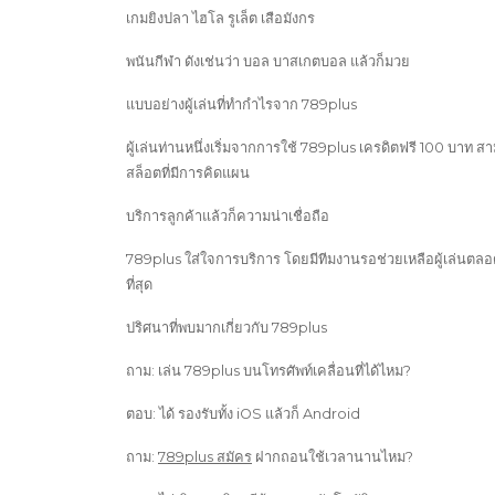
เกมยิงปลา ไฮโล รูเล็ต เสือมังกร
พนันกีฬา ดังเช่นว่า บอล บาสเกตบอล แล้วก็มวย
แบบอย่างผู้เล่นที่ทำกำไรจาก 789plus
ผู้เล่นท่านหนึ่งเริ่มจากการใช้ 789plus เครดิตฟรี 100 บาท 
สล็อตที่มีการคิดแผน
บริการลูกค้าแล้วก็ความน่าเชื่อถือ
789plus ใส่ใจการบริการ โดยมีทีมงานรอช่วยเหลือผู้เล่นตลอด
ที่สุด
ปริศนาที่พบมากเกี่ยวกับ 789plus
ถาม: เล่น 789plus บนโทรศัพท์เคลื่อนที่ได้ไหม?
ตอบ: ได้ รองรับทั้ง iOS แล้วก็ Android
ถาม:
789plus สมัคร
ฝากถอนใช้เวลานานไหม?