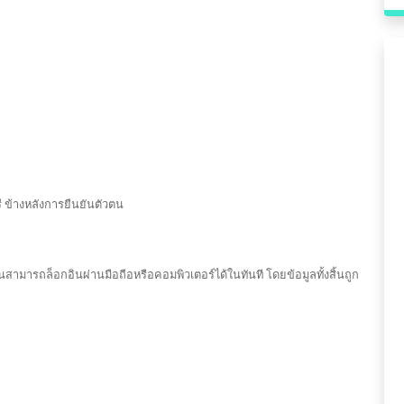
รี ข้างหลังการยืนยันตัวตน
ล่นสามารถล็อกอินผ่านมือถือหรือคอมพิวเตอร์ได้ในทันที โดยข้อมูลทั้งสิ้นถูก