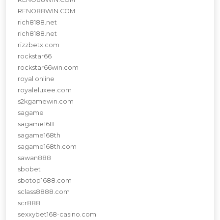
RENO88WIN.COM
rich8188.net
rich8188.net
rizzbetx.com
rockstar66
rockstar66win.com
royal online
royaleluxee.com
s2kgamewin.com
sagame
sagame168
sagame168th
sagame168th.com
sawan888
sbobet
sbotop1688.com
sclass8888.com
scr888
sexxybet168-casino.com