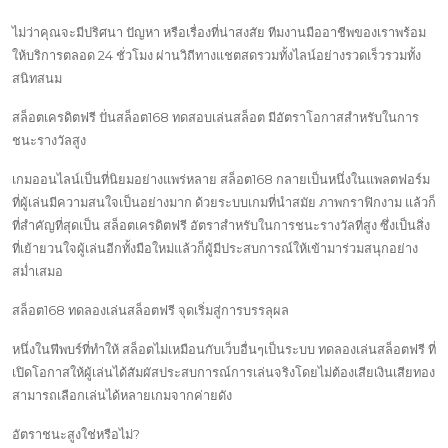
ไม่ว่าคุณจะมีปริศนา ปัญหา หรือเรื่องที่น่าสงสัย ทีมงานมืออาชีพของเราพร้อม
ให้บริการตลอด 24 ชั่วโมง ผ่านวิถีทางแชตสดรวมทั้งไลน์อย่างรวดเร็วรวมทั้ง
สนิทสนม
สล็อตเครดิตฟรี ปั่นสล็อต168 ทดสอบเล่นสล็อต มีอัตราโอกาสสำหรับในการ
ชนะรางวัลสูง
เกมออนไลน์เป็นที่นิยมอย่างแพร่หลาย สล็อต168 กลายเป็นหนึ่งในแพลตฟอร์ม
ที่ผู้เล่นมีความสนใจเป็นอย่างมาก ด้วยระบบเกมที่นำสมัย ภาพกราฟิกงาม แล้วก็
ที่สำคัญที่สุดเป็น สล็อตเครดิตฟรี อัตราสำหรับในการชนะรางวัลที่สูง ซึ่งเป็นสิ่ง
ที่เย้ายวนใจผู้เล่นอีกทั้งมือใหม่แล้วก็ผู้มีประสบการณ์ให้เข้ามาร่วมสนุกอย่าง
สม่ำเสมอ
สล็อต168 ทดลองเล่นสล็อตฟรี จุดเริ่มสู่การบรรลุผล
หนึ่งในฟีพบร์ที่ทำให้ สล็อตไม่เหมือนกับเว็บอื่นๆเป็นระบบ ทดลองเล่นสล็อตฟรี ที่
เปิดโอกาสให้ผู้เล่นได้สัมผัสประสบการณ์การเล่นจริงโดยไม่ต้องเสียเงินเสียทอง
สามารถเลือกเล่นได้หลายเกมจากค่ายดัง
อัตราชนะสูงใช่หรือไม่?