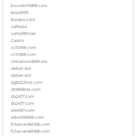
boonlert1688.com
brazil999
bwvip4.com
cafe444
carlo999.net
Casino
cc11388.com
cc11388.com
chinatown888.win
debet slot
debet slot
dgb222hot.com
dr888bet.com
du2477.com
du2477.com
ek4567.com
etbet16888.com
fcharoenkit168.com
fcharoenkit168.com