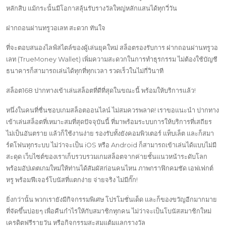
หลักสิบ แม้กระนั้นมีโอกาสลุ้นรับรางวัลใหญ่หลักแสนได้ทุกวี่วัน
ฝากถอนผ่านทรูวอเลท สะดวก ทันใจ
ที่จะตอบสนองไลฟ์สไตล์ของผู้เล่นยุคใหม่ สล็อตรองรับการ ฝากถอนผ่านทรูวอ
เลท (TrueMoney Wallet) เพิ่มความสะดวกในการทำธุรกรรม ไม่ต้องใช้บัญชี
ธนาคารก็สามารถเล่นได้ทุกที่ทุกเวลา รวดเร็วในไม่กี่วินาที
สล็อต168 ปากทางเข้าเล่นสล็อตที่ดีที่สุดในขณะนี้ พร้อมให้บริการแล้ว!
หนึ่งในคนที่ชื่นชอบเกมสล็อตออนไลน์ ไม่สมควรพลาด! เราขอแนะนำ ปากทาง
เข้าเล่นสล็อตที่เหมาะสมที่สุดปัจจุบันนี้ ที่มาพร้อมระบบการให้บริการที่เสถียร
ไม่เป็นอันตราย แล้วก็ใช้งานง่าย รองรับทั้งยังคอมพิวเตอร์ แท็บเล็ต และก็สมา
ร์ตโฟนทุกระบบ ไม่ว่าจะเป็น iOS หรือ Android ก็สามารถเข้าเล่นได้แบบไม่มี
สะดุด เว็บไซต์ของเราเก็บรวบรวมเกมสล็อตจากค่ายชั้นแนวหน้าระดับโลก
พร้อมอัปเดตเกมใหม่ให้ท่านได้สัมผัสก่อนคนไหน ภาพกราฟิกคมชัด เอฟเฟกต์
หรู พร้อมฟีเจอร์โบนัสที่แตกง่าย จ่ายจริง ไม่มีกั๊ก!
ยิ่งกว่านั้น พวกเรายังมีกิจกรรมพิเศษ โปรโมชั่นเด็ด และก็ของขวัญอีกมากมาย
ที่จัดขึ้นบ่อยๆ เพื่อคืนกำไรให้กับสมาชิกทุกคน ไม่ว่าจะเป็นโบนัสสมาชิกใหม่
เครดิตฟรีรายวัน หรือกิจกรรมสะสมแต้มแลกรางวัล