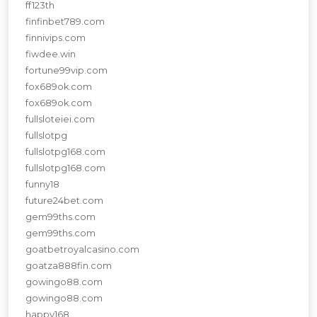
ff123th
finfinbet789.com
finnivips.com
fiwdee.win
fortune99vip.com
fox689ok.com
fox689ok.com
fullsloteiei.com
fullslotpg
fullslotpg168.com
fullslotpg168.com
funny18
future24bet.com
gem99ths.com
gem99ths.com
goatbetroyalcasino.com
goatza888fin.com
gowingo88.com
gowingo88.com
happy168