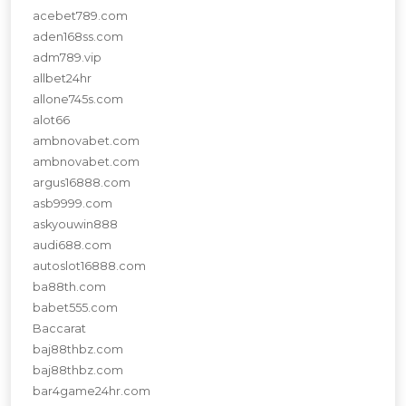
acebet789.com
aden168ss.com
adm789.vip
allbet24hr
allone745s.com
alot66
ambnovabet.com
ambnovabet.com
argus16888.com
asb9999.com
askyouwin888
audi688.com
autoslot16888.com
ba88th.com
babet555.com
Baccarat
baj88thbz.com
baj88thbz.com
bar4game24hr.com