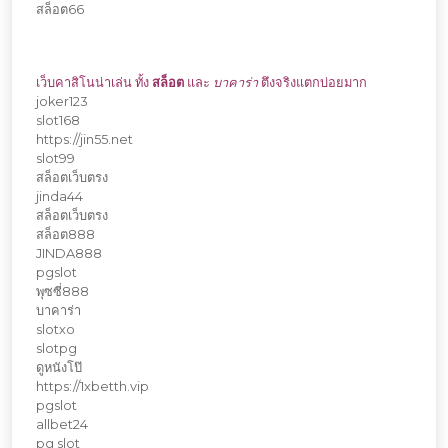
สล็อต66
เว็บคาสิโนน่าเล่น ทั้ง
สล็อต
และ
บาคาร่า
ตึงจริงแตกบ่อยมาก
joker123
slot168
https://jin55.net
slot99
สล็อตเว็บตรง
jinda44
สล็อตเว็บตรง
สล็อต888
JINDA888
pgslot
พุซซี่888
บาคาร่า
slotxo
slotpg
ดูหนังโป๊
https://1xbetth.vip
pgslot
allbet24
pg slot