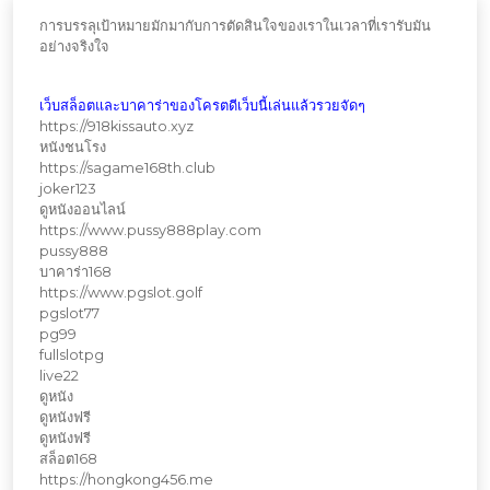
การบรรลุเป้าหมายมักมากับการตัดสินใจของเราในเวลาที่เรารับมัน
อย่างจริงใจ
เว็บสล็อตและบาคาร่าของโครตดีเว็บนี้เล่นแล้วรวยจัดๆ
https://918kissauto.xyz
หนังชนโรง
https://sagame168th.club
joker123
ดูหนังออนไลน์
https://www.pussy888play.com
pussy888
บาคาร่า168
https://www.pgslot.golf
pgslot77
pg99
fullslotpg
live22
ดูหนัง
ดูหนังฟรี
ดูหนังฟรี
สล็อต168
https://hongkong456.me