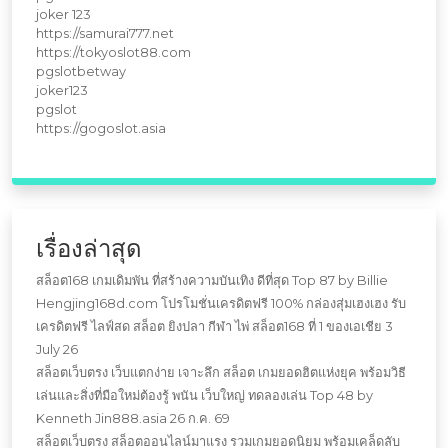
joker 123
https://samurai777.net
https://tokyoslot88.com
pgslotbetway
joker123
pgslot
https://gogoslot.asia
เรื่องล่าสุด
สล็อต168 เกมเดิมพัน ที่สร้างความบันเทิง ดีที่สุด Top 87 by Billie
Hengjing168d.com โปรโมชั่นเครดิตฟรี 100% กล่องสุ่มเฮงเฮง รับ
เครดิตฟรี ไลฟ์สด สล็อต ยิงปลา กีฬา ไพ่ สล็อต168 ที่ 1 ของเอเชีย 3
July 26
สล็อตเว็บตรง เว็บแตกง่าย เจาะลึก สล็อต เกมยอดฮิตแห่งยุค พร้อมวิธี
เล่นและสิ่งที่มือใหม่ต้องรู้ พนัน เว็บใหญ่ ทดลองเล่น Top 48 by
Kenneth Jin888.asia 26 ก.ค. 69
สล็อตเว็บตรง สล็อตออนไลน์มาแรง รวมเกมยอดนิยม พร้อมเคล็ดลับ