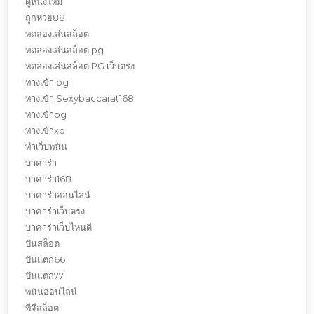
ดูหนังใหม่
ถูกหวย88
ทดลองเล่นสล็อต
ทดลองเล่นสล็อต pg
ทดลองเล่นสล็อต PG เว็บตรง
ทางเข้า pg
ทางเข้า Sexybaccarat168
ทางเข้าpg
ทางเข้าxo
ทำเว็บพนัน
บาคาร่า
บาคาร่า168
บาคาร่าออนไลน์
บาคาร่าเว็บตรง
บาคาร่าเว็บไหนดี
ปั่นสล็อต
ปั่นแตก66
ปั่นแตก77
พนันออนไลน์
พีจีสล็อต