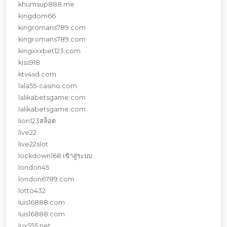
khumsup888.me
kingdom66
kingromans789.com
kingromans789.com
kingxxxbet123.com
kiss918
ktv4sd.com
lala55-casino.com
lalikabetsgame.com
lalikabetsgame.com
lion123สล็อต
live22
live22slot
lockdown168 เข้าสู่ระบบ
london45
london6789.com
lotto432
luis16888.com
luis16888.com
lux555.net