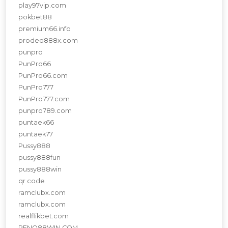
play97vip.com
pokbet88
premium66.info
proded888x.com
punpro
PunPro66
PunPro66.com
PunPro777
PunPro777.com
punpro789.com
puntaek66
puntaek77
Pussy888
pussy888fun
pussy888win
qr code
ramclubx.com
ramclubx.com
realflikbet.com
RENO88WIN.COM