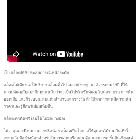
เว็บ สล็อต168 ประสบการณ์เหนือระดับ
สล็อตไม่เพียงแค่ให้บริการสล็อตทั่วไป แต่ว่ายังยกฐานะด้วยระบบ VIP ที่ให้
ความพิเศษกับสมาชิกทุกคน ไม่ว่าจะเป็นโปรโมชั่นพิเศษ โบนัสรายวัน การคืน
ยอดเสีย และก็ระบบสะสมแต้มสำหรับแลกรางวัล ทำให้ทุกการเล่นมีความคุ้ม
ราคาและรู้สึกพรีเมียมเพิ่มขึ้น
สล็อตเครดิตฟรี เล่นได้ ไม่มีอย่างน้อย
ไม่ว่าคุณจะมีงบมากมายหรือน้อย สล็อตเปิดโอกาสให้ทุกคนได้ร่วมบันเทิงใจ
เพราะ ไม่มีอย่างน้อยสำหรับในการฝากหรือถอน ผู้เล่นสามารถเริ่มต้นเพียงแค่