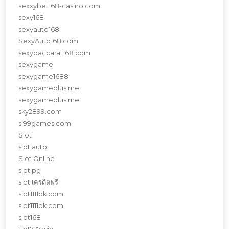
sexxybet168-casino.com
sexy168
sexyauto168
SexyAuto168.com
sexybaccarat168.com
sexygame
sexygame1688
sexygameplus.me
sexygameplus.me
sky2899.com
sl99games.com
Slot
slot auto
Slot Online
slot pg
slot เครดิตฟรี
slot1111ok.com
slot1111ok.com
slot168