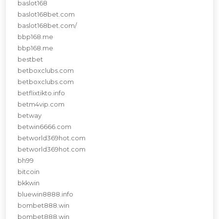
baslot168
baslot168bet.com
baslot168bet.com/
bbp168.me
bbp168.me
bestbet
betboxclubs.com
betboxclubs.com
betflixtikto.info
betm4vip.com
betway
betwin6666.com
betworld369hot.com
betworld369hot.com
bh99
bitcoin
bkkwin
bluewin8888.info
bombet888.win
bombet888.win