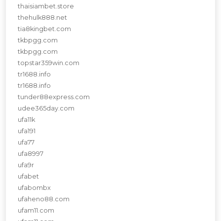
thaisiambet.store
thehulk888.net
tia8kingbet.com
tkbpgg.com
tkbpgg.com
topstar359win.com
tr1688.info
tr1688.info
tunder88express.com
udee365day.com
ufa11k
ufa191
ufa77
ufa8997
ufa9r
ufabet
ufabombx
ufaheno88.com
ufam11.com