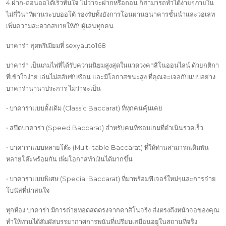
4.ฝาก-ถอนออโต้เร็วทันใจ ไม่ว่าจะฝากหรือถอน ก็สามารถทำได้ง่ายๆภายใน
ไม่กี่วินาทีผ่านระบบออโต้ รองรับทั้งยังการโอนผ่านธนาคารชั้นนำและวอเลท
เพิ่มความสะดวกสบายให้กับผู้เล่นทุกคน
บาคาร่า สุดพรีเมียมที่ sexyauto168
บาคาร่า เป็นเกมไพ่ที่ได้รับความนิยมสูงสุดในแวดวงคาสิโนออนไลน์ ด้วยกติกา
ที่เข้าใจง่าย เล่นไม่สลับซับซ้อน และมีโอกาสชนะสูง ที่คุณจะเจอกับแบบอย่าง
บาคาร่านานาประการ ไม่ว่าจะเป็น
• บาคาร่าแบบดั้งเดิม (Classic Baccarat) ที่ทุกคนคุ้นเคย
• สปีดบาคาร่า (Speed Baccarat) สำหรับคนที่ชอบเกมที่ดำเนินรวดเร็ว
• บาคาร่าแบบหลายโต๊ะ (Multi-table Baccarat) ที่ให้ท่านสามารถเดิมพัน
หลายโต๊ะพร้อมกัน เพิ่มโอกาสทำเงินได้มากขึ้น
• บาคาร่าแบบพิเศษ (Special Baccarat) ที่มาพร้อมฟีเจอร์ใหม่ๆและการจ่าย
โบนัสที่น่าสนใจ
ทุกห้อง บาคาร่า มีการถ่ายทอดสดตรงจากคาสิโนจริง ส่งตรงถึงหน้าจอของคุณ
ทำให้ท่านได้สัมผัสบรรยากาศการพนันที่เปรียบเสมือนอยู่ในสถานที่จริง