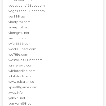
ut9winwin.com
vegasisland168bet.com
vegasisland168bet.com
ver888.vip
viperpro1.com
viperpro1.net
vipmgm8.net
visdomm.com
vvip16688.com
wdc888bets.com
we789s.com
westbluez168bet.com
winherovip.com
wkslotonline.com
wkslotonline.com
www.tuktukth.us
xpay88game.com
xway.info
yak699.net
yumyum168.com