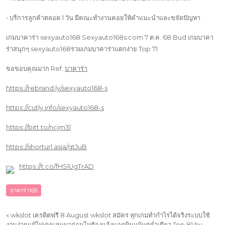
• บริการลูกค้าตลอด 1 วัน มีคณะทำงานคอยให้คำแนะนำและขจัดปัญหา
เกมบาคาร่า sexyauto168 Sexyauto168s.com 7 ต.ค. 68 Bud เกมบาคา
ร่าสนุกๆ sexyauto168รวมเกมบาคาร่าแตกง่าย Top 71
ขอขอบคุณมาก Ref.
บาคาร่า
https://rebrand.ly/sexyauto168-s
https://cutly.info/sexyauto168-s
https://bitt.to/ncjm3l
https://shorturl.asia/gtJuB
https://t.co/fHSlUgTrAD
บาคาร่า168
«
wkslot เครดิตฟรี 8 August wkslot สมัคร ทุกเกมทำกำไรได้จริงระบบใช้
งานง่ายแม้ไม่เคยเล่นมาก่อนไม่ต้องแจ้งแอดมินแม้แต่คำเดียว Top 81 by