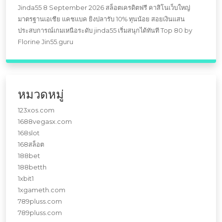
Jinda55 8 September 2026 สล็อตเครดิตฟรี คาสิโนเว็บใหญ่
มาตรฐานเอเชีย แคชแบค ยิงปลารับ 10% ทุนน้อย สอยเงินแสน
ประสบการณ์เกมเหนือระดับ jinda55 เริ่มสนุกได้ทันที Top 80 by
Florine Jin55.guru
หมวดหมู่
123xos.com
1688vegasx.com
168slot
168สล็อต
188bet
188betth
1xbit1
1xgameth.com
789pluss.com
789pluss.com