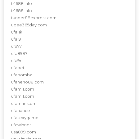
tr1688.info
tr1688.info
tunder88express.com
udee365day.com
ufa11k
ufa191
ufa77
ufa8997
ufa9r
ufabet
ufabombx
ufaheno88.com
ufam11.com
ufam11.com
ufamnn.com
ufanance
ufasexygame
ufawinner
usa899.com