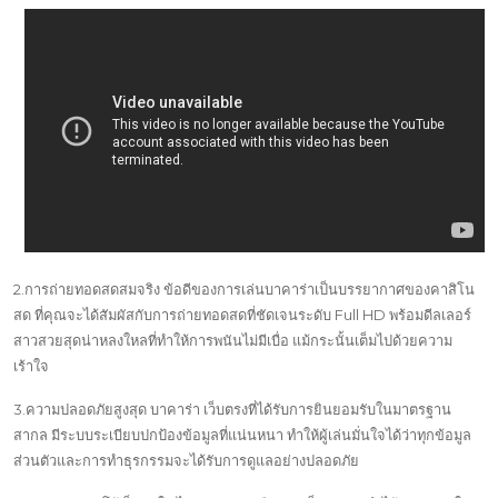
2.การถ่ายทอดสดสมจริง ข้อดีของการเล่นบาคาร่าเป็นบรรยากาศของคาสิโน
สด ที่คุณจะได้สัมผัสกับการถ่ายทอดสดที่ชัดเจนระดับ Full HD พร้อมดีลเลอร์
สาวสวยสุดน่าหลงใหลที่ทำให้การพนันไม่มีเบื่อ แม้กระนั้นเต็มไปด้วยความ
เร้าใจ
3.ความปลอดภัยสูงสุด บาคาร่า เว็บตรงที่ได้รับการยินยอมรับในมาตรฐาน
สากล มีระบบระเบียบปกป้องข้อมูลที่แน่นหนา ทำให้ผู้เล่นมั่นใจได้ว่าทุกข้อมูล
ส่วนตัวและการทำธุรกรรมจะได้รับการดูแลอย่างปลอดภัย