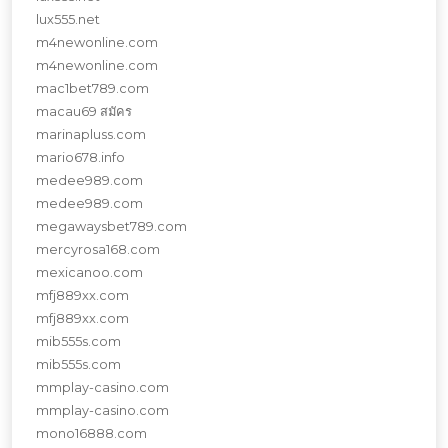
lux555.net
m4newonline.com
m4newonline.com
mac1bet789.com
macau69 สมัคร
marinapluss.com
mario678.info
medee989.com
medee989.com
megawaysbet789.com
mercyrosa168.com
mexicanoo.com
mfj889xx.com
mfj889xx.com
mib555s.com
mib555s.com
mmplay-casino.com
mmplay-casino.com
mono16888.com