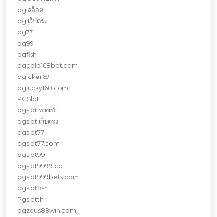
pg สล็อต
pg เว็บตรง
pg77
pg99
pgfish
pggold168bet.com
pgjoker69
pglucky168.com
PGSlot
pgslot ทางเข้า
pgslot เว็บตรง
pgslot77
pgslot77.com
pgslot99
pgslot9999.co
pgslot999bets.com
pgslotfish
Pgslotth
pgzeus88win.com