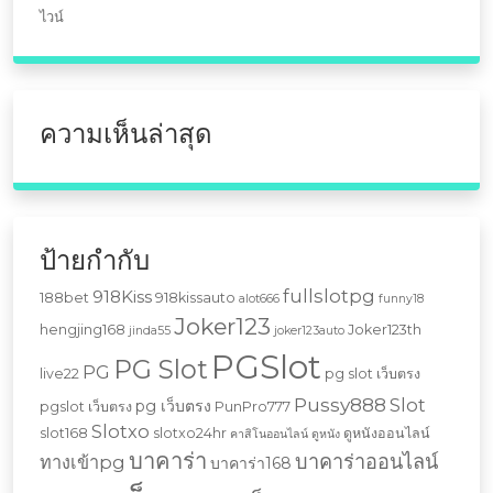
ไวน์
ความเห็นล่าสุด
ป้ายกำกับ
fullslotpg
918Kiss
188bet
918kissauto
alot666
funny18
Joker123
hengjing168
Joker123th
jinda55
joker123auto
PGSlot
PG Slot
PG
live22
pg slot เว็บตรง
Pussy888
Slot
pg เว็บตรง
pgslot เว็บตรง
PunPro777
Slotxo
slot168
slotxo24hr
ดูหนังออนไลน์
คาสิโนออนไลน์
ดูหนัง
บาคาร่า
บาคาร่าออนไลน์
ทางเข้าpg
บาคาร่า168