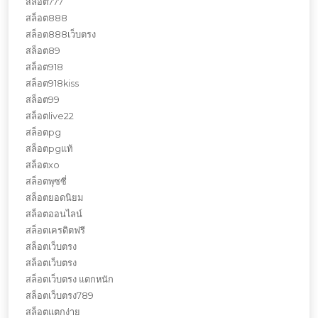
สล็อต777
สล็อต888
สล็อต888เว็บตรง
สล็อต89
สล็อต918
สล็อต918kiss
สล็อต99
สล็อตlive22
สล็อตpg
สล็อตpgแท้
สล็อตxo
สล็อตพุซซี่
สล็อตยอดนิยม
สล็อตออนไลน์
สล็อตเครดิตฟรี
สล็อตเว็บตรง
สล็อตเว็บตรง
สล็อตเว็บตรง แตกหนัก
สล็อตเว็บตรง789
สล็อตแตกง่าย