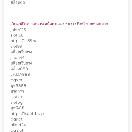
สล็อต66
เว็บคาสิโนน่าเล่น ทั้ง
สล็อต
และ
บาคาร่า
ตึงจริงแตกบ่อยมาก
joker123
slot168
https://jin55.net
slot99
สล็อตเว็บตรง
jinda44
สล็อตเว็บตรง
สล็อต888
JINDA888
pgslot
พุซซี่888
บาคาร่า
slotxo
slotpg
ดูหนังโป๊
https://1xbetth.vip
pgslot
allbet24
pg slot