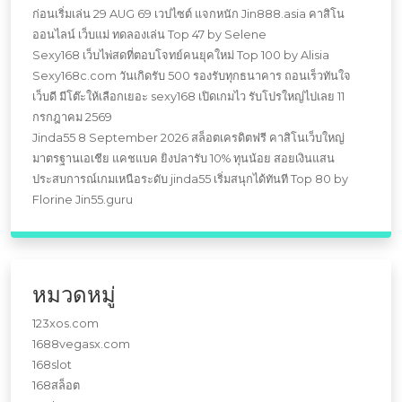
ก่อนเริ่มเล่น 29 AUG 69 เวปไซต์ แจกหนัก Jin888.asia คาสิโน
ออนไลน์ เว็บแม่ ทดลองเล่น Top 47 by Selene
Sexy168 เว็บไพ่สดที่ตอบโจทย์คนยุคใหม่ Top 100 by Alisia
Sexy168c.com วันเกิดรับ 500 รองรับทุกธนาคาร ถอนเร็วทันใจ
เว็บดี มีโต๊ะให้เลือกเยอะ sexy168 เปิดเกมไว รับโปรใหญ่ไปเลย 11
กรกฎาคม 2569
Jinda55 8 September 2026 สล็อตเครดิตฟรี คาสิโนเว็บใหญ่
มาตรฐานเอเชีย แคชแบค ยิงปลารับ 10% ทุนน้อย สอยเงินแสน
ประสบการณ์เกมเหนือระดับ jinda55 เริ่มสนุกได้ทันที Top 80 by
Florine Jin55.guru
หมวดหมู่
123xos.com
1688vegasx.com
168slot
168สล็อต