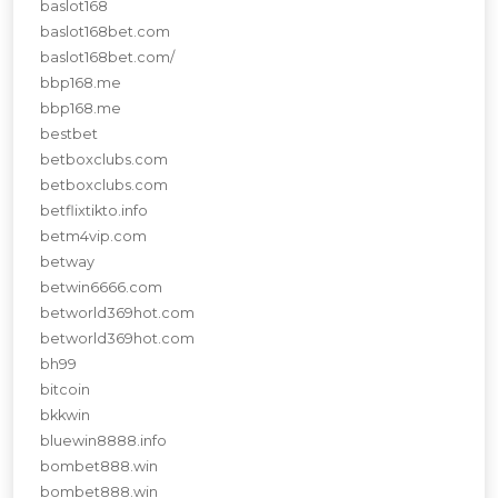
baslot168
baslot168bet.com
baslot168bet.com/
bbp168.me
bbp168.me
bestbet
betboxclubs.com
betboxclubs.com
betflixtikto.info
betm4vip.com
betway
betwin6666.com
betworld369hot.com
betworld369hot.com
bh99
bitcoin
bkkwin
bluewin8888.info
bombet888.win
bombet888.win