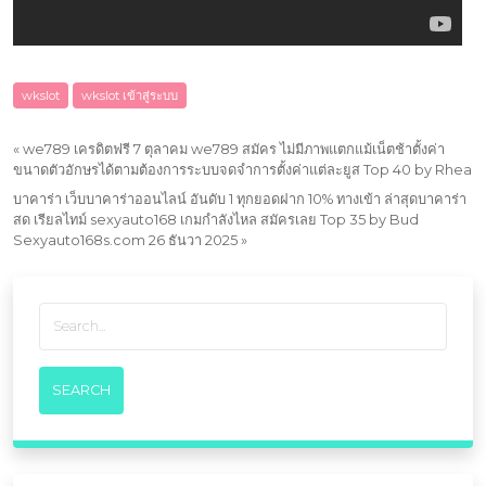
wkslot
wkslot เข้าสู่ระบบ
«
we789 เครดิตฟรี 7 ตุลาคม we789 สมัคร ไม่มีภาพแตกแม้เน็ตช้าตั้งค่า
ขนาดตัวอักษรได้ตามต้องการระบบจดจำการตั้งค่าแต่ละยูส Top 40 by Rhea
บาคาร่า เว็บบาคาร่าออนไลน์ อันดับ 1 ทุกยอดฝาก 10% ทางเข้า ล่าสุดบาคาร่า
สด เรียลไทม์ sexyauto168 เกมกำลังไหล สมัครเลย Top 35 by Bud
Sexyauto168s.com 26 ธันวา 2025
»