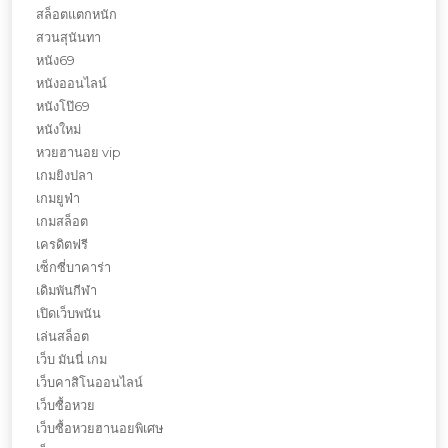
สล็อตแตกหนัก
สวนสุนันทา
หนัง69
หนังออนไลน์
หนังโป๊69
หนังใหม่
หวยฮานอย vip
เกมยิงปลา
เกมยูฟ่า
เกมสล็อต
เครดิตฟรี
เซ็กซี่บาคาร่า
เดิมพันกีฬา
เปิดเว็บพนัน
เล่นสล็อต
เว็บ มันนี่ เกม
เว็บคาสิโนออนไลน์
เว็บซื้อหวย
เว็บซื้อหวยฮานอยพิเศษ