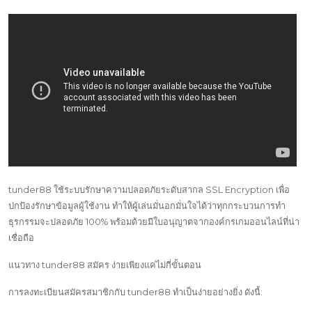
tunder88 ใช้ระบบรักษาความปลอดภัยระดับสากล SSL Encryption เพื่อ
ปกป้องรักษาข้อมูลผู้ใช้งาน ทำให้ผู้เล่นมั่นอกมั่นใจได้ว่าทุกกระบวนการทำ
ธุรกรรมจะปลอดภัย 100% พร้อมด้วยมีใบอนุญาตจากองค์กรเกมออนไลน์ที่น่า
เชื่อถือ
แนวทาง tunder88 สมัคร ง่ายเพียงแค่ไม่กี่ขั้นตอน
การลงทะเบียนสมัครสมาชิกกับ tunder88 ทำเป็นง่ายอย่างยิ่ง ดังนี้: