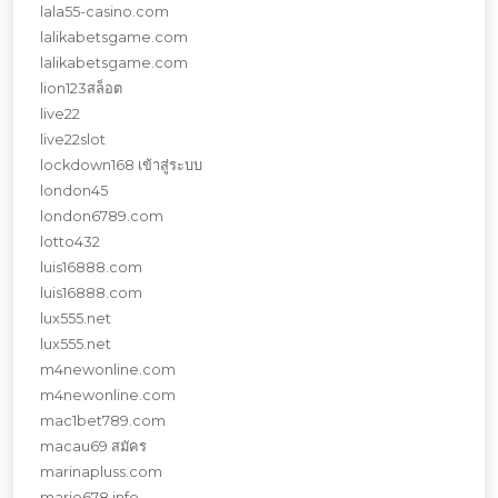
lala55-casino.com
lalikabetsgame.com
lalikabetsgame.com
lion123สล็อต
live22
live22slot
lockdown168 เข้าสู่ระบบ
london45
london6789.com
lotto432
luis16888.com
luis16888.com
lux555.net
lux555.net
m4newonline.com
m4newonline.com
mac1bet789.com
macau69 สมัคร
marinapluss.com
mario678.info