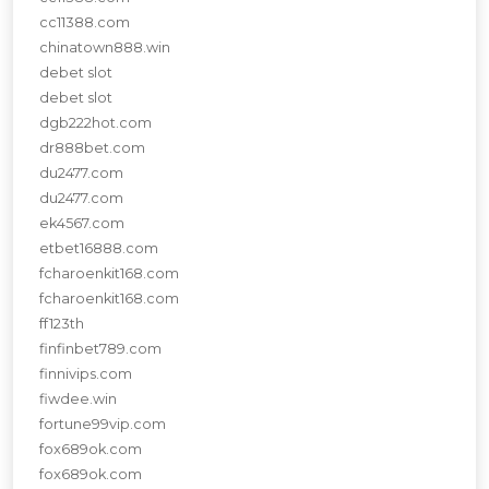
cc11388.com
chinatown888.win
debet slot
debet slot
dgb222hot.com
dr888bet.com
du2477.com
du2477.com
ek4567.com
etbet16888.com
fcharoenkit168.com
fcharoenkit168.com
ff123th
finfinbet789.com
finnivips.com
fiwdee.win
fortune99vip.com
fox689ok.com
fox689ok.com