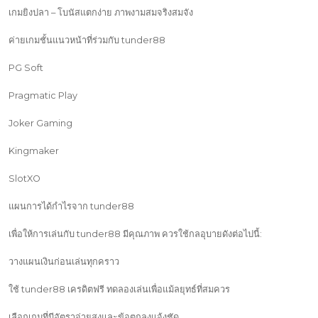
เกมยิงปลา – โบนัสแตกง่าย ภาพงามสมจริงสมจัง
ค่ายเกมชั้นแนวหน้าที่ร่วมกับ tunder88
PG Soft
Pragmatic Play
Joker Gaming
Kingmaker
SlotXO
แผนการได้กำไรจาก tunder88
เพื่อให้การเล่นกับ tunder88 มีคุณภาพ ควรใช้กลอุบายดังต่อไปนี้:
วางแผนเงินก่อนเล่นทุกคราว
ใช้ tunder88 เครดิตฟรี ทดลองเล่นเพื่อแม้ลยุทธ์ที่สมควร
เลือกเกมที่มีอัตราจ่ายสูงและข้อตกลงแจ้งชัด