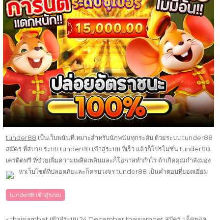
tunder88
เป็นเว็บพนันที่เหมาะสำหรับนักพนันทุกระดับ ด้วยระบบ tunder88
สมัคร ที่สบาย ระบบ tunder88 เข้าสู่ระบบ ที่เร็ว แล้วก็โปรโมชั่น tunder88
เครดิตฟรี ที่ช่วยเพิ่มความเพลิดเพลินและก็โอกาสทำกำไร ถ้าเกิดคุณกำลังมอง
หาเว็บไซต์ที่ปลอดภัยและก็ครบวงจร tunder88 เป็นคำตอบที่ยอดเยี่ยม
tunder88 เข้าสู่ระบบ
«
thaisiambet เข้าสู่ระบบ 24 December thaisiambet สมัคร แจ็คพอต