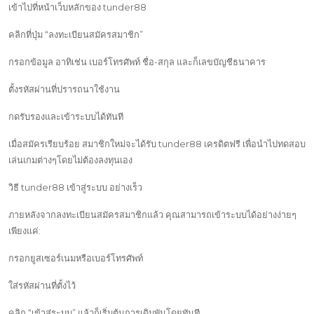
เข้าไปที่หน้าเว็บหลักของ tunder88
คลิกที่ปุ่ม “ลงทะเบียนสมัครสมาชิก”
กรอกข้อมูล อาทิเช่น เบอร์โทรศัพท์ ชื่อ-สกุล และก็เลขบัญชีธนาคาร
ตั้งรหัสผ่านที่ปรารถนาใช้งาน
กดรับรองและเข้าระบบได้ทันที
เมื่อสมัครเรียบร้อย สมาชิกใหม่จะได้รับ tunder88 เครดิตฟรี เพื่อนำไปทดสอบ
เล่นเกมต่างๆโดยไม่ต้องลงทุนเอง
วิธี tunder88 เข้าสู่ระบบ อย่างเร็ว
ภายหลังจากลงทะเบียนสมัครสมาชิกแล้ว คุณสามารถเข้าระบบได้อย่างง่ายๆ
เพียงแค่:
กรอกยูสเซอร์เนมหรือเบอร์โทรศัพท์
ใส่รหัสผ่านที่ตั้งไว้
คลิก “เข้าสู่ระบบ” แล้วก็เริ่มต้นการเดิมพันโดยทันที