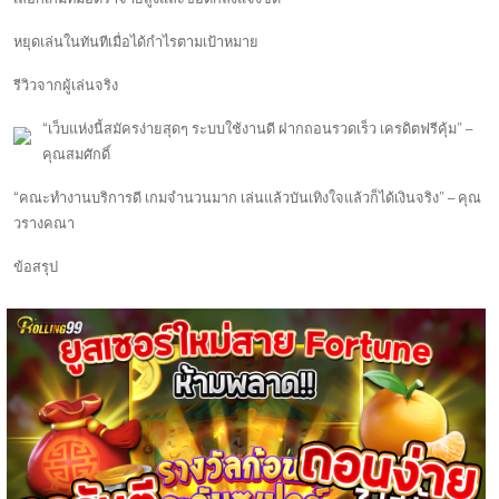
หยุดเล่นในทันทีเมื่อได้กำไรตามเป้าหมาย
รีวิวจากผู้เล่นจริง
“เว็บแห่งนี้สมัครง่ายสุดๆ ระบบใช้งานดี ฝากถอนรวดเร็ว เครดิตฟรีคุ้ม” –
คุณสมศักดิ์
“คณะทำงานบริการดี เกมจำนวนมาก เล่นแล้วบันเทิงใจแล้วก็ได้เงินจริง” – คุณ
วรางคณา
ข้อสรุป