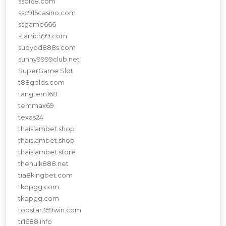
ssc168.com
ssc915casino.com
ssgame666
starrich99.com
sudyod888s.com
sunny9999club.net
SuperGame Slot
t88golds.com
tangtem168
temmax69
texas24
thaisiambet.shop
thaisiambet.shop
thaisiambet.store
thehulk888.net
tia8kingbet.com
tkbpgg.com
tkbpgg.com
topstar359win.com
tr1688.info