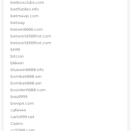
betboxclubs.com
betflixtikto.info
betm4vip.com
betway
betwin6666.com
betworld369hot.com
betworld369hot.com
bh99
bitcoin
bkkwin
bluewin8888.info
bombet888.win
bombet888.win
boonlert1688.com
brazil999
bwvip4.com
cafe444
carlo999.net
Casino
cc11388.com