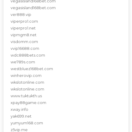
vegasisland168bet.com
vegasisland168bet.com
ver888.vip
viperpro1.com
viperpro1.net
vipmgm8.net
visdomm.com
vvip16688.com
wdc888bets.com
we789s.com
westbluez168bet.com
winherovip.com
wkslotonline.com
wkslotonline.com
www.tuktukth.us
xpay88game.com
xway.info
yak699.net
yumyum168.com
z5vip.me