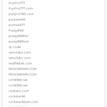
PunPro777
PunPro777.com
punpro789.com
puntaek66
puntaek77
Pussy888
pussy888fun
pussy888win
qr code
ramclubx.com
ramclubx.com
realflikbet.com
RENO88WIN.COM
RENO88WIN.COM
rich8188.net
rich8188.net
rizzbetx.com
rockstar66
rockstar66win.com