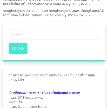
ปล่อยไม่อั้นคาสิโนสดภาพสมจริงคุ้มค่าเกินคาด Top 32 by Kurtis
hengheng989 28 December hengheng989 สมัคร เรียกดูย้อนหลังได้
ดาวน์โหลดเก็บไว้ได้ช่วยติดตามผลได้สะดวก Top 100 by Celinda
»
การบรรลุเป้าหมายมักมากับการตัดสินใจของเราในเวลาที่เรารับมัน
อย่างจริงใจ
เว็บสล็อตและบาคาร่าของโครตดีเว็บนี้เล่นแล้วรวยจัดๆ
https://918kissauto.xyz
หนังชนโรง
https://sagame168th.club