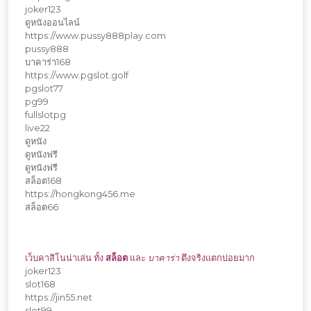
joker123
ดูหนังออนไลน์
https://www.pussy888play.com
pussy888
บาคาร่า168
https://www.pgslot.golf
pgslot77
pg99
fullslotpg
live22
ดูหนัง
ดูหนังฟรี
ดูหนังฟรี
สล็อต168
https://hongkong456.me
สล็อต66
เว็บคาสิโนน่าเล่น ทั้ง
สล็อต
และ
บาคาร่า
ตึงจริงแตกบ่อยมาก
joker123
slot168
https://jin55.net
slot99