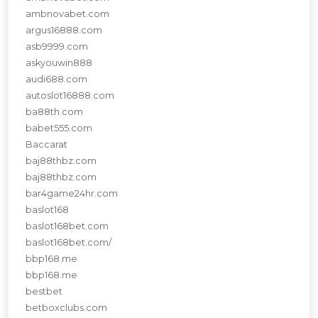
ambnovabet.com
argus16888.com
asb9999.com
askyouwin888
audi688.com
autoslot16888.com
ba88th.com
babet555.com
Baccarat
baj88thbz.com
baj88thbz.com
bar4game24hr.com
baslot168
baslot168bet.com
baslot168bet.com/
bbp168.me
bbp168.me
bestbet
betboxclubs.com