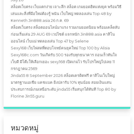
สล็อตเว็บตรง เว็บแตกง่าย เจาะลึก สล็อต เกมยอดฮิตแห่งยุค พร้อมวิธี
เล่นและสิ่งที่มือใหม่ต้องรู้ พนัน เว็บใหญ่ ทดลองเล่น Top 48 by
Kenneth Jin888.asia 26 ก.ค. 69
สล็อตเว็บตรง สล็อตออนไลน์มาแรง รวมเกมยอดนิยม พร้อมเคล็ดลับ
ก่อนเริ่มเล่น 29 AUG 69 เวปไซต์ แจกหนัก Jin888.asia คาสิโน
ออนไลน์ เว็บแม่ ทดลองเล่น Top 47 by Selene
Sexy168 เว็บไพ่สดที่ตอบโจทย์คนยุคใหม่ Top 100 by Alisia
Sexy168c.com วันเกิดรับ 500 รองรับทุกธนาคาร ถอนเร็วทันใจ
เว็บดี มีโต๊ะให้เลือกเยอะ sexy168 เปิดเกมไว รับโปรใหญ่ไปเลย 11
กรกฎาคม 2569
Jinda55 8 September 2026 สล็อตเครดิตฟรี คาสิโนเว็บใหญ่
มาตรฐานเอเชีย แคชแบค ยิงปลารับ 10% ทุนน้อย สอยเงินแสน
ประสบการณ์เกมเหนือระดับ jinda55 เริ่มสนุกได้ทันที Top 80 by
Florine Jin55.guru
หมวดหมู่