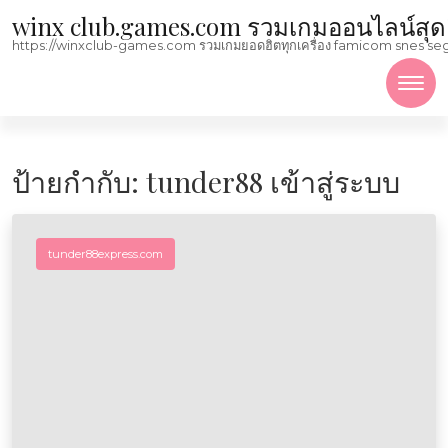
Skip to content
winx club.games.com รวมเกมออนไลน์สุดฮิตม
https://winxclub-games.com รวมเกมยอดฮิตทุกเครื่อง famicom snes sega mega
ป้ายกำกับ:
tunder88 เข้าสู่ระบบ
tunder88express.com