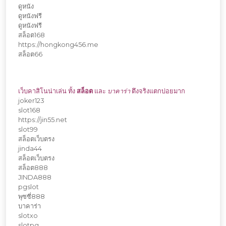
ดูหนัง
ดูหนังฟรี
ดูหนังฟรี
สล็อต168
https://hongkong456.me
สล็อต66
เว็บคาสิโนน่าเล่น ทั้ง
สล็อต
และ
บาคาร่า
ตึงจริงแตกบ่อยมาก
joker123
slot168
https://jin55.net
slot99
สล็อตเว็บตรง
jinda44
สล็อตเว็บตรง
สล็อต888
JINDA888
pgslot
พุซซี่888
บาคาร่า
slotxo
slotpg