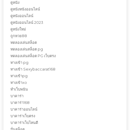
ดูหนัง
ดูหนังหนังออนไลน์
ดูหนังออนไลน์
ดูหนังออนไลน์ 2023
ดูหนังใหม่
ถูกหวย88
ทดลองเล่นสล็อต
ทดลองเล่นสล็อต pg
ทดลองเล่นสล็อต PG เว็บตรง
ทางเข้า pg
ทางเข้า Sexybaccarat168
ทางเข้าpg
ทางเข้าxo
ทำเว็บพนัน
บาคาร่า
บาคาร่า168
บาคาร่าออนไลน์
บาคาร่าเว็บตรง
บาคาร่าเว็บไหนดี
ปั่นสล็อต