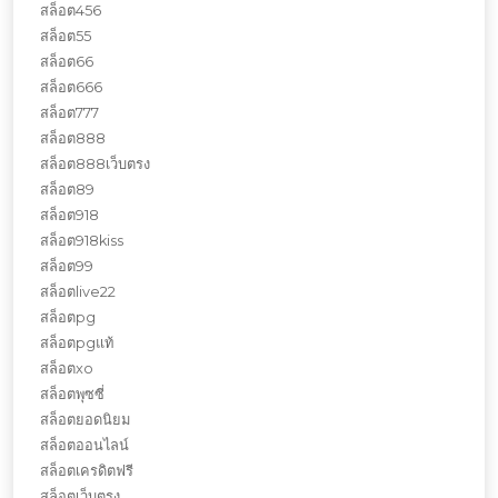
สล็อต456
สล็อต55
สล็อต66
สล็อต666
สล็อต777
สล็อต888
สล็อต888เว็บตรง
สล็อต89
สล็อต918
สล็อต918kiss
สล็อต99
สล็อตlive22
สล็อตpg
สล็อตpgแท้
สล็อตxo
สล็อตพุซซี่
สล็อตยอดนิยม
สล็อตออนไลน์
สล็อตเครดิตฟรี
สล็อตเว็บตรง