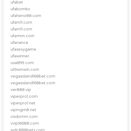
ufabet
ufabombx
ufaheno88.com
ufam11.com
ufam11.com
ufamnn.com
ufanance
ufasexygame
ufawinner
usa899.com
ut9winwin.com
vegasisland168bet.com
vegasisland168bet.com
ver888.vip
viperpro1.com
viperpro1.net
vipmgm8.net
visdomm.com
vvip16688.com
wdc888bets.com