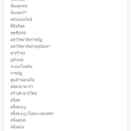
ปั่นแตก66
ปั่นแตก77
พนันออนไลน์
พีจีสล็อต
พุซซี่888
มหาวิทยาลัยราชภัฏ
มหาวิทยาลัยสวนสุนันทา
มาเก๊า69
ยูฟ่าเบท
ระบบเว็บพนัน
ราชภัฏ
ศูนย์รวมเกมไพ่
สมัครบาคาร่า
สร้างคิวอาร์โค้ด
สล็อต
สล็อต pg
สล็อต pg เว็บตรง แตกหนัก
สล็อต168
สล็อต24