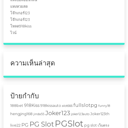
แทงหวยสด
โจ๊กเกอร์123
โจ๊กเกอร์123
โหลด918kiss
ไวน์
ความเห็นล่าสุด
ป้ายกำกับ
fullslotpg
918Kiss
188bet
918kissauto
alot666
funny18
Joker123
hengjing168
Joker123th
jinda55
joker123auto
PGSlot
PG Slot
PG
live22
pg slot เว็บตรง