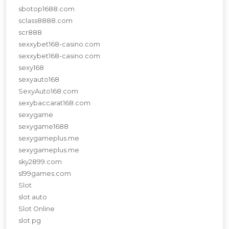
sbotop1688.com
sclass8888.com
scr888
sexxybet168-casino.com
sexxybet168-casino.com
sexy168
sexyauto168
SexyAuto168.com
sexybaccarat168.com
sexygame
sexygame1688
sexygameplus.me
sexygameplus.me
sky2899.com
sl99games.com
Slot
slot auto
Slot Online
slot pg