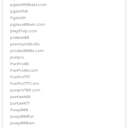
pgslot999bets.com
pgslotfish
Pgslotth
pgzeus88win.com
play97vip.com
pokbet88
premium66.info
proded888x.com
punpro
PunPro66
PunPro66.com
PunPro777
PunPro777.com
punpro789.com
puntaek66
puntaek77
Pussy888
pussy888fun
pussy888win