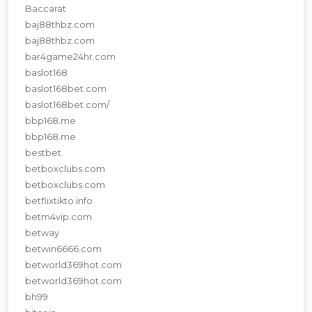
Baccarat
baj88thbz.com
baj88thbz.com
bar4game24hr.com
baslot168
baslot168bet.com
baslot168bet.com/
bbp168.me
bbp168.me
bestbet
betboxclubs.com
betboxclubs.com
betflixtikto.info
betm4vip.com
betway
betwin6666.com
betworld369hot.com
betworld369hot.com
bh99