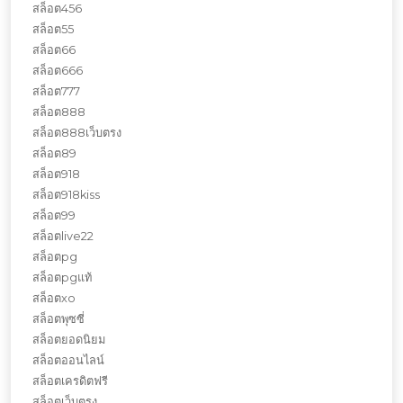
สล็อต456
สล็อต55
สล็อต66
สล็อต666
สล็อต777
สล็อต888
สล็อต888เว็บตรง
สล็อต89
สล็อต918
สล็อต918kiss
สล็อต99
สล็อตlive22
สล็อตpg
สล็อตpgแท้
สล็อตxo
สล็อตพุซซี่
สล็อตยอดนิยม
สล็อตออนไลน์
สล็อตเครดิตฟรี
สล็อตเว็บตรง