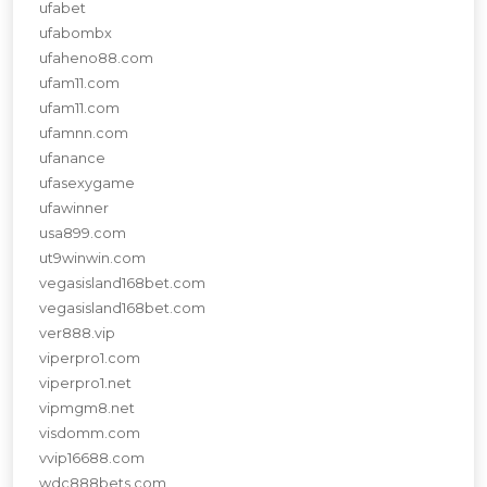
ufabet
ufabombx
ufaheno88.com
ufam11.com
ufam11.com
ufamnn.com
ufanance
ufasexygame
ufawinner
usa899.com
ut9winwin.com
vegasisland168bet.com
vegasisland168bet.com
ver888.vip
viperpro1.com
viperpro1.net
vipmgm8.net
visdomm.com
vvip16688.com
wdc888bets.com