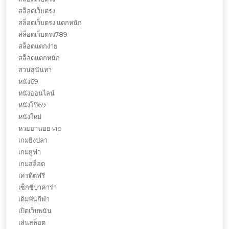
สล็อตเว็บตรง
สล็อตเว็บตรง แตกหนัก
สล็อตเว็บตรง789
สล็อตแตกง่าย
สล็อตแตกหนัก
สวนสุนันทา
หนัง69
หนังออนไลน์
หนังโป๊69
หนังใหม่
หวยฮานอย vip
เกมยิงปลา
เกมยูฟ่า
เกมสล็อต
เครดิตฟรี
เซ็กซี่บาคาร่า
เดิมพันกีฬา
เปิดเว็บพนัน
เล่นสล็อต