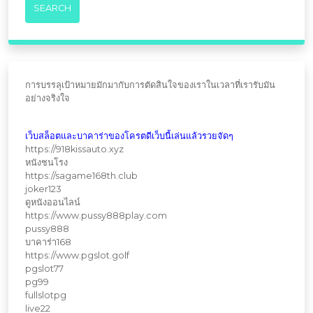
การบรรลุเป้าหมายมักมากับการตัดสินใจของเราในเวลาที่เรารับมัน
อย่างจริงใจ
เว็บสล็อตและบาคาร่าของโครตดีเว็บนี้เล่นแล้วรวยจัดๆ
https://918kissauto.xyz
หนังชนโรง
https://sagame168th.club
joker123
ดูหนังออนไลน์
https://www.pussy888play.com
pussy888
บาคาร่า168
https://www.pgslot.golf
pgslot77
pg99
fullslotpg
live22