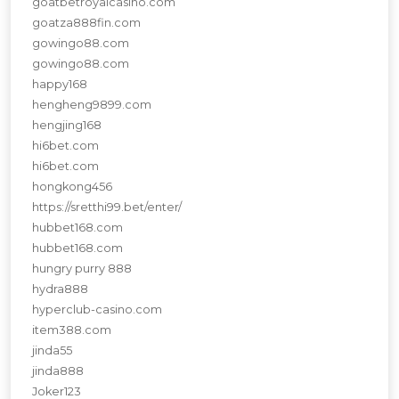
goatbetroyalcasino.com
goatza888fin.com
gowingo88.com
gowingo88.com
happy168
hengheng9899.com
hengjing168
hi6bet.com
hi6bet.com
hongkong456
https://sretthi99.bet/enter/
hubbet168.com
hubbet168.com
hungry purry 888
hydra888
hyperclub-casino.com
item388.com
jinda55
jinda888
Joker123