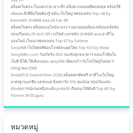
สล็อตเว็บตรง เว็บแตกง่าย เจาะลึก สล็อต เกมยอดฮิตแห่งยุค พร้อมวิธี
เล่นและสิ่งที่มือใหม่ต้องรู้ พนัน เว็บใหญ่ ทดลองเล่น Top 48 by
Kenneth Jin888.asia 26 ก.ค. 69
สล็อตเว็บตรง สล็อตออนไลน์มาแรง รวมเกมยอดนิยม พร้อมเคล็ดลับ
ก่อนเริ่มเล่น 29 AUG 69 เวปไซต์ แจกหนัก Jin888.asia คาสิโน
ออนไลน์ เว็บแม่ ทดลองเล่น Top 47 by Selene
Sexy168 เว็บไพ่สดที่ตอบโจทย์คนยุคใหม่ Top 100 by Alisia
Sexy168c.com วันเกิดรับ 500 รองรับทุกธนาคาร ถอนเร็วทันใจ
เว็บดี มีโต๊ะให้เลือกเยอะ sexy168 เปิดเกมไว รับโปรใหญ่ไปเลย 11
กรกฎาคม 2569
Jinda55 8 September 2026 สล็อตเครดิตฟรี คาสิโนเว็บใหญ่
มาตรฐานเอเชีย แคชแบค ยิงปลารับ 10% ทุนน้อย สอยเงินแสน
ประสบการณ์เกมเหนือระดับ jinda55 เริ่มสนุกได้ทันที Top 80 by
Florine Jin55.guru
หมวดหมู่