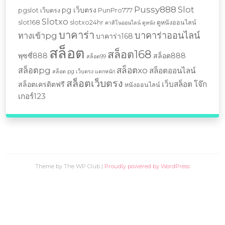
Pussy888
Slot
pg เว็บตรง
pgslot เว็บตรง
PunPro777
Slotxo
slot168
slotxo24hr
ดูหนังออนไลน์
คาสิโนออนไลน์
ดูหนัง
บาคาร่า
บาคาร่าออนไลน์
ทางเข้าpg
บาคาร่า168
สล็อต
สล็อต168
พุซซี่888
สล็อต888
สล็อต99
สล็อตxo
สล็อตpg
สล็อตออนไลน์
สล็อต pg เว็บตรง แตกหนัก
สล็อตเว็บตรง
เว็บสล็อต
โจ๊ก
สล็อตเครดิตฟรี
หนังออนไลน์
เกอร์123
Theme by The WP Club
|
Proudly powered by WordPress