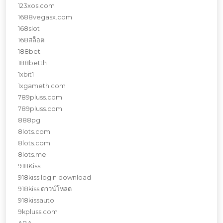
123xos.com
1688vegasx.com
168slot
168สล็อต
188bet
188betth
1xbit1
1xgameth.com
789pluss.com
789pluss.com
888pg
8lots.com
8lots.com
8lots.me
918Kiss
918kiss login download
918kiss ดาวน์โหลด
918kissauto
9kpluss.com