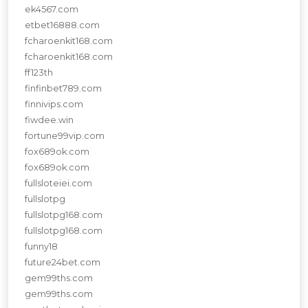
ek4567.com
etbet16888.com
fcharoenkit168.com
fcharoenkit168.com
ff123th
finfinbet789.com
finnivips.com
fiwdee.win
fortune99vip.com
fox689ok.com
fox689ok.com
fullsloteiei.com
fullslotpg
fullslotpg168.com
fullslotpg168.com
funny18
future24bet.com
gem99ths.com
gem99ths.com