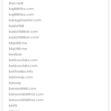
Baccarat
baj88thbz.com
baj88thbz.com
bar4game24hr.com
baslot168
baslot168bet.com
baslot168bet.com/
bbp168.me
bbp168.me
bestbet
betboxclubs.com
betboxclubs.com
betflixtikto.info
betm4vip.com
betway
betwin6666.com
betworld369hot.com
betworld369hot.com
bh99