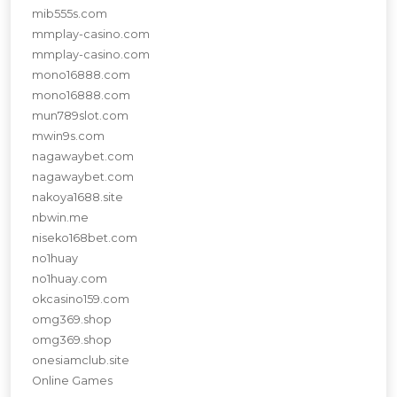
mib555s.com
mmplay-casino.com
mmplay-casino.com
mono16888.com
mono16888.com
mun789slot.com
mwin9s.com
nagawaybet.com
nagawaybet.com
nakoya1688.site
nbwin.me
niseko168bet.com
no1huay
no1huay.com
okcasino159.com
omg369.shop
omg369.shop
onesiamclub.site
Online Games