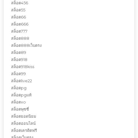
สล็อต456
สล็อต55
สล็อต66
สล็อต666
สล็อต777
สล็อต888
สล็อต888เว็บตรง
สล็อต89
สล็อต918
สล็อต918kiss
สล็อต99
สล็อตlive22
สล็อตpg
สล็อตpgแท้
สล็อตxo
สล็อตพุซซี่
สล็อตยอดนิยม
สล็อตออนไลน์
สล็อตเครดิตฟรี
สล็อตเว็บตรง