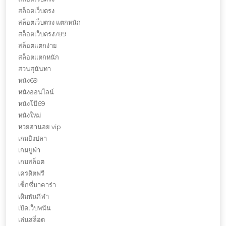
สล็อตเว็บตรง
สล็อตเว็บตรง แตกหนัก
สล็อตเว็บตรง789
สล็อตแตกง่าย
สล็อตแตกหนัก
สวนสุนันทา
หนัง69
หนังออนไลน์
หนังโป๊69
หนังใหม่
หวยฮานอย vip
เกมยิงปลา
เกมยูฟ่า
เกมสล็อต
เครดิตฟรี
เซ็กซี่บาคาร่า
เดิมพันกีฬา
เปิดเว็บพนัน
เล่นสล็อต