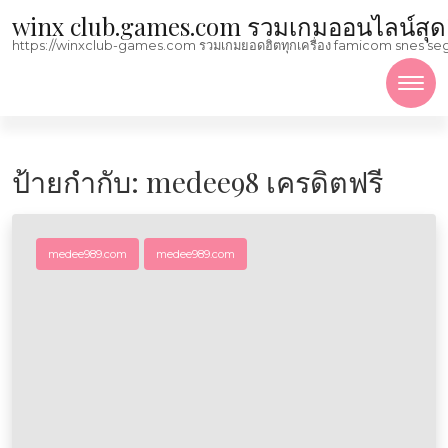
Skip to content
winx club.games.com รวมเกมออนไลน์สุดฮิตม
https://winxclub-games.com รวมเกมยอดฮิตทุกเครื่อง famicom snes sega mega
ป้ายกำกับ:
medee98 เครดิตฟรี
medee989.com
medee989.com