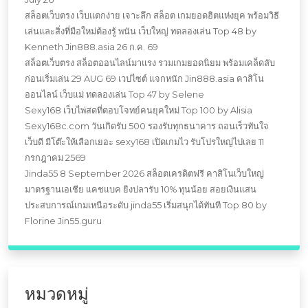
สล็อตเว็บตรง เว็บแตกง่าย เจาะลึก สล็อต เกมยอดฮิตแห่งยุค พร้อมวิธี
เล่นและสิ่งที่มือใหม่ต้องรู้ พนัน เว็บใหญ่ ทดลองเล่น Top 48 by
Kenneth Jin888.asia 26 ก.ค. 69
สล็อตเว็บตรง สล็อตออนไลน์มาแรง รวมเกมยอดนิยม พร้อมเคล็ดลับ
ก่อนเริ่มเล่น 29 AUG 69 เวปไซต์ แจกหนัก Jin888.asia คาสิโน
ออนไลน์ เว็บแม่ ทดลองเล่น Top 47 by Selene
Sexy168 เว็บไพ่สดที่ตอบโจทย์คนยุคใหม่ Top 100 by Alisia
Sexy168c.com วันเกิดรับ 500 รองรับทุกธนาคาร ถอนเร็วทันใจ
เว็บดี มีโต๊ะให้เลือกเยอะ sexy168 เปิดเกมไว รับโปรใหญ่ไปเลย 11
กรกฎาคม 2569
Jinda55 8 September 2026 สล็อตเครดิตฟรี คาสิโนเว็บใหญ่
มาตรฐานเอเชีย แคชแบค ยิงปลารับ 10% ทุนน้อย สอยเงินแสน
ประสบการณ์เกมเหนือระดับ jinda55 เริ่มสนุกได้ทันที Top 80 by
Florine Jin55.guru
หมวดหมู่