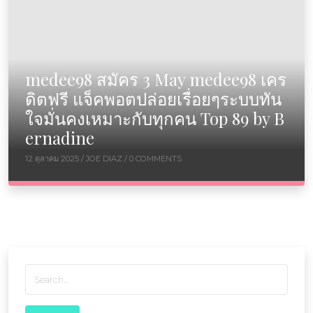
medee98 สมัคร 3 May medee98 เคร
ดิตฟรี แจ็คพอตปล่อยเรื่อยๆระบบทัน
ใจมั่นคงเหมาะกับทุกคน Top 89 by B
ernadine
12 ตุลาคม 2025 /
JOE DIAZ
/ 0 COMMENTS