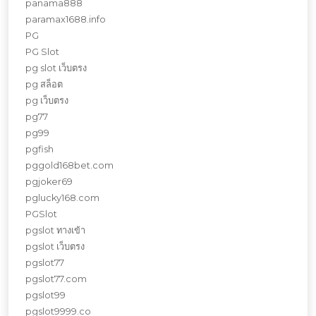
panama888
paramax1688.info
PG
PG Slot
pg slot เว็บตรง
pg สล็อต
pg เว็บตรง
pg77
pg99
pgfish
pggold168bet.com
pgjoker69
pglucky168.com
PGSlot
pgslot ทางเข้า
pgslot เว็บตรง
pgslot77
pgslot77.com
pgslot99
pgslot9999.co