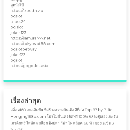
ดูหนังโป๊
https://1xbetth.vip
pgslot
allbet24
pg slot
joker 123
https://samurai777.net
https://tokyoslot88.com
pgslotbetway
joker123
pgslot
https://gogoslot.asia
เรื่องล่าสุด
สล็อต168 เกมเดิมพัน ที่สร้างความบันเทิง ดีที่สุด Top 87 by Billie
Hengjing168d.com โปรโมชั่นเครดิตฟรี 100% กล่องสุ่มเฮงเฮง รับ
เครดิตฟรี ไลฟ์สด สล็อต ยิงปลา กีฬา ไพ่ สล็อต168 ที่ 1 ของเอเชีย 3
July 26