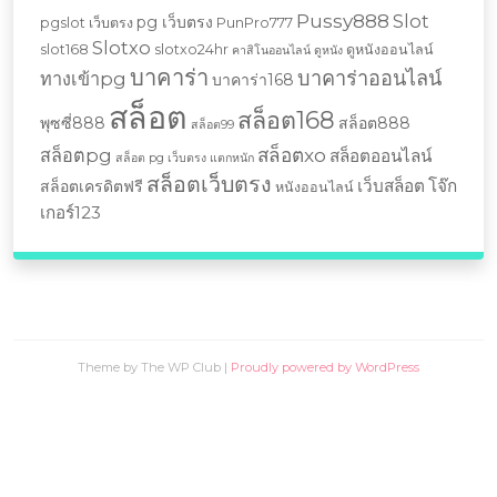
Pussy888
Slot
pg เว็บตรง
pgslot เว็บตรง
PunPro777
Slotxo
slot168
slotxo24hr
ดูหนังออนไลน์
คาสิโนออนไลน์
ดูหนัง
บาคาร่า
บาคาร่าออนไลน์
ทางเข้าpg
บาคาร่า168
สล็อต
สล็อต168
พุซซี่888
สล็อต888
สล็อต99
สล็อตxo
สล็อตpg
สล็อตออนไลน์
สล็อต pg เว็บตรง แตกหนัก
สล็อตเว็บตรง
เว็บสล็อต
โจ๊ก
สล็อตเครดิตฟรี
หนังออนไลน์
เกอร์123
Theme by The WP Club
|
Proudly powered by WordPress