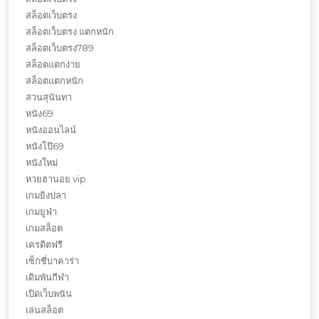
สล็อตเว็บตรง
สล็อตเว็บตรง แตกหนัก
สล็อตเว็บตรง789
สล็อตแตกง่าย
สล็อตแตกหนัก
สวนสุนันทา
หนัง69
หนังออนไลน์
หนังโป๊69
หนังใหม่
หวยฮานอย vip
เกมยิงปลา
เกมยูฟ่า
เกมสล็อต
เครดิตฟรี
เซ็กซี่บาคาร่า
เดิมพันกีฬา
เปิดเว็บพนัน
เล่นสล็อต