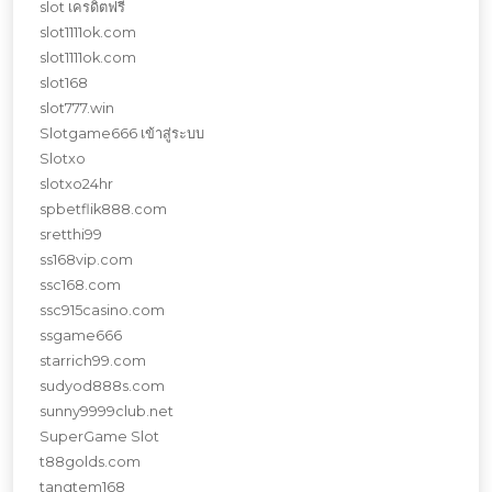
slot เครดิตฟรี
slot1111ok.com
slot1111ok.com
slot168
slot777.win
Slotgame666 เข้าสู่ระบบ
Slotxo
slotxo24hr
spbetflik888.com
sretthi99
ss168vip.com
ssc168.com
ssc915casino.com
ssgame666
starrich99.com
sudyod888s.com
sunny9999club.net
SuperGame Slot
t88golds.com
tangtem168