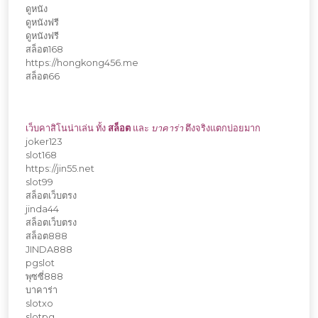
ดูหนัง
ดูหนังฟรี
ดูหนังฟรี
สล็อต168
https://hongkong456.me
สล็อต66
เว็บคาสิโนน่าเล่น ทั้ง
สล็อต
และ
บาคาร่า
ตึงจริงแตกบ่อยมาก
joker123
slot168
https://jin55.net
slot99
สล็อตเว็บตรง
jinda44
สล็อตเว็บตรง
สล็อต888
JINDA888
pgslot
พุซซี่888
บาคาร่า
slotxo
slotpg