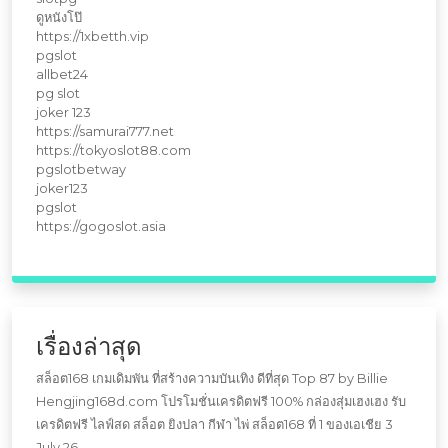
ดูหนังโป๊
https://1xbetth.vip
pgslot
allbet24
pg slot
joker 123
https://samurai777.net
https://tokyoslot88.com
pgslotbetway
joker123
pgslot
https://gogoslot.asia
เรื่องล่าสุด
สล็อต168 เกมเดิมพัน ที่สร้างความบันเทิง ดีที่สุด Top 87 by Billie
Hengjing168d.com โปรโมชั่นเครดิตฟรี 100% กล่องสุ่มเฮงเฮง รับ
เครดิตฟรี ไลฟ์สด สล็อต ยิงปลา กีฬา ไพ่ สล็อต168 ที่ 1 ของเอเชีย 3
July 26