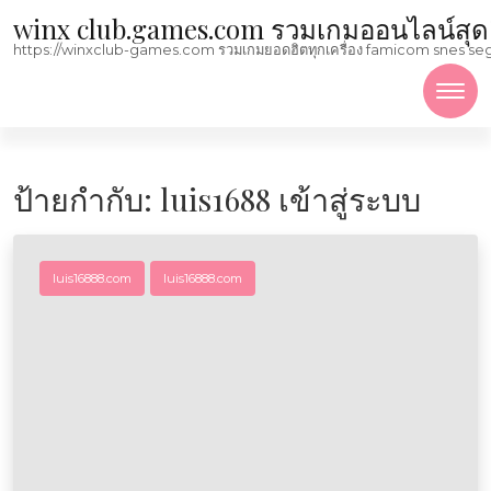
Skip to content
winx club.games.com รวมเกมออนไลน์สุดฮิตม
https://winxclub-games.com รวมเกมยอดฮิตทุกเครื่อง famicom snes sega mega
ป้ายกำกับ:
luis1688 เข้าสู่ระบบ
luis16888.com
luis16888.com