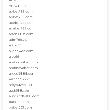
ABA
ABAGroup2
abbet789.com
abbet789.com
acebet789.com
acebet789.com
aden168ss.com
adm789.vip
allbet24hr
allone745s.com
alot66
ambnovabet.com
ambnovabet.com
argus16888.com
asb9999.com
askyouwin888
audi688.com
autoslot16888.com
ba88th.com
babet555.com