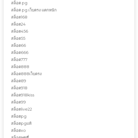
สล็อต pg
สล็อต pg เว็บตรง แตกหนัก
สล็อต168
สล็อต24
สล็อต456
สล็อต55
สล็อต66
สล็อต666
สล็อต777
สล็อต888
สล็อต888เว็บตรง
สล็อต89
สล็อต918
สล็อต918kiss
สล็อต99
สล็อตlive22
สล็อตpg
สล็อตpgแท้
สล็อตxo
สล็อตพุซซี่