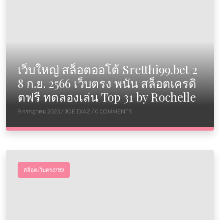
เว็บใหญ่ สล็อตออโต้ Sretthi99.bet 2
8 ก.ย. 2566 เว็บตรง พนัน สล็อตเครดิ
ตฟรี ทดลองเล่น Top 31 by Rochelle
9 กรกฎาคม 2023 /
JOE DIAZ
/ 0 COMMENTS
สล็อตเว็บตรง789