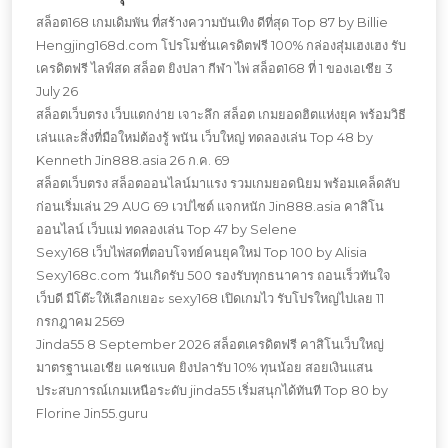
สล็อต168 เกมเดิมพัน ที่สร้างความบันเทิง ดีที่สุด Top 87 by Billie
Hengjing168d.com โปรโมชั่นเครดิตฟรี 100% กล่องสุ่มเฮงเฮง รับ
เครดิตฟรี ไลฟ์สด สล็อต ยิงปลา กีฬา ไพ่ สล็อต168 ที่ 1 ของเอเชีย 3
July 26
สล็อตเว็บตรง เว็บแตกง่าย เจาะลึก สล็อต เกมยอดฮิตแห่งยุค พร้อมวิธี
เล่นและสิ่งที่มือใหม่ต้องรู้ พนัน เว็บใหญ่ ทดลองเล่น Top 48 by
Kenneth Jin888.asia 26 ก.ค. 69
สล็อตเว็บตรง สล็อตออนไลน์มาแรง รวมเกมยอดนิยม พร้อมเคล็ดลับ
ก่อนเริ่มเล่น 29 AUG 69 เวปไซต์ แจกหนัก Jin888.asia คาสิโน
ออนไลน์ เว็บแม่ ทดลองเล่น Top 47 by Selene
Sexy168 เว็บไพ่สดที่ตอบโจทย์คนยุคใหม่ Top 100 by Alisia
Sexy168c.com วันเกิดรับ 500 รองรับทุกธนาคาร ถอนเร็วทันใจ
เว็บดี มีโต๊ะให้เลือกเยอะ sexy168 เปิดเกมไว รับโปรใหญ่ไปเลย 11
กรกฎาคม 2569
Jinda55 8 September 2026 สล็อตเครดิตฟรี คาสิโนเว็บใหญ่
มาตรฐานเอเชีย แคชแบค ยิงปลารับ 10% ทุนน้อย สอยเงินแสน
ประสบการณ์เกมเหนือระดับ jinda55 เริ่มสนุกได้ทันที Top 80 by
Florine Jin55.guru