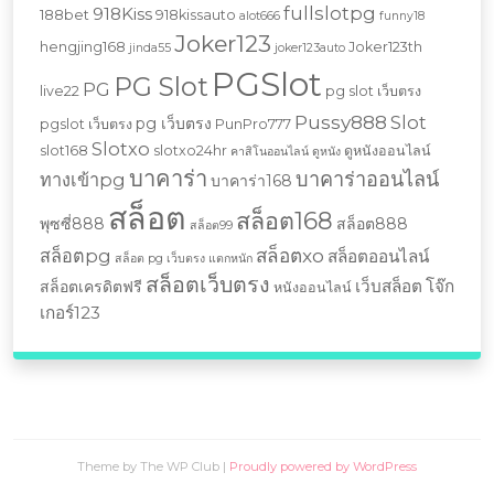
fullslotpg
918Kiss
188bet
918kissauto
alot666
funny18
Joker123
hengjing168
Joker123th
jinda55
joker123auto
PGSlot
PG Slot
PG
live22
pg slot เว็บตรง
Pussy888
Slot
pg เว็บตรง
pgslot เว็บตรง
PunPro777
Slotxo
slot168
slotxo24hr
ดูหนังออนไลน์
คาสิโนออนไลน์
ดูหนัง
บาคาร่า
บาคาร่าออนไลน์
ทางเข้าpg
บาคาร่า168
สล็อต
สล็อต168
พุซซี่888
สล็อต888
สล็อต99
สล็อตxo
สล็อตpg
สล็อตออนไลน์
สล็อต pg เว็บตรง แตกหนัก
สล็อตเว็บตรง
เว็บสล็อต
โจ๊ก
สล็อตเครดิตฟรี
หนังออนไลน์
เกอร์123
Theme by The WP Club
|
Proudly powered by WordPress