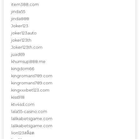
item388.com
jinda55
jinda888
Joker123
joker123auto
joker123th
Joker123th.com
juad69
khumsup888.me
kingdom66
kingromans789.com
kingromans789.com
kingxxxbet123.com
kiss918
ktv4sd.com
lala55-casino.com
lalikabetsgame.com
lalikabetsgame.com
lion123สล็อต