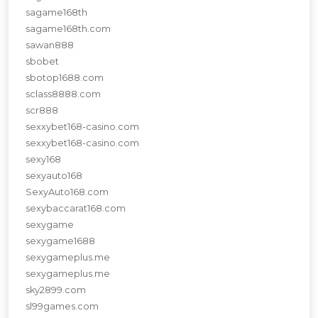
sagame168th
sagame168th.com
sawan888
sbobet
sbotop1688.com
sclass8888.com
scr888
sexxybet168-casino.com
sexxybet168-casino.com
sexy168
sexyauto168
SexyAuto168.com
sexybaccarat168.com
sexygame
sexygame1688
sexygameplus.me
sexygameplus.me
sky2899.com
sl99games.com