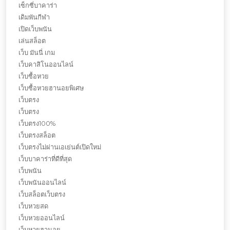
เซ็กซี่บาคาร่า
เดิมพันกีฬา
เปิดเว็บพนัน
เล่นสล็อต
เว็บ มันนี่ เกม
เว็บคาสิโนออนไลน์
เว็บซื้อหวย
เว็บซื้อหวยฮานอยพิเศษ
เว็บตรง
เว็บตรง
เว็บตรง100%
เว็บตรงสล็อต
เว็บตรงไม่ผ่านเอเย่นต์เปิดใหม่
เว็บบาคาร่าที่ดีที่สุด
เว็บพนัน
เว็บพนันออนไลน์
เว็บสล็อตเว็บตรง
เว็บหวยสด
เว็บหวยออนไลน์
เว็บหวยฮานอย