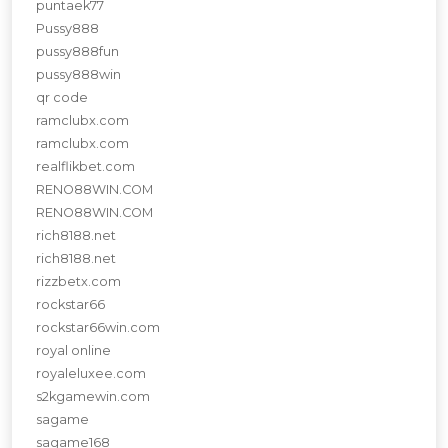
puntaek77
Pussy888
pussy888fun
pussy888win
qr code
ramclubx.com
ramclubx.com
realflikbet.com
RENO88WIN.COM
RENO88WIN.COM
rich8188.net
rich8188.net
rizzbetx.com
rockstar66
rockstar66win.com
royal online
royaleluxee.com
s2kgamewin.com
sagame
sagame168