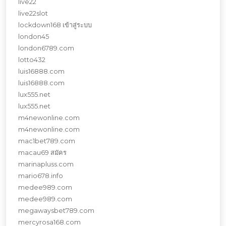
live22
live22slot
lockdown168 เข้าสู่ระบบ
london45
london6789.com
lotto432
luis16888.com
luis16888.com
lux555.net
lux555.net
m4newonline.com
m4newonline.com
mac1bet789.com
macau69 สมัคร
marinapluss.com
mario678.info
medee989.com
medee989.com
megawaysbet789.com
mercyrosa168.com