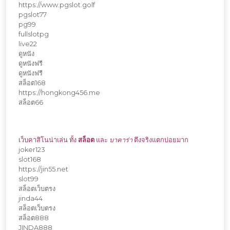
https://www.pgslot.golf
pgslot77
pg99
fullslotpg
live22
ดูหนัง
ดูหนังฟรี
ดูหนังฟรี
สล็อต168
https://hongkong456.me
สล็อต66
เว็บคาสิโนน่าเล่น ทั้ง
สล็อต
และ
บาคาร่า
ตึงจริงแตกบ่อยมาก
joker123
slot168
https://jin55.net
slot99
สล็อตเว็บตรง
jinda44
สล็อตเว็บตรง
สล็อต888
JINDA888