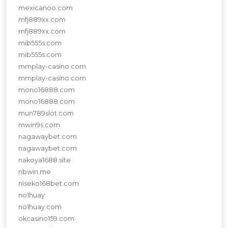
mexicanoo.com
mfj889xx.com
mfj889xx.com
mib555s.com
mib555s.com
mmplay-casino.com
mmplay-casino.com
mono16888.com
mono16888.com
mun789slot.com
mwin9s.com
nagawaybet.com
nagawaybet.com
nakoya1688.site
nbwin.me
niseko168bet.com
no1huay
no1huay.com
okcasino159.com