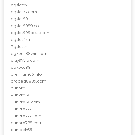
pgslot77
pgslot77.com
pgslot99
pgslot9999.co
pgslot999bets.com
pgslotfish
Pgslotth
pgzeus88win.com
play97vip.com
pokbet88
premium66.info
proded888x.com
punpro
PunPro66
PunPro66.com
PunPro777
PunPro777.com
punpro789.com
puntaek66