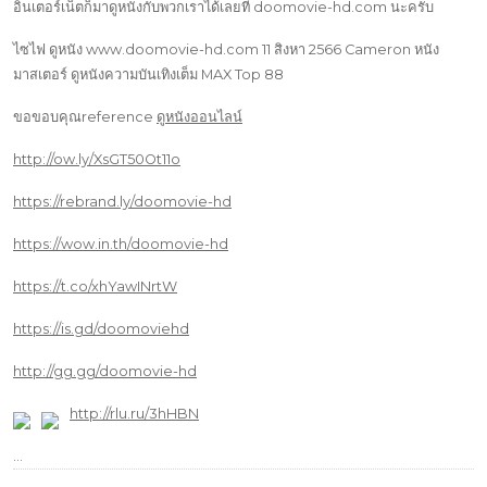
อินเตอร์เน็ตก็มาดูหนังกับพวกเราได้เลยที่ doomovie-hd.com นะครับ
ไซไฟ ดูหนัง www.doomovie-hd.com 11 สิงหา 2566 Cameron หนัง
มาสเตอร์ ดูหนังความบันเทิงเต็ม MAX Top 88
ขอขอบคุณreference
ดูหนังออนไลน์
http://ow.ly/XsGT50Ot11o
https://rebrand.ly/doomovie-hd
https://wow.in.th/doomovie-hd
https://t.co/xhYawINrtW
https://is.gd/doomoviehd
http://gg.gg/doomovie-hd
http://rlu.ru/3hHBN
…