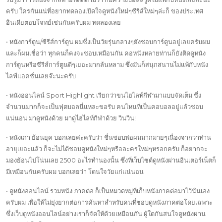
ครับ ใครกันแน่ที่อยากทดลองเปิดใจดูหนังใหม่ๆซีรีส์ใหม่ๆล่ะก็ ของประเทศ
อินเดียตอบโจทย์เช่นกันครับผม ทดลองเลย
• หนังการ์ตูน/ซีรีส์การ์ตูน ผมซึ่งเป็นวัยรุ่นกลางๆยังชอบการ์ตูนอยู่เลยครับผม
และก็ผมเชื่อว่า ทุกคนก็คงจะชอบเหมือนกัน คอหนังหลายท่านก็ยังติดดูหนัง
การ์ตูนหรือซีรีส์การ์ตูนดีๆเยอะมากล้นหลาม ซึ่งมันก็สนุกสนานไม่แพ้กับหนัง
ไลฟ์แอคชั่นเลยจ๊ะนะครับ
• หนังออนไลน์ Sport Highlight เรียกว่าขนไฮไลท์กีฬามาแบบจัดเต็ม ซึ่ง
จำนวนมากก็จะเป็นฟุตบอลนี่แหละขอรับ คนไหนที่เป็นคอบอลอยู่แล้วชอบ
แน่นอน มาดูหนังด้วย มาดูไฮไลท์กีฬาด้วย วินวิน!
• หนังเก่า ย้อนยุค บอกเลยค่ะครับว่า ชื่นชอบพ่อผมมากมายๆเนื่องจากว่าท่าน
อายุเยอะแล้ว ก็จะไม่ได้ชอบดูหนังใหม่ๆหรือละครใหม่ๆหรอกครับ ก็อยากจะ
มองย้อนไปโน่นเลย 2500 อะไรทำนองนั้น ซึ่งที่เว็บไซต์ดูหนังผ่านอินเตอร์เน็ตก็
มีเหมือนกันครับผม บอกเลยว่า โดนใจวัยแก่แน่นอน
• ดูหนังออนไลน์ รวมหนัง ภาคต่อ ก็เป็นหมวดหมู่ที่เก็บหนังภาคต่อมาไว้นั่นเอง
ครับผม เพื่อให้ไม่ยุ่งยากต่อการค้นหาสำหรับคนที่ชอบดูหนังภาคต่อโดยเฉพาะ
ซึ่งเว็บดูหนังออนไลน์อย่างเราก็จัดให้ด้วยเหมือนกัน ผู้ใดกันสนใจดูหนังผ่าน