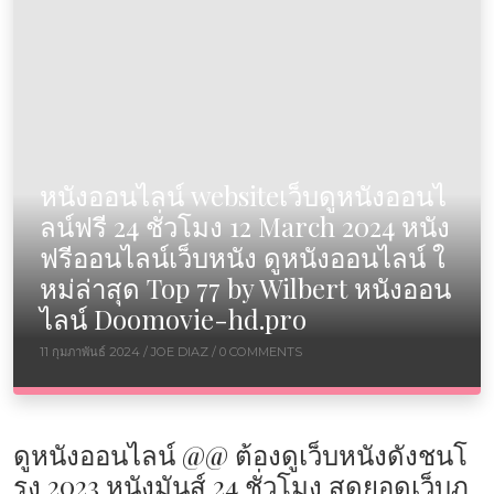
หนังออนไลน์ websiteเว็บดูหนังออนไ
ลน์ฟรี 24 ชั่วโมง 12 March 2024 หนัง
ฟรีออนไลน์เว็บหนัง ดูหนังออนไลน์ ใ
หม่ล่าสุด Top 77 by Wilbert หนังออน
ไลน์ Doomovie-hd.pro
11 กุมภาพันธ์ 2024 /
JOE DIAZ
/ 0 COMMENTS
ดูหนังออนไลน์ @@ ต้องดูเว็บหนังดังชนโ
รง 2023 หนังมันส์ 24 ชั่วโมง สุดยอดเว็บภ