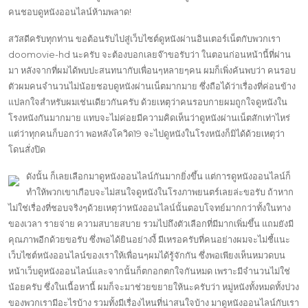
คนชอบดูหนังออนไลน์ห้ามพลาด!
สวัสดีครับทุกท่าน ขอต้อนรับไปสู่เว็บไซต์ดูหนังผ่านอินเตอร์เน็ตกับพวกเรา
doomovie-hd นะครับ จะต้องบอกเลยจ๊าขอรับว่า ในตอนก่อนหน้านี้ที่ผ่าน
มา หลังจากที่ผมได้พบปะสนทนากับเพื่อนๆหลายๆคน ผมก็เพิ่งค้นพบว่า คนรอบ
ตัวผมคนจำนวนไม่น้อยชอบดูหนังผ่านเน็ตมากมาย ซึ่งถือได้ว่าเรื่องที่ค่อนข้าง
แปลกใจสำหรับผมเช่นเดียวกันครับ ด้วยเหตุว่าคนรอบกายผมถูกใจดูหนังใน
โรงหนังกันมากมาย แทบจะไม่ค่อยมีความคิดเห็นว่าดูหนังผ่านเน็ตสักเท่าไหร่
แต่ว่าทุกคนก็บอกว่า พอหลังโควิด19 จะไปดูหนังในโรงหนังก็มิได้ด้วยเหตุว่า
โดนสั่งปิด
ดังนั้น ก็เลยเลือกมาดูหนังออนไลน์กันมากยิ่งขึ้น แต่การดูหนังออนไลน์ก็
ทำให้พวกเขาเกือบจะไม่สนใจดูหนังในโรงภาพยนตร์เลยล่ะขอรับ ถ้าหาก
ไม่ใช่เรื่องที่ชอบจริงๆด้วยเหตุว่าหนังออนไลน์นั้นตอบโจทย์มากกว่าทั้งในทาง
ของเวลา รายจ่าย ความสบายสบาย รวมไปถึงตัวเลือกที่มีมากเพิ่มขึ้น แถมยังมี
คุณภาพอีกด้วยขอรับ ซึ่งพอได้ยินอย่างงี้ มีเหรอครับที่คนอย่างผมจะไม่ชี้แนะ
เว็บไซต์หนังออนไลน์ของเราให้เพื่อนๆผมได้รู้จักกัน ซึ่งพอเพียงเห็นหมวดบน
หน้าเว็บดูหนังออนไลน์และจากนั้นก็ตกอกตกใจกันหมด เพราะมีจำนวนไม่ใช่
น้อยครับ ซึ่งในเนื้อหานี้ ผมก็จะมาช่วยขยายให้นะครับว่า หมู่หนังทั้งหมดทั้งปวง
ของพวกเรามีอะไรบ้าง รวมทั้งมีเรื่องไหนที่น่าสนใจบ้าง มาดูหนังออนไลน์กับเรา