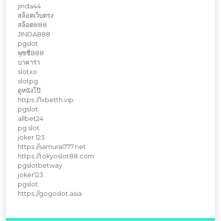
jinda44
สล็อตเว็บตรง
สล็อต888
JINDA888
pgslot
พุซซี่888
บาคาร่า
slotxo
slotpg
ดูหนังโป๊
https://1xbetth.vip
pgslot
allbet24
pg slot
joker 123
https://samurai777.net
https://tokyoslot88.com
pgslotbetway
joker123
pgslot
https://gogoslot.asia