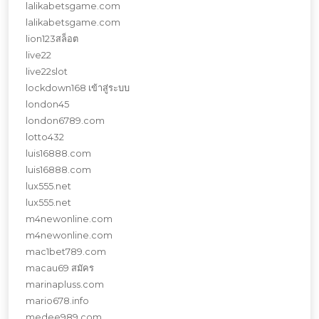
lalikabetsgame.com
lalikabetsgame.com
lion123สล็อต
live22
live22slot
lockdown168 เข้าสู่ระบบ
london45
london6789.com
lotto432
luis16888.com
luis16888.com
lux555.net
lux555.net
m4newonline.com
m4newonline.com
mac1bet789.com
macau69 สมัคร
marinapluss.com
mario678.info
medee989.com