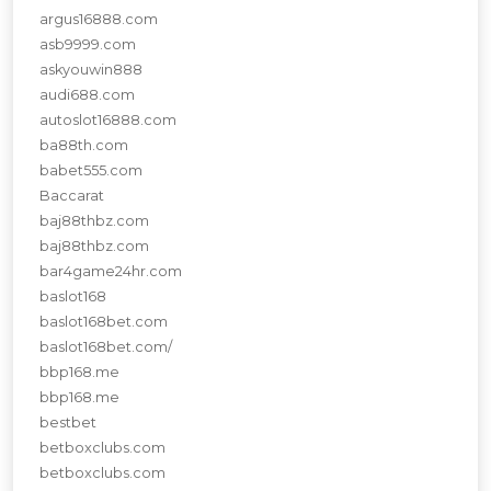
argus16888.com
asb9999.com
askyouwin888
audi688.com
autoslot16888.com
ba88th.com
babet555.com
Baccarat
baj88thbz.com
baj88thbz.com
bar4game24hr.com
baslot168
baslot168bet.com
baslot168bet.com/
bbp168.me
bbp168.me
bestbet
betboxclubs.com
betboxclubs.com