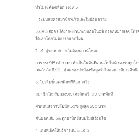
ทำไมจะต้องเลือก ssc915
1. ระบบสมัครสมาชิกที่เร็วและไม่มีอันตราย
ssc915 สมัคร ได้ง่ายๆผ่านระบบอัตโนมัติ กรอกหมายเลขโทรศัพ
ได้เลยโดยไม่ต้องรอแอดไม่น
2. เข้าสู่ระบบสบาย ไม่ต้องดาวน์โหลด
การ ssc915 เข้าระบบ ทำเป็นในทันทีผ่านเว็บไซต์ รองรับทุกโปรแ
เทคโนโลยี SSL คุ้มครองปกป้องข้อมูลรั่วไหลอย่างมีประสิทธิ
3. โปรโมชั่นเครดิตฟรีที่แจกจริง
สมาชิกใหม่รับ ssc915 เครดิตฟรี 100 บาททันที
ฝากหนแรกรับโบนัส 50% สูงสุด 500 บาท
คืนยอดเสีย 5% ทุกอาทิตย์แบบไม่มีเงื่อนไข
4. เกมที่เปิดให้บริการบน ssc915