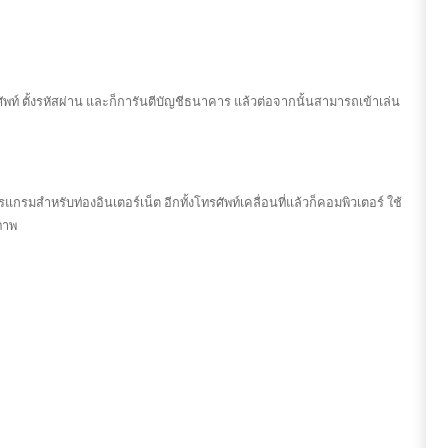
ท์ ตั้งรหัสผ่าน และก็การันตีบัญชีธนาคาร แล้วต่อจากนั้นสามารถเข้าเล่น
กรมสำหรับท่องอินเตอร์เน็ต อีกทั้งโทรศัพท์เคลื่อนที่แล้วก็คอมพิวเตอร์ ใช้
ภาพ