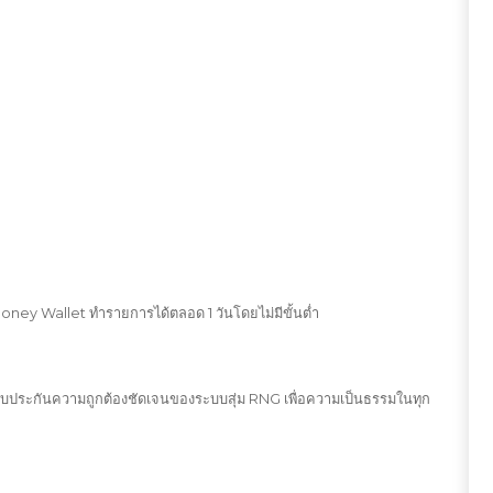
ney Wallet ทำรายการได้ตลอด 1 วันโดยไม่มีขั้นต่ำ
ับประกันความถูกต้องชัดเจนของระบบสุ่ม RNG เพื่อความเป็นธรรมในทุก