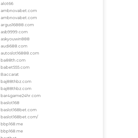
alot66
ambnovabet.com
ambnovabet.com
argus16888.com
asb9999.com
askyouwin888
audi688.com
autoslot16888.com
ba88th.com
babet555.com
Baccarat
baj88thbz.com
baj88thbz.com
bar4game24hr.com
baslot168
baslot168bet.com
baslot168bet.com/
bbp168.me
bbp168.me