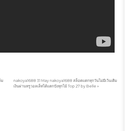
็ม
nakoya1688 31 May nakoya1688 สล็อตแตกทุกวันไม่มีเว้นเติม
เงินผ่านทรูวอลเล็ทได้แตกปังทุกไม้ Top 27 by Belle
»