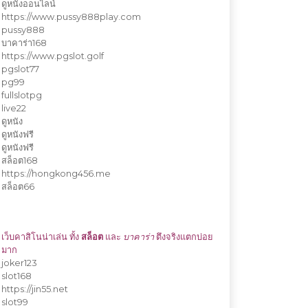
ดูหนังออนไลน์
https://www.pussy888play.com
pussy888
บาคาร่า168
https://www.pgslot.golf
pgslot77
pg99
fullslotpg
live22
ดูหนัง
ดูหนังฟรี
ดูหนังฟรี
สล็อต168
https://hongkong456.me
สล็อต66
เว็บคาสิโนน่าเล่น ทั้ง
สล็อต
และ
บาคาร่า
ตึงจริงแตกบ่อย
มาก
joker123
slot168
https://jin55.net
slot99