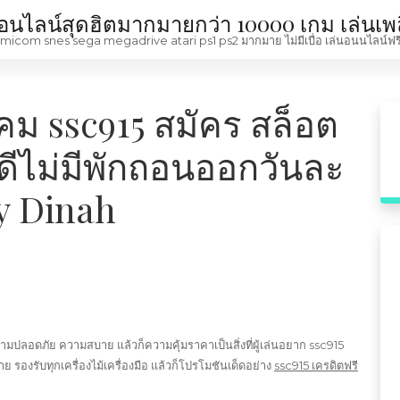
น์สุดฮิตมากมายกว่า 10000 เกม เล่นเพลิน เล่
om snes sega megadrive atari ps1 ps2 มากมาย ไม่มีเบื่อ เล่นอนนไลน์ฟรี รับเ
าคม ssc915 สมัคร สล็อต
ดีไม่มีพักถอนออกวันละ
y Dinah
 ความปลอดภัย ความสบาย แล้วก็ความคุ้มราคาเป็นสิ่งที่ผู้เล่นอยาก ssc915
าย รองรับทุกเครื่องไม้เครื่องมือ แล้วก็โปรโมชันเด็ดอย่าง
ssc915 เครดิตฟรี