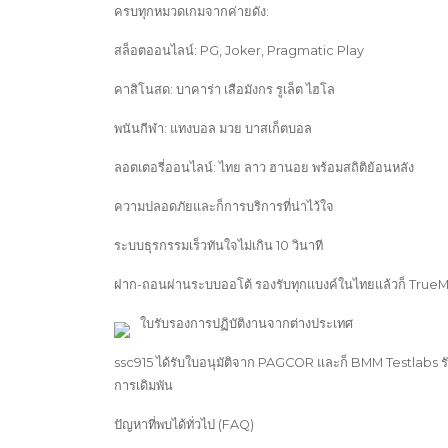
ครบทุกหมวดเกมจากค่ายดัง:
สล็อตออนไลน์: PG, Joker, Pragmatic Play
คาสิโนสด: บาคาร่า เสือมังกร รูเล็ต ไฮโล
พนันกีฬา: แทงบอล มวย บาสเก็ตบอล
ลอตเตอรี่ออนไลน์: ไทย ลาว ฮานอย พร้อมสถิติย้อนหลัง
ความปลอดภัยและก็การบริการที่น่าไว้ใจ
ระบบธุรกรรมเร็วทันใจไม่เกิน 10 วินาที
ฝาก-ถอนผ่านระบบออโต้ รองรับทุกแบงค์ในไทยแล้วก็ TrueMo
ใบรับรองการปฏิบัติงานจากต่างประเทศ
ssc915 ได้รับใบอนุมัติจาก PAGCOR และก็ BMM Testlabs ร
การเดิมพัน
ปัญหาที่พบได้ทั่วไป (FAQ)