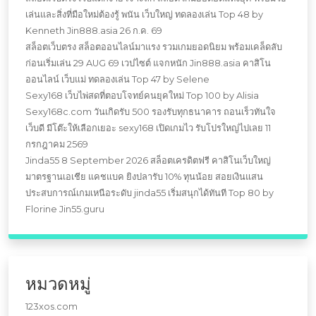
เล่นและสิ่งที่มือใหม่ต้องรู้ พนัน เว็บใหญ่ ทดลองเล่น Top 48 by
Kenneth Jin888.asia 26 ก.ค. 69
สล็อตเว็บตรง สล็อตออนไลน์มาแรง รวมเกมยอดนิยม พร้อมเคล็ดลับ
ก่อนเริ่มเล่น 29 AUG 69 เวปไซต์ แจกหนัก Jin888.asia คาสิโน
ออนไลน์ เว็บแม่ ทดลองเล่น Top 47 by Selene
Sexy168 เว็บไพ่สดที่ตอบโจทย์คนยุคใหม่ Top 100 by Alisia
Sexy168c.com วันเกิดรับ 500 รองรับทุกธนาคาร ถอนเร็วทันใจ
เว็บดี มีโต๊ะให้เลือกเยอะ sexy168 เปิดเกมไว รับโปรใหญ่ไปเลย 11
กรกฎาคม 2569
Jinda55 8 September 2026 สล็อตเครดิตฟรี คาสิโนเว็บใหญ่
มาตรฐานเอเชีย แคชแบค ยิงปลารับ 10% ทุนน้อย สอยเงินแสน
ประสบการณ์เกมเหนือระดับ jinda55 เริ่มสนุกได้ทันที Top 80 by
Florine Jin55.guru
หมวดหมู่
123xos.com