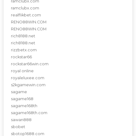
ramclubx.com
ramclubx.com
realflikbet.com
RENO88WIN.COM
RENO88WIN.COM
rich8188.net
rich8188.net
rizzbetx.com
rockstar66
rockstar66win.com
royal online
royaleluxee.com
s2kgamewin.com
sagame
sagame168
sagame168th
sagame168th.com
sawan888
sbobet
sbotop1688.com