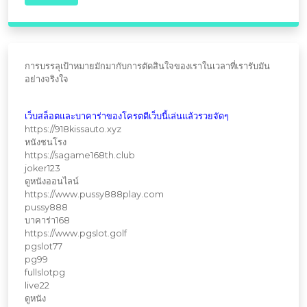
การบรรลุเป้าหมายมักมากับการตัดสินใจของเราในเวลาที่เรารับมัน
อย่างจริงใจ
เว็บสล็อตและบาคาร่าของโครตดีเว็บนี้เล่นแล้วรวยจัดๆ
https://918kissauto.xyz
หนังชนโรง
https://sagame168th.club
joker123
ดูหนังออนไลน์
https://www.pussy888play.com
pussy888
บาคาร่า168
https://www.pgslot.golf
pgslot77
pg99
fullslotpg
live22
ดูหนัง