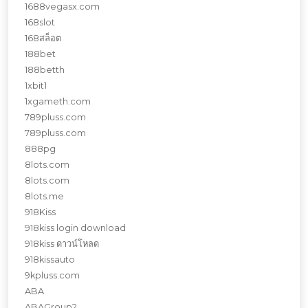
1688vegasx.com
168slot
168สล็อต
188bet
188betth
1xbit1
1xgameth.com
789pluss.com
789pluss.com
888pg
8lots.com
8lots.com
8lots.me
918Kiss
918kiss login download
918kiss ดาวน์โหลด
918kissauto
9kpluss.com
ABA
ABAGroup2