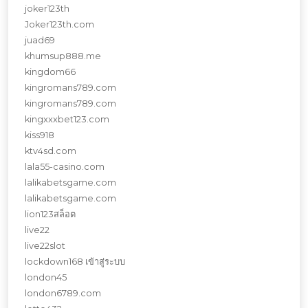
joker123th
Joker123th.com
juad69
khumsup888.me
kingdom66
kingromans789.com
kingromans789.com
kingxxxbet123.com
kiss918
ktv4sd.com
lala55-casino.com
lalikabetsgame.com
lalikabetsgame.com
lion123สล็อต
live22
live22slot
lockdown168 เข้าสู่ระบบ
london45
london6789.com