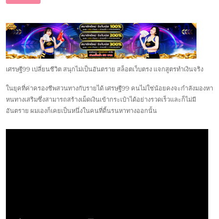
เศรษฐี99 เปลี่ยนชีวิต สนุกไม่เป็นอันตราย สล็อตเว็บตรง แจกสูตรทำเงินจริง
ในยุคที่ค่าครองชีพสวนทางกับรายได้ เศรษฐี99 คนไม่ใช่น้อยคงจะกำลังมองหา
หนทางเสริมซึ่งสามารถสร้างเม็ดเงินเข้ากระเป๋าได้อย่างรวดเร็วและก็ไม่มี
อันตราย ผมเองก็เคยเป็นหนึ่งในคนที่ดิ้นรนหาทางออกนั้น