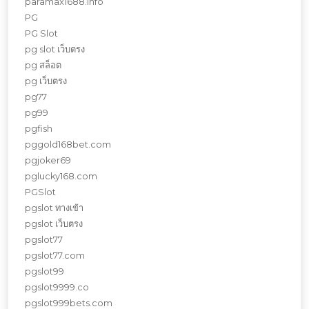
paramax1688.info
PG
PG Slot
pg slot เว็บตรง
pg สล็อต
pg เว็บตรง
pg77
pg99
pgfish
pggold168bet.com
pgjoker69
pglucky168.com
PGSlot
pgslot ทางเข้า
pgslot เว็บตรง
pgslot77
pgslot77.com
pgslot99
pgslot9999.co
pgslot999bets.com