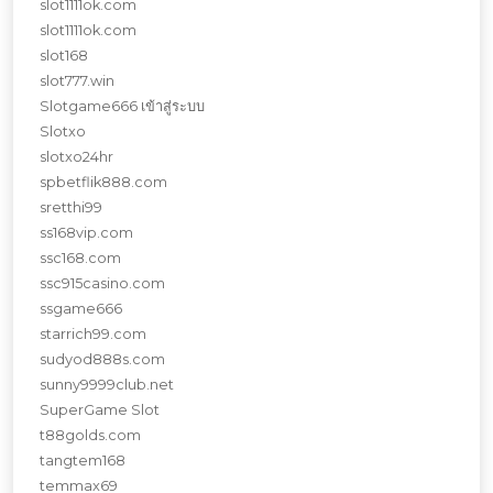
slot1111ok.com
slot1111ok.com
slot168
slot777.win
Slotgame666 เข้าสู่ระบบ
Slotxo
slotxo24hr
spbetflik888.com
sretthi99
ss168vip.com
ssc168.com
ssc915casino.com
ssgame666
starrich99.com
sudyod888s.com
sunny9999club.net
SuperGame Slot
t88golds.com
tangtem168
temmax69