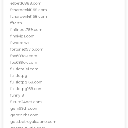
etbet16888.com
fcharoenkit168.com
fcharoenkit168.com
ff123th
finfinbet789.com
finnivips.com
fiwdee.win
fortune99vip.com
fox689ok.com
fox689ok.com
fullsloteiei.com
fullslotpg
fullslotpg168.com
fullslotpg168.com
funny18
future24bet.com
gem99ths.com
gem99ths.com
goatbetroyalcasino.com