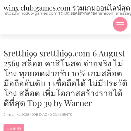
Skip to content
winx club.games.com รวมเกมออนไลน์สุดฮิตม
https://winxclub-games.com รวมเกมยอดฮิตทุกเครื่อง famicom snes sega mega
Sretthi99 sretthi99.com 6 August
2569 สล็อต คาสิโนสด จ่ายจริง ไม่
โกง ทุกยอดฝากรับ 10% เกมสล็อต
มือถืออันดับ 1 เชื่อถือได้ ไม่มีประวัติ
โกง สล็อต เพิ่มโอกาสสร้างรายได้
ดีที่สุด Top 39 by Warner
2 กรกฎาคม 2026 /
JOE DIAZ
/ 0 COMMENTS
sretthi99