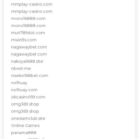
mmplay-casino.com
mmplay-casino.com
mono16888.com
mono16888.com
mun789slot.com
mwin9s.com
nagawaybet.com
nagawaybet.com
nakoya1688.site
nbwin.me
niseko168bet.com
no1huay
no1huay.com
okcasino159.com
omg369.shop
omg369.shop
onesiamclub.site
Online Games
panama888