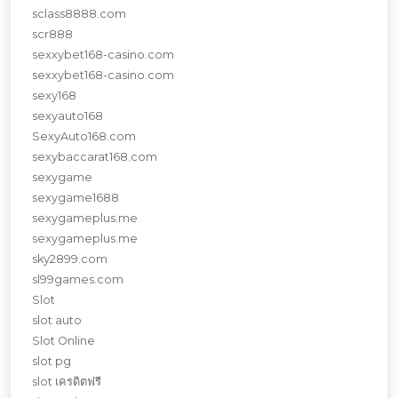
sclass8888.com
scr888
sexxybet168-casino.com
sexxybet168-casino.com
sexy168
sexyauto168
SexyAuto168.com
sexybaccarat168.com
sexygame
sexygame1688
sexygameplus.me
sexygameplus.me
sky2899.com
sl99games.com
Slot
slot auto
Slot Online
slot pg
slot เครดิตฟรี