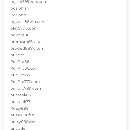
pgslot999bets.com
pgslotfish
Pgslotth
pgzeus88win.com
play97vip.com
pokbet88
premium66.info
proded888x.com
punpro
PunPro66
PunPro66.com
PunPro777
PunPro777.com
punpro789.com
puntaek66
puntaek77
Pussy888
pussy888fun
pussy888win
qr code