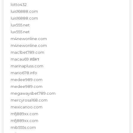
lotto432
luis16888.com
luis16888.com
lux555.net
lux555.net
m4newonline.com
m4newonline.com
mac1bet789.com
macau69 สมัคร
marinapluss.com
mario678.info
medee989.com
medee989.com
megawaysbet789.com
mercyrosa168.com
mexicanoo.com
mfj889xx.com
mfj889xx.com
mib555s.com