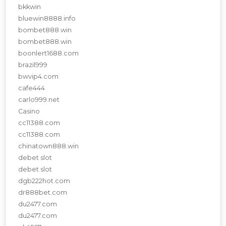
bkkwin
bluewin8888.info
bombet888.win
bombet888.win
boonlert1688.com
brazil999
bwvip4.com
cafe444
carlo999.net
Casino
cc11388.com
cc11388.com
chinatown888.win
debet slot
debet slot
dgb222hot.com
dr888bet.com
du2477.com
du2477.com