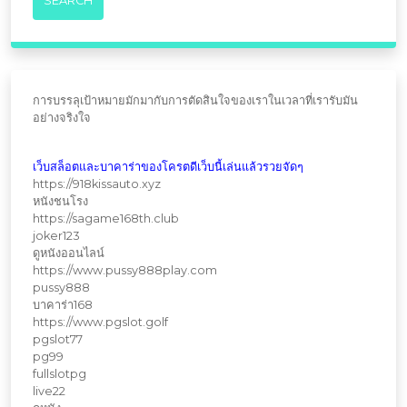
การบรรลุเป้าหมายมักมากับการตัดสินใจของเราในเวลาที่เรารับมัน
อย่างจริงใจ
เว็บสล็อตและบาคาร่าของโครตดีเว็บนี้เล่นแล้วรวยจัดๆ
https://918kissauto.xyz
หนังชนโรง
https://sagame168th.club
joker123
ดูหนังออนไลน์
https://www.pussy888play.com
pussy888
บาคาร่า168
https://www.pgslot.golf
pgslot77
pg99
fullslotpg
live22