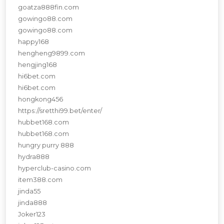
goatza888fin.com
gowingo88.com
gowingo88.com
happy168
hengheng9899.com
hengjing168
hi6bet.com
hi6bet.com
hongkong456
https://sretthi99.bet/enter/
hubbet168.com
hubbet168.com
hungry purry 888
hydra888
hyperclub-casino.com
item388.com
jinda55
jinda888
Joker123