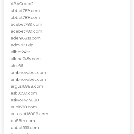
ABAGroup2
abbet789.com
abbet789.com
acebet789.com
acebet789.com
aden168ss.com
adm789.vip
allbet24hr
allone745s.com
alot66
ambnovabet.com
ambnovabet.com
argus16888.com
asb9999.com
askyouwin888
audi688.com
autoslot16888.com
ba88th.com
babet555.com