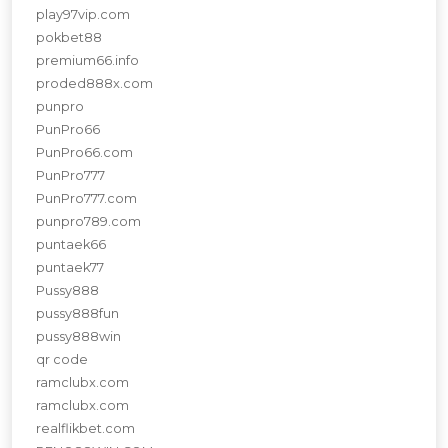
play97vip.com
pokbet88
premium66.info
proded888x.com
punpro
PunPro66
PunPro66.com
PunPro777
PunPro777.com
punpro789.com
puntaek66
puntaek77
Pussy888
pussy888fun
pussy888win
qr code
ramclubx.com
ramclubx.com
realflikbet.com