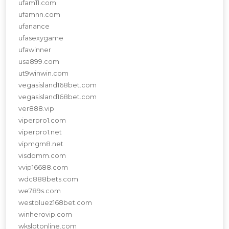
ufam11.com
ufamnn.com
ufanance
ufasexygame
ufawinner
usa899.com
ut9winwin.com
vegasisland168bet.com
vegasisland168bet.com
ver888.vip
viperpro1.com
viperpro1.net
vipmgm8.net
visdomm.com
vvip16688.com
wdc888bets.com
we789s.com
westbluez168bet.com
winherovip.com
wkslotonline.com