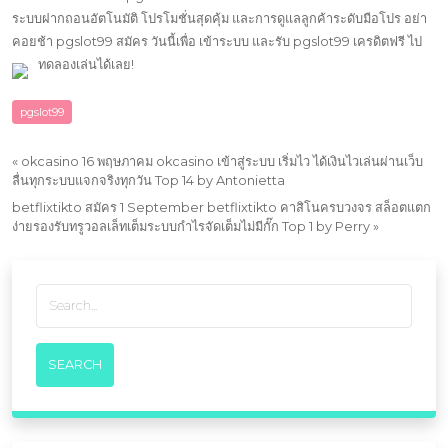
ระบบฝากถอนอัตโนมัติ โปรโมชั่นสุดคุ้ม และการดูแลลูกค้าระดับมือโปร อย่า
คอยช้า pgslot99 สมัคร วันนี้เพื่อ เข้าระบบ และรับ pgslot99 เครดิตฟรี ไป
ทดลองเล่นได้เลย!
pgslot99
«
okcasino 16 พฤษภาคม okcasino เข้าสู่ระบบ เริ่มไว ได้เงินไวเล่นผ่านเว็บ
ลื่นทุกระบบแจกจริงทุกวัน Top 14 by Antonietta
betflixtikto สมัคร 1 September betflixtikto คาสิโนครบวงจร สล็อตแตก
ง่ายรองรับทรูวอลเล็ทเต็มระบบกำไรจัดเต็มไม่มีกั๊ก Top 1 by Perry
»