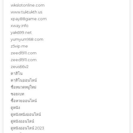
wkslotonline.com
www.tuktukth.us
xpay88game.com
xway.info
yak699.net
yumyum168.com
z5vip.me
zeed1911.com
zeed1911.com
zeus66v2
คาสิโน
คาสิโนออนไลน์
ชื่อหมวดหมู่ใหม่
ซอยเบท
ซื้อหวยออนไลน์
ดูหนัง
ดูหนังหนังออนไลน์
ดูหนังออนไลน์
ดูหนังออนไลน์ 2023