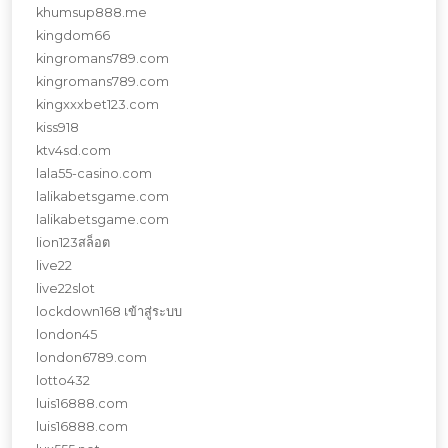
khumsup888.me
kingdom66
kingromans789.com
kingromans789.com
kingxxxbet123.com
kiss918
ktv4sd.com
lala55-casino.com
lalikabetsgame.com
lalikabetsgame.com
lion123สล็อต
live22
live22slot
lockdown168 เข้าสู่ระบบ
london45
london6789.com
lotto432
luis16888.com
luis16888.com