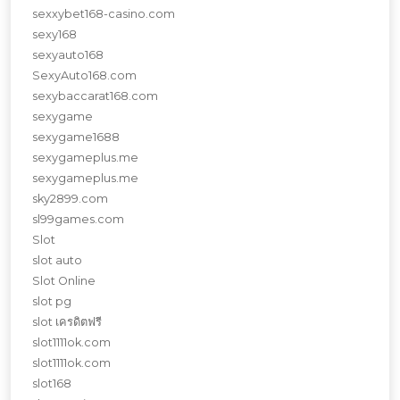
sexxybet168-casino.com
sexy168
sexyauto168
SexyAuto168.com
sexybaccarat168.com
sexygame
sexygame1688
sexygameplus.me
sexygameplus.me
sky2899.com
sl99games.com
Slot
slot auto
Slot Online
slot pg
slot เครดิตฟรี
slot1111ok.com
slot1111ok.com
slot168