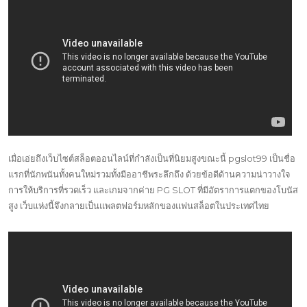
เมื่อเอ่ยถึงเว็บไซต์สล็อตออนไลน์ที่กำลังเป็นที่นิยมสูงขณะนี้ pgslot99 เป็นชื่อ
แรกที่นักพนันทั้งคนใหม่รวมทั้งมืออาชีพระลึกถึง ด้วยข้อดีด้านความน่าวางใจ
การให้บริการที่รวดเร็ว และเกมจากค่าย PG SLOT ที่มีอัตราการแตกของโบนัส
สูง เว็บแห่งนี้จึงกลายเป็นแพลตฟอร์มหลักของแฟนสล็อตในประเทศไทย