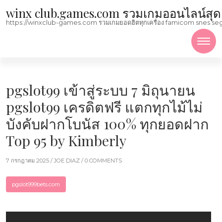
Skip to content
winx club.games.com รวมเกมออนไลน์สุดฮิตม
https://winxclub-games.com รวมเกมยอดฮิตทุกเครื่อง famicom snes sega mega
pgslot99 เข้าสู่ระบบ 7 มิถุนายน
pgslot99 เครดิตฟรี แตกทุกไม้ไม่
บังคับฝากโบนัส 100% ทุกยอดฝาก
Top 95 by Kimberly
7 กรกฎาคม 2025 /
JOE DIAZ
/ 0 COMMENTS
pgslot999bets.com