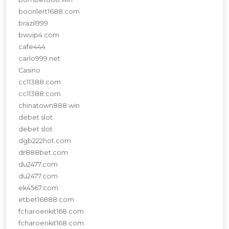
boonlert1688.com
brazil999
bwvip4.com
cafe444
carlo999.net
Casino
cc11388.com
cc11388.com
chinatown888.win
debet slot
debet slot
dgb222hot.com
dr888bet.com
du2477.com
du2477.com
ek4567.com
etbet16888.com
fcharoenkit168.com
fcharoenkit168.com