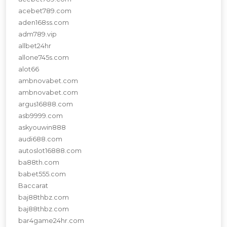
acebet789.com
aden168ss.com
adm789.vip
allbet24hr
allone745s.com
alot66
ambnovabet.com
ambnovabet.com
argus16888.com
asb9999.com
askyouwin888
audi688.com
autoslot16888.com
ba88th.com
babet555.com
Baccarat
baj88thbz.com
baj88thbz.com
bar4game24hr.com