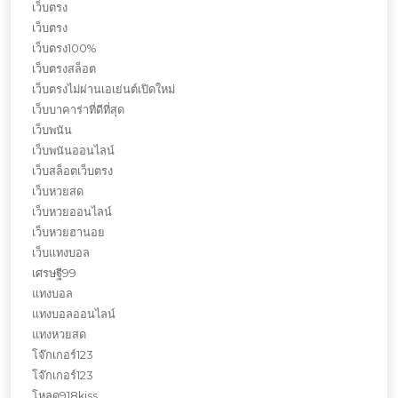
เว็บตรง
เว็บตรง
เว็บตรง100%
เว็บตรงสล็อต
เว็บตรงไม่ผ่านเอเย่นต์เปิดใหม่
เว็บบาคาร่าที่ดีที่สุด
เว็บพนัน
เว็บพนันออนไลน์
เว็บสล็อตเว็บตรง
เว็บหวยสด
เว็บหวยออนไลน์
เว็บหวยฮานอย
เว็บแทงบอล
เศรษฐี99
แทงบอล
แทงบอลออนไลน์
แทงหวยสด
โจ๊กเกอร์123
โจ๊กเกอร์123
โหลด918kiss