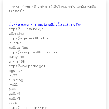
การบรรลุเป้าหมายมักมากับการตัดสินใจของเราในเวลาที่เรารับมัน
อย่างจริงใจ
เว็บสล็อตและบาคาร่าของโครตดีเว็บนี้เล่นแล้วรวยจัดๆ
https://918kissauto.xyz
หนังชนโรง
https://sagame168th.club
joker123
ดูหนังออนไลน์
https://www.pussy888play.com
pussy888
บาคาร่า168
https://www.pgslot.golf
pgslot77
pg99
fullslotpg
live22
ดูหนัง
ดูหนังฟรี
ดูหนังฟรี
สล็อต168
https://hongkong456.me