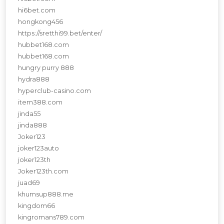
hi6bet.com
hongkong456
https://sretthi99.bet/enter/
hubbet168.com
hubbet168.com
hungry purry 888
hydra888
hyperclub-casino.com
item388.com
jinda55
jinda888
Joker123
joker123auto
joker123th
Joker123th.com
juad69
khumsup888.me
kingdom66
kingromans789.com