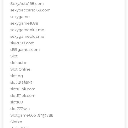
SexyAuto168.com
sexybaccarat168.com
sexygame
sexygame1688
sexygameplus.me
sexygameplus.me
sky2899.com
sl99games.com
Slot
slot auto
Slot Online
slot pg
slot เครดิตฟรี
slot1111ok.com
slot1111ok.com
slot168
slot777.win
Slotgame666 เข้าสู่ระบบ
Slotxo