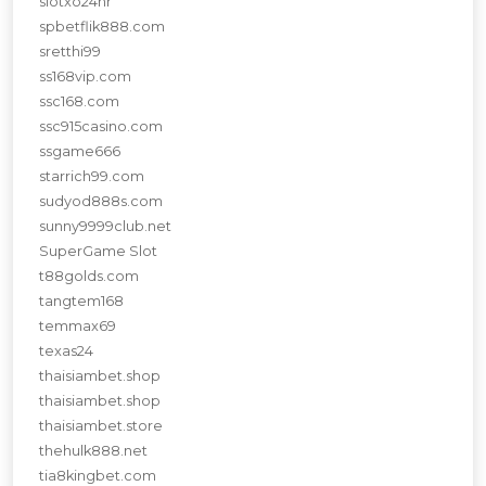
slotxo24hr
spbetflik888.com
sretthi99
ss168vip.com
ssc168.com
ssc915casino.com
ssgame666
starrich99.com
sudyod888s.com
sunny9999club.net
SuperGame Slot
t88golds.com
tangtem168
temmax69
texas24
thaisiambet.shop
thaisiambet.shop
thaisiambet.store
thehulk888.net
tia8kingbet.com