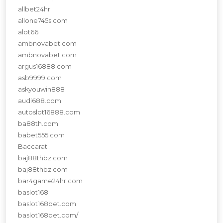
allbet24hr
allone745s.com
alot66
ambnovabet.com
ambnovabet.com
argus16888.com
asb9999.com
askyouwin888
audi688.com
autoslot16888.com
ba88th.com
babet555.com
Baccarat
baj88thbz.com
baj88thbz.com
bar4game24hr.com
baslot168
baslot168bet.com
baslot168bet.com/