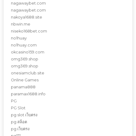
nagawaybet.com
nagawaybet.com
nakoya1688.site
nbwin.me
niseko168bet.com
no1huay
no1huay.com
okcasino159.com
omg369.shop
omg369.shop
onesiamclub.site
Online Games
panama888
paramax1688.info
PG
PG Slot
pg slot เว็บตรง
pg สล็อต
pg เว็บตรง
pg77