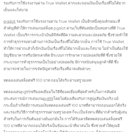
รองรับการใช้แรงงานผ่าน True Wallet ฝากและถอนเงินเป็นเรื่องที่ไม่ได้ยาก
เย็นและก็สบาย
pgslot
รองรับการใช้แรงงานผ่าน True Wallet เป็นอีกหนึ่งคุณลักษณะที่
สำคัญที่ทำให้การเล่นเกมสล็อต pgslot ผ่านเว็บที่ทันสมัยเป็นหนทางที่ดี True
Wallet เป็นบริการกระเป๋าเงินดิจิทัลที่มีความสะดวกและปลอดภัย ซึ่งช่วยทำให้
การทำธุรกรรมทางด้านการเงินเป็นเรื่องที่ไม่ได้ยากเย็น การใช้ True Wallet
ทำให้การฝากแล้วก็เบิกเงินเป็นเรื่องที่ไม่ได้ยากเย็นและก็สบาย ไม่จำเป็นต้องใช้
บัญชีธนาคารหรือบัตรเครดิต มีระบบการรักษาความปลอดภัยที่ดี ซึ่งช่วยให้
กระบวนการทำธุรกรรมเป็นไปอย่างปลอดภัย มีการสนับสนุนลูกค้าที่ดี ซึ่ง
สามารถช่วยในการขจัดปัญหาหรือเรื่องที่น่าสงสัยต่างๆ
ทดลองเล่นสล็อตฟรี 100 บาท ถอนได้จริง ผ่านทรูวอเลท
ทดลองเล่นpg99ฟรียอดเยี่ยมในวิธีที่ยอดเยี่ยมที่สุดสำหรับในการสัมผัส
ประสบการณ์การเล่นเกม
pg99
โดยไม่ต้องเสี่ยงกับการสูญเสียเงินจริง แม้
กระนั้นถ้าเกิดมีการเสนอเงินทดลองเล่นฟรี 100 บาทที่สามารถถอนออกได้จริง
และรองรับวิธีการทำธุรกรรมผ่านทรูวอเลท ก็จะเป็นจังหวะที่ดีมากสำหรับผู้เล่น
สำหรับในการเริ่มต้นอย่างมั่นอกมั่นใจ การได้รับเครดิตทดสอบเล่นสล็อตฟรี
100 บาทที่สามารถถอนได้จริงเป็นข้อแนะนำที่น่าสนใจ ซึ่งช่วยทำให้คุณมี