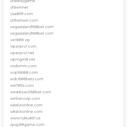
ufasexygame
ufawinner
usa899.com
ut9winwin.com
vegasisland168bet.com
vegasisland168bet.com
ver888.vip
viperpro1.com
viperpro1.net
vipmgm8.net
visdomm.com
vvip16688.com
wdc888bets.com
we789s.com
westbluez168bet.com
winherovip.com
wkslotonline.com
wkslotonline.com
www.tuktukth.us
xpay88game.com