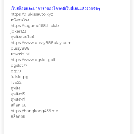
เว็บสล็อตและบาคาร่าของโครตดีเว็บนี้เล่นแล้วรวยจัดๆ
https://918kissauto.xyz
หนังชนโรง
https://sagame168th.club
joker123
ดูหนังออนไลน์
https://www.pussy888play.com
pussy888
บาคาร่า168
https://www.pgslot.golf
pgslot77
pg99
fullslotpg
live22
ดูหนัง
ดูหนังฟรี
ดูหนังฟรี
สล็อต168
https://hongkong456.me
สล็อต66