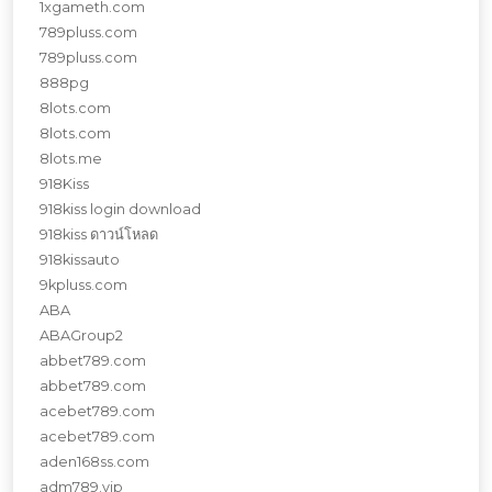
1xgameth.com
789pluss.com
789pluss.com
888pg
8lots.com
8lots.com
8lots.me
918Kiss
918kiss login download
918kiss ดาวน์โหลด
918kissauto
9kpluss.com
ABA
ABAGroup2
abbet789.com
abbet789.com
acebet789.com
acebet789.com
aden168ss.com
adm789.vip