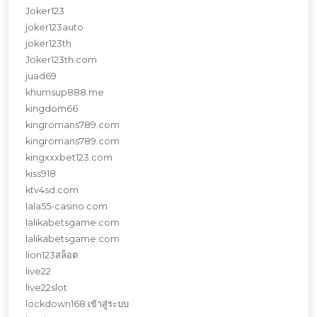
Joker123
joker123auto
joker123th
Joker123th.com
juad69
khumsup888.me
kingdom66
kingromans789.com
kingromans789.com
kingxxxbet123.com
kiss918
ktv4sd.com
lala55-casino.com
lalikabetsgame.com
lalikabetsgame.com
lion123สล็อต
live22
live22slot
lockdown168 เข้าสู่ระบบ