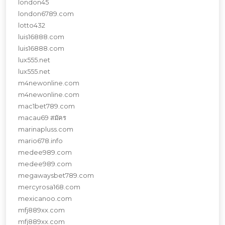
london45
london6789.com
lotto432
luis16888.com
luis16888.com
lux555.net
lux555.net
m4newonline.com
m4newonline.com
mac1bet789.com
macau69 สมัคร
marinapluss.com
mario678.info
medee989.com
medee989.com
megawaysbet789.com
mercyrosa168.com
mexicanoo.com
mfj889xx.com
mfj889xx.com