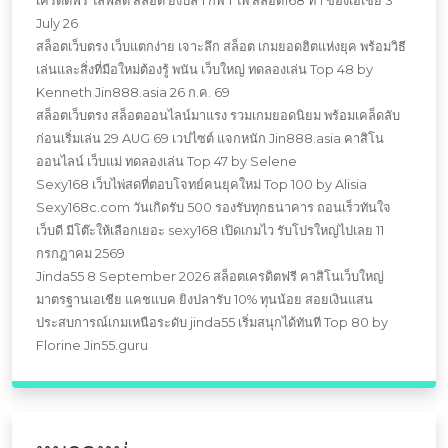
เครดิตฟรี ไลฟ์สด สล็อต ยิงปลา กีฬา ไพ่ สล็อต168 ที่ 1 ของเอเชีย 3
July 26
สล็อตเว็บตรง เว็บแตกง่าย เจาะลึก สล็อต เกมยอดฮิตแห่งยุค พร้อมวิธี
เล่นและสิ่งที่มือใหม่ต้องรู้ พนัน เว็บใหญ่ ทดลองเล่น Top 48 by
Kenneth Jin888.asia 26 ก.ค. 69
สล็อตเว็บตรง สล็อตออนไลน์มาแรง รวมเกมยอดนิยม พร้อมเคล็ดลับ
ก่อนเริ่มเล่น 29 AUG 69 เวปไซต์ แจกหนัก Jin888.asia คาสิโน
ออนไลน์ เว็บแม่ ทดลองเล่น Top 47 by Selene
Sexy168 เว็บไพ่สดที่ตอบโจทย์คนยุคใหม่ Top 100 by Alisia
Sexy168c.com วันเกิดรับ 500 รองรับทุกธนาคาร ถอนเร็วทันใจ
เว็บดี มีโต๊ะให้เลือกเยอะ sexy168 เปิดเกมไว รับโปรใหญ่ไปเลย 11
กรกฎาคม 2569
Jinda55 8 September 2026 สล็อตเครดิตฟรี คาสิโนเว็บใหญ่
มาตรฐานเอเชีย แคชแบค ยิงปลารับ 10% ทุนน้อย สอยเงินแสน
ประสบการณ์เกมเหนือระดับ jinda55 เริ่มสนุกได้ทันที Top 80 by
Florine Jin55.guru