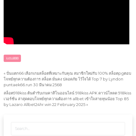
lotto888
«
ปั่นแตก66 เลือกเกมสล็อตที่เหมาะกับคุณ สมาชิกใหม่รับ 100% สล็อตpgตอบ
โจทย์ทุกความต้องการ สล็อต มั่นคง ปลอดภัย ไว้ใจได้ Top 7 by Lyndon
puntaek66.run 30 มีนาคม 2568
สล็อต918kiss ต้นตำรับเกมคาสิโนออนไลน์ 918kiss APK ดาวน์โหลด 918kiss
เวอร์ชั่น ล่าสุดตอบโจทย์ทุกความต้องการ allbet เข้าใจสายทุนน้อย Top 85
by Lazaro Allbet24hr.win 22 February 2025
»