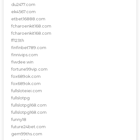
du2477.com
ek4567.com
etbet16888.com
fcharoenkit168.com
fcharoenkit168.com
ff123th
finfinbet789.com
finnivips.com
fiwdee.win
fortune99vip.com
fox689ok.com
fox689ok.com
fullsloteiei.com
fullslotpg
fullslotpg168.com
fullslotpg168.com
funny18
future24bet.com
gem99ths.com