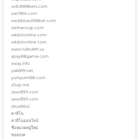
wdc888bets.com
we789s.com
westbluez168bet.com
winherovip.com
wkslotonline.com
wkslotonline.com
www.tuktukth.us
xpay88game.com
xway.info
yak699.net
yumyum168.com
z5vip.me
zeed1911.com
zeed1911.com
zeus66v2
คาสิโน
คาสิโนออนไลน์
ชื่อหมวดหมู่ใหม่
ซอยเบท