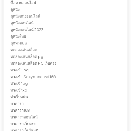
ซื้อหวยออนไลน์
ดูหนัง
ดูหนังหนังออนไลน์
ดูหนังออนไลน์
ดูหนังออนไลน์ 2023
ดูหนังใหม่
ถูกหวย88
ทดลองเล่นสล็อต
ทดลองเล่นสล็อต pg
ทดลองเล่นสล็อต PG เว็บตรง
ทางเข้า pg
ทางเข้า Sexybaccarat168
ทางเข้าpg
ทางเข้าxo
ทำเว็บพนัน
บาคาร่า
บาคาร่า168
บาคาร่าออนไลน์
บาคาร่าเว็บตรง
บาคาร่าเว็บไหนดี