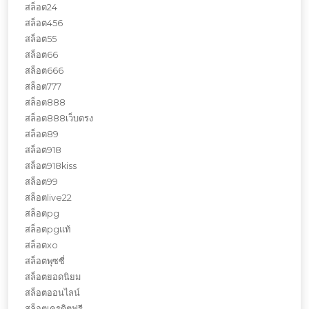
สล็อต24
สล็อต456
สล็อต55
สล็อต66
สล็อต666
สล็อต777
สล็อต888
สล็อต888เว็บตรง
สล็อต89
สล็อต918
สล็อต918kiss
สล็อต99
สล็อตlive22
สล็อตpg
สล็อตpgแท้
สล็อตxo
สล็อตพุซซี่
สล็อตยอดนิยม
สล็อตออนไลน์
สล็อตเครดิตฟรี