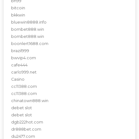
bh99
bitcoin
bkkwin
bluewin8888.info
bombet888.win
bombet888.win
boonlert1688.com
brazil999
bwvip4.com
cafe444
carlo999.net
Casino
cc11388.com
cc11388.com
chinatown888.win
debet slot
debet slot
dgb222hot.com
dr888bet.com
du2477.com