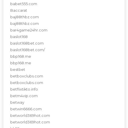
babet555.com
Baccarat
baj88thbz.com
baj88thbz.com
bar4game24hr.com
baslot168
baslot168bet.com
baslot168bet.com/
bbp168.me
bbp168.me
bestbet
betboxclubs.com
betboxclubs.com
betflixtikto.info
betm4vip.com
betway
betwin6666.com
betworld369hot.com
betworld369hot.com