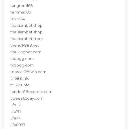
tangtem168
temmax69
texas24
thaisiambet.shop
thaisiambet.shop
thaisiambet.store
thehulk888.net
tia8kingbet.com
tkbpgg.com
tkbpgg.com
topstar359win.com
tr1688.info
tr1688.info
tunder88express.com
udee365day.com
ufa11k
ufa191
ufa77
ufa8997