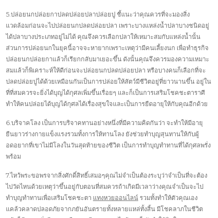
5.ปล่อยนกปล่อยกาปลดปล่อยปลาปล่อยปู ชี้แนะว่าคุณควรที่จะมองสิ่ง
แวดล้อมก่อนจะไปปล่อยนกปลดปล่อยปลา เพราะบางแหล่งน้ำปลาบางชนิดอยู่
ได้ปลาบางประเภทอยู่ไม่ได้ คุณจึงควรเลือกปลาให้เหมาะสมกับแหล่งน้ำนั้น
ส่วนการปล่อยนกในยุคนี้อาจจะหายากเพราะเหตุว่ามีคนเลี้ยงนก เพื่อทำธุรกิจ
ปล่อยนกปล่อยกาแล้วก็เรียกกลับมาเยอะขึ้น ดังนั้นคุณจึงควรมองความเหมาะ
สมแล้วก็พิเคราะห์ให้ดีก่อนจะปล่อยนกปลดปล่อยปลา หรือบางคนก็เลือกที่จะ
ปลดปล่อยปูได้ด้วยเหมือนกันเป็นการปล่อยให้สัตว์มีชีวิตอยู่ที่ยาวนานขึ้น อยู่ใน
ที่ที่สมควรจะยิ่งได้บุญได้กุศลเพิ่มขึ้นเรื่อยๆ และก็เป็นการเสริมโชคชะตาราศี
ทำให้คนปล่อยได้บุญได้กุศลได้เรื่องสุขใจและเป็นการยืดอายุให้กับคุณอีกด้วย
6.บริจาคโลง เป็นการบริจาคทานอย่างหนึ่งที่มีความคิดกันว่า จะทำให้มีอายุ
ยืนยาวร่างกายแข็งแรงรวมทั้งการให้ทานโลง ยังช่วยทําบุญสุนทานให้กับผู้
อดอยากที่เขาไม่มีโลงในวันสุดท้ายของชีวิต เป็นการทำบุญทำทานที่ได้กุศลพรั่ง
พร้อม
7.ไหว้พระขอพรจากสิ่งศักดิ์สิทธิ์เสมอๆคุณไม่จำเป็นต้องระบุว่าจำเป็นที่จะต้อง
ไปวัดไหนด้วยเหตุว่าขึ้นอยู่กับตอนที่สมควรถ้าเกิดมีเวลาว่างคุณจำเป็นจะไป
ทำบุญทำทานเพื่อเสริมโชคชะตา
แทงหวยออนไลน์
รวมทั้งทำให้ตัวคุณเอง
แคล้วคลาดปลอดภัยจากภยันอันตรายทั้งหลายแหล่ทั้งสิ้น มีโชคลาภในชีวิต