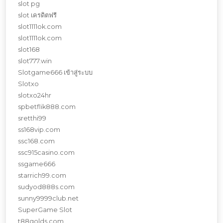
slot pg
slot เครดิตฟรี
slot1111ok.com
slot1111ok.com
slot168
slot777.win
Slotgame666 เข้าสู่ระบบ
Slotxo
slotxo24hr
spbetflik888.com
sretthi99
ss168vip.com
ssc168.com
ssc915casino.com
ssgame666
starrich99.com
sudyod888s.com
sunny9999club.net
SuperGame Slot
t88golds.com