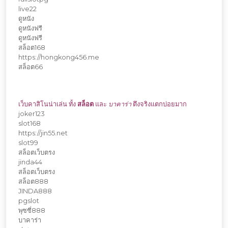
live22
ดูหนัง
ดูหนังฟรี
ดูหนังฟรี
สล็อต168
https://hongkong456.me
สล็อต66
เว็บคาสิโนน่าเล่น ทั้ง
สล็อต
และ
บาคาร่า
ตึงจริงแตกบ่อยมาก
joker123
slot168
https://jin55.net
slot99
สล็อตเว็บตรง
jinda44
สล็อตเว็บตรง
สล็อต888
JINDA888
pgslot
พุซซี่888
บาคาร่า