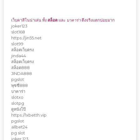
เว็บคาสิโนน่าเล่น ทั้ง
สล็อต
และ
บาคาร่า
ตึงจริงแตกบ่อยมาก
joker123
slot168
https://jin55.net
slot99
สล็อตเว็บตรง
jinda44
สล็อตเว็บตรง
สล็อต888
JINDA888
pgslot
พุซซี่888
บาคาร่า
slotxo
slotpg
ดูหนังโป๊
https://1xbetth.vip
pgslot
allbet24
pg slot
joker 123