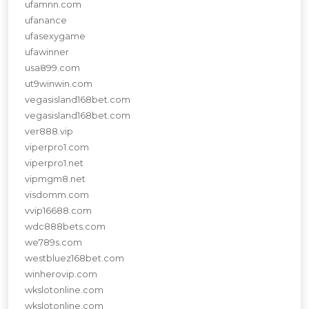
ufamnn.com
ufanance
ufasexygame
ufawinner
usa899.com
ut9winwin.com
vegasisland168bet.com
vegasisland168bet.com
ver888.vip
viperpro1.com
viperpro1.net
vipmgm8.net
visdomm.com
vvip16688.com
wdc888bets.com
we789s.com
westbluez168bet.com
winherovip.com
wkslotonline.com
wkslotonline.com