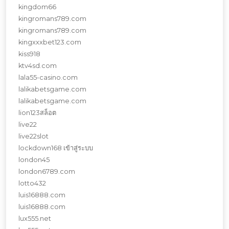
kingdom66
kingromans789.com
kingromans789.com
kingxxxbet123.com
kiss918
ktv4sd.com
lala55-casino.com
lalikabetsgame.com
lalikabetsgame.com
lion123สล็อต
live22
live22slot
lockdown168 เข้าสู่ระบบ
london45
london6789.com
lotto432
luis16888.com
luis16888.com
lux555.net