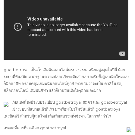
goatbetroyal เป็นเว็บเดิมพันออนไลน์ครบวงจรยอดนิยมสูงสุดในปีนี้ ด้วย
ระบบที่ทันสมัย มาตรฐานความปลอดภัยระดับสากล รองรับทั้งผู้เล่นมือใหม่และ
ก็มืออาชีพ ครอบคลุมเกมพนันออนไลน์ทุกจำพวก ไม่ว่าจะเป็น คาสิโนสด,
สล็อตออนไลน์, เดิมพันกีฬา แล้วก็เกมบันเทิงใจๆอีกเยอะมาก
เว็บแห่งนี้ยังมีระบบระเบียบ goatbetroyal สมัคร และ goatbetroyal
เข้าระบบ ที่สบายแล้วก็เร็ว มาพร้อมโปรโมชั่นแล้วก็ goatbetroyal
เครดิตฟรี สำหรับผู้เล่นใหม่ เพื่อเพิ่มทุนรวมทั้งจังหวะในการทำกำไร
เหตุผลที่ควรที่จะเลือก goatbetroyal