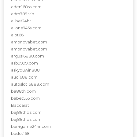
aden168ss.com
adm789.vip
allbet24hr
allone745s.com
alot66
ambnovabet.com
ambnovabet.com
argus16888.com
asb9999.com
askyouwin888
audi688.com
autoslot16888.com
ba88th.com
babet555.com
Baccarat
baj88thbz.com
baj88thbz.com
bar4game24hr.com
baslot168