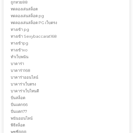
ถูกหวย88
ทดลองเล่นสล็อต
ทดลองเล่นสล็อต pg
ทดลองเล่นสล็อต PG เว็บตรง
ทางเข้า pg
ทางเข้า Sexybaccarat168
ทางเข้าpg
ทางเข้าxo
ทำเว็บพนัน
บาคาร่า
บาคาร่า168
บาคาร่าออนไลน์
บาคาร่าเว็บตรง
บาคาร่าเว็บไหนดี
ปั่นสล็อต
ปั่นแตก66
ปั่นแตก77
พนันออนไลน์
พีจีสล็อต
พุซซี่888