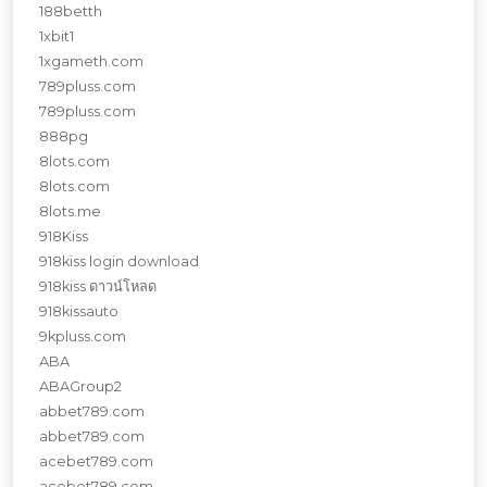
188betth
1xbit1
1xgameth.com
789pluss.com
789pluss.com
888pg
8lots.com
8lots.com
8lots.me
918Kiss
918kiss login download
918kiss ดาวน์โหลด
918kissauto
9kpluss.com
ABA
ABAGroup2
abbet789.com
abbet789.com
acebet789.com
acebet789.com