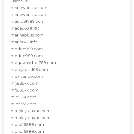
lux555.net
m4newonline.com
m4newonline.com
mac1bet789.com
macau69 สมัคร
marinapluss.com
mario678.info
medee989.com
medee989.com
megawaysbet789.com
mercyrosa168.com
mexicanoo.com
mfj889xx.com
mfj889xx.com
mib555s.com
mib555s.com
mmplay-casino.com
mmplay-casino.com
mono16888.com
mono16888.com