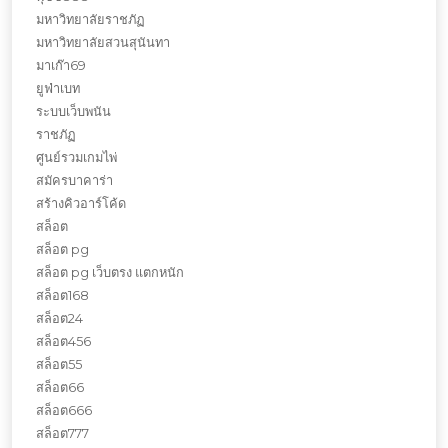
มหาวิทยาลัยราชภัฏ
มหาวิทยาลัยสวนสุนันทา
มาเก๊า69
ยูฟ่าเบท
ระบบเว็บพนัน
ราชภัฏ
ศูนย์รวมเกมไพ่
สมัครบาคาร่า
สร้างคิวอาร์โค้ด
สล็อต
สล็อต pg
สล็อต pg เว็บตรง แตกหนัก
สล็อต168
สล็อต24
สล็อต456
สล็อต55
สล็อต66
สล็อต666
สล็อต777