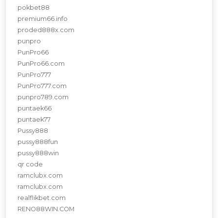
pokbet88
premium66.info
proded888x.com
punpro
PunPro66
PunPro66.com
PunPro777
PunPro777.com
punpro789.com
puntaek66
puntaek77
Pussy888
pussy888fun
pussy888win
qr code
ramclubx.com
ramclubx.com
realflikbet.com
RENO88WIN.COM