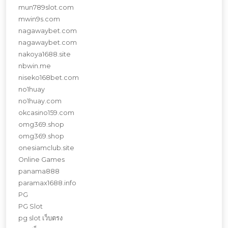
mun789slot.com
mwin9s.com
nagawaybet.com
nagawaybet.com
nakoya1688.site
nbwin.me
niseko168bet.com
no1huay
no1huay.com
okcasino159.com
omg369.shop
omg369.shop
onesiamclub.site
Online Games
panama888
paramax1688.info
PG
PG Slot
pg slot เว็บตรง