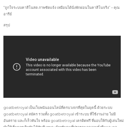
“ถูกใจระบบคาสิโนสด ภาพชัดแจ้ง เหมือนได้นั่งพักผ่อนในคาสิโนจริง” – คุณ
อารีย์
สรุป
goatbetroyal เป็นเว็บพนันออนไลน์ที่ครบวงจรที่สุดในยุคนี้ ด้วยระบบ
goatbetroyal สมัคร รวมทั้ง goatbetroyal เข้าระบบ ที่ใช้งานง่าย ไม่มี
อันตราย และก็เร็วทันใจ พร้อม goatbetroyal เครดิตฟรี ที่มอบให้กับผู้เล่นใหม่