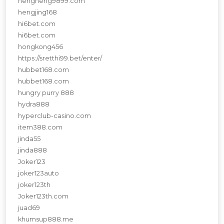
hengheng9899.com
hengjing168
hi6bet.com
hi6bet.com
hongkong456
https://sretthi99.bet/enter/
hubbet168.com
hubbet168.com
hungry purry 888
hydra888
hyperclub-casino.com
item388.com
jinda55
jinda888
Joker123
joker123auto
joker123th
Joker123th.com
juad69
khumsup888.me