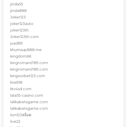
jinda55
jinda888
Joker123
joker123auto
joker123th
Joker123th.com
juad69
khumsup888.me
kingdom66
kingromans789.com
kingromans789.com
kingxxxbet123.com
kiss918
ktv4sd.com
lala55-casino.com
lalikabetsgame.com
lalikabetsgame.com
lion123สล็อต
live22