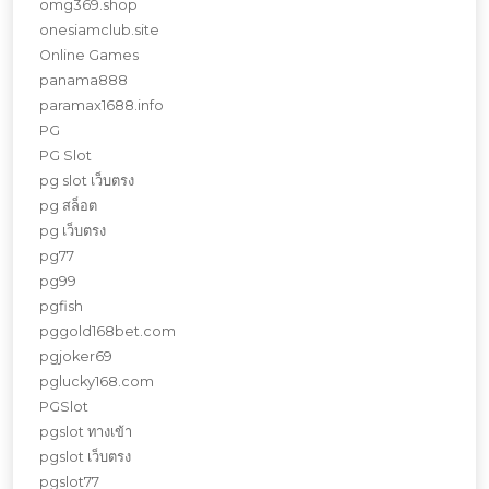
omg369.shop
onesiamclub.site
Online Games
panama888
paramax1688.info
PG
PG Slot
pg slot เว็บตรง
pg สล็อต
pg เว็บตรง
pg77
pg99
pgfish
pggold168bet.com
pgjoker69
pglucky168.com
PGSlot
pgslot ทางเข้า
pgslot เว็บตรง
pgslot77