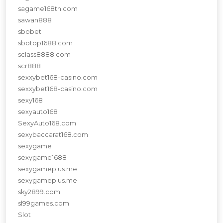
sagame168th.com
sawan888
sbobet
sbotop1688.com
sclass8888.com
scr888
sexxybet168-casino.com
sexxybet168-casino.com
sexy168
sexyauto168
SexyAuto168.com
sexybaccarat168.com
sexygame
sexygame1688
sexygameplus.me
sexygameplus.me
sky2899.com
sl99games.com
Slot