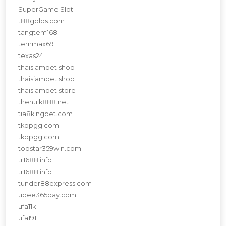
SuperGame Slot
t88golds.com
tangtem168
temmax69
texas24
thaisiambet.shop
thaisiambet.shop
thaisiambet.store
thehulk888.net
tia8kingbet.com
tkbpgg.com
tkbpgg.com
topstar359win.com
tr1688.info
tr1688.info
tunder88express.com
udee365day.com
ufa11k
ufa191