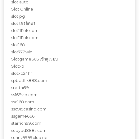
slot auto
Slot Online
slot pg
slot เครดิตฟรี
slot1111ok.com
slot1111ok.com
slot168
slot777.win
Slotgame666 เข้าสู่ระบบ
Slotxo
slotxo24hr
spbetflik888.com
sretthi99
ss168vip.com
ssc168.com
ssc915casino.com
ssgame666
starrich99.com
sudyod888s.com
sunny9999club.net