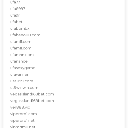
ufa77
ufa8997
ufa9r
ufabet
ufabombx
ufaheno88.com
ufam11.com
ufam11.com
ufamnn.com
ufanance
ufasexygame
ufawinner
usa899.com
ut9winwin.com
vegasisland168bet.com
vegasisland168bet.com
ver888.vip
viperpro1.com
viperpro1.net
vipmgm8.net