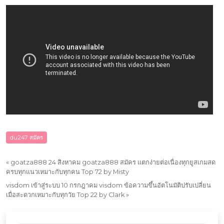
du247 สมัคร
«
goatza888 24 สิงหาคม goatza888 สมัคร แตกง่ายต่อเนื่องทุกยูสเกมสด
ครบทุกแนวเหมาะกับทุกคน Top 72 by Misty
visdom เข้าสู่ระบบ 10 กรกฎาคม visdom ข้อความขึ้นอัตโนมัติปรับเปลี่ยน
เมื่อสะดวกเหมาะกับทุกวัย Top 22 by Clark
»