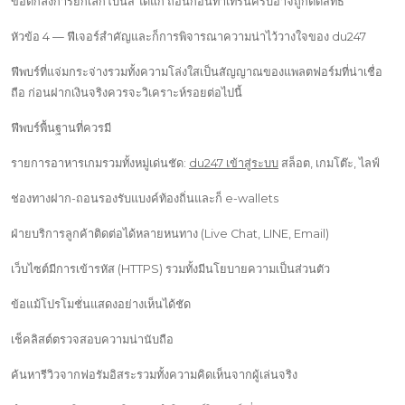
ข้อตกลงการยกเลิกโบนัส ได้แก่ ถอนก่อนทำเทิร์นครบอาจถูกตัดสิทธิ์
หัวข้อ 4 — ฟีเจอร์สำคัญและก็การพิจารณาความน่าไว้วางใจของ du247
ฟีพบร์ที่แจ่มกระจ่างรวมทั้งความโล่งใสเป็นสัญญาณของแพลตฟอร์มที่น่าเชื่อ
ถือ ก่อนฝากเงินจริงควรจะวิเคราะห์รอยต่อไปนี้
ฟีพบร์พื้นฐานที่ควรมี
รายการอาหารเกมรวมทั้งหมู่เด่นชัด:
du247 เข้าสู่ระบบ
สล็อต, เกมโต๊ะ, ไลฟ์
ช่องทางฝาก-ถอนรองรับแบงค์ท้องถิ่นและก็ e-wallets
ฝ่ายบริการลูกค้าติดต่อได้หลายหนทาง (Live Chat, LINE, Email)
เว็บไซต์มีการเข้ารหัส (HTTPS) รวมทั้งมีนโยบายความเป็นส่วนตัว
ข้อแม้โปรโมชั่นแสดงอย่างเห็นได้ชัด
เช็คลิสต์ตรวจสอบความน่านับถือ
ค้นหารีวิวจากฟอรัมอิสระรวมทั้งความคิดเห็นจากผู้เล่นจริง