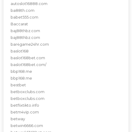
autoslot16888.com
ba88th.com
babet555.com
Baccarat
baj88thbz.com
baj88thbz.com
bar4game24hr.com
baslot168
baslot168bet.com
baslot168bet.com/
bbp168.me
bbp168.me
bestbet
betboxclubs.com
betboxclubs.com
betflixtikto.info
betm4vip.com
betway
betwin6666.com