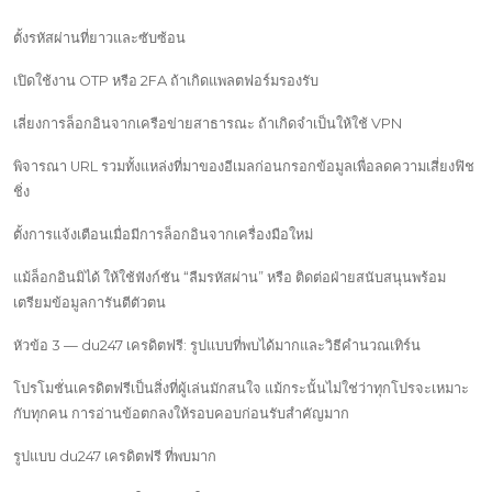
ตั้งรหัสผ่านที่ยาวและซับซ้อน
เปิดใช้งาน OTP หรือ 2FA ถ้าเกิดแพลตฟอร์มรองรับ
เลี่ยงการล็อกอินจากเครือข่ายสาธารณะ ถ้าเกิดจำเป็นให้ใช้ VPN
พิจารณา URL รวมทั้งแหล่งที่มาของอีเมลก่อนกรอกข้อมูลเพื่อลดความเสี่ยงฟิช
ชิ่ง
ตั้งการแจ้งเตือนเมื่อมีการล็อกอินจากเครื่องมือใหม่
แม้ล็อกอินมิได้ ให้ใช้ฟังก์ชัน “ลืมรหัสผ่าน” หรือ ติดต่อฝ่ายสนับสนุนพร้อม
เตรียมข้อมูลการันตีตัวตน
หัวข้อ 3 — du247 เครดิตฟรี: รูปแบบที่พบได้มากและวิธีคำนวณเทิร์น
โปรโมชั่นเครดิตฟรีเป็นสิ่งที่ผู้เล่นมักสนใจ แม้กระนั้นไม่ใช่ว่าทุกโปรจะเหมาะ
กับทุกคน การอ่านข้อตกลงให้รอบคอบก่อนรับสำคัญมาก
รูปแบบ du247 เครดิตฟรี ที่พบมาก