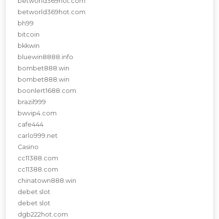
betworld369hot.com
betworld369hot.com
bh99
bitcoin
bkkwin
bluewin8888.info
bombet888.win
bombet888.win
boonlert1688.com
brazil999
bwvip4.com
cafe444
carlo999.net
Casino
cc11388.com
cc11388.com
chinatown888.win
debet slot
debet slot
dgb222hot.com