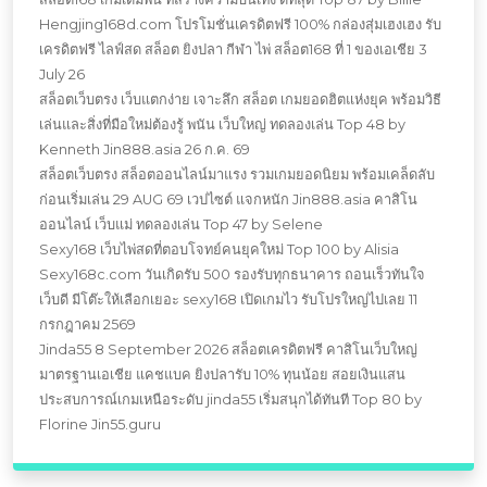
Hengjing168d.com โปรโมชั่นเครดิตฟรี 100% กล่องสุ่มเฮงเฮง รับ
เครดิตฟรี ไลฟ์สด สล็อต ยิงปลา กีฬา ไพ่ สล็อต168 ที่ 1 ของเอเชีย 3
July 26
สล็อตเว็บตรง เว็บแตกง่าย เจาะลึก สล็อต เกมยอดฮิตแห่งยุค พร้อมวิธี
เล่นและสิ่งที่มือใหม่ต้องรู้ พนัน เว็บใหญ่ ทดลองเล่น Top 48 by
Kenneth Jin888.asia 26 ก.ค. 69
สล็อตเว็บตรง สล็อตออนไลน์มาแรง รวมเกมยอดนิยม พร้อมเคล็ดลับ
ก่อนเริ่มเล่น 29 AUG 69 เวปไซต์ แจกหนัก Jin888.asia คาสิโน
ออนไลน์ เว็บแม่ ทดลองเล่น Top 47 by Selene
Sexy168 เว็บไพ่สดที่ตอบโจทย์คนยุคใหม่ Top 100 by Alisia
Sexy168c.com วันเกิดรับ 500 รองรับทุกธนาคาร ถอนเร็วทันใจ
เว็บดี มีโต๊ะให้เลือกเยอะ sexy168 เปิดเกมไว รับโปรใหญ่ไปเลย 11
กรกฎาคม 2569
Jinda55 8 September 2026 สล็อตเครดิตฟรี คาสิโนเว็บใหญ่
มาตรฐานเอเชีย แคชแบค ยิงปลารับ 10% ทุนน้อย สอยเงินแสน
ประสบการณ์เกมเหนือระดับ jinda55 เริ่มสนุกได้ทันที Top 80 by
Florine Jin55.guru