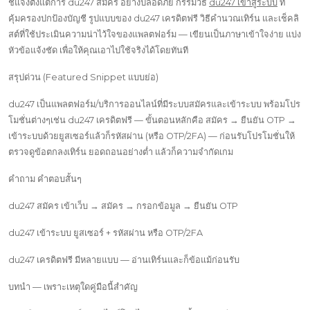
ชี้แจงตั้งแต่การ du247 สมัคร อย่างปลอดภัย กรรมวิธี
du247 เข้าสู่ระบบ
ที่
คุ้มครองปกป้องบัญชี รูปแบบของ du247 เครดิตฟรี วิธีคำนวณเทิร์น และเช็คลิ
สต์ที่ใช้ประเมินความน่าไว้ใจของแพลตฟอร์ม — เขียนเป็นภาษาเข้าใจง่าย แบ่ง
หัวข้อแจ้งชัด เพื่อให้คุณเอาไปใช้จริงได้โดยทันที
สรุปด่วน (Featured Snippet แบบย่อ)
du247 เป็นแพลตฟอร์ม/บริการออนไลน์ที่มีระบบสมัครและเข้าระบบ พร้อมโปร
โมชั่นต่างๆเช่น du247 เครดิตฟรี — ขั้นตอนหลักคือ สมัคร → ยืนยัน OTP →
เข้าระบบด้วยยูสเซอร์แล้วก็รหัสผ่าน (หรือ OTP/2FA) — ก่อนรับโปรโมชั่นให้
ตรวจดูข้อตกลงเทิร์น ยอดถอนอย่างต่ำ แล้วก็ความจำกัดเกม
คำถาม คำตอบสั้นๆ
du247 สมัคร เข้าเว็บ → สมัคร → กรอกข้อมูล → ยืนยัน OTP
du247 เข้าระบบ ยูสเซอร์ + รหัสผ่าน หรือ OTP/2FA
du247 เครดิตฟรี มีหลายแบบ — อ่านเทิร์นและก็ข้อแม้ก่อนรับ
บทนำ — เพราะเหตุใดคู่มือนี้สำคัญ