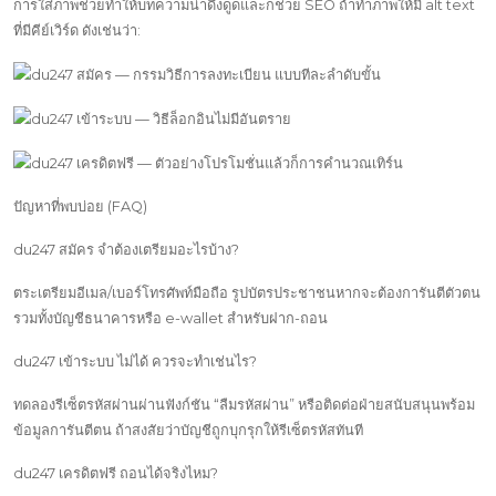
การใส่ภาพช่วยทำให้บทความน่าดึงดูดและก็ช่วย SEO ถ้าทำภาพให้มี alt text
ที่มีคีย์เวิร์ด ดังเช่นว่า:
ปัญหาที่พบบ่อย (FAQ)
du247 สมัคร จำต้องเตรียมอะไรบ้าง?
ตระเตรียมอีเมล/เบอร์โทรศัพท์มือถือ รูปบัตรประชาชนหากจะต้องการันตีตัวตน
รวมทั้งบัญชีธนาคารหรือ e-wallet สำหรับฝาก-ถอน
du247 เข้าระบบ ไม่ได้ ควรจะทำเช่นไร?
ทดลองรีเซ็ตรหัสผ่านผ่านฟังก์ชัน “ลืมรหัสผ่าน” หรือติดต่อฝ่ายสนับสนุนพร้อม
ข้อมูลการันตีตน ถ้าสงสัยว่าบัญชีถูกบุกรุกให้รีเซ็ตรหัสทันที
du247 เครดิตฟรี ถอนได้จริงไหม?