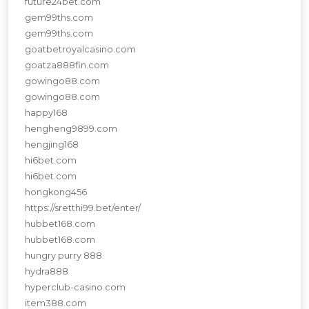
future24bet.com
gem99ths.com
gem99ths.com
goatbetroyalcasino.com
goatza888fin.com
gowingo88.com
gowingo88.com
happy168
hengheng9899.com
hengjing168
hi6bet.com
hi6bet.com
hongkong456
https://sretthi99.bet/enter/
hubbet168.com
hubbet168.com
hungry purry 888
hydra888
hyperclub-casino.com
item388.com