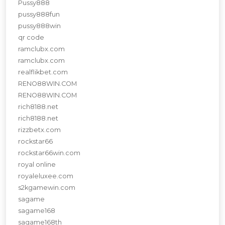
Pussy888
pussy888fun
pussy888win
qr code
ramclubx.com
ramclubx.com
realflikbet.com
RENO88WIN.COM
RENO88WIN.COM
rich8188.net
rich8188.net
rizzbetx.com
rockstar66
rockstar66win.com
royal online
royaleluxee.com
s2kgamewin.com
sagame
sagame168
sagame168th