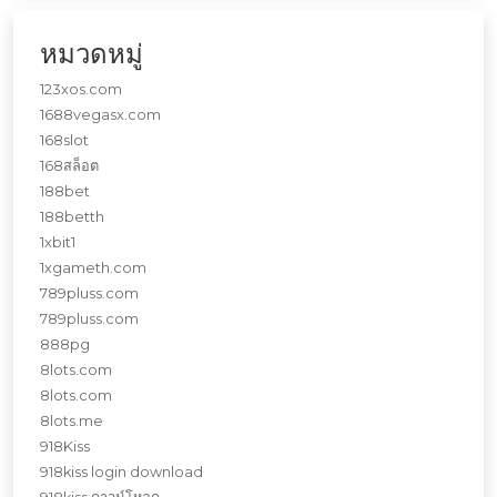
หมวดหมู่
123xos.com
1688vegasx.com
168slot
168สล็อต
188bet
188betth
1xbit1
1xgameth.com
789pluss.com
789pluss.com
888pg
8lots.com
8lots.com
8lots.me
918Kiss
918kiss login download