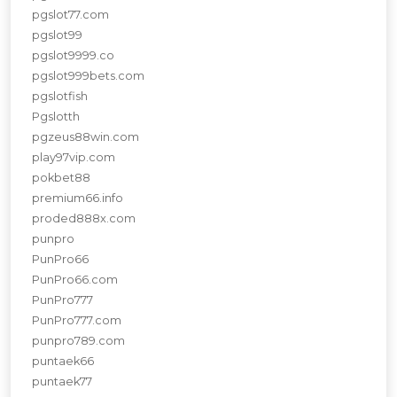
pgslot77.com
pgslot99
pgslot9999.co
pgslot999bets.com
pgslotfish
Pgslotth
pgzeus88win.com
play97vip.com
pokbet88
premium66.info
proded888x.com
punpro
PunPro66
PunPro66.com
PunPro777
PunPro777.com
punpro789.com
puntaek66
puntaek77