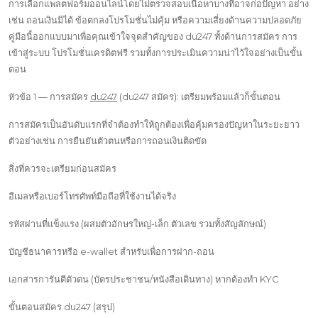
การเลือกแพลตฟอร์มออนไลน์โดยไม่ตรวจสอบเนื้อหาบางทีอาจก่อปัญหา อย่าง
เช่น ถอนเงินมิได้ ข้อตกลงโปรโมชั่นไม่คุ้ม หรือความเสี่ยงด้านความปลอดภัย
คู่มือนี้ออกแบบมาเพื่อคุณเข้าใจจุดสำคัญของ du247 ทั้งด้านการสมัคร การ
เข้าสู่ระบบ โปรโมชั่นเครดิตฟรี รวมทั้งการประเมินความน่าไว้ใจอย่างเป็นขั้น
ตอน
หัวข้อ 1 — การสมัคร
du247
(du247 สมัคร): เตรียมพร้อมแล้วก็ขั้นตอน
การสมัครเป็นอันดับแรกที่จำต้องทำให้ถูกต้องเพื่อคุ้มครองปัญหาในระยะยาว
ตัวอย่างเช่น การยืนยันตัวตนหรือการถอนเงินติดขัด
สิ่งที่ควรจะเตรียมก่อนสมัคร
อีเมลหรือเบอร์โทรศัพท์มือถือที่ใช้งานได้จริง
รหัสผ่านที่แข็งแรง (ผสมตัวอักษรใหญ่-เล็ก ตัวเลข รวมทั้งสัญลักษณ์)
บัญชีธนาคารหรือ e-wallet สำหรับเพื่อการฝาก-ถอน
เอกสารการันตีตัวตน (บัตรประชาชน/หนังสือเดินทาง) หากต้องทำ KYC
ขั้นตอนสมัคร du247 (สรุป)