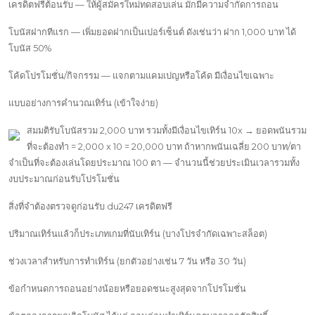
เครดิตฟรีต้อนรับ — ให้ผู้สมัครใหม่ทดสอบเล่น มักมีความจำกัดการถอน
โบนัสฝากทีแรก — เพิ่มยอดฝากเป็นเปอร์เซ็นต์ ดังเช่นว่า ฝาก 1,000 บาท ได้
โบนัส 50%
โค้ดโปรโมชั่น/กิจกรรม — แจกตามแคมเปญหรือโค้ด มีเงื่อนไขเฉพาะ
แบบอย่างการคำนวณเทิร์น (เข้าใจง่าย)
สมมติรับโบนัสรวม 2,000 บาท รวมทั้งมีเงื่อนไขเทิร์น 10x → ยอดพนันรวม
ที่จะต้องทำ = 2,000 x 10 = 20,000 บาท ถ้าหากพนันเฉลี่ย 200 บาท/ตา
จำเป็นที่จะต้องเล่นโดยประมาณ 100 ตา — จำนวนนี้ช่วยประเมินเวลารวมทั้ง
งบประมาณก่อนรับโปรโมชั่น
สิ่งที่จำต้องตรวจดูก่อนรับ du247 เครดิตฟรี
ปริมาณเทิร์นแล้วก็ประเภทเกมที่นับเทิร์น (บางโปรจำกัดเฉพาะสล็อต)
ช่วงเวลาสำหรับการทำเทิร์น (ยกตัวอย่างเช่น 7 วัน หรือ 30 วัน)
ข้อกำหนดการถอนอย่างน้อยหรือยอดชนะสูงสุดจากโปรโมชั่น