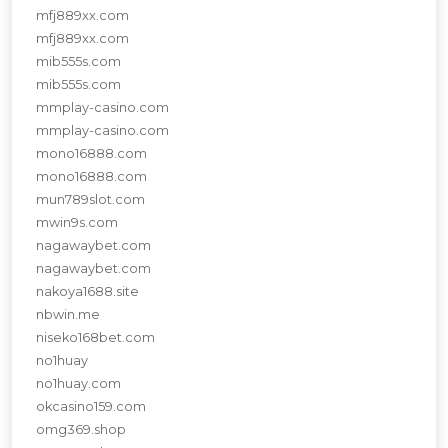
mfj889xx.com
mfj889xx.com
mib555s.com
mib555s.com
mmplay-casino.com
mmplay-casino.com
mono16888.com
mono16888.com
mun789slot.com
mwin9s.com
nagawaybet.com
nagawaybet.com
nakoya1688.site
nbwin.me
niseko168bet.com
no1huay
no1huay.com
okcasino159.com
omg369.shop