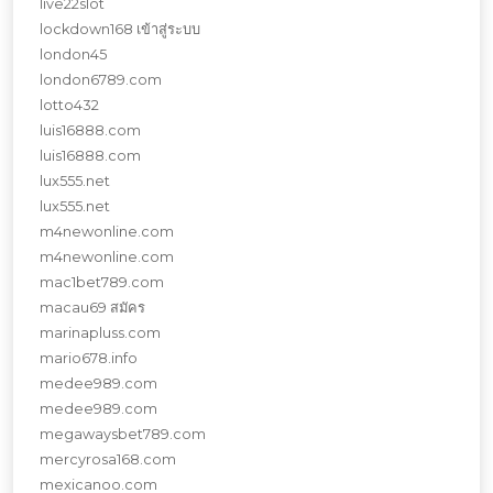
live22slot
lockdown168 เข้าสู่ระบบ
london45
london6789.com
lotto432
luis16888.com
luis16888.com
lux555.net
lux555.net
m4newonline.com
m4newonline.com
mac1bet789.com
macau69 สมัคร
marinapluss.com
mario678.info
medee989.com
medee989.com
megawaysbet789.com
mercyrosa168.com
mexicanoo.com