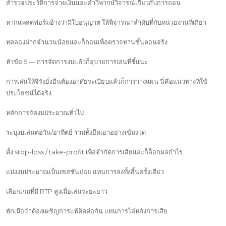
สำรวจประวัติการจ่ายเงินและคำวิพากษ์วิจารณ์เกี่ยวกับการถอน
หากแพลตฟอร์มอ้างว่ามีใบอนุญาต ให้พิจารณาลำดับที่กับหน่วยงานที่เกี่ยว
ทดลองฝากจำนวนน้อยและก็ถอนเพื่อตรวจทานขั้นตอนจริง
หัวข้อ 5 — การจัดการงบแล้วก็อุบายการเล่นที่ชี้แนะ
การเล่นให้จีรังยั่งยืนต้องอาศัยระเบียบแล้วก็การวางแผน นี่คือแนวทางที่ใช้
ประโยชน์ได้จริง
หลักการจัดงบประมาณทั่วไป
ระบุงบเล่นต่อวัน/อาทิตย์ รวมทั้งยึดเอาอย่างเข้มงวด
ตั้ง stop-loss / take-profit เพื่อจำกัดการเสียและก็ล็อกผลกำไร
แบ่งงบประมาณเป็นเซสชันย่อย แทนการลงทั้งสิ้นครั้งเดียว
เลือกเกมที่มี RTP สูงเมื่อเล่นระยะยาว
พักเมื่อจำต้องเผชิญการแพ้ติดต่อกัน แทนการไล่หลังการเสีย