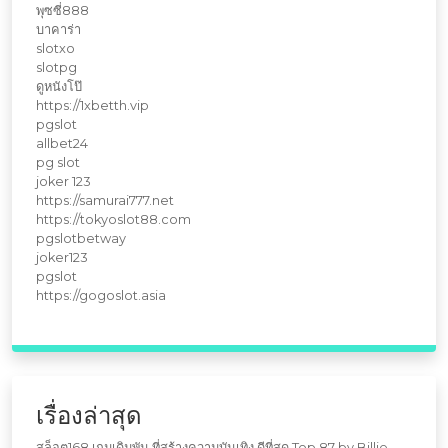
พุซซี่888
บาคาร่า
slotxo
slotpg
ดูหนังโป๊
https://1xbetth.vip
pgslot
allbet24
pg slot
joker 123
https://samurai777.net
https://tokyoslot88.com
pgslotbetway
joker123
pgslot
https://gogoslot.asia
เรื่องล่าสุด
สล็อต168 เกมเดิมพัน ที่สร้างความบันเทิง ดีที่สุด Top 87 by Billie