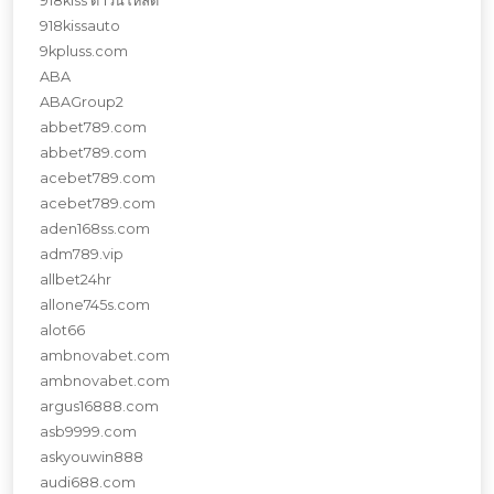
918kiss ดาวน์โหลด
918kissauto
9kpluss.com
ABA
ABAGroup2
abbet789.com
abbet789.com
acebet789.com
acebet789.com
aden168ss.com
adm789.vip
allbet24hr
allone745s.com
alot66
ambnovabet.com
ambnovabet.com
argus16888.com
asb9999.com
askyouwin888
audi688.com