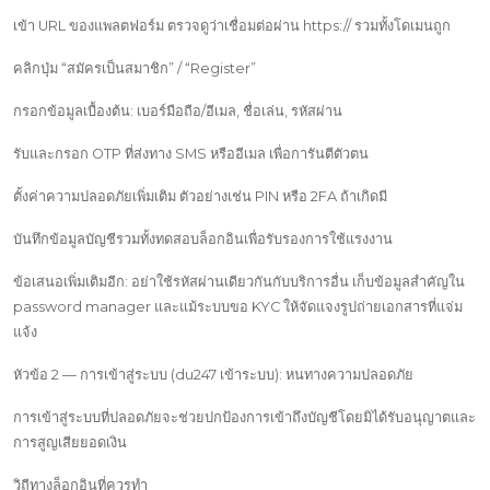
เข้า URL ของแพลตฟอร์ม ตรวจดูว่าเชื่อมต่อผ่าน https:// รวมทั้งโดเมนถูก
คลิกปุ่ม “สมัครเป็นสมาชิก” / “Register”
กรอกข้อมูลเบื้องต้น: เบอร์มือถือ/อีเมล, ชื่อเล่น, รหัสผ่าน
รับและกรอก OTP ที่ส่งทาง SMS หรืออีเมล เพื่อการันตีตัวตน
ตั้งค่าความปลอดภัยเพิ่มเติม ตัวอย่างเช่น PIN หรือ 2FA ถ้าเกิดมี
บันทึกข้อมูลบัญชีรวมทั้งทดสอบล็อกอินเพื่อรับรองการใช้แรงงาน
ข้อเสนอเพิ่มเติมอีก: อย่าใช้รหัสผ่านเดียวกันกับบริการอื่น เก็บข้อมูลสำคัญใน
password manager และแม้ระบบขอ KYC ให้จัดแจงรูปถ่ายเอกสารที่แจ่ม
แจ้ง
หัวข้อ 2 — การเข้าสู่ระบบ (du247 เข้าระบบ): หนทางความปลอดภัย
การเข้าสู่ระบบที่ปลอดภัยจะช่วยปกป้องการเข้าถึงบัญชีโดยมิได้รับอนุญาตและ
การสูญเสียยอดเงิน
วิถีทางล็อกอินที่ควรทำ