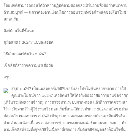
โดยปกติสามารถถอนได้ถ้าหากปฏิบัติตามข้อตกลงเทิร์นรวมทั้งข้อกำหนดครบ
ถ้วนสมบูรณ์ — แต่ว่าต้องอ่านเงื่อนไขการถอนรวมทั้งข้อกำหนดของโปรโมชั่
นก่อนรับ
ลิงก์ด้านในที่ชี้แนะ
คู่มือสมัคร du247 แบบละเอียด
วิธีคำนวณเทิร์นใน du247
เช็คลิสต์สำรวจความน่าเชื่อถือ
สรุป
สรุป: du247 เป็นแพลตฟอร์มที่มีฟีเจอร์และโปรโมชั่นหลากหลาย การใช้
คุณประโยชน์จาก du247 เครดิตฟรี ให้ได้จริงต้องอาศัยการอ่านข้อจำกัด
(เทิร์นรวมทั้งความจำกัด), การตรวจทานระบบฝาก-ถอน แล้วก็การวัดความน่า
ไว้วางใจจากรีวิวผู้ใช้งานจริง ก่อนเริ่มชี้แนะให้กระทำการ du247 สมัคร อย่าง
ปลอดภัย ทดสอบการ du247 เข้าสู่ระบบ และทดสอบระบบด้วยเครดิตฟรีหรือ
ฝากจำนวนน้อยเพื่อตรวจสอบการทำงานของแพลตฟอร์มก่อนขยายงบ — ทำ
ตามเช็คลิสต์รวมทั้งยุทธวิธีในเนื้อหานี้เพื่อการเริ่มต้นที่มีข้อมูลแล้วก็มั่นใจขึ้น