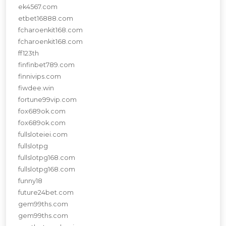
ek4567.com
etbet16888.com
fcharoenkit168.com
fcharoenkit168.com
ff123th
finfinbet789.com
finnivips.com
fiwdee.win
fortune99vip.com
fox689ok.com
fox689ok.com
fullsloteiei.com
fullslotpg
fullslotpg168.com
fullslotpg168.com
funny18
future24bet.com
gem99ths.com
gem99ths.com