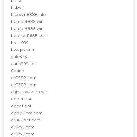
bitcoin
bkkwin
bluewin8888.info
bombet888.win
bombet888.win
boonlert1688.com
brazil999
bwvip4.com
cafe444
carlo999.net
Casino
cc11388.com
cc11388.com
chinatown888.win
debet slot
debet slot
dgb222hot.com
dr888bet.com
du2477.com
du2477.com