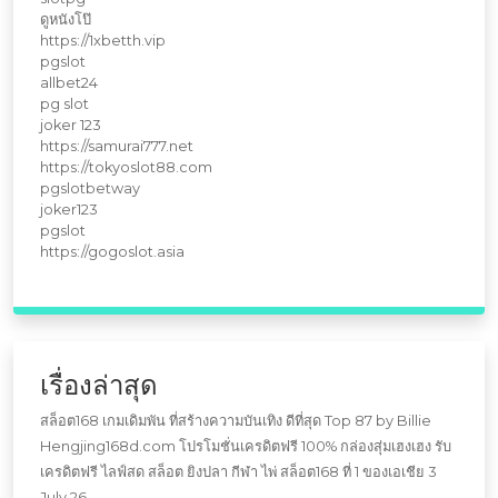
ดูหนังโป๊
https://1xbetth.vip
pgslot
allbet24
pg slot
joker 123
https://samurai777.net
https://tokyoslot88.com
pgslotbetway
joker123
pgslot
https://gogoslot.asia
เรื่องล่าสุด
สล็อต168 เกมเดิมพัน ที่สร้างความบันเทิง ดีที่สุด Top 87 by Billie
Hengjing168d.com โปรโมชั่นเครดิตฟรี 100% กล่องสุ่มเฮงเฮง รับ
เครดิตฟรี ไลฟ์สด สล็อต ยิงปลา กีฬา ไพ่ สล็อต168 ที่ 1 ของเอเชีย 3
July 26