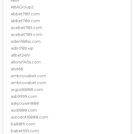
ABA
ABAGroup2
abbet789.com
abbet789.com
acebet789.com
acebet789.com
aden168ss.com
adm789.vip
allbet24hr
allone745s.com
alot66
ambnovabet.com
ambnovabet.com
argus16888.com
asb9999.com
askyouwin888
audi688.com
autoslot16888.com
ba88th.com
babet555.com