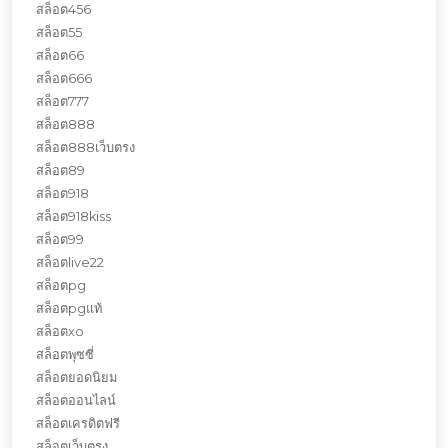
สล็อต456
สล็อต55
สล็อต66
สล็อต666
สล็อต777
สล็อต888
สล็อต888เว็บตรง
สล็อต89
สล็อต918
สล็อต918kiss
สล็อต99
สล็อตlive22
สล็อตpg
สล็อตpgแท้
สล็อตxo
สล็อตพุซซี่
สล็อตยอดนิยม
สล็อตออนไลน์
สล็อตเครดิตฟรี
สล็อตเว็บตรง