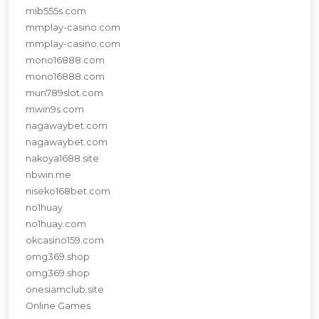
mib555s.com
mmplay-casino.com
mmplay-casino.com
mono16888.com
mono16888.com
mun789slot.com
mwin9s.com
nagawaybet.com
nagawaybet.com
nakoya1688.site
nbwin.me
niseko168bet.com
no1huay
no1huay.com
okcasino159.com
omg369.shop
omg369.shop
onesiamclub.site
Online Games