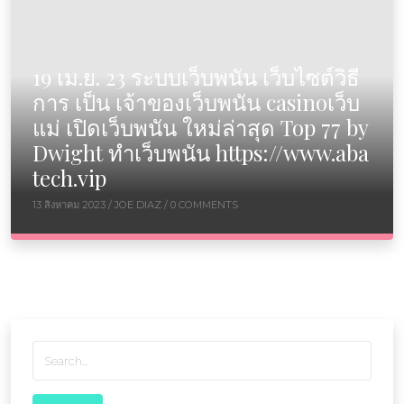
19 เม.ย. 23 ระบบเว็บพนัน เว็บไซต์วิธี
การ เป็น เจ้าของเว็บพนัน casinoเว็บ
แม่ เปิดเว็บพนัน ใหม่ล่าสุด Top 77 by
Dwight ทำเว็บพนัน https://www.aba
tech.vip
13 สิงหาคม 2023 /
JOE DIAZ
/ 0 COMMENTS