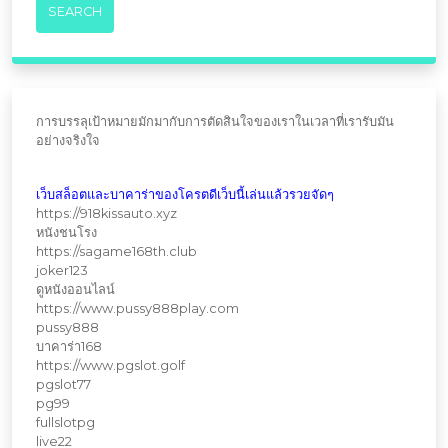
การบรรลุเป้าหมายมักมากับการตัดสินใจของเราในเวลาที่เรารับมัน
อย่างจริงใจ
เว็บสล็อตและบาคาร่าของโครตดีเว็บนี้เล่นแล้วรวยจัดๆ
https://918kissauto.xyz
หนังชนโรง
https://sagame168th.club
joker123
ดูหนังออนไลน์
https://www.pussy888play.com
pussy888
บาคาร่า168
https://www.pgslot.golf
pgslot77
pg99
fullslotpg
live22