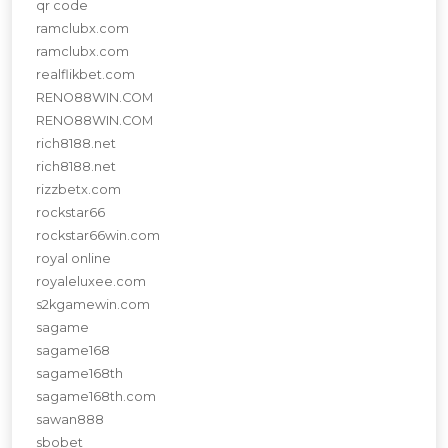
qr code
ramclubx.com
ramclubx.com
realflikbet.com
RENO88WIN.COM
RENO88WIN.COM
rich8188.net
rich8188.net
rizzbetx.com
rockstar66
rockstar66win.com
royal online
royaleluxee.com
s2kgamewin.com
sagame
sagame168
sagame168th
sagame168th.com
sawan888
sbobet