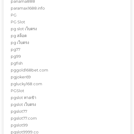
panama888
paramax1688.info
PG
PG Slot
pg slot เว็บตรง
pg สล็อต
pg เว็บตรง
pg77
pg99
pgfish
pggold168bet.com
pgjoker69
pglucky168.com
PGSlot
pgslot ทางเข้า
pgslot เว็บตรง
pgslot77
pgslot77.com
pgslot99
pgslot9999.co