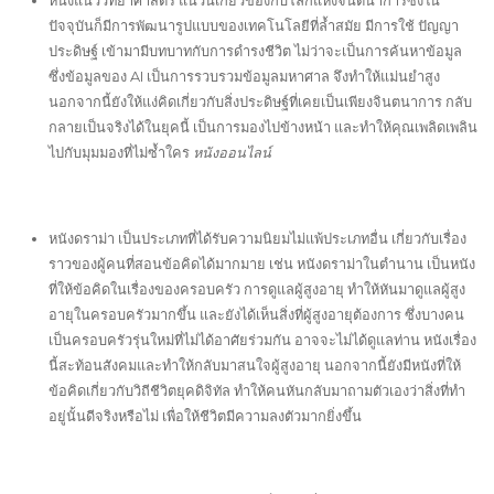
หนังแนววิทยาศาสตร์ แนวนี้เกี่ยวข้องกับโลกแห่งจินตนาการซึ่งใน
ปัจจุบันก็มีการพัฒนารูปแบบของเทคโนโลยีที่ล้ำสมัย มีการใช้ ปัญญา
ประดิษฐ์ เข้ามามีบทบาทกับการดำรงชีวิต ไม่ว่าจะเป็นการค้นหาข้อมูล
ซึ่งข้อมูลของ AI เป็นการรวบรวมข้อมูลมหาศาล จึงทำให้แม่นยำสูง
นอกจากนี้ยังให้แง่คิดเกี่ยวกับสิ่งประดิษฐ์ที่เคยเป็นเพียงจินตนาการ กลับ
กลายเป็นจริงได้ในยุคนี้ เป็นการมองไปข้างหน้า และทำให้คุณเพลิดเพลิน
ไปกับมุมมองที่ไม่ซ้ำใคร
หนังออนไลน์
หนังดราม่า เป็นประเภทที่ได้รับความนิยมไม่แพ้ประเภทอื่น เกี่ยวกับเรื่อง
ราวของผู้คนที่สอนข้อคิดได้มากมาย เช่น หนังดราม่าในตำนาน เป็นหนัง
ที่ให้ข้อคิดในเรื่องของครอบครัว การดูแลผู้สูงอายุ ทำให้หันมาดูแลผู้สูง
อายุในครอบครัวมากขึ้น และยังได้เห็นสิ่งที่ผู้สูงอายุต้องการ ซึ่งบางคน
เป็นครอบครัวรุ่นใหม่ที่ไม่ได้อาศัยร่วมกัน อาจจะไม่ได้ดูแลท่าน หนังเรื่อง
นี้สะท้อนสังคมและทำให้กลับมาสนใจผู้สูงอายุ นอกจากนี้ยังมีหนังที่ให้
ข้อคิดเกี่ยวกับวิถีชีวิตยุคดิจิทัล ทำให้คนหันกลับมาถามตัวเองว่าสิ่งที่ทำ
อยู่นั้นดีจริงหรือไม่ เพื่อให้ชีวิตมีความลงตัวมากยิ่งขึ้น