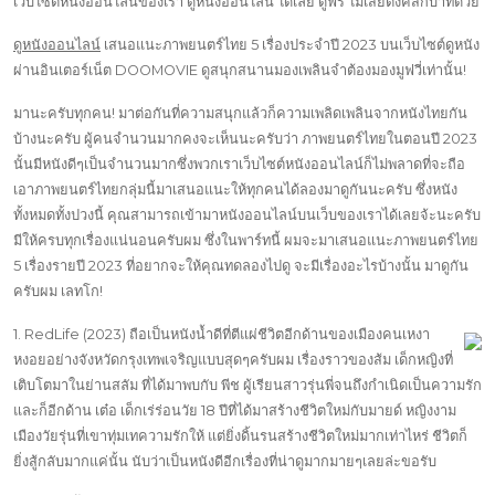
เว็บไซต์หนังออนไลน์ของเรา ดูหนังออนไลน์ ได้เลย ดูฟรี ไม่เสียตังค์สักบาทด้วย
ดูหนังออนไลน์
เสนอแนะภาพยนตร์ไทย 5 เรื่องประจำปี 2023 บนเว็บไซต์ดูหนัง
ผ่านอินเตอร์เน็ต DOOMOVIE ดูสนุกสนานมองเพลินจำต้องมองมูฟวี่เท่านั้น!
มานะครับทุกคน! มาต่อกันที่ความสนุกแล้วก็ความเพลิดเพลินจากหนังไทยกัน
บ้างนะครับ ผู้คนจำนวนมากคงจะเห็นนะครับว่า ภาพยนตร์ไทยในตอนปี 2023
นั้นมีหนังดีๆเป็นจำนวนมากซึ่งพวกเราเว็บไซต์หนังออนไลน์ก็ไม่พลาดที่จะถือ
เอาภาพยนตร์ไทยกลุ่มนี้มาเสนอแนะให้ทุกคนได้ลองมาดูกันนะครับ ซึ่งหนัง
ทั้งหมดทั้งปวงนี้ คุณสามารถเข้ามาหนังออนไลน์บนเว็บของเราได้เลยจ้ะนะครับ
มีให้ครบทุกเรื่องแน่นอนครับผม ซึ่งในพาร์ทนี้ ผมจะมาเสนอแนะภาพยนตร์ไทย
5 เรื่องรายปี 2023 ที่อยากจะให้คุณทดลองไปดู จะมีเรื่องอะไรบ้างนั้น มาดูกัน
ครับผม เลทโก!
1. RedLife (2023) ถือเป็นหนังน้ำดีที่ตีแผ่ชีวิตอีกด้านของเมืองคนเหงา
หงอยอย่างจังหวัดกรุงเทพเจริญแบบสุดๆครับผม เรื่องราวของส้ม เด็กหญิงที่
เติบโตมาในย่านสลัม ที่ได้มาพบกับ พีช ผู้เรียนสาวรุ่นพี่จนถึงกำเนิดเป็นความรัก
และก็อีกด้าน เต๋อ เด็กเร่ร่อนวัย 18 ปีที่ได้มาสร้างชีวิตใหม่กับมายด์ หญิงงาม
เมืองวัยรุ่นที่เขาทุ่มเทความรักให้ แต่ยิ่งดิ้นรนสร้างชีวิตใหม่มากเท่าไหร่ ชีวิตก็
ยิ่งสู้กลับมากแค่นั้น นับว่าเป็นหนังดีอีกเรื่องที่น่าดูมากมายๆเลยล่ะขอรับ