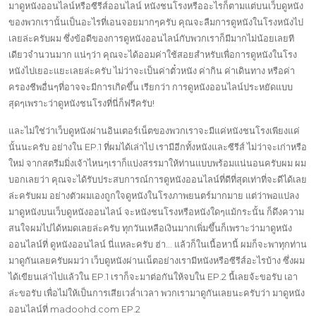
มาดูหนังออนไลน์หรือซีรีส์ออนไลน์ หนังชนโรงหรืออะไรก็ตามแต่บนเว็บดูหนัง
ของพวกเรานั้นเป็นอะไรที่เอนจอยมากๆครับ คุณจะลืมการดูหนังในโรงหนังไป
เลยล่ะครับผม ซึ่งข้อดีของการดูหนังออนไลน์กับพวกเราก็มีมากไม่น้อยเลยที
เดียวจำนวนมาก แน่ๆว่า คุณจะได้ออมค่าใช้สอยสำหรับเพื่อการดูหนังในโรง
หนังไปเยอะแยะเลยล่ะครับ ไม่ว่าจะเป็นค่าตั๋วหนัง ค่ากิน ค่าเดินทาง หรือค่า
ครองชีพอื่นๆที่อาจจะมีการเกิดขึ้น เรียกว่า การดูหนังออนไลน์ประหยัดแบบ
สุดๆเพราะว่าดูหนังชนโรงที่นี่ก็ฟรีครับ!
และไม่ใช่ว่าเว็บดูหนังผ่านอินเตอร์เน็ตของพวกเราจะมีแค่หนังชนโรงเพียงแค่
นั้นนะครับ อย่างใน EP.1 ที่ผมได้เล่าไป เรามีอีกทั้งหนังและซีรีส์ ไม่ว่าจะเก่าหรือ
ใหม่ จากสตรีมมิ่งเจ้าไหนๆเราก็แบ่งสรรมาให้ท่านแบบพร้อมแน่นอนครับผม ผม
บอกเลยว่า คุณจะได้รับประสบการณ์การดูหนังออนไลน์ที่ดีที่สุดเท่าที่จะดีได้เลย
ล่ะครับผม อย่างตัวผมเองถูกใจดูหนังในโรงภาพยนตร์มากมาย แต่ว่าพอแปลง
มาดูหนังบนเว็บดูหนังออนไลน์ จะหนังชนโรงหรือหนังใดๆแม้กระนั้น ก็ดึงความ
สนใจผมไปได้หมดเลยล่ะครับ ทุกวันเหลือเงินมากเพิ่มขึ้นก็เพราะว่ามาดูหนัง
ออนไลน์ที่ ดูหนังออนไลน์ นี่แหละครับ ฮ่า… แล้วก็ในเนื้อหานี้ ผมก็จะพาทุกท่าน
มาดูกันเลยครับผมว่า เว็บดูหนังผ่านเน็ตอย่างเรามีหนังหรือซีรีส์อะไรบ้าง ซึ่งผม
ได้เขียนเล่าไปแล้วใน EP.1 เราก็จะมาต่อกันให้จบใน EP.2 นี้เลยจ้ะขอรับ เอา
ล่ะขอรับ เพื่อไม่ให้เป็นการเสียเวล่ำเวลา พวกเรามาดูกันเลยนะครับว่า มาดูหนัง
ออนไลน์ที่ madoohd.com EP.2