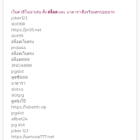
เว็บคาสิโนน่าเล่น ทั้ง
สล็อต
และ
บาคาร่า
ตึงจริงแตกบ่อยมาก
joker123
slot168
https://jin55.net
slot99
สล็อตเว็บตรง
jinda44
สล็อตเว็บตรง
สล็อต888
JINDA888
pgslot
พุซซี่888
บาคาร่า
slotxo
slotpg
ดูหนังโป๊
https://1xbetth.vip
pgslot
allbet24
pg slot
joker 123
https://samurai777.net