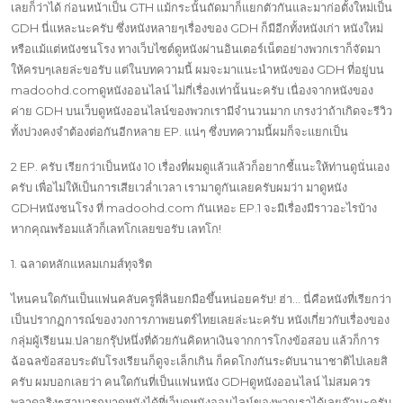
เลยก็ว่าได้ ก่อนหน้าเป็น GTH แม้กระนั้นถัดมาก็แยกตัวกันและมาก่อตั้งใหม่เป็น
GDH นี่แหละนะครับ ซึ่งหนังหลายๆเรื่องของ GDH ก็มีอีกทั้งหนังเก่า หนังใหม่
หรือแม้แต่หนังชนโรง ทางเว็บไซต์ดูหนังผ่านอินเตอร์เน็ตอย่างพวกเราก็จัดมา
ให้ครบๆเลยล่ะขอรับ แต่ในบทความนี้ ผมจะมาแนะนำหนังของ GDH ที่อยู่บน
madoohd.comดูหนังออนไลน์ ไม่กี่เรื่องเท่านั้นนะครับ เนื่องจากหนังของ
ค่าย GDH บนเว็บดูหนังออนไลน์ของพวกเรามีจำนวนมาก เกรงว่าถ้าเกิดจะรีวิว
ทั้งปวงคงจำต้องต่อกันอีกหลาย EP. แน่ๆ ซึ่งบทความนี้ผมก็จะแยกเป็น
2 EP. ครับ เรียกว่าเป็นหนัง 10 เรื่องที่ผมดูแล้วแล้วก็อยากชี้แนะให้ท่านดูนั่นเอง
ครับ เพื่อไม่ให้เป็นการเสียเวล่ำเวลา เรามาดูกันเลยครับผมว่า มาดูหนัง
GDHหนังชนโรง ที่ madoohd.com กันเหอะ EP.1 จะมีเรื่องมีราวอะไรบ้าง
หากคุณพร้อมแล้วก็เลทโกเลยขอรับ เลทโก!
1. ฉลาดหลักแหลมเกมส์ทุจริต
ไหนคนใดกันเป็นแฟนคลับครูพี่ลินยกมือขึ้นหน่อยครับ! ฮ่า… นี่คือหนังที่เรียกว่า
เป็นปรากฏการณ์ของวงการภาพยนตร์ไทยเลยล่ะนะครับ หนังเกี่ยวกับเรื่องของ
กลุ่มผู้เรียนม.ปลายกรุ๊ปหนึ่งที่ด้วยกันคิดหาเงินจากการโกงข้อสอบ แล้วก็การ
ฉ้อฉลข้อสอบระดับโรงเรียนก็ดูจะเล็กเกิน ก็คดโกงกันระดับนานาชาติไปเลยสิ
ครับ ผมบอกเลยว่า คนใดกันที่เป็นแฟนหนัง GDHดูหนังออนไลน์ ไม่สมควร
พลาดจริงๆสามารถมาดูหนังได้ที่เว็บดูหนังออนไลน์ของพวกเราได้เลยจ๊านะครับ