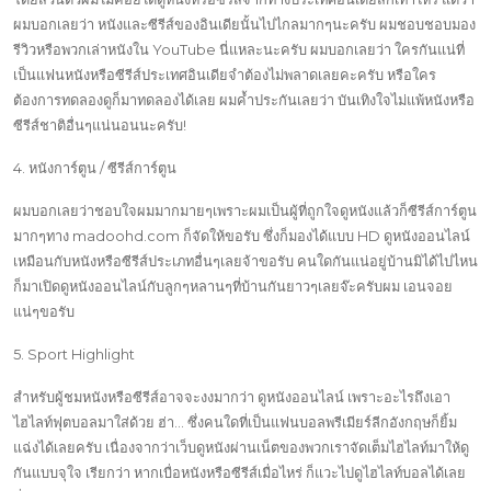
ผมบอกเลยว่า หนังและซีรีส์ของอินเดียนั้นไปไกลมากๆนะครับ ผมชอบชอบมอง
รีวิวหรือพวกเล่าหนังใน YouTube นี่แหละนะครับ ผมบอกเลยว่า ใครกันแน่ที่
เป็นแฟนหนังหรือซีรีส์ประเทศอินเดียจำต้องไม่พลาดเลยคะครับ หรือใคร
ต้องการทดลองดูก็มาทดลองได้เลย ผมค้ำประกันเลยว่า บันเทิงใจไม่แพ้หนังหรือ
ซีรีส์ชาติอื่นๆแน่นอนนะครับ!
4. หนังการ์ตูน / ซีรีส์การ์ตูน
ผมบอกเลยว่าชอบใจผมมากมายๆเพราะผมเป็นผู้ที่ถูกใจดูหนังแล้วก็ซีรีส์การ์ตูน
มากๆทาง madoohd.com ก็จัดให้ขอรับ ซึ่งก็มองได้แบบ HD ดูหนังออนไลน์
เหมือนกับหนังหรือซีรีส์ประเภทอื่นๆเลยจ้าขอรับ คนใดกันแน่อยู่บ้านมิได้ไปไหน
ก็มาเปิดดูหนังออนไลน์กับลูกๆหลานๆที่บ้านกันยาวๆเลยจ๊ะครับผม เอนจอย
แน่ๆขอรับ
5. Sport Highlight
สำหรับผู้ชมหนังหรือซีรีส์อาจจะงงมากว่า ดูหนังออนไลน์ เพราะอะไรถึงเอา
ไฮไลท์ฟุตบอลมาใส่ด้วย ฮ่า… ซึ่งคนใดที่เป็นแฟนบอลพรีเมียร์ลีกอังกฤษก็ยิ้ม
แฉ่งได้เลยครับ เนื่องจากว่าเว็บดูหนังผ่านเน็ตของพวกเราจัดเต็มไฮไลท์มาให้ดู
กันแบบจุใจ เรียกว่า หากเบื่อหนังหรือซีรีส์เมื่อไหร่ ก็แวะไปดูไฮไลท์บอลได้เลย