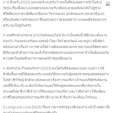
2. 14 อีกครั้ง (2023) บอกเลยจ้ะนะครับว่า คนใดที่ชอบพอความรักในช่วง
วัยรุ่น เรื่องนี้เหมาะแบบสุดๆเลยล่ะขอรับ หนังจะพาคุณย้อนกลับไปสู่ช่วง
ชีวิตที่พวกเราต่างมีเพื่อนกรุ๊ปแรก วีรกรรมแรก อกหักหนแรก สหายกรุ๊ปแรก
หรือแม้แต่ความรักหนแรก ซึ่งบอกเลยว่า วัยรุ่นสมัย 90 แบบผมคือชอบมากๆ
ครับ ลองไปดูกันครับ
3. มนต์รักนักบรรยาย (2023)หนังออนไลน์ นับว่าเป็นหนังน้ำดีอีกประเด็นจาก
Netflix กันเลยล่ะครับผม แสดงนำโดย เวียร์ ศุกลวัฒน์ และหนูนา หนึ่งธิดา
หนังบอกเล่าเรื่องราวการตามใส่ความฝันของหน่วยเรขายยาของบริษัทขายยา
ที่เรียกลูกค้าด้วยการฉายแล้วก็พากษ์หนังกลางแปลง พวกเขาจำเป็นต้องเจอกับ
ความท้าในสมัยที่วงการภาพยนตร์กำลังเปลี่ยนผ่าน
4. ลุ้นรักป่วน ก๊วนคนรักเก่า (2023) คนใดกันที่ชอบพอนางเอก เบลล่า ราณี
หัวข้อนี้พลาดมิได้เลยค่ะครับ แถมยังได้ประกบกับผู้แสดงชายหนุ่มสุดหล่ออย่าง
ไบรท์ วชิรวิชญ์ อีกด้วย หนังบอกเล่าเรื่องราวของริสา เจ้าของบริษัทรับจัดงาน
แต่งที่ใกล้จะเจ๊ง จะต้องไปจัดงานแต่งให้กับคู่สมรสคนแขกที่มาจัดงานใน
ประเทศไทย ซึ่งว่าที่เจ้าบ่าวก็คือแฟนเก่าของริสา และว่าที่เจ้าสาว ก็คือเพื่อน
เก่าที่ไปคบกับคนรักเก่าของริสาอีก เอาล่ะสิ เรื่องราวจะคืออะไรกันนะ
5. Long Live Love (2023) เรื่องราวความรักของ สติ สองร่าง แล้วก็ เมตตา ทั้ง
สองกำลังพบเจอปัญหาชีวิตสมรสที่มาถึง