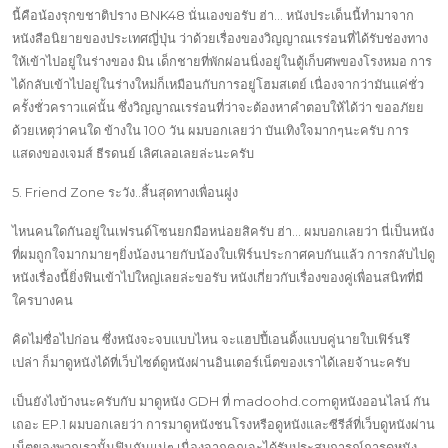
นี้คือน้องรุกขชาติปราง BNK48 นั่นเองขอรับ ฮ่า… หนังประเด็นนี้ทำมาจาก
หนังสือนิยายของประเทศญี่ปุ่น ว่าด้วยเรื่องของวิญญาณเรร่อนที่ได้รับช่องทาง
ให้เข้าไปอยู่ในร่างของ มิน เด็กชายที่พักผ่อนนิ่งอยู่ในตู้เก็บศพของโรงหมอ การ
ได้กลับเข้าไปอยู่ในร่างใหม่ก็เหมือนกับการอยู่โฮมสเตย์ เนื่องจากว่ามันแค่ชั่ว
ครั้งชั่วคราวแค่นั้น ซึ่งวิญญาณเรร่อนที่ว่าจะต้องหาคำตอบให้ได้ว่า ขออภัยย
ด้วยเหตุว่าคนใด ข้างใน 100 วัน ผมบอกเลยว่า บันเทิงใจมากๆนะครับ การ
แสดงของเจมส์ ธีรดนย์ เลิศเลอเลยล่ะนะครับ
5. Friend Zone ระวัง..สิ้นสุดทางเพื่อนฝูง
ไหนคนใดกันอยู่ในเฟรนด์โซนยกมือหน่อยสิครับ ฮ่า… ผมบอกเลยว่า นี่เป็นหนัง
ที่ผมถูกใจมากมายๆยิ่งน้องนายกับน้องใบเฟิร์นประกาศคบกันแล้ว การกลับไปดู
หนังเรื่องนี้ยิ่งฟินเข้าไปใหญ่เลยล่ะขอรับ หนังเกี่ยวกับเรื่องของคู่เพื่อนสนิทที่มี
ใครบางคน
คิดไม่ซื่อไปก่อน ซึ่งหนังจะจบแบบไหน จะแฮปปี้เอนดิ้งแบบคู่นายใบเฟิร์นรึ
เปล่า ก็มาดูหนังได้ที่เว็บไซต์ดูหนังผ่านอินเตอร์เน็ตของเราได้เลยจ้านะครับ
เป็นยังไงบ้างนะครับกับ มาดูหนัง GDH ที่ madoohd.comดูหนังออนไลน์ กัน
เถอะ EP.1 ผมบอกเลยว่า การมาดูหนังชนโรงหรือดูหนังและซีรีส์ที่เว็บดูหนังผ่าน
เน็ตของพวกเรานั้นฟินกันแน่ๆ เนื่องจากคุณจะได้รับประสบการณ์การดูหนัง