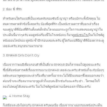
2. น้อง. พี่. ที่รัก
สำหรับคนใดกันแน่ที่เป็นแฟนคลับของซันนี่ ญาญ่า หรือแม้กระทั้งนิชคุณ ไม่
สมควรพลาดหัวข้อนี้เลยครับ น้องพี่สุดที่รัก เป็นหนังรวมดาราที่บอกเล่าเรื่อง
ของคู่ญาติพี่น้องที่ตีกันตั้งแต่เด็กยันโต ผมออกจะถูกใจการแสดงของญาญ่าใน
ประเด็นนี้มากๆครับ ผมดูหนังเรื่องนี้ในโรงหนังจบ ก็มาดู
หนังชนโรง
ในเว็บไซต์ดู
หนังออนไลน์ของ ดูหนัง ซ้ำอีกรอบเลยล่ะครับ ผู้ใดกันแน่ที่มีญาติพี่น้องควรจะดู
เลยล่ะครับ สนุกสนานมากมาย
3. BNK48 Girls Don’t Cry
เนื่องจากว่าผมมีเพื่อนรอบตัวที่เป็นติ่งวง BNK48 มันก็ลากผมไปดูเลยนะครับ
ซึ่งนี่คือหนังสารคดีเรื่องแรกของวง BNK48 เลยล่ะนะครับ ตัวหนังก็จะจับน้องๆ
แต่ละคนมาพูดคุยและเล่าเรื่องที่บางครั้งอาจจะไม่ได้ยินเสมอๆซึ่งผมบอกเลยว่า
ค่อนข้างจะเรียลมากมายๆดูแล้วก็แอบสะอึกเช่นกันนะครับ ฮ่า… ใครพอใจก็
ลองไปพบดูได้เลยนะครับ ในเว็บไซต์ดูหนังผ่านเน็ตของเราก็มีนะครับ
4. Home Stay
ก็เสมือนจะยังไม่จบกับ BNK48 ครับผมเนี่ย เนื่องจากนางเอกของหนังประเด็น