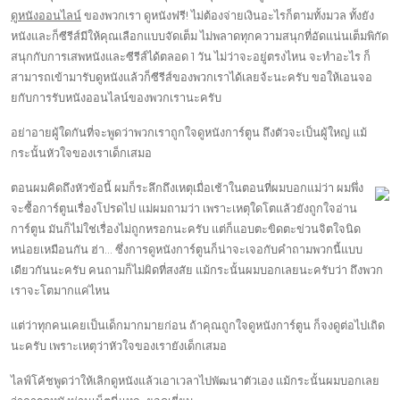
ดูหนังออนไลน์
ของพวกเรา ดูหนังฟรี! ไม่ต้องจ่ายเงินอะไรก็ตามทั้งมวล ทั้งยัง
หนังและก็ซีรีส์มีให้คุณเลือกแบบจัดเต็ม ไม่พลาดทุกความสนุกที่อัดแน่นเต็มพิกัด
สนุกกับการเสพหนังและซีรีส์ได้ตลอด 1 วัน ไม่ว่าจะอยู่ตรงไหน จะทำอะไร ก็
สามารถเข้ามารับดูหนังแล้วก็ซีรีส์ของพวกเราได้เลยจ้ะนะครับ ขอให้เอนจอ
ยกับการรับหนังออนไลน์ของพวกเรานะครับ
อย่าอายผู้ใดกันที่จะพูดว่าพวกเราถูกใจดูหนังการ์ตูน ถึงตัวจะเป็นผู้ใหญ่ แม้
กระนั้นหัวใจของเราเด็กเสมอ
ตอนผมคิดถึงหัวข้อนี้ ผมก็ระลึกถึงเหตุเมื่อเช้าในตอนที่ผมบอกแม่ว่า ผมพึ่ง
จะซื้อการ์ตูนเรื่องโปรดไป แม่ผมถามว่า เพราะเหตุใดโตแล้วยังถูกใจอ่าน
การ์ตูน มันก็ไม่ใช่เรื่องไม่ถูกหรอกนะครับ แต่ก็แอบตะขิดตะข่วนจิตใจนิด
หน่อยเหมือนกัน ฮ่า… ซึ่งการดูหนังการ์ตูนก็น่าจะเจอกับคำถามพวกนี้แบบ
เดียวกันนะครับ คนถามก็ไม่ผิดที่สงสัย แม้กระนั้นผมบอกเลยนะครับว่า ถึงพวก
เราจะโตมากแค่ไหน
แต่ว่าทุกคนเคยเป็นเด็กมากมายก่อน ถ้าคุณถูกใจดูหนังการ์ตูน ก็จงดูต่อไปเถิด
นะครับ เพราะเหตุว่าหัวใจของเรายังเด็กเสมอ
ไลฟ์โค้ชพูดว่าให้เลิกดูหนังแล้วเอาเวลาไปพัฒนาตัวเอง แม้กระนั้นผมบอกเลย