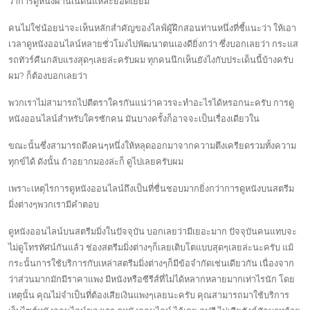
ว่าการดูหนังผ่านเน็ตนี่แหละยอดเยี่ยม
คนไม่ใช่น้อยน่าจะเห็นหลักสำคัญของไลฟ์ผู้ฝึกสอนท่านหนึ่งที่ชี้แนะว่า ให้เอา
เวลาดูหนังออนไลน์หลายชั่วโมงไปพัฒนาตนเองดียิ่งกว่า ซึ่งบอกเลยว่า กระแส
รถทัวร์คืนกลับแรงสุดๆเลยล่ะครับผม ทุกคนนึกเห็นยังไงกับประเด็นนี้บ้างครับ
ผม? ก็ต้องบอกเลยว่า
พวกเราไม่สามารถไปตีตราใครกันแน่ว่าควรจะทำอะไรได้หรอกนะครับ การดู
หนังออนไลน์สำหรับใครซักคน มันบางครั้งก็อาจจะเป็นเรื่องเดียวใน
ขณะนั้นซึ่งสามารถดึงคนๆหนึ่งให้หลุดออกมาจากความตึงเครียดรวมทั้งความ
ทุกข์ได้ ดังนั้น ถ้าอยากมองล่ะก็ ดูไปเลยครับผม
เพราะเหตุไรการดูหนังออนไลน์ถึงเป็นที่ชื่นชอบมากยิ่งกว่าการดูหนังบนสตรีม
มิ่งต่างๆพวกเรามีคำตอบ
ดูหนังออนไลน์บนสตรีมมิ่งในปัจจุบัน บอกเลยว่ามีเยอะมาก ปัจจุบันคนแทบจะ
ไม่ดูโทรทัศน์กันแล้ว ช่องสตรีมมิ่งต่างๆก็เลยเติบโตแบบสุดๆเลยล่ะนะครับ แม้
กระนั้นการใช้บริการกับเหล่าสตรีมมิ่งต่างๆก็มีข้อจำกัดเช่นเดียวกัน เนื่องจาก
ว่าส่วนมากมักมีราคาแพง มีหนังหรือซีรีส์ที่ไม่ได้หลากหลายมากเท่าไรนัก โดย
เหตุนั้น คุณไม่จำเป็นที่ต้องเสียเงินแพงๆเลยนะครับ คุณสามารถมาใช้บริการ