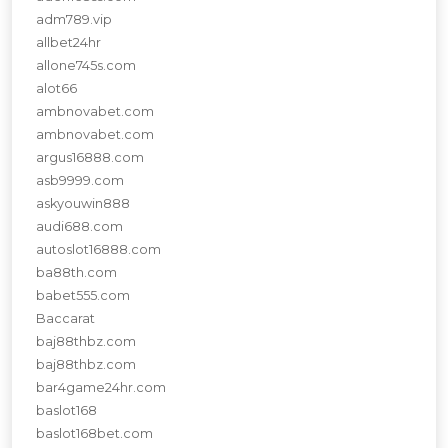
adm789.vip
allbet24hr
allone745s.com
alot66
ambnovabet.com
ambnovabet.com
argus16888.com
asb9999.com
askyouwin888
audi688.com
autoslot16888.com
ba88th.com
babet555.com
Baccarat
baj88thbz.com
baj88thbz.com
bar4game24hr.com
baslot168
baslot168bet.com