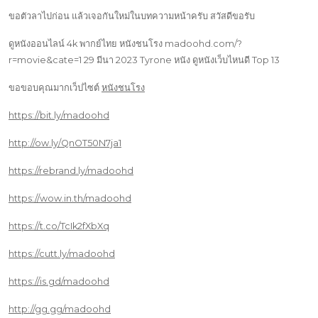
ขอตัวลาไปก่อน แล้วเจอกันใหม่ในบทความหน้าครับ สวัสดีขอรับ
ดูหนังออนไลน์ 4k พากย์ไทย หนังชนโรง madoohd.com/?
r=movie&cate=1 29 มีนา 2023 Tyrone หนัง ดูหนังเว็บไหนดี Top 13
ขอขอบคุณมากเว็ปไซต์
หนังชนโรง
https://bit.ly/madoohd
http://ow.ly/QnOT50N7ja1
https://rebrand.ly/madoohd
https://wow.in.th/madoohd
https://t.co/TcIk2fXbXq
https://cutt.ly/madoohd
https://is.gd/madoohd
http://gg.gg/madoohd