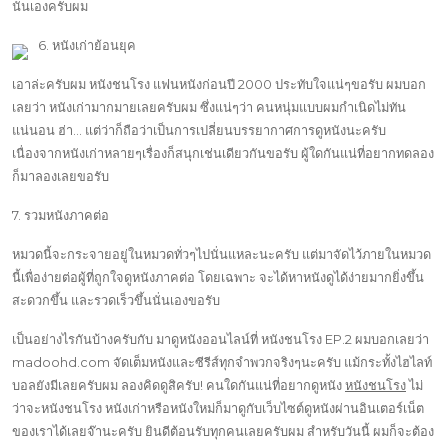
นั่นเองครับผม
6. หนังเก่าย้อนยุค
เอาล่ะครับผม หนังชนโรง แฟนหนังก่อนปี 2000 ประทับใจแน่ๆขอรับ ผมบอก
เลยว่า หนังเก่ามากมายเลยครับผม ซึ่งแน่ๆว่า คนหนุ่มแบบผมกำเนิดไม่ทัน
แน่นอน ฮ่า… แต่ว่าก็ถือว่าเป็นการเปลี่ยนบรรยากาศการดูหนังนะครับ
เนื่องจากหนังเก่าหลายๆเรื่องก็สนุกเช่นเดียวกันขอรับ ผู้ใดกันแน่ที่อยากทดลอง
ก็มาลองเลยขอรับ
7. รวมหนังภาคต่อ
หมวดนี้จะกระจายอยู่ในหมวดทั่วๆไปนั่นแหละนะครับ แต่มาจัดไว้ภายในหมวด
นี้เพื่อง่ายต่อผู้ที่ถูกใจดูหนังภาคต่อ โดยเฉพาะ จะได้หาหนังดูได้ง่ายมากยิ่งขึ้น
สะดวกขึ้น และรวดเร็วขึ้นนั่นเองขอรับ
เป็นอย่างไรกันบ้างครับกับ มาดูหนังออนไลน์ที่ หนังชนโรง EP.2 ผมบอกเลยว่า
madoohd.com จัดเต็มหนังและซีรีส์ทุกจำพวกจริงๆนะครับ แม้กระทั้งไฮไลท์
บอลยังมีเลยครับผม ลองคิดดูสิครับ! คนใดกันแน่ที่อยากดูหนัง
หนังชนโรง
ไม่
ว่าจะหนังชนโรง หนังเก่าหรือหนังใหม่ก็มาดูกับเว็บไซต์ดูหนังผ่านอินเตอร์เน็ต
ของเราได้เลยจ๊านะครับ ยินดีต้อนรับทุกคนเลยครับผม สำหรับวันนี้ ผมก็จะต้อง