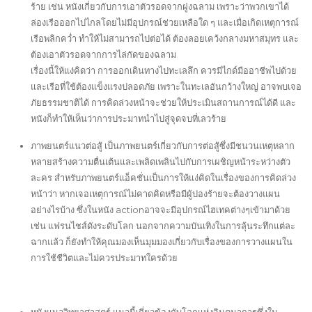
ร้าย เช่น หนังเกี่ยวกับการเอาตัวรอดจากฝูงฉลาม เพราะว่าพวกเขาได้
ล่องเรือออกไปไกลโดยไม่มีอุปกรณ์ช่วยเหลือใด ๆ และเมื่อเกิดเหตุการณ์
เรือพลิกคว่ำ ทำให้ไม่สามารถไปต่อได้ ต้องลอยเคว้งกลางมหาสมุทร และ
ต้องเอาตัวรอดจากการไล่กัดของฉลาม
เรื่องนี้ให้แง่คิดว่า การออกเดินทางไปทะเลลึก ควรมีไกด์มืออาชีพไปด้วย
และเรือที่ใช้ต้องแข็งแรงปลอดภัย เพราะในทะเลอันกว้างใหญ่ อาจพบเจอ
ภัยธรรมชาติได้ การคิดล่วงหน้าจะช่วยให้ประเมินสถานการณ์ได้ดี และ
หนังก็ทำให้เห็นว่าการประมาทนำไปสู่จุดจบที่เลวร้าย
ภาพยนตร์แนวต่อสู้ เป็นภาพยนตร์เกี่ยวกับการต่อสู้ซึ่งมีชนวนเหตุหลาก
หลายสร้างความตื่นเต้นและเพลิดเพลินไปกับการเผชิญหน้าระหว่างตัว
ละคร สำหรับภาพยนตร์แอ็คชั่นเป็นการให้แง่คิดในเรื่องของการคิดล่วง
หน้าว่า หากเจอเหตุการณ์ไม่คาดคิดหรือมีผู้ปองร้ายจะต้องวางแผน
อย่างไรบ้าง ซึ่งในหนัง actionอาจจะมีอุปกรณ์ไฮเทคต่างๆเข้ามาด้วย
เช่น แฟรนไชส์ดังระดับโลก นอกจากความบันเทิงในการลุ้นระทึกแต่ละ
ฉากแล้ว ก็ยังทำให้คุณมองเห็นมุมมองเกี่ยวกับเรื่องของการวางแผนใน
การใช้ชีวิตและไม่ควรประมาทใครด้วย