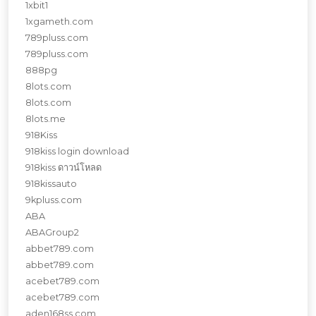
1xbit1
1xgameth.com
789pluss.com
789pluss.com
888pg
8lots.com
8lots.com
8lots.me
918Kiss
918kiss login download
918kiss ดาวน์โหลด
918kissauto
9kpluss.com
ABA
ABAGroup2
abbet789.com
abbet789.com
acebet789.com
acebet789.com
aden168ss.com