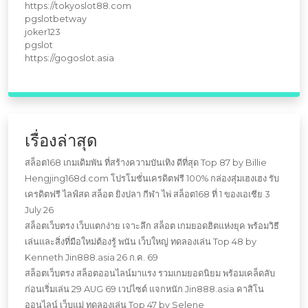
https://tokyoslot88.com
pgslotbetway
joker123
pgslot
https://gogoslot.asia
เรื่องล่าสุด
สล็อต168 เกมเดิมพัน ที่สร้างความบันเทิง ดีที่สุด Top 87 by Billie
Hengjing168d.com โปรโมชั่นเครดิตฟรี 100% กล่องสุ่มเฮงเฮง รับ
เครดิตฟรี ไลฟ์สด สล็อต ยิงปลา กีฬา ไพ่ สล็อต168 ที่ 1 ของเอเชีย 3
July 26
สล็อตเว็บตรง เว็บแตกง่าย เจาะลึก สล็อต เกมยอดฮิตแห่งยุค พร้อมวิธี
เล่นและสิ่งที่มือใหม่ต้องรู้ พนัน เว็บใหญ่ ทดลองเล่น Top 48 by
Kenneth Jin888.asia 26 ก.ค. 69
สล็อตเว็บตรง สล็อตออนไลน์มาแรง รวมเกมยอดนิยม พร้อมเคล็ดลับ
ก่อนเริ่มเล่น 29 AUG 69 เวปไซต์ แจกหนัก Jin888.asia คาสิโน
ออนไลน์ เว็บแม่ ทดลองเล่น Top 47 by Selene