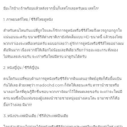
มีอะไรบ้าง ถ้าพร้อมแล้วหลังจากนั้นก็เลทโกเลยครับผม เลทโก!
1. ภาพยนตร์ไทย / ซีรีส์ไทยดูหนัง
สำหรับคนไหนกันแน่ที่ถูกใจและก็รักการดูหนังหรือซีรีส์ไทยจึงควรถูกอกถูกใจ
แน่นอนนะครับ ขนาดซีรีส์ต่างชาติเรายังจัดเต็มแบบ HD ขนาดนี้ แล้วของไทย
พวกเราเองจะเหลือเหรอครับ ผมบอกเลยว่า คู่รักการดูหนังหรือซีรีส์ไทยอย่างผม
คือฟินมาก เนื่องจากมีให้เลือกไม่น้อยเลยทีเดียวเรียกว่าเยอะแยะกระทั่งมอง
ไม่ทันเลยล่ะขอรับ จะเก่าหรือใหม่มีครบ มาดูกันได้ครับ
2. หนังญี่ปุ่น / ซีรีส์ญี่ปุ่น
คนใดกันแน่ที่ชอบด้านการดูหนังหรือซีรีส์จากดินแดนอาทิตย์อุทัยก็คือยิ้มแป้น
กันได้เลย ด้วยเหตุว่า madoohd.com ก็จัดให้เลยนะครับ ดารานำชายหรือ
นางเอกใครที่คุณรู้สึกชื่นชอบ พวกเราจัดมาไว้ให้หมดเลยขอรับ จะเก่าจะใหม่มี
ครบ ผมซึ่งเป็นแฟนของผู้แสดงนำชายชายหนุ่มอย่างเคนโตะ ยามาซากิก็คือ
ยิ้มกว้างเลย มีมาก!
3. หนังประเทศอินเดีย / ซีรีส์ประเทศอินเดีย
โดยส่วนตัวผมไม่ค่อยได้ดูหนังหรือซีรีส์จากทางประเทศอินเดียสักเท่าไหร่ แต่ว่า