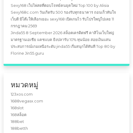
Sexy168 เว็บไพ่สดที่ตอบโจทย์คนยุคใหม่ Top 100 by Alisia
Sexy168c.com วันเกิดรับ 500 รองรับทุกธนาคาร ถอนเร็วทันใจ
เว็บดี มีโต๊ะให้เลือกเยอะ sexy168 เปิดเกมไว รับโปรใหญ่ไปเลย 11
กรกฎาคม 2569
Jinda55 8 September 2026 สล็อตเครดิตฟรี คาสิโนเว็บใหญ่
มาตรฐานเอเชีย แคชแบค ยิงปลารับ 10% ทุนน้อย สอยเงินแสน
ประสบการณ์เกมเหนือระดับ jinda55 เริ่มสนุกได้ทันที Top 80 by
Florine Jin55.guru
หมวดหมู่
123xos.com
1688vegasx.com
168slot
168สล็อต
188bet
188betth