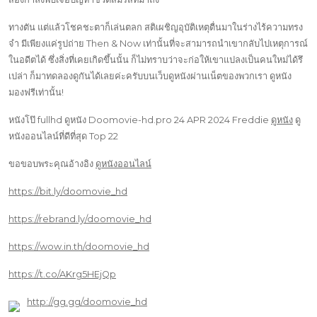
ทางตัน แต่แล้วโชคชะตาก็เล่นตลก สติเผชิญอุบัติเหตุตื่นมาในร่างไร้ความทรง
จำ มีเพียงแค่รูปถ่าย Then & Now เท่านั้นที่จะสามารถนำเขากลับไปเหตุการณ์
ในอดีตได้ ซึ่งสิ่งที่เคยเกิดขึ้นนั้น ก็ไม่ทราบว่าจะก่อให้เขาแปลงเป็นคนใหม่ได้รึ
เปล่า ก็มาทดลองดูกันได้เลยค่ะครับบนเว็บดูหนังผ่านเน็ตของพวกเรา ดูหนัง
มองฟรีเท่านั้น!
หนังโป๊ fullhd ดูหนัง Doomovie-hd.pro 24 APR 2024 Freddie
ดูหนัง
ดู
หนังออนไลน์ที่ดีที่สุด Top 22
ขอขอบพระคุณอ้างอิง
ดูหนังออนไลน์
https://bit.ly/doomovie_hd
https://rebrand.ly/doomovie_hd
https://wow.in.th/doomovie_hd
https://t.co/AKrg5HEjQp
http://gg.gg/doomovie_hd