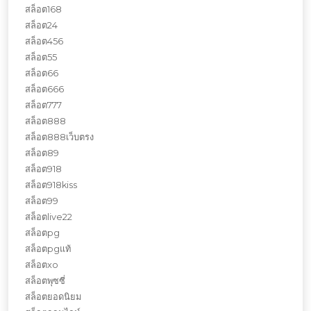
สล็อต168
สล็อต24
สล็อต456
สล็อต55
สล็อต66
สล็อต666
สล็อต777
สล็อต888
สล็อต888เว็บตรง
สล็อต89
สล็อต918
สล็อต918kiss
สล็อต99
สล็อตlive22
สล็อตpg
สล็อตpgแท้
สล็อตxo
สล็อตพุซซี่
สล็อตยอดนิยม