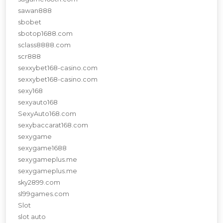
sawan888
sbobet
sbotop1688.com
sclass8888.com
scr888
sexxybet168-casino.com
sexxybet168-casino.com
sexy168
sexyauto168
SexyAuto168.com
sexybaccarat168.com
sexygame
sexygame1688
sexygameplus.me
sexygameplus.me
sky2899.com
sl99games.com
Slot
slot auto