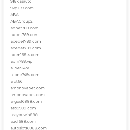
918kissauto
9kpluss.com
ABA
ABAGroup2
abbet789.com
abbet789.com
acebet789.com
acebet789.com
aden168ss.com
adm789.vip
allbet24hr
allone745s.com
alot66
ambnovabet.com
ambnovabet.com
argus16888.com
asb9999.com
askyouwin888
audi688.com
autoslot16888.com