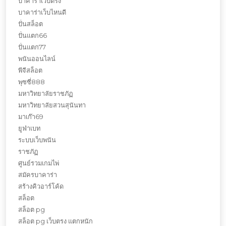
บาคาร่าเว็บตรง
บาคาร่าเว็บไหนดี
ปั่นสล็อต
ปั่นแตก66
ปั่นแตก77
พนันออนไลน์
พีจีสล็อต
พุซซี่888
มหาวิทยาลัยราชภัฏ
มหาวิทยาลัยสวนสุนันทา
มาเก๊า69
ยูฟ่าเบท
ระบบเว็บพนัน
ราชภัฏ
ศูนย์รวมเกมไพ่
สมัครบาคาร่า
สร้างคิวอาร์โค้ด
สล็อต
สล็อต pg
สล็อต pg เว็บตรง แตกหนัก