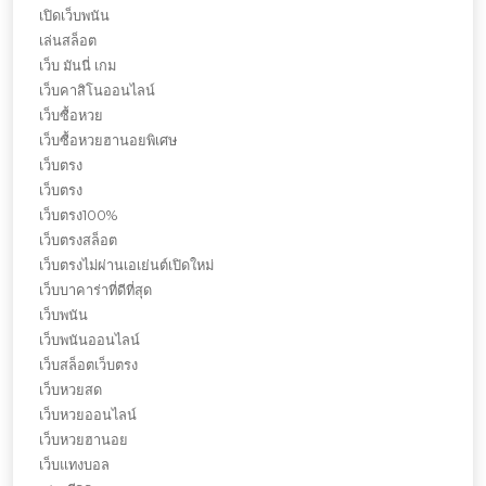
เปิดเว็บพนัน
เล่นสล็อต
เว็บ มันนี่ เกม
เว็บคาสิโนออนไลน์
เว็บซื้อหวย
เว็บซื้อหวยฮานอยพิเศษ
เว็บตรง
เว็บตรง
เว็บตรง100%
เว็บตรงสล็อต
เว็บตรงไม่ผ่านเอเย่นต์เปิดใหม่
เว็บบาคาร่าที่ดีที่สุด
เว็บพนัน
เว็บพนันออนไลน์
เว็บสล็อตเว็บตรง
เว็บหวยสด
เว็บหวยออนไลน์
เว็บหวยฮานอย
เว็บแทงบอล