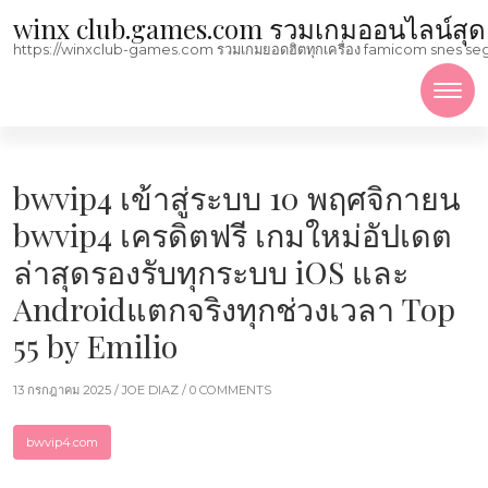
Skip to content
winx club.games.com รวมเกมออนไลน์สุดฮิตม
https://winxclub-games.com รวมเกมยอดฮิตทุกเครื่อง famicom snes sega mega
bwvip4 เข้าสู่ระบบ 10 พฤศจิกายน
bwvip4 เครดิตฟรี เกมใหม่อัปเดต
ล่าสุดรองรับทุกระบบ iOS และ
Androidแตกจริงทุกช่วงเวลา Top
55 by Emilio
13 กรกฎาคม 2025 /
JOE DIAZ
/ 0 COMMENTS
bwvip4.com