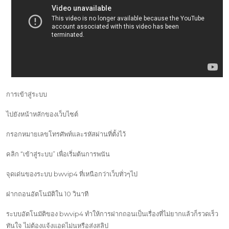
การเข้าสู่ระบบ
ไปยังหน้าหลักของเว็บไซต์
กรอกหมายเลขโทรศัพท์และรหัสผ่านที่ตั้งไว้
คลิก “เข้าสู่ระบบ” เพื่อเริ่มต้นการพนัน
จุดเด่นของระบบ bwvip4 ที่เหนือกว่าเว็บทั่วๆไป
ฝากถอนอัตโนมัติใน 10 วินาที
ระบบอัตโนมัติของ bwvip4 ทำให้การฝากถอนเป็นเรื่องที่ไม่ยากแล้วก็รวดเร็ว
ทันใจ ไม่ต้องแจ้งแอดไม่นหรือส่งสลิป