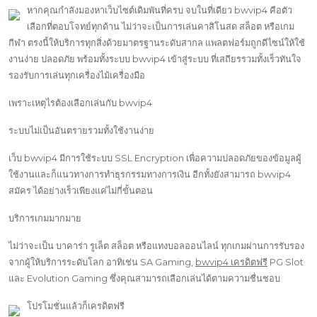
หากคุณกำลังมองหาเว็บไซต์เดิมพันที่ครบ จบในที่เดียว bwvip4 คือตัว
เลือกที่ตอบโจทย์ทุกด้าน ไม่ว่าจะเป็นการเล่นคาสิโนสด สล็อต หรือเกม
กีฬา ตรงนี้ให้บริการทุกสิ่งด้วยมาตรฐานระดับสากล แพลตฟอร์มถูกดีไซน์ให้ใช้
งานง่าย ปลอดภัย พร้อมทั้งระบบ bwvip4 เข้าสู่ระบบ ที่เสถียรรวมทั้งเร็วทันใจ
รองรับการเล่นทุกเครื่องไม้เครื่องมือ
เพราะเหตุไรต้องเลือกเล่นกับ bwvip4
ระบบไม่เป็นอันตรายรวมทั้งใช้งานง่าย
เว็บ bwvip4 มีการใช้ระบบ SSL Encryption เพื่อความปลอดภัยของข้อมูลผู้
ใช้งานและก็แนวทางการทำธุรกรรมทางการเงิน อีกทั้งยังสามารถ bwvip4
สมัคร ได้อย่างเร็วเพียงแค่ไม่กี่ขั้นตอน
บริการเกมมากมาย
ไม่ว่าจะเป็น บาคาร่า รูเล็ต สล็อต หรือแทงบอลออนไลน์ ทุกเกมผ่านการรับรอง
จากผู้ให้บริการระดับโลก อาทิเช่น SA Gaming,
bwvip4 เครดิตฟรี
PG Slot
และ Evolution Gaming ซึ่งคุณสามารถเลือกเล่นได้ตามความชื่นชอบ
โปรโมชั่นแล้วก็เครดิตฟรี