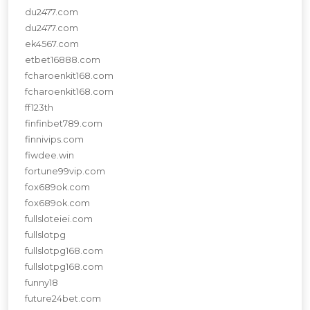
du2477.com
du2477.com
ek4567.com
etbet16888.com
fcharoenkit168.com
fcharoenkit168.com
ff123th
finfinbet789.com
finnivips.com
fiwdee.win
fortune99vip.com
fox689ok.com
fox689ok.com
fullsloteiei.com
fullslotpg
fullslotpg168.com
fullslotpg168.com
funny18
future24bet.com