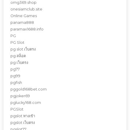
omg369.shop
onesiamclub.site
Online Games
panama888
paramax1688.info
PG
PG Slot
pg slot เว็บตรง
pg สล็อต
pg เว็บตรง
pg77
pg99
pgfish
pggold168bet.com
pgjoker69
pglucky168.com
PGSlot
pgslot ทางเข้า
pgslot เว็บตรง
pgslot77