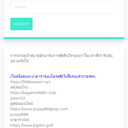
การบรรลุเป้าหมายมักมากับการตัดสินใจของเราในเวลาที่เรารับมัน
อย่างจริงใจ
เว็บสล็อตและบาคาร่าของโครตดีเว็บนี้เล่นแล้วรวยจัดๆ
https://918kissauto.xyz
หนังชนโรง
https://sagame168th.club
joker123
ดูหนังออนไลน์
https://www.pussy888play.com
pussy888
บาคาร่า168
https://www.pgslot.golf