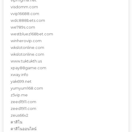
vipmgm8.net
visdomm.com
vvip16688.com
wdc888bets.com
we789s.com
westbluez168bet.com
winherovip.com
wkslotonline.com
wkslotonline.com
www.tuktukth.us
xpay88game.com
xway.info
yak699.net
yumyum168.com
z5vip.me
zeed1911.com
zeed1911.com
zeus66v2
คาสิโน
คาสิโนออนไลน์