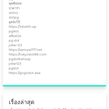
พุซซี่888
บาคาร่า
slotxo
slotpg
ดูหนังโป๊
https://1xbetth.vip
pgslot
allbet24
pg slot
joker 123
https://samurai777.net
https://tokyoslot88.com
pgslotbetway
joker123
pgslot
https://gogoslot.asia
เรื่องล่าสุด