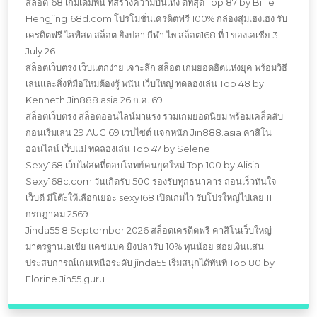
สล็อต168 เกมเดิมพัน ที่สร้างความบันเทิง ดีที่สุด Top 87 by Billie
Hengjing168d.com โปรโมชั่นเครดิตฟรี 100% กล่องสุ่มเฮงเฮง รับ
เครดิตฟรี ไลฟ์สด สล็อต ยิงปลา กีฬา ไพ่ สล็อต168 ที่ 1 ของเอเชีย 3
July 26
สล็อตเว็บตรง เว็บแตกง่าย เจาะลึก สล็อต เกมยอดฮิตแห่งยุค พร้อมวิธี
เล่นและสิ่งที่มือใหม่ต้องรู้ พนัน เว็บใหญ่ ทดลองเล่น Top 48 by
Kenneth Jin888.asia 26 ก.ค. 69
สล็อตเว็บตรง สล็อตออนไลน์มาแรง รวมเกมยอดนิยม พร้อมเคล็ดลับ
ก่อนเริ่มเล่น 29 AUG 69 เวปไซต์ แจกหนัก Jin888.asia คาสิโน
ออนไลน์ เว็บแม่ ทดลองเล่น Top 47 by Selene
Sexy168 เว็บไพ่สดที่ตอบโจทย์คนยุคใหม่ Top 100 by Alisia
Sexy168c.com วันเกิดรับ 500 รองรับทุกธนาคาร ถอนเร็วทันใจ
เว็บดี มีโต๊ะให้เลือกเยอะ sexy168 เปิดเกมไว รับโปรใหญ่ไปเลย 11
กรกฎาคม 2569
Jinda55 8 September 2026 สล็อตเครดิตฟรี คาสิโนเว็บใหญ่
มาตรฐานเอเชีย แคชแบค ยิงปลารับ 10% ทุนน้อย สอยเงินแสน
ประสบการณ์เกมเหนือระดับ jinda55 เริ่มสนุกได้ทันที Top 80 by
Florine Jin55.guru