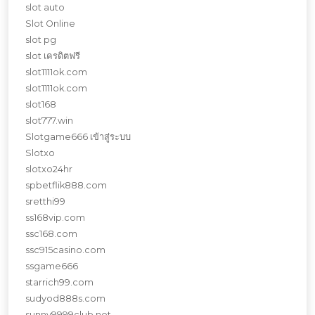
slot auto
Slot Online
slot pg
slot เครดิตฟรี
slot1111ok.com
slot1111ok.com
slot168
slot777.win
Slotgame666 เข้าสู่ระบบ
Slotxo
slotxo24hr
spbetflik888.com
sretthi99
ss168vip.com
ssc168.com
ssc915casino.com
ssgame666
starrich99.com
sudyod888s.com
sunny9999club.net