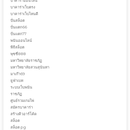
บาคาร่าออนไลน์
บาคาร่าเว็บตรง
บาคาร่าเว็บไหนดี
ปั่นสล็อต
ปั่นแตก66
ปั่นแตก77
พนันออนไลน์
พีจีสล็อต
พุซซี่888
มหาวิทยาลัยราชภัฏ
มหาวิทยาลัยสวนสุนันทา
มาเก๊า69
ยูฟ่าเบท
ระบบเว็บพนัน
ราชภัฏ
ศูนย์รวมเกมไพ่
สมัครบาคาร่า
สร้างคิวอาร์โค้ด
สล็อต
สล็อต pg