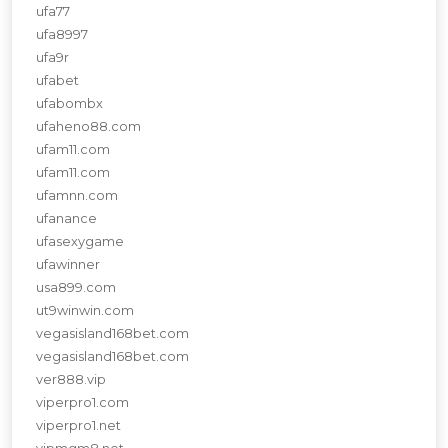
ufa77
ufa8997
ufa9r
ufabet
ufabombx
ufaheno88.com
ufam11.com
ufam11.com
ufamnn.com
ufanance
ufasexygame
ufawinner
usa899.com
ut9winwin.com
vegasisland168bet.com
vegasisland168bet.com
ver888.vip
viperpro1.com
viperpro1.net