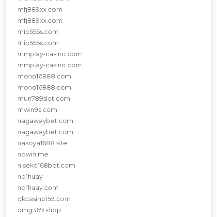
mfj889xx.com
mfj889xx.com
mib555s.com
mib555s.com
mmplay-casino.com
mmplay-casino.com
mono16888.com
mono16888.com
mun789slot.com
mwin9s.com
nagawaybet.com
nagawaybet.com
nakoya1688.site
nbwin.me
niseko168bet.com
no1huay
no1huay.com
okcasino159.com
omg369.shop