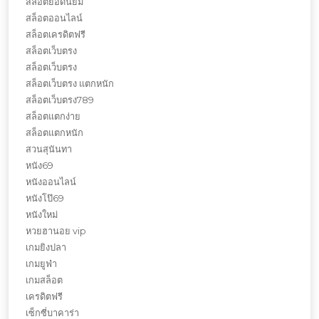
สล็อตยอดนิยม
สล็อตออนไลน์
สล็อตเครดิตฟรี
สล็อตเว็บตรง
สล็อตเว็บตรง
สล็อตเว็บตรง แตกหนัก
สล็อตเว็บตรง789
สล็อตแตกง่าย
สล็อตแตกหนัก
สวนสุนันทา
หนัง69
หนังออนไลน์
หนังโป๊69
หนังใหม่
หวยฮานอย vip
เกมยิงปลา
เกมยูฟ่า
เกมสล็อต
เครดิตฟรี
เซ็กซี่บาคาร่า