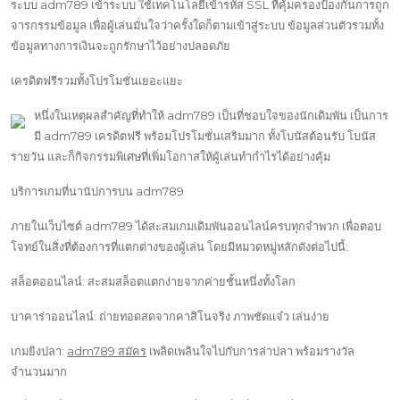
ระบบ adm789 เข้าระบบ ใช้เทคโนโลยีเข้ารหัส SSL ที่คุ้มครองป้องกันการถูก
จารกรรมข้อมูล เพื่อผู้เล่นมั่นใจว่าครั้งใดก็ตามเข้าสู่ระบบ ข้อมูลส่วนตัวรวมทั้ง
ข้อมูลทางการเงินจะถูกรักษาไว้อย่างปลอดภัย
เครดิตฟรีรวมทั้งโปรโมชั่นเยอะแยะ
หนึ่งในเหตุผลสำคัญที่ทำให้ adm789 เป็นที่ชอบใจของนักเดิมพัน เป็นการ
มี adm789 เครดิตฟรี พร้อมโปรโมชั่นเสริมมาก ทั้งโบนัสต้อนรับ โบนัส
รายวัน และก็กิจกรรมพิเศษที่เพิ่มโอกาสให้ผู้เล่นทำกำไรได้อย่างคุ้ม
บริการเกมที่นานัปการบน adm789
ภายในเว็บไซต์ adm789 ได้สะสมเกมเดิมพันออนไลน์ครบทุกจำพวก เพื่อตอบ
โจทย์ในสิ่งที่ต้องการที่แตกต่างของผู้เล่น โดยมีหมวดหมู่หลักดังต่อไปนี้:
สล็อตออนไลน์: สะสมสล็อตแตกง่ายจากค่ายชั้นหนึ่งทั้งโลก
บาคาร่าออนไลน์: ถ่ายทอดสดจากคาสิโนจริง ภาพชัดแจ๋ว เล่นง่าย
เกมยิงปลา:
adm789 สมัคร
เพลิดเพลินใจไปกับการล่าปลา พร้อมรางวัล
จำนวนมาก