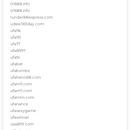
tr1688.info
tr1688.info
tunder88express.com
udee365day.com
ufa11k
ufa191
ufa77
ufa8997
ufa9r
ufabet
ufabombx
ufaheno88.com
ufam11.com
ufam11.com
ufamnn.com
ufanance
ufasexygame
ufawinner
usa899.com