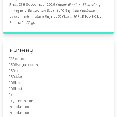
Jinda55 8 September 2026 สล็อตเครดิตฟรี คาสิโนเว็บใหญ่
มาตรฐานเอเชีย แคชแบค ยิงปลารับ 10% ทุนน้อย สอยเงินแสน
ประสบการณ์เกมเหนือระดับ jinda55 เริ่มสนุกได้ทันที Top 80 by
Florine Jin55.guru
หมวดหมู่
123xos.com
1688vegasx.com
168slot
168สล็อต
188bet
188betth
1xbit1
1xgameth.com
789pluss.com
789pluss.com