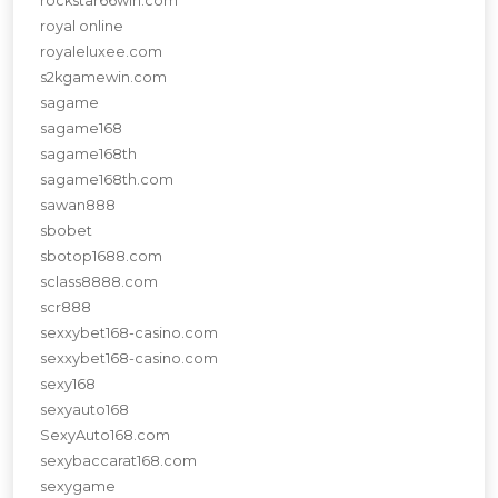
rockstar66win.com
royal online
royaleluxee.com
s2kgamewin.com
sagame
sagame168
sagame168th
sagame168th.com
sawan888
sbobet
sbotop1688.com
sclass8888.com
scr888
sexxybet168-casino.com
sexxybet168-casino.com
sexy168
sexyauto168
SexyAuto168.com
sexybaccarat168.com
sexygame