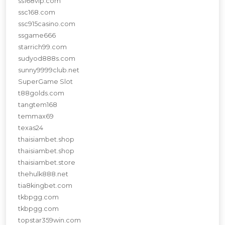
ss168vip.com
ssc168.com
ssc915casino.com
ssgame666
starrich99.com
sudyod888s.com
sunny9999club.net
SuperGame Slot
t88golds.com
tangtem168
temmax69
texas24
thaisiambet.shop
thaisiambet.shop
thaisiambet.store
thehulk888.net
tia8kingbet.com
tkbpgg.com
tkbpgg.com
topstar359win.com