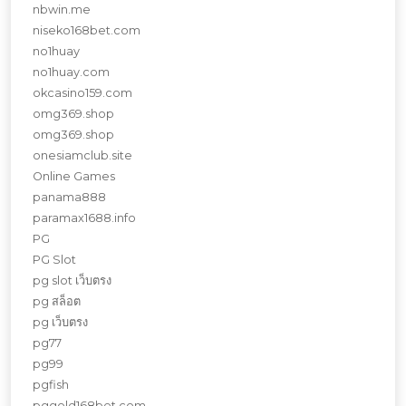
nbwin.me
niseko168bet.com
no1huay
no1huay.com
okcasino159.com
omg369.shop
omg369.shop
onesiamclub.site
Online Games
panama888
paramax1688.info
PG
PG Slot
pg slot เว็บตรง
pg สล็อต
pg เว็บตรง
pg77
pg99
pgfish
pggold168bet.com