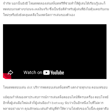
จำกัด นอกนั้นยังมี โหมดทดลองเล่นสล็อตฟรีที่ช่วยทำให้ผู้เล่นได้เรียนรู้และก็
ทดสอบเกมต่างๆก่อนจะลงเงินจริง ซึ่งเป็นข้อดีสำหรับผู้เล่นที่ยังไม่คุ้นเคยกับเกม
ใหม่ๆหรือยังยังคลุมเคลือในเทคนิคการเล่นของตัวเอง
โหมดทดสอบเล่น slot บริการทดสอบเล่นสล็อตฟรี แตกง่ายทุกเกม คอนเฟขอบ
แม้คุณกำลังมองหาประสบการณ์การเล่นสล็อตออนไลน์ที่ครบเครื่อง ตอบโจทย์
อีกทั้งผู้เล่นมือใหม่แล้วก็ผู้เล่นมือเก๋า betway นับว่าเป็นอีกหนึ่งเว็บที่ไม่ควร
พลาดอย่างมาก คุณลักษณะเด่นสำคัญที่ทำให้ความโด่งดังของเว็บนี้สะดุดตาคือ