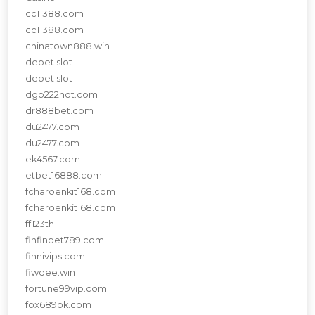
cc11388.com
cc11388.com
chinatown888.win
debet slot
debet slot
dgb222hot.com
dr888bet.com
du2477.com
du2477.com
ek4567.com
etbet16888.com
fcharoenkit168.com
fcharoenkit168.com
ff123th
finfinbet789.com
finnivips.com
fiwdee.win
fortune99vip.com
fox689ok.com