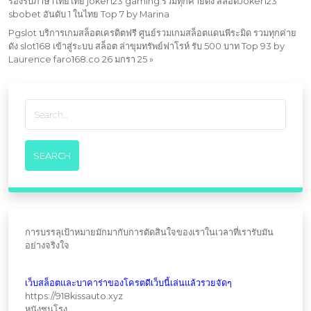
รองรับภาษาไทยไทย joker123 gaming รวมทุกค่ายดัง สล็อตJoker123
sbobet อันดับ 1 ในไทย Top 7 by Marina
Pgslot บริการเกมสล็อตเครดิตฟรี ศูนย์รวมเกมสล็อตแดนพีระมิด รวมทุกค่าย
ดัง slot168 เข้าสู่ระบบ สล็อต ล่าขุมทรัพย์ฟาโรห์ รับ 500 บาท Top 93 by
Laurence faro168.co 26 มกรา 25
»
การบรรลุเป้าหมายมักมากับการตัดสินใจของเราในเวลาที่เรารับมัน
อย่างจริงใจ
เว็บสล็อตและบาคาร่าของโครตดีเว็บนี้เล่นแล้วรวยจัดๆ
https://918kissauto.xyz
หนังชนโรง