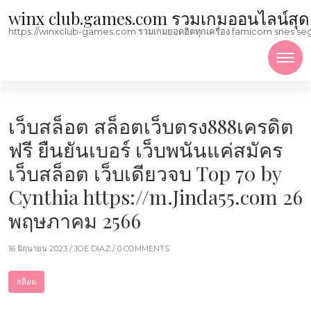
Skip to content
winx club.games.com รวมเกมออนไลน์สุดฮิตม
https://winxclub-games.com รวมเกมยอดฮิตทุกเครื่อง famicom snes sega mega
เว็บสล็อต สล็อตเว็บตรง888เครดิต
ฟรี ยืนยันเบอร์ เว็บพนันแค่สมัคร
เว็บสล็อต เว็บเดียวจบ Top 70 by
Cynthia https://m.Jinda55.com 26
พฤษภาคม 2566
16 มิถุนายน 2023 /
JOE DIAZ
/ 0 COMMENTS
สล็อต