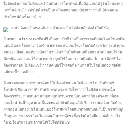
ไม่ต้องฝากก่อน ไม่ต้องแชร์ ยืนยันเบอร์โทรศัพท์ เพื่อที่คุณจะได้รู้ว่าเว็บของพวก
เขานั้นดีเช่นไร อย่าไปคิดว่าเป็นคดโกงหลอกล่อ เนื่องจากงานนี้เห็นผลคุณ
ประโยชน์กันทั้งสองฝ่าย
slot สล็อต เว็บตรง เล่นง่ายผ่านทางเว็บ ไม่ต้องเสียตังค์ เป็นยังไง
ถ้าหากถามว่า slot เครดิตฟรี เป็นอย่างไรก็ มันเป็นการวางเดิมพันโดยใช้เครดิต
แทนเงินสด โดยสามารถเข้ามาทดลองเล่น เกมใหม่ๆโดยไม่ต้องควักกระเป๋าของ
ตนเอง แม้แต่แดงเดียว เป็นจำนวนเงินที่เว็บไซต์พนันสล็อตออนไลน์ มอบให้กับ
นักพนัน แต่ละคน ให้สามารถประยุกต์ใช้ในการวางเดิมพัน slot เครดิตฟรี ไม่
ต้องฝากก่อน ไม่ต้องแชร์ การันตีเบอร์โทรศัพท์ ผ่านทางเว็บโดยไม่ต้องเสียเงิน
แม้กระทั้งบาทเดียว
ด้วยเหตุดังกล่าว slot เครดิตฟรี ไม่ต้องฝากก่อน ไม่ต้องแชร์ การันตีเบอร์
โทรศัพท์ คือแนวทางดีๆสำหรับทุกคนจะทำยังไงหากว่าไม่มีเงิน แม้กระนั้น
ต้องการที่จะร่วมเล่นพนันกับเกมสุดได้รับความนิยมคลาสสิคอย่างเกมสล็อต
ออนไลน์ วันนี้ปัญหาพวกนั้นจะหมดไปถ้าเกิดคุณใช้บริการระบบสล็อต ไม่ต้อง
ฝากก่อน ไม่ต้องแชร์ ยืนยันเบอร์โทรศัพท์ โดยแนวทางลักษณะนี้เป็นการเพิ่มพูน
เงินทุนของพวกเรา โดยไม่ลงทุนสักบาท คุ้มซะยิ่งกว่าคุ้ม ไม่มีความเสี่ยงอะไร
ก็ตามใช้บริการได้แล้ววันนี้ที่เว็บไซต์ชั้นนำ!