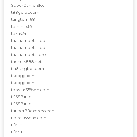
SuperGame Slot
t88golds.com
tangtem168
temmax69
texas24
thaisiambet.shop
thaisiambet.shop
thaisiambet.store
thehulk888.net
tia8kingbet.com
tkbpgg.com
tkbpgg.com
topstar359win.com
tr1688.info
tr1688.info
tunder88express.com
udee365day.com
ufa11k
ufa191