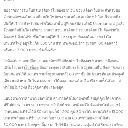
ข้อจำกัดการรับ โบนัสเครดิตฟรีไม่ต้องฝากเงิน ของ สล็อตเว็บตรง สำหรับข้อ
จำกัดหลักของโบนัส สล็อตเว็บไซต์ตรง รวม สล็อต เครดิต ฟรี ก้อนนี้หมายถึง
เปิดให้บริการสำหรับสมาชิกใหม่เท่านั้น ผู้ที่เคยสมัครหรือมี Username อยู่แล้ว
จึงหมดสิทธิไปโดยปริยาย ส่วนจำนวน เครดิตฟรี รวมเครดิตฟรีไม่ต้องฝากไม่
ต้องแชร์ ที่จะได้รับ ขึ้นกับทางผู้ให้บริการระบุ เท่าที่ลองค้นมองพบว่าใน
ประเทศไทย อยู่ที่ไม่เกิน 500 บาท ส่วนทางฝั่งอเมริกา สูงสุดที่ 100 ดอลลาร์
หรือกว่า 3,000 บาท อย่างยิ่งจริงๆ
สิ่งที่จะต้องแลกเปลี่ยน รวมเครดิตฟรีไม่ต้องฝากไม่ต้องแชร์ มาหมายถึงยอด
เทิร์นโอเวอร์
เว็บสล็อต
ที่ออกจะสูงกว่าสิทธิประโยชน์รูปแบบอื่น ซึ่งเท่าที่เจอจะ
นิยมตั้งเอาไว้ที่ 30 เท่า รวมทั้งสูงสุดมากถึง 60 เท่า ซึ่งเป็นตัวเลขที่ค่อนข้างสูงที
เดียว แต่ถ้าหากคิดในทางของการได้ทดสอบเล่นด้วยเงินจริง รวมทั้งได้โอกาส
ทำโดยไม่ลงทุน ก็ยังคุ้มค่าที่จะลองอยู่ดี
แบบอย่างการคำนวณยอดเทิร์น สามารถคิดได้ง่ายๆดังนี้ สมมุติคุณได้ เครดิต
ฟรีไม่ต้องฝาก มา 500 บาท ทางเว็บไซต์ รวมเครดิตฟรีไม่ต้องฝากไม่ต้องแชร์
กำหนดยอดเทิร์นไว้ที่ 30 เท่า คุณก็นำ 500 คูน 30 จะได้ผลรวมได้เสีย 15,000
บาท ถ้าเกิดยอดเทิร์น 60 เท่า ก็เอา 500 คูณ 60 เท่ากับยอดรวมได้เสีย
30,000 บาท กล้วยๆเท่านี้เอง เอาไปใช้พิจารณาความคุ้มค่าได้ รับรองว่าเพียง