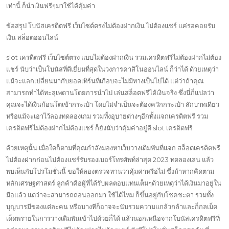
เท่านี้ ก็นำเงินฟรีๆมาใช้ได้คุ้มค่า
ข้อสรุป โบนัสเครดิตฟรี เว็บไซต์ตรงไม่ต้องฝากเงิน ไม่ต้องแชร์ แค่รอคอยรับ
เงิน สล็อตออนไลน์
slot เครดิตฟรี เว็บไซต์ตรง แบบไม่ต้องฝากเงิน รวมเครดิตฟรีไม่ต้องฝากไม่ต้อง
แชร์ นับว่าเป็นโบนัสที่ดีเยี่ยมที่สุดในวงการคาสิโนออนไลน์ ก็ว่าได้ ด้วยเหตุว่า
แม้จะแลกเปลี่ยนมากับยอดเทิร์นที่เกือบจะไม่มีทางเป็นไปได้ แต่ว่าถ้าคุณ
สามารถทำได้ทะลุเพดานโดยการนำไป เล่นสล็อตฟรีได้เงินจริง ซึ่งนี่ก็แปลว่า
คุณจะได้เงินก้อนโตเข้ากระเป๋า โดยไม่จำเป็นจะต้องควักกระเป๋า สักบาทเดียว
หรือแม้จะเอาไว้ลองทดลองเกม รวมทั้งอุบายต่างๆอีกทั้งแจกเครดิตฟรี รวม
เครดิตฟรีไม่ต้องฝากไม่ต้องแชร์ ก็ยังนับว่าคุ้มค่าอยู่ดี slot เครดิตฟรี
ด้วยเหตุนั้น เมื่อใดก็ตามที่คุณกำลังมองหาเว็บวางเดิมพันที่แจก สล็อตเครดิตฟรี
ไม่ต้องฝากก่อนไม่ต้องแชร์รับรองเบอร์โทรศัพท์ล่าสุด 2023 ทดลองเล่น แล้ว
พบเห็นกับโปรโมชั่นนี้ ขอให้ลองตรวจทานว่าคุ้มค่าหรือไม่ ซึ่งถ้าหากคิดตาม
หลักเศรษฐศาสตร์ ลูกค้าคือผู้ที่ได้รับผลตอบแทนเต็มๆด้วยเหตุว่าได้เงินมาอยู่ใน
มือแล้ว แต่ว่าจะสามารถถอนออกมา ใช้ได้ไหม ก็ขึ้นอยู่กับโชคชะตา รวมทั้ง
บุญบารมีของแต่ละคน หรือบางทีก็อาจจะนับรวมความแกล้วกล้าและก็กลเม็ด
เด็ดพรายในการวางเดิมพันเข้าไปด้วยก็ได้ แล้วนอกเหนือจากโบนัสเครดิตฟรีที่