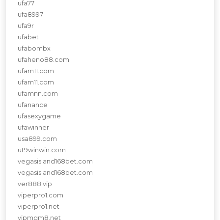
ufa77
ufa8997
ufa9r
ufabet
ufabombx
ufaheno88.com
ufam11.com
ufam11.com
ufamnn.com
ufanance
ufasexygame
ufawinner
usa899.com
ut9winwin.com
vegasisland168bet.com
vegasisland168bet.com
ver888.vip
viperpro1.com
viperpro1.net
vipmgm8.net