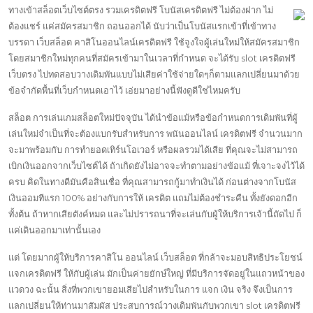
ทางเข้าสล็อตเว็บไซต์ตรง รวมเครดิตฟรี โบนัสเครดิตฟรี ไม่ต้องฝาก ไม่
ต้องแชร์ แค่สมัครสมาชิก ถอนออกได้ นับว่าเป็นโบนัสแรกเข้าที่เข้าทาง
บรรดา เว็บสล็อต คาสิโนออนไลน์เครดิตฟรี ใช้จูงใจผู้เล่นใหม่ให้สมัครสมาชิก
โดยสมาชิกใหม่ทุกคนที่สมัครเข้ามาในเวลาที่กำหนด จะได้รับ slot เครดิตฟรี
เว็บตรง ไปทดสอบวางเดิมพันแบบไม่เสียค่าใช้จ่ายใดๆก็ตามแลกเปลี่ยนมาด้วย
ข้อจำกัดพื้นที่เว็บกำหนดเอาไว้ เอ่ยมาอย่างนี้ฟังดูดีใช่ไหมครับ
สล็อต การเล่นเกมสล็อตใหม่ปัจจุบัน ได้นำข้อแม้หรือข้อกำหนดการเดิมพันที่ผู้
เล่นใหม่จำเป็นที่จะต้องแบกรับสำหรับการ พนันออนไลน์ เครดิตฟรี จำนวนมาก
จะมาพร้อมกับ การทำยอดเทิร์นโอเวอร์ หรือผลรวมได้เสีย ที่คุณจะไม่สามารถ
เบิกเงินออกจากเว็บไซต์ได้ ถ้าเกิดยังไม่อาจจะทำตามอย่างข้อแม้ ที่เจาะจงไว้ได้
ครบ คิดในทางดีมันคือสินเชื่อ ที่คุณสามารถกู้มาทำเงินได้ ก่อนต่างจากโบนัส
เงินออมทีแรก 100% อย่างกับการให้ เครดิต แถมไม่ต้องชำระคืน ทั้งยังดอกอีก
ทั้งต้น ถ้าหากเสียตังค์หมด และไม่ปรารถนาที่จะเล่นกับผู้ให้บริการเจ้านี้ถัดไป ก็
แค่เดินออกมาเท่านั้นเอง
แต่ โดยมากผู้ให้บริการคาสิโน ออนไลน์ เว็บสล็อต ที่กล้าจะมอบสิทธิประโยชน์
แจกเครดิตฟรี ให้กับผู้เล่น มักเป็นค่ายยักษ์ใหญ่ ที่มีบริการจัดอยู่ในแถวหน้าของ
แวดวง ฉะนั้น สิ่งที่พวกเขายอมเสียไปสำหรับในการ แจก เงิน จริง จึงเป็นการ
แลกเปลี่ยนให้ท่านมาสัมผัส ประสบการณ์วางเดิมพันกับพวกเขา slot เครดิตฟรี