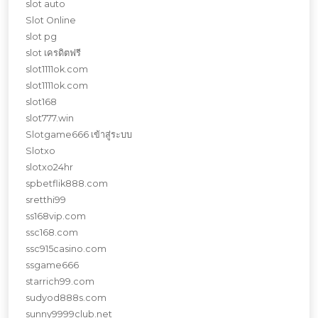
slot auto
Slot Online
slot pg
slot เครดิตฟรี
slot1111ok.com
slot1111ok.com
slot168
slot777.win
Slotgame666 เข้าสู่ระบบ
Slotxo
slotxo24hr
spbetflik888.com
sretthi99
ss168vip.com
ssc168.com
ssc915casino.com
ssgame666
starrich99.com
sudyod888s.com
sunny9999club.net