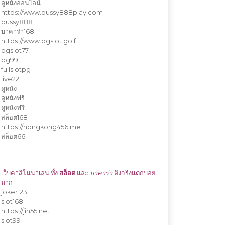
ดูหนังออนไลน์
https://www.pussy888play.com
pussy888
บาคาร่า168
https://www.pgslot.golf
pgslot77
pg99
fullslotpg
live22
ดูหนัง
ดูหนังฟรี
ดูหนังฟรี
สล็อต168
https://hongkong456.me
สล็อต66
เว็บคาสิโนน่าเล่น ทั้ง
สล็อต
และ
บาคาร่า
ตึงจริงแตกบ่อย
มาก
joker123
slot168
https://jin55.net
slot99