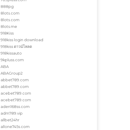
888pg
8lots.com
8lots.com
8lots.me
918Kiss
918kiss login download
918kiss ดาวน์โหลด
918kissauto
9kpluss.com
ABA
ABAGroup2
abbet789.com
abbet789.com
acebet789.com
acebet789.com
aden168ss.com
adm789.vip
allbet24hr
allone745s.com