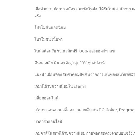
เมื่อทำการ ufamn สมัคร สมาชิกใหม่จะได้รับโบนัส ufamn เ
จริง
โปรโมชั่นยอดนิยม
โปรโมชั่น เนื้อหา
โบนัสต้อนรับ รับเครดิตฟรี 100% ของยอดฝากแรก
คืนยอดเสีย คืนเครดิตสูงสุด 10% ทุกสัปดาห์
แนะนำเพื่อนพ้อง รับค่าคอมมิชชั่นจากการเล่นของสหายที่สมั
เกมที่ได้รับความนิยมใน ufamn
สล็อตออนไลน์
ufamn เสนอเกมสล็อตจากค่ายดัง เช่น PG, Joker, Pragmati
บาคาร่าออนไลน์
เกมคาสิโนสดที่ได้รับความนิยม ถ่ายทอดสดตรงจากบ่อนจริง ภ