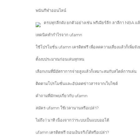
พนันกีฬาออนไลน์
ครบทุกลีกดัง ยกตัวอย่างเช่น พรีเมียร์ลีก ลาลีกา NBA 
เทคนิคทำกำไรจาก ufamn
ใช้โปรโมชั่น ufamn เครดิตฟรี เพื่อลดความเสี่ยงแล้วก็เพิ่มจั
ตั้งงบประมาณก่อนเล่นทุกหน
เลือกเกมที่มีอัตราการจ่ายสูงแล้วก็เหมาะสมกับสไตล์การเล่น
ติดตามโปรโมชั่นและอัปเดตข่าวสารจากเว็บไซต์
คำถามที่มักพบเกี่ยวกับ ufamn
สมัคร ufamn ใช้เวลานานหรือเปล่า?
ไม่ถึง 1 นาที เนื่องจากว่าระบบเป็นแบบออโต้
ufamn เครดิตฟรี ถอนเงินจริงได้หรือเปล่า?