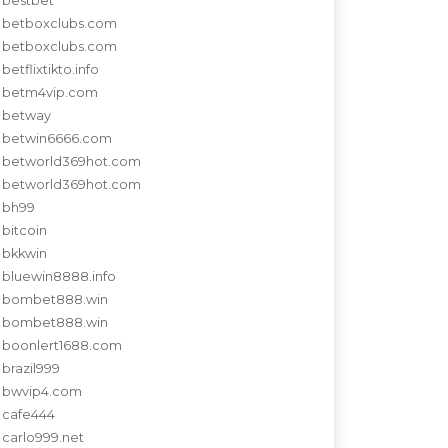
bestbet
betboxclubs.com
betboxclubs.com
betflixtikto.info
betm4vip.com
betway
betwin6666.com
betworld369hot.com
betworld369hot.com
bh99
bitcoin
bkkwin
bluewin8888.info
bombet888.win
bombet888.win
boonlert1688.com
brazil999
bwvip4.com
cafe444
carlo999.net