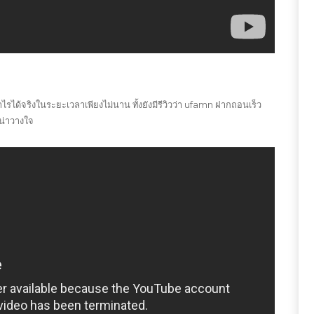
ไรได้จริงในระยะเวลาเพียงไม่นาน ทั้งยังมีรีวิวว่า ufamn ฝากถอนเร็ว
มน่าวางใจ