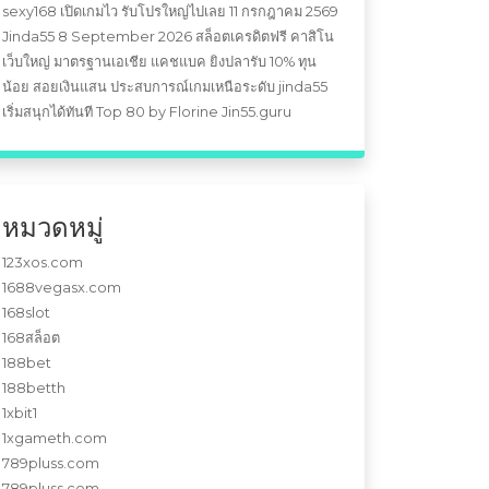
sexy168 เปิดเกมไว รับโปรใหญ่ไปเลย 11 กรกฎาคม 2569
Jinda55 8 September 2026 สล็อตเครดิตฟรี คาสิโน
เว็บใหญ่ มาตรฐานเอเชีย แคชแบค ยิงปลารับ 10% ทุน
น้อย สอยเงินแสน ประสบการณ์เกมเหนือระดับ jinda55
เริ่มสนุกได้ทันที Top 80 by Florine Jin55.guru
หมวดหมู่
123xos.com
1688vegasx.com
168slot
168สล็อต
188bet
188betth
1xbit1
1xgameth.com
789pluss.com
789pluss.com