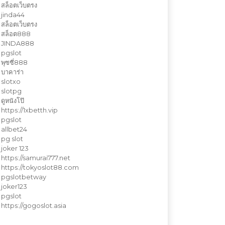
สล็อตเว็บตรง
jinda44
สล็อตเว็บตรง
สล็อต888
JINDA888
pgslot
พุซซี่888
บาคาร่า
slotxo
slotpg
ดูหนังโป๊
https://1xbetth.vip
pgslot
allbet24
pg slot
joker 123
https://samurai777.net
https://tokyoslot88.com
pgslotbetway
joker123
pgslot
https://gogoslot.asia