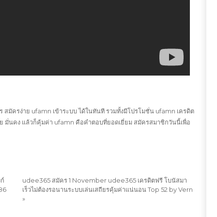
าร สมัครง่าย ufamn เข้าระบบ ได้ในทันที รวมทั้งมีโปรโมชั่น ufamn เครดิต
 มั่นคง แล้วก็คุ้มค่า ufamn คือคำตอบที่ยอดเยี่ยม สมัครสมาชิกวันนี้เพื่อ
ก์
udee365 สมัคร 1 November udee365 เครดิตฟรี โบนัสมา
 86
เร็วไม่ต้องรอนานระบบเล่นเสถียรคุ้มค่าแน่นอน Top 52 by Vern
»