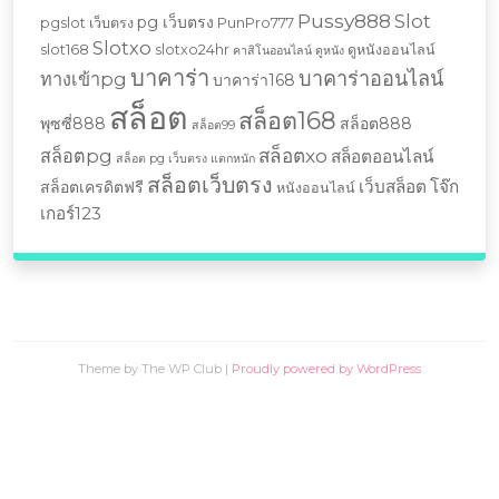
Pussy888
Slot
pg เว็บตรง
pgslot เว็บตรง
PunPro777
Slotxo
slot168
slotxo24hr
ดูหนังออนไลน์
คาสิโนออนไลน์
ดูหนัง
บาคาร่า
บาคาร่าออนไลน์
ทางเข้าpg
บาคาร่า168
สล็อต
สล็อต168
พุซซี่888
สล็อต888
สล็อต99
สล็อตxo
สล็อตpg
สล็อตออนไลน์
สล็อต pg เว็บตรง แตกหนัก
สล็อตเว็บตรง
เว็บสล็อต
โจ๊ก
สล็อตเครดิตฟรี
หนังออนไลน์
เกอร์123
Theme by The WP Club
|
Proudly powered by WordPress