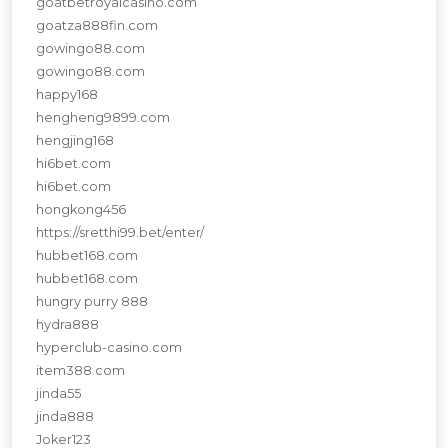
goatbetroyalcasino.com
goatza888fin.com
gowingo88.com
gowingo88.com
happy168
hengheng9899.com
hengjing168
hi6bet.com
hi6bet.com
hongkong456
https://sretthi99.bet/enter/
hubbet168.com
hubbet168.com
hungry purry 888
hydra888
hyperclub-casino.com
item388.com
jinda55
jinda888
Joker123