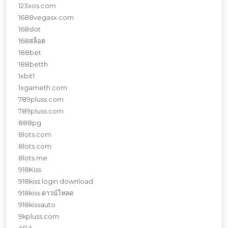
123xos.com
1688vegasx.com
168slot
168สล็อต
188bet
188betth
1xbit1
1xgameth.com
789pluss.com
789pluss.com
888pg
8lots.com
8lots.com
8lots.me
918Kiss
918kiss login download
918kiss ดาวน์โหลด
918kissauto
9kpluss.com