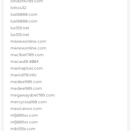
london6789.com
lotto432
luis16888.com
luis16888.com
lux555.net
lux555.net
m4newonline.com
m4newonline.com
mac1bet789.com
macau69 สมัคร
marinapluss.com
mario678.info
medee989.com
medee989.com
megawaysbet789.com
mercyrosa168.com
mexicanoo.com
mfj889xx.com
mfj889xx.com
mib555s.com