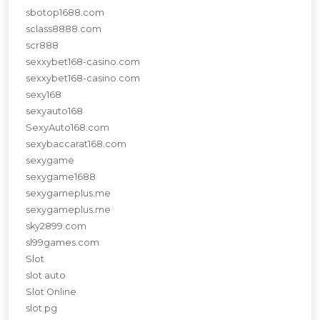
sbotop1688.com
sclass8888.com
scr888
sexxybet168-casino.com
sexxybet168-casino.com
sexy168
sexyauto168
SexyAuto168.com
sexybaccarat168.com
sexygame
sexygame1688
sexygameplus.me
sexygameplus.me
sky2899.com
sl99games.com
Slot
slot auto
Slot Online
slot pg