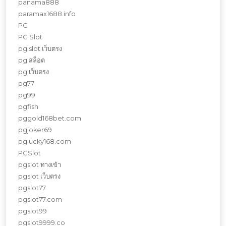
panama888
paramax1688.info
PG
PG Slot
pg slot เว็บตรง
pg สล็อต
pg เว็บตรง
pg77
pg99
pgfish
pggold168bet.com
pgjoker69
pglucky168.com
PGSlot
pgslot ทางเข้า
pgslot เว็บตรง
pgslot77
pgslot77.com
pgslot99
pgslot9999.co