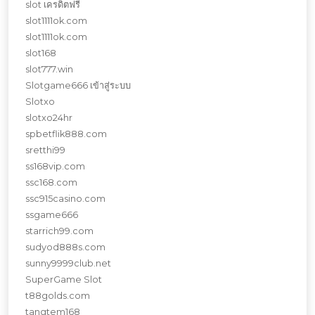
slot เครดิตฟรี
slot1111ok.com
slot1111ok.com
slot168
slot777.win
Slotgame666 เข้าสู่ระบบ
Slotxo
slotxo24hr
spbetflik888.com
sretthi99
ss168vip.com
ssc168.com
ssc915casino.com
ssgame666
starrich99.com
sudyod888s.com
sunny9999club.net
SuperGame Slot
t88golds.com
tangtem168