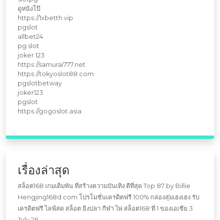
ดูหนังโป๊
https://1xbetth.vip
pgslot
allbet24
pg slot
joker 123
https://samurai777.net
https://tokyoslot88.com
pgslotbetway
joker123
pgslot
https://gogoslot.asia
เรื่องล่าสุด
สล็อต168 เกมเดิมพัน ที่สร้างความบันเทิง ดีที่สุด Top 87 by Billie
Hengjing168d.com โปรโมชั่นเครดิตฟรี 100% กล่องสุ่มเฮงเฮง รับ
เครดิตฟรี ไลฟ์สด สล็อต ยิงปลา กีฬา ไพ่ สล็อต168 ที่ 1 ของเอเชีย 3
July 26