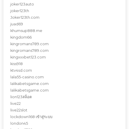
joker123auto
joker123th
Joker123th.com
juad69
khumsup888.me
kingdom66
kingromans789.com
kingromans789.com
kingxxxbet123.com
kiss918
ktv4sd.com
lala55-casino.com
lalikabetsgame.com
lalikabetsgame.com
lion123สล็อต
live22
live22slot
lockdown168 เข้าสู่ระบบ
london45