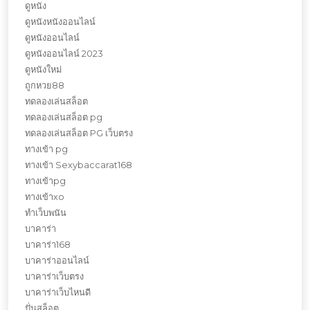
ดูหนัง
ดูหนังหนังออนไลน์
ดูหนังออนไลน์
ดูหนังออนไลน์ 2023
ดูหนังใหม่
ถูกหวย88
ทดลองเล่นสล็อต
ทดลองเล่นสล็อต pg
ทดลองเล่นสล็อต PG เว็บตรง
ทางเข้า pg
ทางเข้า Sexybaccarat168
ทางเข้าpg
ทางเข้าxo
ทำเว็บพนัน
บาคาร่า
บาคาร่า168
บาคาร่าออนไลน์
บาคาร่าเว็บตรง
บาคาร่าเว็บไหนดี
ปั่นสล็อต