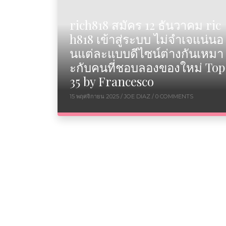
rich818 สมัคร 12 ธันวาคม ric
h818 เข้าสู่ระบบ ไม่จำเจแน่นอ
นแต่ละแบบดีไซน์ต่างกันเหมา
ะกับคนที่ชอบลองของใหม่ Top
35 by Francesco
15 พฤศจิกายน 2025 /
JOE DIAZ
/ 0 COMMENTS