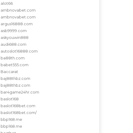
alot66
ambnovabet.com
ambnovabet.com
argus16888.com
asb9999.com
askyouwin888
audi688.com
autoslot16888.com
ba88th.com
babet555.com
Baccarat
baj88thbz.com
baj88thbz.com
bar4game24hr.com
baslot168
baslot168bet.com
baslot168bet.com/
bbp168.me
bbp168.me