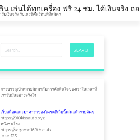
นได้ทุกเครื่อง ฟรี 24 ชม. ได้เงินจริง ถอน
งินจริง รับเครดิตฟรีทันทีที่สมัคร
การบรรลุเป้าหมายมักมากับการตัดสินใจของเราในเวลาที่
เรารับมันอย่างจริงใจ
เว็บสล็อตและบาคาร่าของโครตดีเว็บนี้เล่นแล้วรวยจัดๆ
https://918kissauto.xyz
หนังชนโรง
https://sagame168th.club
joker123