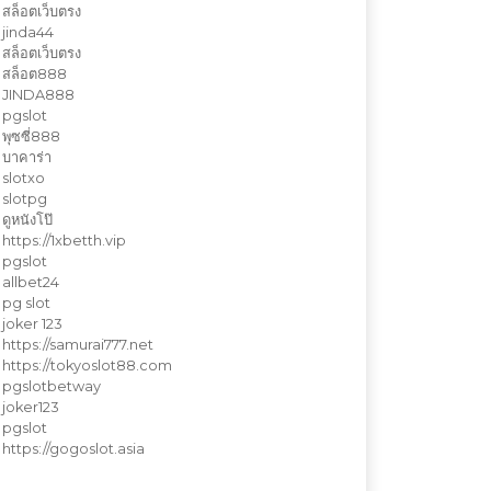
สล็อตเว็บตรง
jinda44
สล็อตเว็บตรง
สล็อต888
JINDA888
pgslot
พุซซี่888
บาคาร่า
slotxo
slotpg
ดูหนังโป๊
https://1xbetth.vip
pgslot
allbet24
pg slot
joker 123
https://samurai777.net
https://tokyoslot88.com
pgslotbetway
joker123
pgslot
https://gogoslot.asia