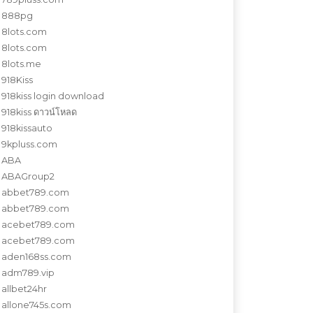
888pg
8lots.com
8lots.com
8lots.me
918Kiss
918kiss login download
918kiss ดาวน์โหลด
918kissauto
9kpluss.com
ABA
ABAGroup2
abbet789.com
abbet789.com
acebet789.com
acebet789.com
aden168ss.com
adm789.vip
allbet24hr
allone745s.com